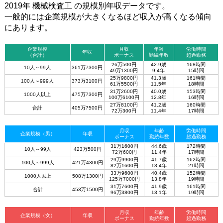
2019年 機械検査工 の規模別年収データです。
一般的には企業規模が大きくなるほど収入が高くなる傾向
にあります。
企業規模
月収
年齢
労働時間
年収
（合計）
ボーナス
勤続年数
超過勤務
26万500円
42.9歳
168時間
10人～99人
361万7300円
49万1300円
9.4年
15時間
25万9800円
41.3歳
161時間
100人～999人
373万3100円
61万5500円
11.5年
18時間
31万2600円
40.0歳
153時間
1000人以上
475万7300円
100万6100円
12.8年
16時間
27万8100円
41.2歳
160時間
合計
405万7500円
72万300円
11.4年
17時間
月収
年齢
労働時間
企業規模（男）
年収
ボーナス
勤続年数
超過勤務
31万1600円
44.6歳
172時間
10人～99人
423万500円
72万600円
11.4年
17時間
29万9900円
41.7歳
162時間
100人～999人
421万4300円
82万1600円
13.4年
21時間
33万9600円
40.4歳
152時間
1000人以上
508万1300円
125万7000円
13.8年
19時間
31万7600円
41.9歳
161時間
合計
453万1500円
96万3800円
13.1年
19時間
月収
年齢
労働時間
企業規模（女）
年収
ボーナス
勤続年数
超過勤務