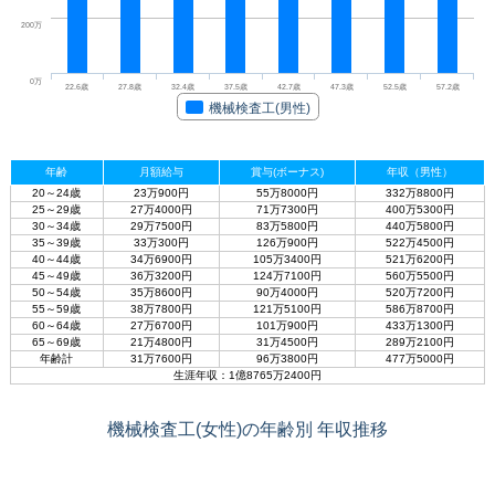
200万
0万
22.6歳
27.8歳
32.4歳
37.5歳
42.7歳
47.3歳
52.5歳
57.2歳
機械検査工(男性)
年齢
月額給与
賞与(ボーナス)
年収（男性）
20～24歳
23万900円
55万8000円
332万8800円
25～29歳
27万4000円
71万7300円
400万5300円
30～34歳
29万7500円
83万5800円
440万5800円
35～39歳
33万300円
126万900円
522万4500円
40～44歳
34万6900円
105万3400円
521万6200円
45～49歳
36万3200円
124万7100円
560万5500円
50～54歳
35万8600円
90万4000円
520万7200円
55～59歳
38万7800円
121万5100円
586万8700円
60～64歳
27万6700円
101万900円
433万1300円
65～69歳
21万4800円
31万4500円
289万2100円
年齢計
31万7600円
96万3800円
477万5000円
生涯年収：1億8765万2400円
機械検査工(女性)の年齢別 年収推移