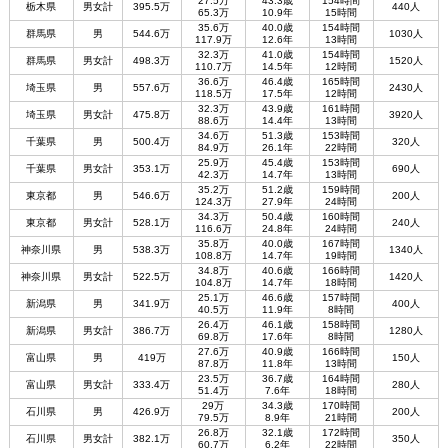
27.5万
43.3歳
154時間
栃木県
男女計
395.5万
440人
65.3万
10.9年
15時間
35.6万
40.0歳
154時間
群馬県
男
544.6万
1030人
117.9万
12.6年
13時間
32.3万
41.0歳
154時間
群馬県
男女計
498.3万
1520人
110.7万
14.5年
12時間
36.6万
46.4歳
165時間
埼玉県
男
557.6万
2430人
118.5万
17.5年
12時間
32.3万
43.9歳
161時間
埼玉県
男女計
475.8万
3920人
88.6万
14.4年
13時間
34.6万
51.3歳
153時間
千葉県
男
500.4万
320人
84.9万
26.1年
22時間
25.9万
45.4歳
153時間
千葉県
男女計
353.1万
690人
42.3万
14.7年
13時間
35.2万
51.2歳
159時間
東京都
男
546.6万
200人
124.3万
27.9年
24時間
34.3万
50.4歳
160時間
東京都
男女計
528.1万
240人
116.6万
24.8年
24時間
35.8万
40.0歳
167時間
神奈川県
男
538.3万
1340人
108.8万
14.7年
19時間
34.8万
40.6歳
166時間
神奈川県
男女計
522.5万
1420人
104.8万
14.7年
18時間
25.1万
46.6歳
157時間
新潟県
男
341.9万
400人
40.5万
11.9年
8時間
26.4万
46.1歳
158時間
新潟県
男女計
386.7万
1280人
69.8万
17.6年
8時間
27.6万
40.9歳
166時間
富山県
男
419万
150人
87.8万
11.8年
13時間
23.5万
36.7歳
164時間
富山県
男女計
333.4万
280人
51.4万
7.6年
18時間
29万
34.3歳
170時間
石川県
男
426.9万
200人
79.5万
8.9年
21時間
26.8万
32.1歳
172時間
石川県
男女計
382.1万
350人
60.7万
6.2年
22時間