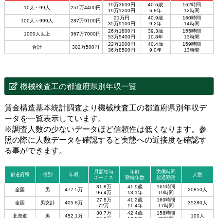
19万3600円
40.6歳
162時間
10人～99人
251万4400円
19万1200円
6.8年
12時間
21万円
40.9歳
160時間
100人～999人
287万9100円
35万9100円
9.2年
14時間
26万1800円
39.3歳
155時間
1000人以上
367万7000円
53万5400円
10.8年
13時間
22万1000円
40.4歳
159時間
合計
302万500円
36万8500円
9.0年
13時間
機械検査工の都道府県別年収一覧
賃金構造基本統計調査より機械検査工の都道府県別年収デ
ータを一覧表示しています。
※調査人数の少ないデータほど信頼性は低くなります。参
照の際に人数データを確認すると実態への近接度を確認す
る事ができます。
月額給与
年齢
労働時間
都道府県
種別
年収
人数
ボーナス
勤続年数
超過勤務
31.8万
41.9歳
161時間
全国
男
477.5万
20850人
96.4万
13.1年
19時間
27.8万
41.2歳
160時間
全国
男女計
405.8万
35280人
72万
11.4年
17時間
30.7万
42.4歳
158時間
北海道
男
452.1万
100人