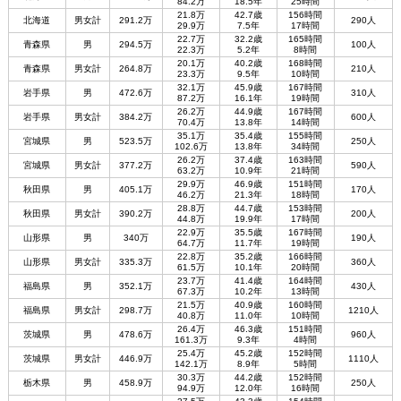
84.2万
18.5年
25時間
21.8万
42.7歳
156時間
北海道
男女計
291.2万
290人
29.9万
7.5年
17時間
22.7万
32.2歳
165時間
青森県
男
294.5万
100人
22.3万
5.2年
8時間
20.1万
40.2歳
168時間
青森県
男女計
264.8万
210人
23.3万
9.5年
10時間
32.1万
45.9歳
167時間
岩手県
男
472.6万
310人
87.2万
16.1年
19時間
26.2万
44.9歳
167時間
岩手県
男女計
384.2万
600人
70.4万
13.8年
14時間
35.1万
35.4歳
155時間
宮城県
男
523.5万
250人
102.6万
13.8年
34時間
26.2万
37.4歳
163時間
宮城県
男女計
377.2万
590人
63.2万
10.9年
21時間
29.9万
46.9歳
151時間
秋田県
男
405.1万
170人
46.2万
21.3年
18時間
28.8万
44.7歳
153時間
秋田県
男女計
390.2万
200人
44.8万
19.9年
17時間
22.9万
35.5歳
167時間
山形県
男
340万
190人
64.7万
11.7年
19時間
22.8万
35.2歳
166時間
山形県
男女計
335.3万
360人
61.5万
10.1年
20時間
23.7万
41.4歳
164時間
福島県
男
352.1万
430人
67.3万
10.2年
13時間
21.5万
40.9歳
160時間
福島県
男女計
298.7万
1210人
40.8万
11.0年
10時間
26.4万
46.3歳
151時間
茨城県
男
478.6万
960人
161.3万
9.3年
4時間
25.4万
45.2歳
152時間
茨城県
男女計
446.9万
1110人
142.1万
8.9年
5時間
30.3万
44.2歳
152時間
栃木県
男
458.9万
250人
94.9万
12.0年
16時間