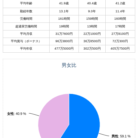
平均年齢
41.9歳
40.4歳
41.2歳
勤続年数
13.1年
9.0年
11.4年
労働時間
161時間
159時間
160時間
超過実労働時間
19時間
13時間
17時間
平均月収
31万7600円
22万1000円
27万8100円
平均賞与（ボーナス）
96万3800円
36万8500円
72万300円
平均年収
477万5000円
302万500円
405万7500円
男女比
女性
: 40.9 %
男性
: 59.1 %