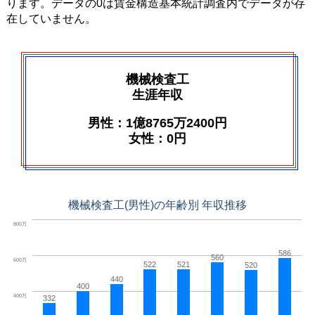
ります。データの0は賃金構造基本統計調査内でデータが存
在していません。
機械検査工
生涯年収
男性：1億8765万2400円
女性：0円
機械検査工(男性)の年齢別 年収推移
800万
586
560
600万
522
521
520
440
400
400万
332