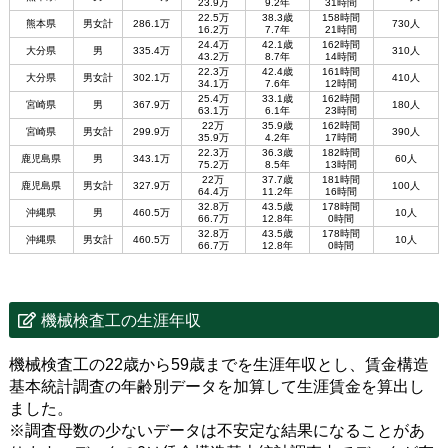
23.9万
9.2年
31時間
22.5万
38.3歳
158時間
熊本県
男女計
286.1万
730人
16.2万
7.7年
21時間
24.4万
42.1歳
162時間
大分県
男
335.4万
310人
43.2万
8.7年
14時間
22.3万
42.4歳
161時間
大分県
男女計
302.1万
410人
34.1万
7.6年
12時間
25.4万
33.1歳
162時間
宮崎県
男
367.9万
180人
63.1万
6.1年
23時間
22万
35.9歳
162時間
宮崎県
男女計
299.9万
390人
35.9万
4.2年
17時間
22.3万
36.3歳
182時間
鹿児島県
男
343.1万
60人
75.2万
8.5年
13時間
22万
37.7歳
181時間
鹿児島県
男女計
327.9万
100人
64.4万
11.2年
16時間
32.8万
43.5歳
178時間
沖縄県
男
460.5万
10人
66.7万
12.8年
0時間
32.8万
43.5歳
178時間
沖縄県
男女計
460.5万
10人
66.7万
12.8年
0時間
機械検査工の生涯年収
機械検査工の22歳から59歳までを生涯年収とし、賃金構造
基本統計調査の年齢別データを加算して生涯賃金を算出し
ました。
※調査母数の少ないデータは不安定な結果になることがあ