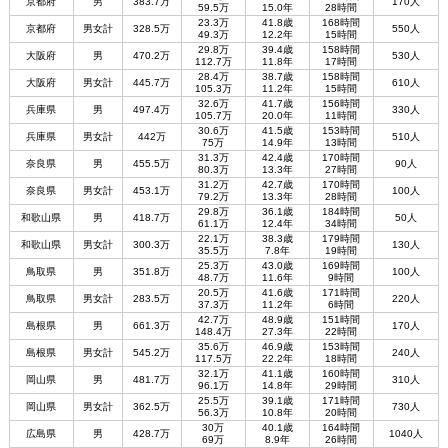
京都府
男
383.7万
170人
59.5万
15.0年
28時間
23.3万
41.8歳
168時間
京都府
男女計
328.5万
550人
49.3万
12.2年
15時間
29.8万
39.4歳
158時間
大阪府
男
470.2万
530人
112.7万
11.8年
17時間
28.4万
38.7歳
158時間
大阪府
男女計
445.7万
610人
105.3万
11.2年
15時間
32.6万
41.7歳
156時間
兵庫県
男
497.4万
330人
105.7万
20.0年
11時間
30.6万
41.5歳
153時間
兵庫県
男女計
442万
510人
75万
14.9年
13時間
31.3万
42.4歳
170時間
奈良県
男
455.5万
90人
80.3万
13.3年
27時間
31.2万
42.7歳
170時間
奈良県
男女計
453.1万
100人
79.2万
13.3年
28時間
29.8万
36.1歳
184時間
和歌山県
男
418.7万
50人
61.1万
12.4年
34時間
22.1万
38.3歳
179時間
和歌山県
男女計
300.3万
130人
35.5万
7.8年
19時間
25.3万
43.0歳
169時間
鳥取県
男
351.8万
100人
48.7万
11.6年
9時間
20.5万
41.6歳
171時間
鳥取県
男女計
283.5万
220人
37.3万
11.2年
6時間
42.7万
48.9歳
151時間
島根県
男
661.3万
170人
148.4万
27.3年
22時間
35.6万
46.9歳
153時間
島根県
男女計
545.2万
240人
117.5万
22.2年
18時間
32.1万
41.1歳
160時間
岡山県
男
481.7万
310人
96.1万
14.8年
29時間
25.5万
39.1歳
171時間
岡山県
男女計
362.5万
730人
56.3万
10.8年
20時間
30万
40.1歳
164時間
広島県
男
428.7万
1040人
69万
8.9年
26時間