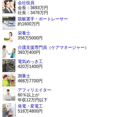
会社役員
会長：3693万円
社長：3476万円
競艇選手・ボートレーサー
約1600万円
栄養士
356万5000円
介護支援専門員（ケアマネージャー）
393万400円
電気めっき工
420万1400円
測量士
468万7700円
アフィリエイター
60％以上が
年収12万円以下
発電・変電工
518万4800円