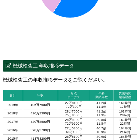
機械検査工 年収推移データ
機械検査工の年収推移データをご覧ください。
月収
年齢
労働時間
合計
年収
ボーナス
勤続年数
超過勤務
27万8100円
41.2歳
160時間
2019年
405万7500円
72万300円
11.4年
17時間
28万7000円
41.2歳
161時間
2018年
420万2300円
75万8300円
11.3年
20時間
28万9900円
39.8歳
163時間
2017年
420万8500円
72万9700円
11.5年
22時間
27万5300円
40.7歳
164時間
2016年
398万3700円
68万100円
10.9年
21時間
28万5100円
39.9歳
164時間
2015年
413万8200円