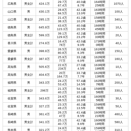
29.7万
40.0歳
164時間
広島県
男女計
424.1万
1070人
67.4万
8.7年
25時間
28.8万
42.1歳
163時間
山口県
男
430.1万
100人
84.5万
13.0年
19時間
21.4万
41.2歳
158時間
山口県
男女計
295.1万
340人
38.3万
10.2年
13時間
43.6万
40.0歳
166時間
徳島県
男
645.9万
10人
123.3万
20.5年
45時間
39.1万
42.2歳
163時間
徳島県
男女計
599.3万
20人
129.9万
23.2年
33時間
16.4万
42.0歳
173時間
香川県
男女計
274.9万
40人
78万
9.0年
0時間
26.5万
32.6歳
161時間
愛媛県
男
398.9万
150人
80.8万
6.3年
19時間
25.9万
33.2歳
162時間
愛媛県
男女計
387.9万
160人
77万
6.0年
18時間
22.6万
27.0歳
163時間
高知県
男
505.6万
10人
234万
4.5年
19時間
20万
33.7歳
162時間
高知県
男女計
404.6万
10人
164.7万
7.7年
13時間
24.2万
57.4歳
162時間
福岡県
男
343.3万
200人
53.4万
14.5年
7時間
21.3万
54.1歳
159時間
福岡県
男女計
296万
330人
40.2万
10.3年
5時間
24.6万
42.6歳
160時間
佐賀県
男
343.6万
30人
48.5万
16.8年
5時間
23.3万
40.2歳
159時間
佐賀県
男女計
327.2万
50人
48.2万
13.5年
7時間
26.2万
41.4歳
160時間
長崎県
男
361.4万
460人
47万
8.5年
21時間
25.1万
42.7歳
160時間
長崎県
男女計
341.3万
580人
40.7万
8.6年
19時間
24.8万
36.4歳
159時間
熊本県
男
321.2万
310人