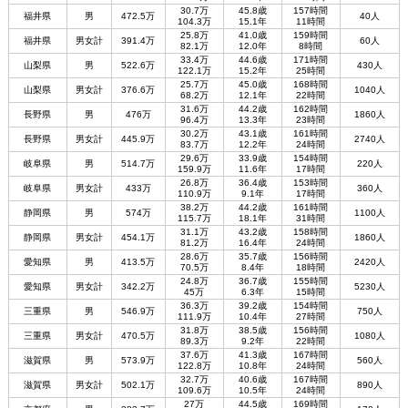
30.7万
45.8歳
157時間
福井県
男
472.5万
40人
104.3万
15.1年
11時間
25.8万
41.0歳
159時間
福井県
男女計
391.4万
60人
82.1万
12.0年
8時間
33.4万
44.6歳
171時間
山梨県
男
522.6万
430人
122.1万
15.2年
25時間
25.7万
45.0歳
168時間
山梨県
男女計
376.6万
1040人
68.2万
12.1年
22時間
31.6万
44.2歳
162時間
長野県
男
476万
1860人
96.4万
13.3年
23時間
30.2万
43.1歳
161時間
長野県
男女計
445.9万
2740人
83.7万
12.2年
24時間
29.6万
33.9歳
154時間
岐阜県
男
514.7万
220人
159.9万
11.6年
17時間
26.8万
36.4歳
153時間
岐阜県
男女計
433万
360人
110.9万
9.1年
17時間
38.2万
44.2歳
161時間
静岡県
男
574万
1100人
115.7万
18.1年
31時間
31.1万
43.2歳
158時間
静岡県
男女計
454.1万
1860人
81.2万
16.4年
24時間
28.6万
35.7歳
156時間
愛知県
男
413.5万
2420人
70.5万
8.4年
18時間
24.8万
36.7歳
155時間
愛知県
男女計
342.2万
5230人
45万
6.3年
15時間
36.3万
39.2歳
154時間
三重県
男
546.9万
750人
111.9万
10.4年
27時間
31.8万
38.5歳
156時間
三重県
男女計
470.5万
1080人
89.3万
9.2年
22時間
37.6万
41.3歳
167時間
滋賀県
男
573.9万
560人
122.8万
10.8年
24時間
32.7万
40.6歳
167時間
滋賀県
男女計
502.1万
890人
109.6万
10.5年
24時間
27万
44.5歳
169時間