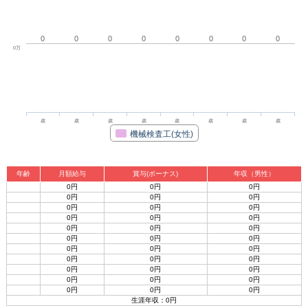
0
0
0
0
0
0
0
0
0万
歳
歳
歳
歳
歳
歳
歳
歳
機械検査工(女性)
年齢
月額給与
賞与(ボーナス)
年収（男性）
0円
0円
0円
0円
0円
0円
0円
0円
0円
0円
0円
0円
0円
0円
0円
0円
0円
0円
0円
0円
0円
0円
0円
0円
0円
0円
0円
0円
0円
0円
0円
0円
0円
生涯年収：0円