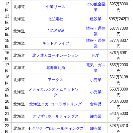
12
その他金融
595万8000
北海道
中道リース
位
業
円
13
北海道
北弘電社
建設業
595万242円
位
14
情報・通信
587万7000
北海道
JIG-SAW
位
業
円
15
情報・通信
577万8807
北海道
キットアライブ
位
業
円
16
576万6961
北海道
北ノ達人コーポレーション
化学
位
円
17
電気・ガス
566万2000
北海道
北海道瓦斯
位
業
円
18
561万3138
北海道
アークス
小売業
位
円
19
メディカルシステムネットワー
553万3000
北海道
小売業
位
ク
円
20
543万8000
北海道
北海道コカ･コーラボトリング
食料品
位
円
21
543万5000
北海道
クワザワホールディングス
卸売業
位
円
22
528万4310
北海道
ホクヤク･竹山ホールディングス
卸売業
位
円