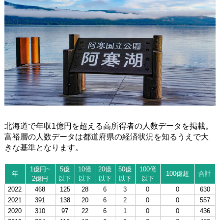
北海道で年収1億円を超える高所得者の人数データを掲載。
富裕層の人数データは都道府県の経済状況を知るうえで大
きな基準となります。
1億円~
5億
10億
20億
50億
100億
年
100億超
合計
2億円
以下
以下
以下
以下
以下
2022
468
125
28
6
3
0
0
630
2021
391
138
20
6
2
0
0
557
2020
310
97
22
6
1
0
0
436