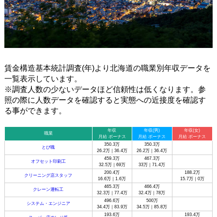
賃金構造基本統計調査(年)より北海道の職業別年収データを
一覧表示しています。
※調査人数の少ないデータほど信頼性は低くなります。参
照の際に人数データを確認すると実態への近接度を確認す
る事ができます。
年収
年収(男)
年収(女)
職業
月給 ボーナス
月給 ボーナス
月給 ボーナス
350.3万
350.3万
とび職
26.2万｜36.4万
26.2万｜36.4万
459.3万
467.3万
オフセット印刷工
32.5万｜69万
33万｜71.4万
200.4万
188.2万
クリーニング店スタッフ
16.6万｜1.6万
15.7万｜0万
465.3万
466.4万
クレーン運転工
32.3万｜77.4万
32.4万｜78万
496.6万
500万
システム・エンジニア
34.4万｜83.9万
34.5万｜85.8万
193.6万
193.4万