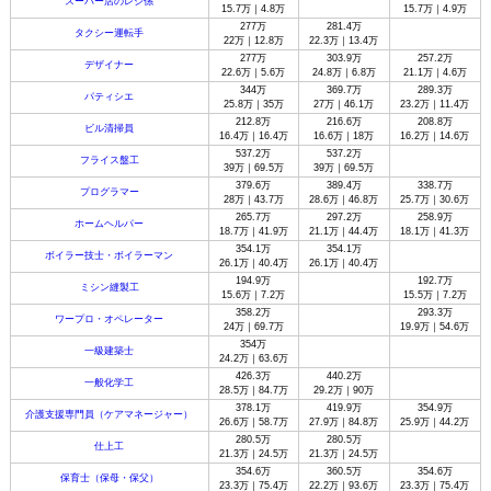
スーパー店のレジ係
15.7万｜4.8万
15.7万｜4.9万
277万
281.4万
タクシー運転手
22万｜12.8万
22.3万｜13.4万
277万
303.9万
257.2万
デザイナー
22.6万｜5.6万
24.8万｜6.8万
21.1万｜4.6万
344万
369.7万
289.3万
パティシエ
25.8万｜35万
27万｜46.1万
23.2万｜11.4万
212.8万
216.6万
208.8万
ビル清掃員
16.4万｜16.4万
16.6万｜18万
16.2万｜14.6万
537.2万
537.2万
フライス盤工
39万｜69.5万
39万｜69.5万
379.6万
389.4万
338.7万
プログラマー
28万｜43.7万
28.6万｜46.8万
25.7万｜30.6万
265.7万
297.2万
258.9万
ホームヘルパー
18.7万｜41.9万
21.1万｜44.4万
18.1万｜41.3万
354.1万
354.1万
ボイラー技士・ボイラーマン
26.1万｜40.4万
26.1万｜40.4万
194.9万
192.7万
ミシン縫製工
15.6万｜7.2万
15.5万｜7.2万
358.2万
293.3万
ワープロ・オペレーター
24万｜69.7万
19.9万｜54.6万
354万
一級建築士
24.2万｜63.6万
426.3万
440.2万
一般化学工
28.5万｜84.7万
29.2万｜90万
378.1万
419.9万
354.9万
介護支援専門員（ケアマネージャー）
26.6万｜58.7万
27.9万｜84.8万
25.9万｜44.2万
280.5万
280.5万
仕上工
21.3万｜24.5万
21.3万｜24.5万
354.6万
360.5万
354.6万
保育士（保母・保父）
23.3万｜75.4万
22.2万｜93.6万
23.3万｜75.4万