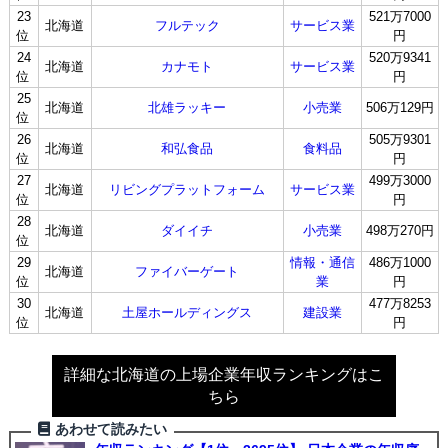
23
521万7000
北海道
フルテック
サービス業
位
円
24
520万9341
北海道
カナモト
サービス業
位
円
25
北海道
北雄ラッキー
小売業
506万129円
位
26
505万9301
北海道
和弘食品
食料品
位
円
27
499万3000
北海道
リビングプラットフォーム
サービス業
位
円
28
北海道
ダイイチ
小売業
498万270円
位
29
情報・通信
486万1000
北海道
ファイバーゲート
位
業
円
30
477万8253
北海道
土屋ホールディングス
建設業
位
円
詳細な北海道の上場企業年収ランキングはこ
ちら
あわせて読みたい