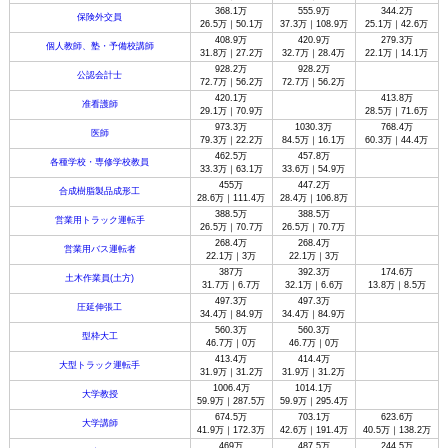
368.1万
555.9万
344.2万
保険外交員
26.5万｜50.1万
37.3万｜108.9万
25.1万｜42.6万
408.9万
420.9万
279.3万
個人教師、塾・予備校講師
31.8万｜27.2万
32.7万｜28.4万
22.1万｜14.1万
928.2万
928.2万
公認会計士
72.7万｜56.2万
72.7万｜56.2万
420.1万
413.8万
准看護師
29.1万｜70.9万
28.5万｜71.6万
973.3万
1030.3万
768.4万
医師
79.3万｜22.2万
84.5万｜16.1万
60.3万｜44.4万
462.5万
457.8万
各種学校・専修学校教員
33.3万｜63.1万
33.6万｜54.9万
455万
447.2万
合成樹脂製品成形工
28.6万｜111.4万
28.4万｜106.8万
388.5万
388.5万
営業用トラック運転手
26.5万｜70.7万
26.5万｜70.7万
268.4万
268.4万
営業用バス運転者
22.1万｜3万
22.1万｜3万
387万
392.3万
174.6万
土木作業員(土方)
31.7万｜6.7万
32.1万｜6.6万
13.8万｜8.5万
497.3万
497.3万
圧延伸張工
34.4万｜84.9万
34.4万｜84.9万
560.3万
560.3万
型枠大工
46.7万｜0万
46.7万｜0万
413.4万
414.4万
大型トラック運転手
31.9万｜31.2万
31.9万｜31.2万
1006.4万
1014.1万
大学教授
59.9万｜287.5万
59.9万｜295.4万
674.5万
703.1万
623.6万
大学講師
41.9万｜172.3万
42.6万｜191.4万
40.5万｜138.2万
469万
487.5万
244.5万