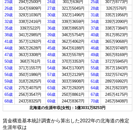
23歳
294万2500円
24歳
301万636円
25歳
307万8773円
26歳
314万6909円
27歳
321万5045円
28歳
326万576円
29歳
329万1036円
30歳
332万1496円
31歳
335万1956円
32歳
338万2416円
33歳
339万3659円
34歳
339万2090円
35歳
339万522円
36歳
338万8953円
37歳
338万7384円
38歳
341万2985円
39歳
346万5754円
40歳
351万8523円
41歳
357万1292円
42歳
362万4062円
43歳
365万9068円
44歳
365万2628円
45歳
364万6188円
46歳
363万9748円
47歳
363万3308円
48歳
363万5578円
49歳
365万8169円
50歳
368万761円
51歳
370万3353円
52歳
372万5945円
53歳
371万1557円
54歳
364万1700円
55歳
357万1843円
56歳
350万1986円
57歳
343万2129円
58歳
332万5742円
59歳
318万2825円
60歳
303万9908円
61歳
289万6992円
62歳
275万4075円
63歳
267万2920円
64歳
261万8233円
65歳
256万3547円
66歳
250万8861円
67歳
245万4175円
68歳
243万8325円
69歳
244万8367円
70歳
245万8408円
北海道の生涯年収(女性)：1億3031万8253円
賃金構造基本統計調査から算出した2022年の北海道の推定
生涯年収は