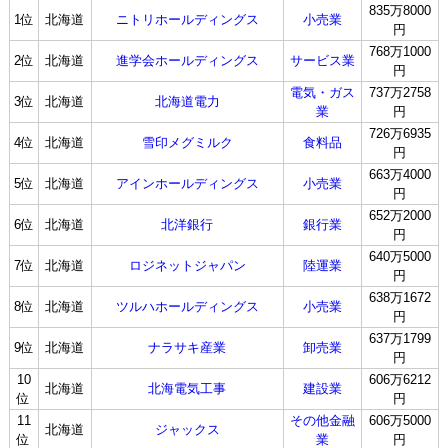
835万8000
1位
北海道
ニトリホールディングス
小売業
円
768万1000
2位
北海道
進学会ホールディングス
サービス業
円
電気・ガス
737万2758
3位
北海道
北海道電力
業
円
726万6935
4位
北海道
雪印メグミルク
食料品
円
663万4000
5位
北海道
アインホールディングス
小売業
円
652万2000
6位
北海道
北洋銀行
銀行業
円
640万5000
7位
北海道
ロジネットジャパン
陸運業
円
638万1672
8位
北海道
ツルハホールディングス
小売業
円
637万1799
9位
北海道
ナラサキ産業
卸売業
円
10
606万6212
北海道
北海電気工事
建設業
位
円
11
その他金融
606万5000
北海道
ジャックス
位
業
円