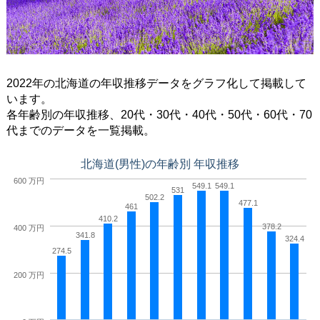
2022年
の北海道の年収推移データをグラフ化して掲載して
います。
各年齢別の年収推移、20代・30代・40代・50代・60代・70
代までのデータを一覧掲載。
北海道(男性)の年齢別 年収推移
600 万円
549.1
549.1
531
502.2
477.1
461
410.2
378.2
400 万円
341.8
324.4
274.5
200 万円