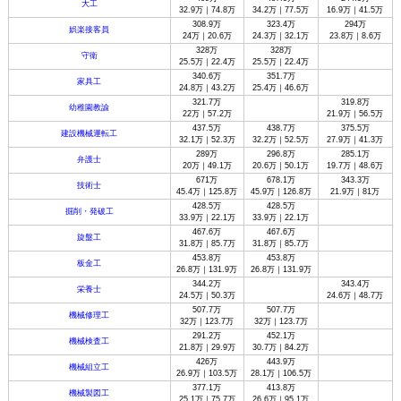
大工
32.9万｜74.8万
34.2万｜77.5万
16.9万｜41.5万
308.9万
323.4万
294万
娯楽接客員
24万｜20.6万
24.3万｜32.1万
23.8万｜8.6万
328万
328万
守衛
25.5万｜22.4万
25.5万｜22.4万
340.6万
351.7万
家具工
24.8万｜43.2万
25.4万｜46.6万
321.7万
319.8万
幼稚園教諭
22万｜57.2万
21.9万｜56.5万
437.5万
438.7万
375.5万
建設機械運転工
32.1万｜52.3万
32.2万｜52.5万
27.9万｜41.3万
289万
296.8万
285.1万
弁護士
20万｜49.1万
20.6万｜50.1万
19.7万｜48.6万
671万
678.1万
343.3万
技術士
45.4万｜125.8万
45.9万｜126.8万
21.9万｜81万
428.5万
428.5万
掘削・発破工
33.9万｜22.1万
33.9万｜22.1万
467.6万
467.6万
旋盤工
31.8万｜85.7万
31.8万｜85.7万
453.8万
453.8万
板金工
26.8万｜131.9万
26.8万｜131.9万
344.2万
343.4万
栄養士
24.5万｜50.3万
24.6万｜48.7万
507.7万
507.7万
機械修理工
32万｜123.7万
32万｜123.7万
291.2万
452.1万
機械検査工
21.8万｜29.9万
30.7万｜84.2万
426万
443.9万
機械組立工
26.9万｜103.5万
28.1万｜106.5万
377.1万
413.8万
機械製図工
25.1万｜75.7万
26.6万｜95.1万