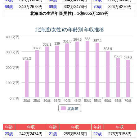
68歳
340万2678円
69歳
332万3474円
70歳
324万4270円
北海道の生涯年収(男性)：1億8055万1289円
北海道(女性)の年齢別 年収推移
400 万円
368
364.6
357.1
351.8
339
332.1
307.8
303.9
300 万円
256.3
245.8
242.2
200 万円
100 万円
0 万円
20歳
25歳
30歳
35歳
40歳
45歳
50歳
55歳
60歳
65歳
70歳
北海道
年齢
年収
年齢
年収
年齢
年収
20歳
242万2474円
21歳
259万5816円
22歳
276万9158円