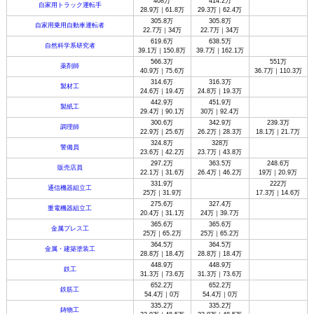
408万
414.2万
自家用トラック運転手
28.9万｜61.8万
29.3万｜62.4万
305.8万
305.8万
自家用乗用自動車運転者
22.7万｜34万
22.7万｜34万
619.6万
638.5万
自然科学系研究者
39.1万｜150.8万
39.7万｜162.1万
566.3万
551万
薬剤師
40.9万｜75.6万
36.7万｜110.3万
314.6万
316.3万
製材工
24.6万｜19.4万
24.8万｜19.3万
442.9万
451.9万
製紙工
29.4万｜90.1万
30万｜92.4万
300.6万
342.9万
239.3万
調理師
22.9万｜25.6万
26.2万｜28.3万
18.1万｜21.7万
324.8万
328万
警備員
23.6万｜42.2万
23.7万｜43.8万
297.2万
363.5万
248.6万
販売店員
22.1万｜31.6万
26.4万｜46.2万
19万｜20.9万
331.9万
222万
通信機器組立工
25万｜31.9万
17.3万｜14.6万
275.6万
327.4万
重電機器組立工
20.4万｜31.1万
24万｜39.7万
365.6万
365.6万
金属プレス工
25万｜65.2万
25万｜65.2万
364.5万
364.5万
金属・建築塗装工
28.8万｜18.4万
28.8万｜18.4万
448.9万
448.9万
鉄工
31.3万｜73.6万
31.3万｜73.6万
652.2万
652.2万
鉄筋工
54.4万｜0万
54.4万｜0万
335.2万
335.2万
鋳物工