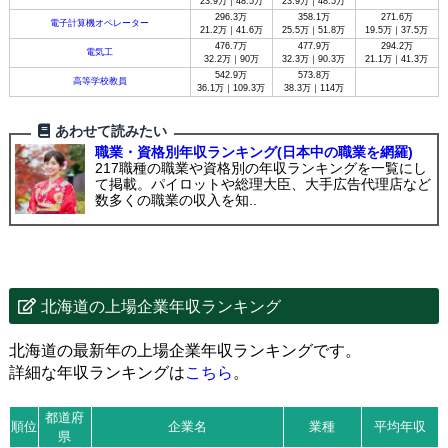
23.9万｜48.5万
23.9万｜48.5万
296.3万
358.1万
271.6万
電子計算機オペレーター
21.2万｜41.6万
25.5万｜51.8万
19.5万｜37.5万
476.7万
477.9万
294.2万
電気工
32.2万｜90万
32.3万｜90.3万
21.1万｜41.3万
542.9万
573.8万
高等学校教員
36.1万｜109.3万
38.3万｜114万
あわせて読みたい
職業・資格別年収ランキング(日本中の職業を網羅)
217職種の職業や資格別の年収ランキングを一覧にし
て掲載。パイロットや総理大臣、大手広告代理店など
数多くの職業の収入を知..
北海道の上場企業年収ランキング
北海道の最新年の上場企業年収ランキングです。
詳細な年収ランキングは
こちら
。
都道府
順位
企業名
業種
平均年収
県