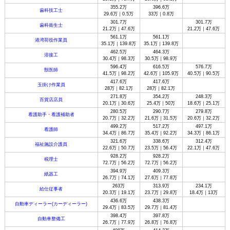
355.2万
396.6万
歯科技工士
29.6万｜0.5万
33万｜0.8万
301.7万
301.7万
歯科衛生士
21.2万｜47.6万
21.2万｜47.6万
561.1万
561.1万
港湾荷役作業員
35.1万｜139.8万
35.1万｜139.8万
462.5万
464.3万
溶接工
30.4万｜98.3万
30.5万｜98.9万
596.4万
616.5万
576.7万
獣医師
41.5万｜98.2万
42.6万｜105.9万
40.5万｜90.5万
417.6万
417.6万
玉掛け作業員
28万｜82.1万
28万｜82.1万
271.8万
354.2万
248.3万
百貨店店員
20.1万｜30.6万
25.4万｜50万
18.6万｜25.1万
280.5万
290.7万
279.8万
看護助手・看護補助者
20.7万｜32.2万
21.6万｜31.5万
20.6万｜32.2万
499.2万
517.2万
497.1万
看護師
34.4万｜86.7万
35.4万｜92.2万
34.3万｜86.1万
321.6万
338.6万
312.4万
福祉施設介護員
22.6万｜50.7万
23.5万｜56.4万
22.1万｜47.6万
928.2万
928.2万
税理士
72.7万｜56.2万
72.7万｜56.2万
394.9万
409.3万
紙器工
26.7万｜74.1万
27.6万｜77.8万
263万
313.9万
234.1万
給仕従事者
20.3万｜19.1万
23.7万｜29.8万
18.4万｜13万
436.6万
438.3万
自動車ディーラー(カーディーラー)
29.4万｜83.5万
29.7万｜81.4万
398.4万
397.8万
自動車整備工
26.7万｜77.9万
26.8万｜76.8万