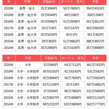
年
学歴
月額給与
ボーナス・賞与
年収
2020年
高専・短大
25万3069円
50万7685円
354万4515円
2019年
高専・短大卒
25万8349円
49万106円
359万294円
2018年
高専・短大卒
25万8496円
51万2658円
361万4612円
2017年
高専・短大卒
26万724円
50万147円
362万8829円
2016年
高専・短大卒
25万5033円
45万2円
351万402円
2015年
高専・短大卒
28万383円
51万9962円
388万4557円
2014年
高専・短大卒
26万2880円
42万4329円
357万8889円
年
学歴
月額給与
ボーナス・賞与
年収
2020年
大学
33万860円
64万7112円
461万7432円
2019年
大学・大学院卒
36万6192円
91万6242円
531万542円
2018年
大学・大学院卒
35万9084円
96万7826円
527万6834円
2017年
大学・大学院卒
42万1238円
92万19円
597万4881円
2016年
大学・大学院卒
37万658円
86万7965円
531万5858円
2015年
大学・大学院卒
41万8927円
97万4098円
600万1216円
2014年
大学・大学院卒
38万2322円
103万9909円
562万7770円