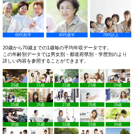
60代前半
60代後半
70代以上
20歳から70歳までの1歳毎の平均年収データです。
この年齢別データでは男女別・都道府県別・学歴別のより
詳しい内容を参照することができます。
20歳
21歳
22歳
23歳
24歳
25歳
26歳
27歳
28歳
29歳
30歳
31歳
32歳
33歳
34歳