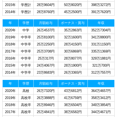
2015年
学歴計
28万9604円
50万8020円
398万3272円
2014年
学歴計
28万8760円
45万2500円
391万7620円
年
学歴
月額給与
ボーナス・賞与
年収
2020年
中学
26万4537円
35万2863円
352万7304円
2019年
中学卒
25万8100円
32万1600円
341万8800円
2018年
中学卒
25万2250円
28万4150円
331万1150円
2017年
中学卒
25万3708円
30万6869円
335万1369円
2016年
中学卒
25万317円
28万8077円
329万1881円
2015年
中学卒
24万4067円
28万1900円
321万700円
2014年
中学卒
23万8683円
26万3365円
312万7557円
年
学歴
月額給与
ボーナス・賞与
年収
2020年
高校
26万7320円
43万6812円
364万4657円
2019年
高校卒
26万3888円
41万6759円
358万3412円
2018年
高校卒
25万8946円
38万6504円
349万3854円
2017年
高校卒
25万4841円
38万6582円
344万4671円