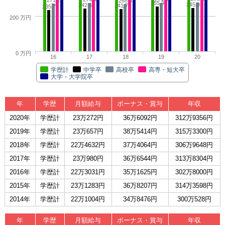
271.2
268.3
255.9
245.3
242.6
241.7
235.7
200 万円
0 万円
16
17
18
19
20
学歴計
中学卒
高校卒
高専・短大卒
大学・大学院卒
年
学歴
月額給与
ボーナス・賞与
年収
2020年
学歴計
23万272円
36万6092円
312万9356円
2019年
学歴計
23万657円
38万5414円
315万3300円
2018年
学歴計
22万4632円
37万4064円
306万9648円
2017年
学歴計
23万980円
36万6544円
313万8304円
2016年
学歴計
22万3031円
35万1625円
302万8000円
2015年
学歴計
23万1283円
36万8207円
314万3598円
2014年
学歴計
22万1004円
34万8476円
300万528円
年
学歴
月額給与
ボーナス・賞与
年収