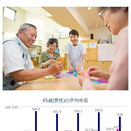
65歳(男性)の平均年収
600 万円
566.9
559.5
553.3
547.4
528
437.8
424.5
417.8
409.6