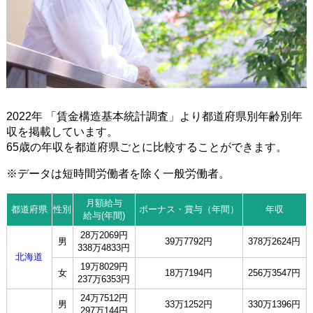
2022年 「賃金構造基本統計調査」より都道府県別年齢別年
収を掲載しています。
65歳の年収を都道府県ごとに比較することができます。
※データは短時間労働者を除く一般労働者。
月額給与
都道府県
性別
ボーナス・賞与（年間）
年収
給与(年間)
28万2069円
男
39万7792円
378万2624円
338万4833円
北海道
19万8029円
女
18万7194円
256万3547円
237万6353円
24万7512円
男
33万1252円
330万1396円
297万144円