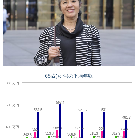
65歳(女性)の平均年収
800 万円
597.4
600 万円
531.5
531
527.6
461.7
400 万円
362.8
361.4
359
354.4
351
313.8
315.3
312.9
306.9
302.8
276.4
274.4
274.9