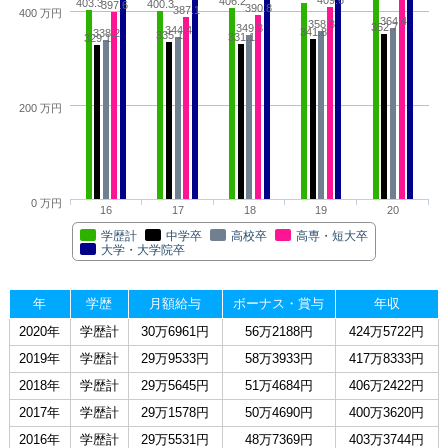
406.2
403.3
400.3
397.6
390.8
387.1
400 万円
364.4
358.3
352.7
349.3
344.4
341.8
338.2
335.1
331.1
329.1
200 万円
0 万円
16
17
18
19
20
学歴計
中学卒
高校卒
高専・短大卒
大学・大学院卒
年
学歴
月額給与
ボーナス・賞与
年収
2020年
学歴計
30万6961円
56万2188円
424万5722円
2019年
学歴計
29万9533円
58万3933円
417万8333円
2018年
学歴計
29万5645円
51万4684円
406万2422円
2017年
学歴計
29万1578円
50万4690円
400万3620円
2016年
学歴計
29万5531円
48万7369円
403万3744円