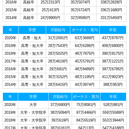
2016年
高校卒
25万2313円
35万5074円
338万2828円
2015年
高校卒
25万413円
35万6724円
336万1680円
2014年
高校卒
24万8905円
32万8595円
331万5450円
年
学歴
月額給与
ボーナス・賞与
年収
2020年
高専・短大
31万2091円
63万3689円
437万8787円
2019年
高専・短大卒
28万7543円
64万6286円
409万6800円
2018年
高専・短大卒
28万5025円
48万7875円
390万8175円
2017年
高専・短大卒
28万4619円
45万5791円
387万1221円
2016年
高専・短大卒
29万691円
48万8489円
397万6785円
2015年
高専・短大卒
30万3152円
48万1195円
411万9023円
2014年
高専・短大卒
28万6415円
44万3974円
388万953円
年
学歴
月額給与
ボーナス・賞与
年収
2020年
大学
37万6900円
75万8081円
528万881円
2019年
大学・大学院卒
38万5094円
97万4466円
559万5589円
2018年
大学・大学院卒
39万619円
84万6519円
553万3944円
2017年
大学・大学院卒
38万6181円
84万13円
547万4188円