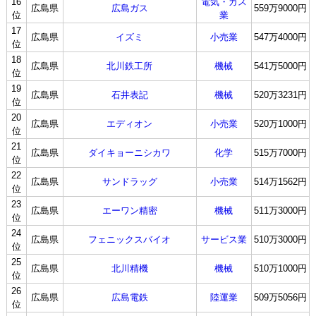
16
電気・ガス
広島県
広島ガス
559万9000円
位
業
17
広島県
イズミ
小売業
547万4000円
位
18
広島県
北川鉄工所
機械
541万5000円
位
19
広島県
石井表記
機械
520万3231円
位
20
広島県
エディオン
小売業
520万1000円
位
21
広島県
ダイキョーニシカワ
化学
515万7000円
位
22
広島県
サンドラッグ
小売業
514万1562円
位
23
広島県
エーワン精密
機械
511万3000円
位
24
広島県
フェニックスバイオ
サービス業
510万3000円
位
25
広島県
北川精機
機械
510万1000円
位
26
広島県
広島電鉄
陸運業
509万5056円
位