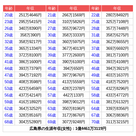
年齢
年収
年齢
年収
年齢
年収
20歳
251万4646円
21歳
266万1569円
22歳
280万8492円
23歳
295万5415円
24歳
310万5826円
25歳
325万7108円
26歳
340万8390円
27歳
355万9672円
28歳
357万7448円
29歳
358万390円
30歳
358万3333円
31歳
358万6275円
32歳
358万9217円
33歳
360万5975円
34歳
362万8655円
35歳
365万1334円
36歳
367万4013円
37歳
369万6692円
38歳
372万8100円
39歳
377万2600円
40歳
381万7100円
41歳
386万1600円
42歳
390万6100円
43歳
393万4108円
44歳
393万7379円
45歳
394万650円
46歳
394万3921円
47歳
394万7192円
48歳
397万9676円
49歳
403万1637円
50歳
408万3598円
51歳
413万5559円
52歳
418万7520円
53歳
423万6459円
54歳
428万2378円
55歳
432万8296円
56歳
437万4214円
57歳
442万133円
58歳
433万4772円
59歳
416万1892円
60歳
398万9012円
61歳
381万6132円
62歳
364万3252円
63歳
350万8196円
64歳
339万8356円
65歳
328万8516円
66歳
317万8676円
67歳
306万8836円
68歳
304万5280円
69歳
307万9248円
70歳
311万3215円
広島県の生涯年収(女性)：1億4461万3119円