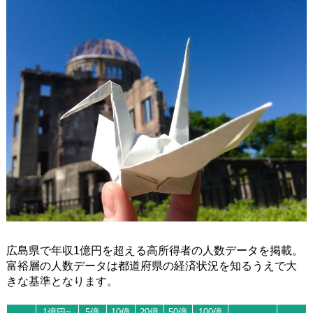
広島県で年収1億円を超える高所得者の人数データを掲載。
富裕層の人数データは都道府県の経済状況を知るうえで大
きな基準となります。
1億円~
5億
10億
20億
50億
100億