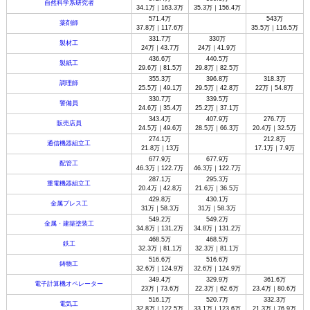
自然科学系研究者
34.1万｜163.3万
35.3万｜156.4万
571.4万
543万
薬剤師
37.8万｜117.6万
35.5万｜116.5万
331.7万
330万
製材工
24万｜43.7万
24万｜41.9万
436.6万
440.5万
製紙工
29.6万｜81.5万
29.8万｜82.5万
355.3万
396.8万
318.3万
調理師
25.5万｜49.1万
29.5万｜42.8万
22万｜54.8万
330.7万
339.5万
警備員
24.6万｜35.4万
25.2万｜37.1万
343.4万
407.9万
276.7万
販売店員
24.5万｜49.6万
28.5万｜66.3万
20.4万｜32.5万
274.1万
212.8万
通信機器組立工
21.8万｜13万
17.1万｜7.9万
677.9万
677.9万
配管工
46.3万｜122.7万
46.3万｜122.7万
287.1万
295.3万
重電機器組立工
20.4万｜42.8万
21.6万｜36.5万
429.8万
430.1万
金属プレス工
31万｜58.3万
31万｜58.3万
549.2万
549.2万
金属・建築塗装工
34.8万｜131.2万
34.8万｜131.2万
468.5万
468.5万
鉄工
32.3万｜81.1万
32.3万｜81.1万
516.6万
516.6万
鋳物工
32.6万｜124.9万
32.6万｜124.9万
349.4万
329.9万
361.6万
電子計算機オペレーター
23万｜73.6万
22.3万｜62.6万
23.4万｜80.6万
516.1万
520.7万
332.3万
電気工
32.8万｜122.5万
33.1万｜123.6万
21.3万｜76.9万