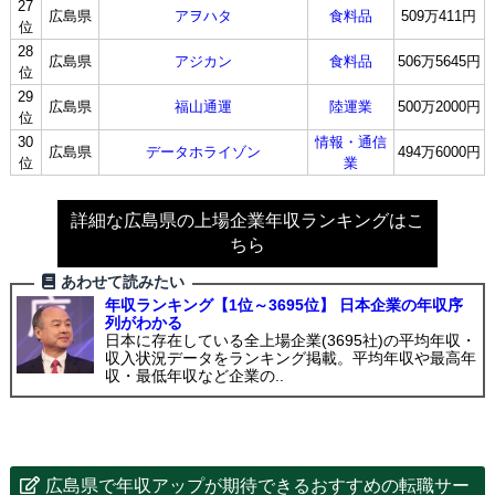
27
広島県
アヲハタ
食料品
509万411円
位
28
広島県
アジカン
食料品
506万5645円
位
29
広島県
福山通運
陸運業
500万2000円
位
30
情報・通信
広島県
データホライゾン
494万6000円
位
業
詳細な広島県の上場企業年収ランキングはこ
ちら
あわせて読みたい
年収ランキング【1位～3695位】 日本企業の年収序
列がわかる
日本に存在している全上場企業(3695社)の平均年収・
収入状況データをランキング掲載。平均年収や最高年
収・最低年収など企業の..
広島県で年収アップが期待できるおすすめの転職サー