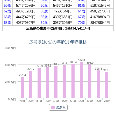
59歳
574万2076円
60歳
546万1810円
61歳
518万1545円
62歳
490万1280円
63歳
472万644円
64歳
458万2706円
65歳
444万4769円
66歳
430万6831円
67歳
416万8894円
68歳
405万9807円
69歳
395万3925円
70歳
384万8044円
広島県の生涯年収(男性)：2億434万4114円
広島県(女性)の年齢別 年収推移
600 万円
432.8
408.3
398.9
394
381.7
400 万円
365.1
358.3
328.8
325.7
311.3
251.4
200 万円
0 万円
20歳
25歳
30歳
35歳
40歳
45歳
50歳
55歳
60歳
65歳
70歳
広島県