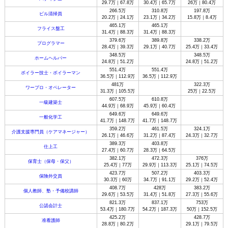
29.7万｜67.8万
30.4万｜65.7万
26万｜80.4万
266.5万
310.8万
197.8万
ビル清掃員
20.2万｜24.1万
23.1万｜34.2万
15.8万｜8.4万
465.1万
465.1万
フライス盤工
31.4万｜88.3万
31.4万｜88.3万
379.6万
389.8万
338.2万
プログラマー
28.4万｜39.3万
29.1万｜40.7万
25.4万｜33.4万
348.5万
348.5万
ホームヘルパー
24.8万｜51.2万
24.8万｜51.2万
551.4万
551.4万
ボイラー技士・ボイラーマン
36.5万｜112.9万
36.5万｜112.9万
481万
322.3万
ワープロ・オペレーター
31.3万｜105.5万
25万｜22.5万
607.5万
610.8万
一級建築士
44.9万｜68.9万
45.9万｜60.4万
649.6万
649.6万
一般化学工
41.7万｜148.7万
41.7万｜148.7万
359.2万
461.5万
324.1万
介護支援専門員（ケアマネージャー）
26.1万｜46.6万
31.2万｜87.4万
24.3万｜32.7万
389.3万
403.8万
仕上工
27.4万｜60.7万
28.3万｜64.5万
382.1万
472.3万
376万
保育士（保母・保父）
25.4万｜77万
29.9万｜113.3万
25.1万｜74.5万
423.7万
507.2万
403.3万
保険外交員
30.3万｜60万
34.7万｜91.1万
29.2万｜52.4万
408.7万
428万
383.2万
個人教師、塾・予備校講師
29.6万｜53.5万
31.4万｜51.8万
27.3万｜55.6万
821.3万
837.1万
753万
公認会計士
53.4万｜180.7万
54.2万｜187.3万
50万｜152.5万
425.2万
428.7万
准看護師
28.8万｜80.2万
29.1万｜79.5万