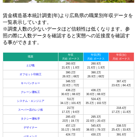
賃金構造基本統計調査(年)より広島県の職業別年収データを
一覧表示しています。
※調査人数の少ないデータほど信頼性は低くなります。参
照の際に人数データを確認すると実態への近接度を確認す
る事ができます。
年収
年収(男)
年収(女)
職業
月給 ボーナス
月給 ボーナス
月給 ボーナス
260.9万
260.9万
とび職
21.6万｜1.9万
21.6万｜1.9万
390.2万
390.2万
オフセット印刷工
26.9万｜68万
26.9万｜68万
346.5万
367.4万
キーパンチャー
22.8万｜73万
23.6万｜84.4万
436.2万
436.2万
クレーン運転工
30.6万｜68.9万
30.6万｜68.9万
511万
524.4万
システム・エンジニア
34.1万｜101.8万
35.2万｜102.5万
217万
218.4万
スーパー店のレジ係
17.3万｜9.6万
17.2万｜11.8万
295.4万
295.3万
タクシー運転手
23万｜19.7万
22.9万｜20.4万
457.1万
545.8万
338.5万
デザイナー
33.1万｜59.9万
38.9万｜79.3万
25.4万｜33.8万
424.7万
430.2万
391.9万
パティシエ