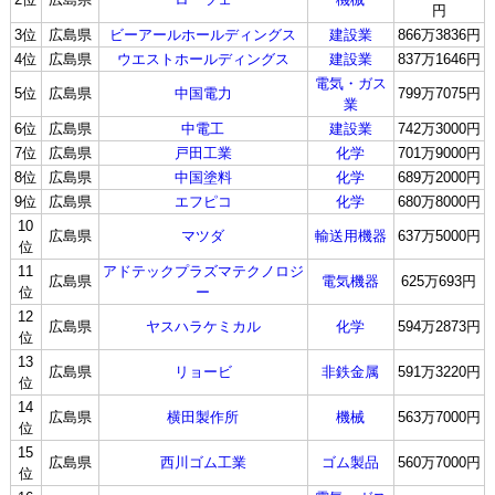
円
3位
広島県
ビーアールホールディングス
建設業
866万3836円
4位
広島県
ウエストホールディングス
建設業
837万1646円
電気・ガス
5位
広島県
中国電力
799万7075円
業
6位
広島県
中電工
建設業
742万3000円
7位
広島県
戸田工業
化学
701万9000円
8位
広島県
中国塗料
化学
689万2000円
9位
広島県
エフピコ
化学
680万8000円
10
広島県
マツダ
輸送用機器
637万5000円
位
11
アドテックプラズマテクノロジ
広島県
電気機器
625万693円
位
ー
12
広島県
ヤスハラケミカル
化学
594万2873円
位
13
広島県
リョービ
非鉄金属
591万3220円
位
14
広島県
横田製作所
機械
563万7000円
位
15
広島県
西川ゴム工業
ゴム製品
560万7000円
位