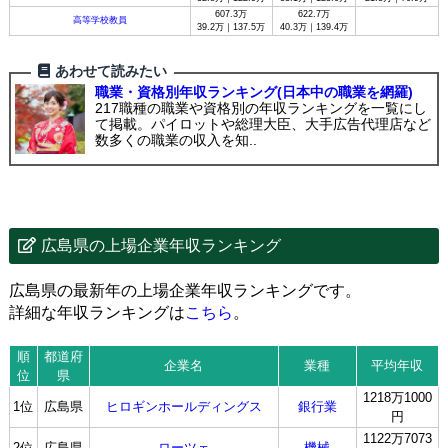
607.3万
622.7万
高等学校教員
39.2万｜137.5万
40.3万｜139.4万
あわせて読みたい
職業・資格別年収ランキング(日本中の職業を網羅)
217職種の職業や資格別の年収ランキングを一覧にし
て掲載。パイロットや総理大臣、大手広告代理店など
数多くの職業の収入を知..
広島県の上場企業年収ランキング
広島県の最新年の上場企業年収ランキングです。
詳細な年収ランキングは
こちら
。
順
都道府
企業名
業種
平均年収
位
県
1218万1000
1位
広島県
ヒロギンホールディングス
銀行業
円
1122万7073
2位
広島県
ローツェ
機械