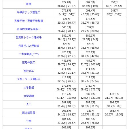
822.9万
809.3万
854万
医師
66.8万｜21.3万
65.9万｜19万
69万｜26.5万
572.8万
593.4万
248万
半導体チップ製造工
44.9万｜34万
46.5万｜35.6万
20万｜7.8万
421万
472.5万
各種学校・専修学校教員
29.3万｜69.4万
32.2万｜86.7万
345.1万
357万
合成樹脂製品成形工
26.4万｜28.4万
27.2万｜30.9万
382.1万
385.1万
営業用トラック運転手
29.1万｜33.1万
29.3万｜34万
529万
529万
営業用バス運転者
38.6万｜65.6万
38.6万｜65.6万
425.2万
425.2万
土木作業員(土方)
31.9万｜42.9万
31.9万｜42.9万
445.6万
487.3万
圧延伸張工
29.7万｜89.1万
31.7万｜106.6万
414.8万
414.8万
型枠大工
32.8万｜21.1万
32.8万｜21.1万
418.8万
419.7万
大型トラック運転手
32.7万｜26.9万
32.7万｜27.5万
972.6万
973.7万
大学教授
58.4万｜271.5万
58.4万｜272.7万
616.4万
639.9万
478.3万
大学講師
41.4万｜119.9万
42.5万｜130.3万
34.9万｜59.1万
387.6万
387.1万
398.3万
大工
31.4万｜10.6万
31.3万｜11.2万
33.2万｜0万
307.6万
343万
264.4万
娯楽接客員
24.1万｜18.8万
26.7万｜23.1万
20.9万｜13.5万
404.6万
408.5万
守衛
27.3万｜76.6万
27.6万｜76.8万
302.6万
307.3万