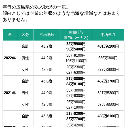
年毎の広島県の収入状況の一覧。
傾向としては企業の年収のような急激な増減などはあまり
ありません。
月額給与
年
区分
平均年齢
平均年収
賞与(ボーナス)
32万5900円
合計
43.7歳
481万6200円
90万5400円
35万9100円
2022年
男性
44.2歳
536万300円
105万1100円
26万2300円
女性
42.8歳
377万3900円
62万6300円
31万8800円
合計
43.6歳
467万3700円
84万8100円
35万3000円
2021年
男性
44.0歳
521万5300円
97万9300円
25万9800円
女性
42.8歳
373万9500円
62万1900円
31万9200円
合計
43.3歳
466万8100円
83万7700円
35万4200円