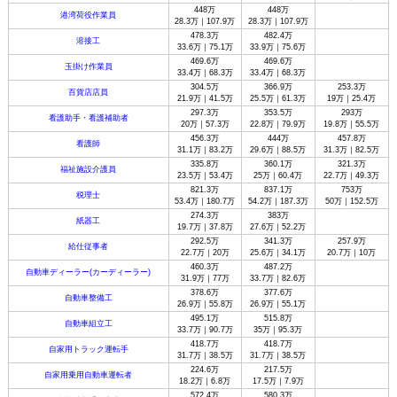
448万
448万
港湾荷役作業員
28.3万｜107.9万
28.3万｜107.9万
478.3万
482.4万
溶接工
33.6万｜75.1万
33.9万｜75.6万
469.6万
469.6万
玉掛け作業員
33.4万｜68.3万
33.4万｜68.3万
304.5万
366.9万
253.3万
百貨店店員
21.9万｜41.5万
25.5万｜61.3万
19万｜25.4万
297.3万
353.5万
293万
看護助手・看護補助者
20万｜57.3万
22.8万｜79.9万
19.8万｜55.5万
456.3万
444万
457.8万
看護師
31.1万｜83.2万
29.6万｜88.5万
31.3万｜82.5万
335.8万
360.1万
321.3万
福祉施設介護員
23.5万｜53.4万
25万｜60.4万
22.7万｜49.3万
821.3万
837.1万
753万
税理士
53.4万｜180.7万
54.2万｜187.3万
50万｜152.5万
274.3万
383万
紙器工
19.7万｜37.8万
27.6万｜52.2万
292.5万
341.3万
257.9万
給仕従事者
22.7万｜20万
25.6万｜34.1万
20.7万｜10万
460.3万
487.2万
自動車ディーラー(カーディーラー)
31.9万｜77万
33.7万｜82.6万
378.6万
377.6万
自動車整備工
26.9万｜55.8万
26.9万｜55.1万
495.1万
515.8万
自動車組立工
33.7万｜90.7万
35万｜95.3万
418.7万
418.7万
自家用トラック運転手
31.7万｜38.5万
31.7万｜38.5万
224.6万
217.5万
自家用乗用自動車運転者
18.2万｜6.8万
17.5万｜7.9万
572.4万
580.3万