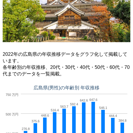
2022年
の広島県の年収推移データをグラフ化して掲載して
います。
各年齢別の年収推移、20代・30代・40代・50代・60代・70
代までのデータを一覧掲載。
広島県(男性)の年齢別 年収推移
750 万円
647.6
642.6
592.4
563.7
546.1
516.4
500 万円
448.6
444.4
384.8
375.6
276.8