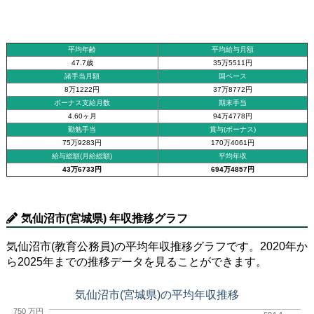
平均年齢
平均給与月額
47.7歳
35万5511円
諸手当月額
国ベース
8万1222円
37万8772円
ボーナス支給月数
期末手当
4.60ヶ月
94万4778円
勤勉手当
賞与(ボーナス)
75万9283円
170万4061円
給与総額(月給総額)
平均年収
43万6733円
694万4857円
気仙沼市(宮城県) 年収推移グラフ
気仙沼市(教育公務員)の平均年収推移グラフです。2020年か
ら2025年までの推移データを見ることができます。
気仙沼市(宮城県)の平均年収推移
750 万円