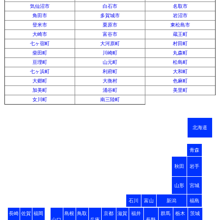
気仙沼市
白石市
名取市
角田市
多賀城市
岩沼市
登米市
栗原市
東松島市
大崎市
富谷市
蔵王町
七ヶ宿町
大河原町
村田町
柴田町
川崎町
丸森町
亘理町
山元町
松島町
七ヶ浜町
利府町
大和町
大郷町
大衡村
色麻町
加美町
涌谷町
美里町
女川町
南三陸町
北海道
青森
秋田
岩手
山形
宮城
石川
富山
新潟
福島
長崎
佐賀
福岡
島根
鳥取
京都
滋賀
福井
群馬
栃木
茨城
山口
兵庫
長野