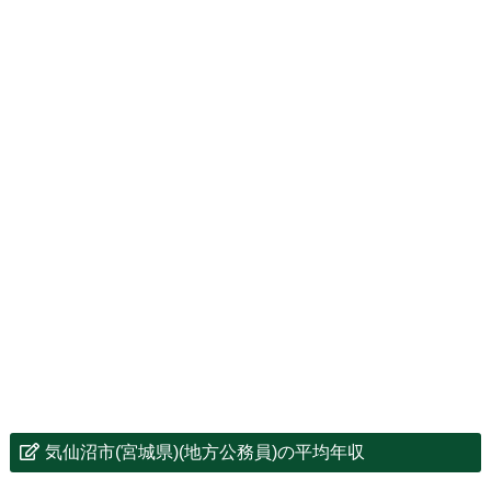
気仙沼市(宮城県)(地方公務員)の平均年収