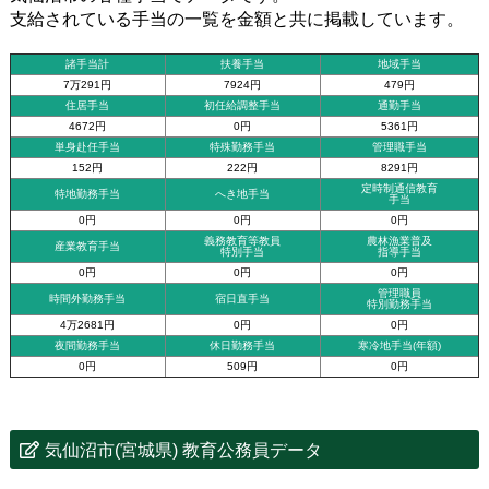
支給されている手当の一覧を金額と共に掲載しています。
諸手当計
扶養手当
地域手当
7万291円
7924円
479円
住居手当
初任給調整手当
通勤手当
4672円
0円
5361円
単身赴任手当
特殊勤務手当
管理職手当
152円
222円
8291円
定時制通信教育
特地勤務手当
へき地手当
手当
0円
0円
0円
義務教育等教員
農林漁業普及
産業教育手当
特別手当
指導手当
0円
0円
0円
管理職員
時間外勤務手当
宿日直手当
特別勤務手当
4万2681円
0円
0円
夜間勤務手当
休日勤務手当
寒冷地手当(年額)
0円
509円
0円
気仙沼市(宮城県) 教育公務員データ