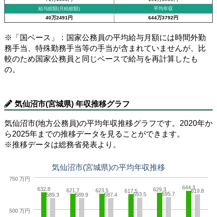
給与総額(月給総額)
平均年収
40万2491円
644万3792円
※「国ベース」：国家公務員の平均給与月額には時間外勤
務手当、特殊勤務手当等の手当が含まれていませんが、比
較のため国家公務員と同じベースで給与を再計算したも
の。
気仙沼市(宮城県) 年収推移グラフ
気仙沼市(地方公務員)の平均年収推移グラフです。2020年か
ら2025年までの推移データを見ることができます。
※推移データは総務省発表より。
気仙沼市(宮城県)の平均年収推移
750 万円
644.3
632.8
629.3
621.7
623.5
617.5
619.8
595.7
593.5
589.3
589.9
587.4
500 万円