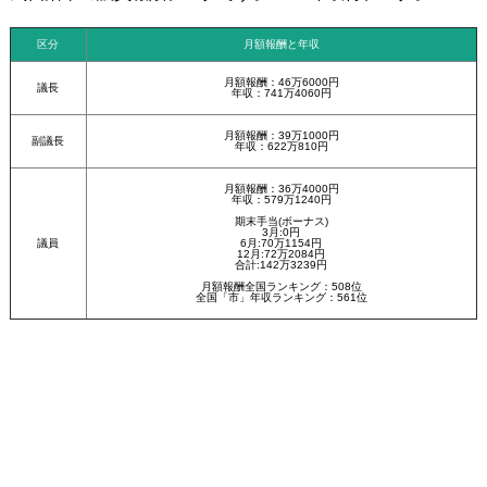
区分
月額報酬と年収
月額報酬：46万6000円
議長
年収：741万4060円
月額報酬：39万1000円
副議長
年収：622万810円
月額報酬：36万4000円
年収：579万1240円
期末手当(ボーナス)
3月:0円
議員
6月:70万1154円
12月:72万2084円
合計:142万3239円
月額報酬全国ランキング：508位
全国「市」年収ランキング：561位