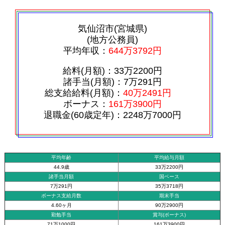
気仙沼市(宮城県)
(地方公務員)
平均年収：
644万3792円
給料(月額)：33万2200円
諸手当(月額)：7万291円
総支給給料(月額)：
40万2491円
ボーナス：
161万3900円
退職金(60歳定年)：2248万7000円
平均年齢
平均給与月額
44.9歳
33万2200円
諸手当月額
国ベース
7万291円
35万3718円
ボーナス支給月数
期末手当
4.60ヶ月
90万2900円
勤勉手当
賞与(ボーナス)
71万1000円
161万3900円