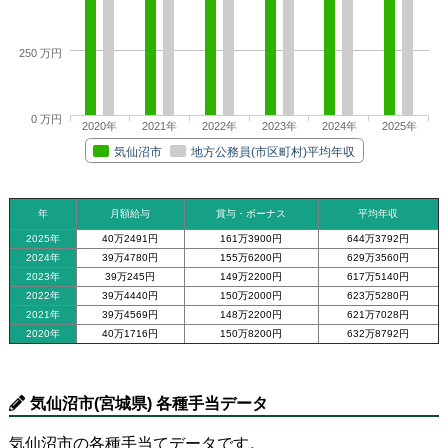
250 万円
0 万円
2020年
2021年
2022年
2023年
2024年
2025年
気仙沼市
地方公務員(市区町村)平均年収
年
月額給与
賞与・ボーナス
平均年収
2025年
40万2491円
161万3900円
644万3792円
2024年
39万4780円
155万6200円
629万3560円
2023年
39万245円
149万2200円
617万5140円
2022年
39万4440円
150万2000円
623万5280円
2021年
39万4569円
148万2200円
621万7028円
2020年
40万1716円
150万8200円
632万8792円
気仙沼市(宮城県) 各種手当データ
気仙沼市の各種手当てデータです。