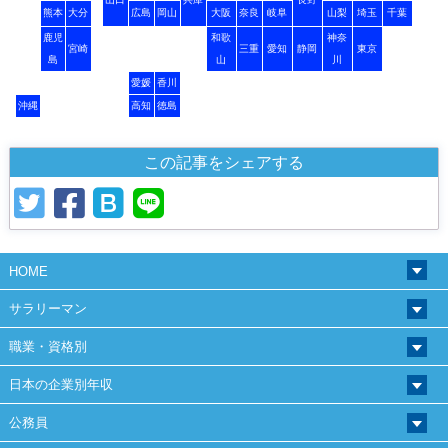
熊本
大分
広島
岡山
大阪
奈良
岐阜
山梨
埼玉
千葉
鹿児
和歌
神奈
宮崎
三重
愛知
静岡
東京
島
山
川
愛媛
香川
沖縄
高知
徳島
この記事をシェアする
HOME
サラリーマン
職業・資格別
日本の企業別年収
公務員