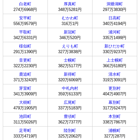
白老町
厚真町
洞爺湖町
274万6968円
348万5281円
297万3830円
安平町
むかわ町
日高町
556万9579円
316万1円
340万4194円
平取町
新冠町
浦河町
342万6331円
346万520円
335万1499円
様似町
えりも町
新ひだか町
291万1390円
327万3838円
330万9237円
音更町
士幌町
上士幌町
322万2230円
382万5177円
366万6180円
鹿追町
新得町
清水町
371万3243円
320万6069円
319万3091円
芽室町
中札内村
更別村
341万3909円
359万6133円
404万4907円
大樹町
広尾町
幕別町
479万1905円
337万5183円
317万6247円
池田町
豊頃町
本別町
311万5026円
362万7377円
338万7867円
足寄町
陸別町
浦幌町
333万4719円
325万2062円
327万287円