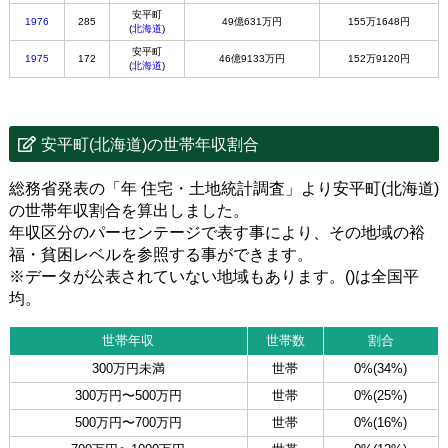
安平町
1976
285
49億631万円
155万1648円
(
北海道
)
安平町
1975
172
46億9133万円
152万9120円
(
北海道
)
安平町(北海道)の世帯年収割合
総務省発表の「年 住宅・土地統計調査」より安平町(北海道)
の世帯年収割合を算出しました。
年収区分のパーセンテージで表す事により、その地域の裕
福・貧困レベルを参照する事ができます。
※データが公表されていない地域もあります。()は全国平
均。
世帯年収
世帯数
割合
300万円未満
世帯
0%(34%)
300万円〜500万円
世帯
0%(25%)
500万円〜700万円
世帯
0%(16%)