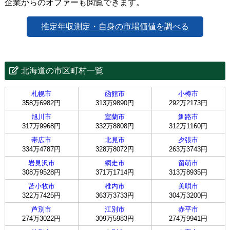
企業からのオファーも閲覧できます。
推定年収測定・自身の市場価値を調べる
北海道の市区町村一覧
札幌市
函館市
小樽市
358万6982円
313万9890円
292万2173円
旭川市
室蘭市
釧路市
317万9968円
332万8808円
312万1160円
帯広市
北見市
夕張市
334万4787円
328万8072円
263万3743円
岩見沢市
網走市
留萌市
308万9528円
371万1714円
313万8935円
苫小牧市
稚内市
美唄市
322万7425円
363万3733円
304万3200円
芦別市
江別市
赤平市
274万3022円
309万5983円
274万9941円