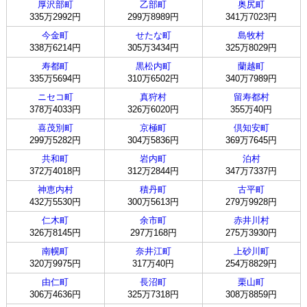
厚沢部町
乙部町
奥尻町
335万2992円
299万8989円
341万7023円
今金町
せたな町
島牧村
338万6214円
305万3434円
325万8029円
寿都町
黒松内町
蘭越町
335万5694円
310万6502円
340万7989円
ニセコ町
真狩村
留寿都村
378万4033円
326万6020円
355万40円
喜茂別町
京極町
倶知安町
299万5282円
304万5836円
369万7645円
共和町
岩内町
泊村
372万4018円
312万2844円
347万7337円
神恵内村
積丹町
古平町
432万5530円
300万5613円
279万9928円
仁木町
余市町
赤井川村
326万8145円
297万168円
275万3930円
南幌町
奈井江町
上砂川町
320万9975円
317万40円
254万8829円
由仁町
長沼町
栗山町
306万4636円
325万7318円
308万8859円