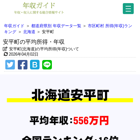
年収ガイド
＞
都道府県別 年収データ一覧
＞
市区町村 所得(年収)ラン
キング
＞
北海道
＞
安平町
安平町の平均所得・年収
安平町(北海道)の平均所得(年収)ついて
2026年04月02日