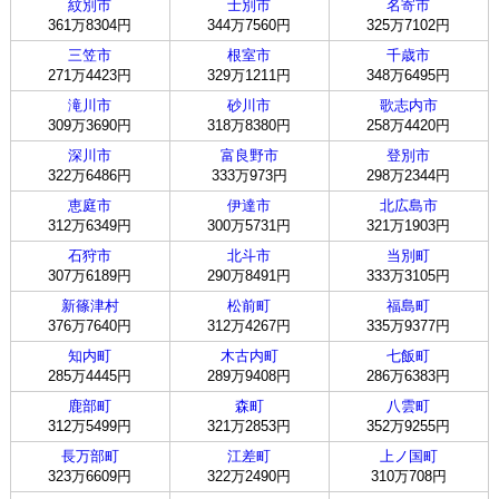
紋別市
士別市
名寄市
361万8304円
344万7560円
325万7102円
三笠市
根室市
千歳市
271万4423円
329万1211円
348万6495円
滝川市
砂川市
歌志内市
309万3690円
318万8380円
258万4420円
深川市
富良野市
登別市
322万6486円
333万973円
298万2344円
恵庭市
伊達市
北広島市
312万6349円
300万5731円
321万1903円
石狩市
北斗市
当別町
307万6189円
290万8491円
333万3105円
新篠津村
松前町
福島町
376万7640円
312万4267円
335万9377円
知内町
木古内町
七飯町
285万4445円
289万9408円
286万6383円
鹿部町
森町
八雲町
312万5499円
321万2853円
352万9255円
長万部町
江差町
上ノ国町
323万6609円
322万2490円
310万708円