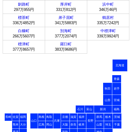
釧路町
厚岸町
浜中町
297万955円
331万812円
346万46円
標茶町
弟子屈町
鶴居村
336万4852円
341万5883円
335万7242円
白糠町
別海町
中標津町
266万5607円
377万2074円
339万9924円
標津町
羅臼町
377万8657円
383万9686円
北海道
青森
秋田
岩手
山形
宮城
石川
富山
新潟
福島
長崎
佐賀
福岡
島根
鳥取
京都
滋賀
福井
群馬
栃木
茨城
山口
兵庫
長野
熊本
大分
広島
岡山
大阪
奈良
岐阜
山梨
埼玉
千葉
鹿児
和歌
神奈