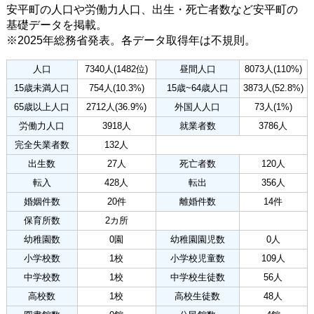
安平町の人口や労働力人口、出生・死亡者数など安平町の
基礎データを掲載。
※2025年総務省発表。各データ取得年は不規則。
人口
7340人(1482位)
昼間人口
8073人(110%)
15歳未満人口
754人(10.3%)
15歳~64歳人口
3873人(52.8%)
65歳以上人口
2712人(36.9%)
外国人人口
73人(1%)
労働力人口
3918人
就業者数
3786人
完全失業者数
132人
出生数
27人
死亡者数
120人
転入
428人
転出
356人
婚姻件数
20件
離婚件数
14件
保育所数
2カ所
幼稚園数
0園
幼稚園園児数
0人
小学校数
1校
小学校児童数
109人
中学校数
1校
中学校生徒数
56人
高校数
1校
高校生徒数
48人