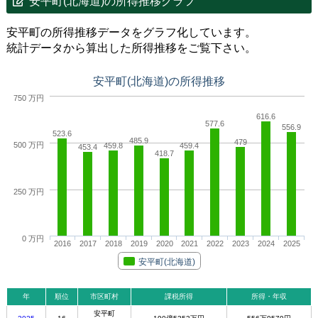
安平町(北海道)の所得推移グラフ
安平町の所得推移データをグラフ化しています。
統計データから算出した所得推移をご覧下さい。
安平町(北海道)の所得推移
750 万円
616.6
577.6
556.9
523.6
485.9
479
500 万円
459.8
459.4
453.4
418.7
250 万円
0 万円
2016
2017
2018
2019
2020
2021
2022
2023
2024
2025
安平町(北海道)
年
順位
市区町村
課税所得
所得・年収
安平町