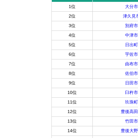
1位
大分市
2位
津久見
3位
別府市
4位
中津市
5位
日出町
6位
宇佐市
7位
由布市
8位
佐伯市
9位
日田市
10位
臼杵市
11位
玖珠町
12位
豊後高田
13位
竹田市
14位
豊後大野