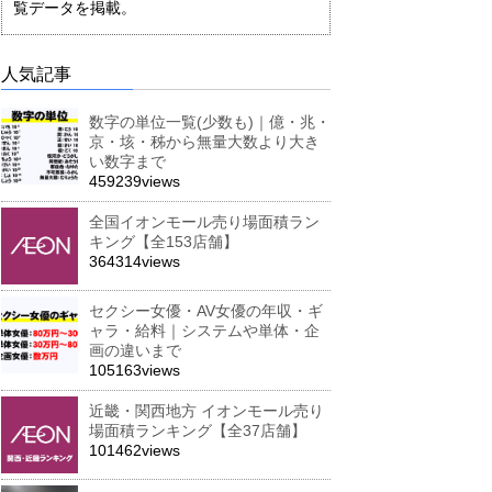
覧データを掲載。
人気記事
数字の単位一覧(少数も)｜億・兆・
京・垓・秭から無量大数より大き
い数字まで
459239views
全国イオンモール売り場面積ラン
キング【全153店舗】
364314views
セクシー女優・AV女優の年収・ギ
ャラ・給料｜システムや単体・企
画の違いまで
105163views
近畿・関西地方 イオンモール売り
場面積ランキング【全37店舗】
101462views