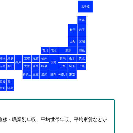
北海道
青森
秋田
岩手
山形
宮城
石川
富山
新潟
福島
島根
鳥取
京都
滋賀
福井
群馬
栃木
茨城
兵庫
長野
広島
岡山
大阪
奈良
岐阜
山梨
埼玉
千葉
和歌山
三重
愛知
静岡
神奈川
東京
愛媛
香川
高知
徳島
推移・職業別年収、平均世帯年収、平均家賃などが