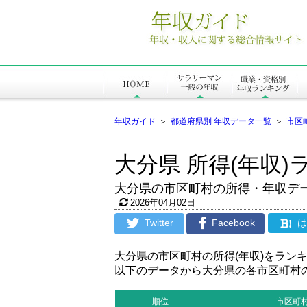
年収ガイド
＞
都道府県別 年収データ一覧
＞
市区
大分県 所得(年収)
大分県の市区町村の所得・年収デ
2026年04月02日
Twitter
Facebook
!
大分県の市区町村の所得(年収)をラン
以下のデータから大分県の各市区町村
順位
市区町