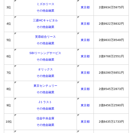
ミズホリース
3位
東京都
2億9934万5975円
その他金融業
三菱HCキャピタル
4位
東京都
2億9922万8832円
その他金融業
芙蓉総合リース
5位
東京都
2億9833万8549円
その他金融業
SBIリーシングサービス
6位
東京都
2億9768万2551円
その他金融業
オリックス
7位
東京都
2億9299万6851円
その他金融業
東京センチュリー
8位
東京都
2億8545万2873円
その他金融業
Jトラスト
9位
東京都
2億8456万2590円
その他金融業
信金中央金庫
10位
東京都
2億8435万1733円
その他金融業