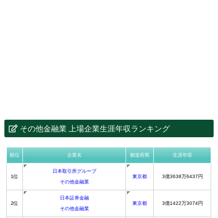
その他金融業 上場企業生涯年収ランキング
順位
企業名
都道府県
生涯年収
日本取引所グループ
1位
東京都
3億3638万6437円
その他金融業
日本証券金融
2位
東京都
3億1422万3074円
その他金融業