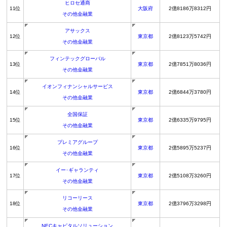
ヒロセ通商
11位
大阪府
2億8186万8312円
その他金融業
アサックス
12位
東京都
2億8123万5742円
その他金融業
フィンテックグローバル
13位
東京都
2億7851万8036円
その他金融業
イオンフィナンシャルサービス
14位
東京都
2億6844万3780円
その他金融業
全国保証
15位
東京都
2億6335万9795円
その他金融業
プレミアグループ
16位
東京都
2億5895万5237円
その他金融業
イー･ギャランティ
17位
東京都
2億5108万3260円
その他金融業
リコーリース
18位
東京都
2億3796万3298円
その他金融業
NECキャピタルソリューション