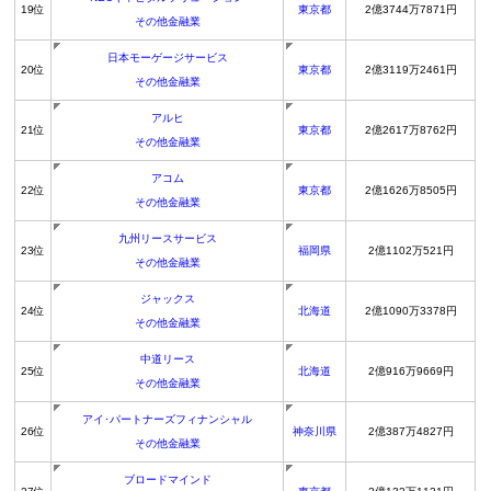
19位
東京都
2億3744万7871円
その他金融業
日本モーゲージサービス
20位
東京都
2億3119万2461円
その他金融業
アルヒ
21位
東京都
2億2617万8762円
その他金融業
アコム
22位
東京都
2億1626万8505円
その他金融業
九州リースサービス
23位
福岡県
2億1102万521円
その他金融業
ジャックス
24位
北海道
2億1090万3378円
その他金融業
中道リース
25位
北海道
2億916万9669円
その他金融業
アイ･パートナーズフィナンシャル
26位
神奈川県
2億387万4827円
その他金融業
ブロードマインド