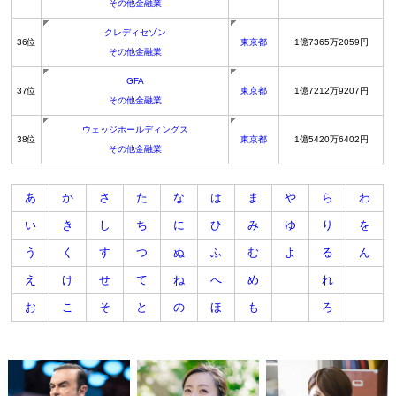
その他金融業
クレディセゾン
36位
東京都
1億7365万2059円
その他金融業
GFA
37位
東京都
1億7212万9207円
その他金融業
ウェッジホールディングス
38位
東京都
1億5420万6402円
その他金融業
あ
か
さ
た
な
は
ま
や
ら
わ
い
き
し
ち
に
ひ
み
ゆ
り
を
う
く
す
つ
ぬ
ふ
む
よ
る
ん
え
け
せ
て
ね
へ
め
れ
お
こ
そ
と
の
ほ
も
ろ