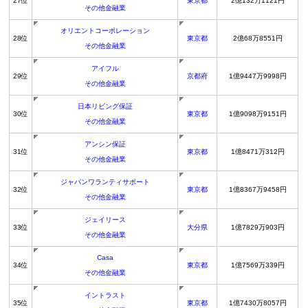
27位
東京都
2億132万1121円
その他金融業
オリエントコーポレーション
28位
東京都
2億68万8551円
その他金融業
アイフル
29位
京都府
1億9447万9998円
その他金融業
日本リビング保証
30位
東京都
1億9098万9151円
その他金融業
アンシン保証
31位
東京都
1億8471万312円
その他金融業
ジャパンワランティサポート
32位
東京都
1億8367万9458円
その他金融業
ジェイリース
33位
大分県
1億7829万903円
その他金融業
Casa
34位
東京都
1億7569万339円
その他金融業
イントラスト
35位
東京都
1億7430万8057円