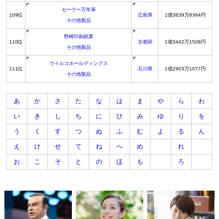
セーラー万年筆
109位
広島県
1億3839万8364円
その他製品
野崎印刷紙業
110位
京都府
1億3442万1508円
その他製品
ウイルコホールディングス
111位
石川県
1億2903万1077円
その他製品
あ
か
さ
た
な
は
ま
や
ら
わ
い
き
し
ち
に
ひ
み
ゆ
り
を
う
く
す
つ
ぬ
ふ
む
よ
る
ん
え
け
せ
て
ね
へ
め
れ
お
こ
そ
と
の
ほ
も
ろ