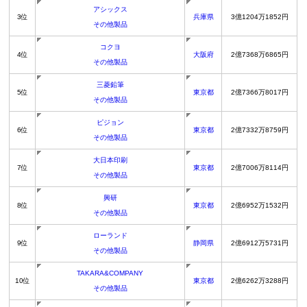
アシックス
3位
兵庫県
3億1204万1852円
その他製品
コクヨ
4位
大阪府
2億7368万6865円
その他製品
三菱鉛筆
5位
東京都
2億7366万8017円
その他製品
ピジョン
6位
東京都
2億7332万8759円
その他製品
大日本印刷
7位
東京都
2億7006万8114円
その他製品
興研
8位
東京都
2億6952万1532円
その他製品
ローランド
9位
静岡県
2億6912万5731円
その他製品
TAKARA&COMPANY
10位
東京都
2億6262万3288円
その他製品