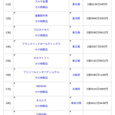
フルヤ金属
11位
東京都
2億6136万495円
その他製品
遠藤製作所
12位
新潟県
2億5968万3053円
その他製品
プロネクサス
13位
東京都
2億5598万8912円
その他製品
フランスベッドホールディングス
14位
東京都
2億5367万650円
その他製品
タカラトミー
15位
東京都
2億5140万8931円
その他製品
フジシールインターナショナル
16位
大阪府
2億5088万1196円
その他製品
NISSHA
17位
京都府
2億5016万4985円
その他製品
オカムラ
18位
神奈川県
2億4812万9438円
その他製品
凸版印刷