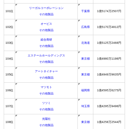
リーガルコーポレーション
101位
千葉県
1億5174万2507円
その他製品
オービス
102位
広島県
1億5170万4812円
その他製品
総合商研
103位
北海道
1億5125万2468円
その他製品
エステールホールディングス
104位
東京都
1億4980万1198円
その他製品
アートネイチャー
105位
東京都
1億4949万9635円
その他製品
マツモト
106位
福岡県
1億4595万6275円
その他製品
ツツミ
107位
埼玉県
1億4295万9498円
その他製品
光陽社
108位
東京都
1億4258万2544円
その他製品