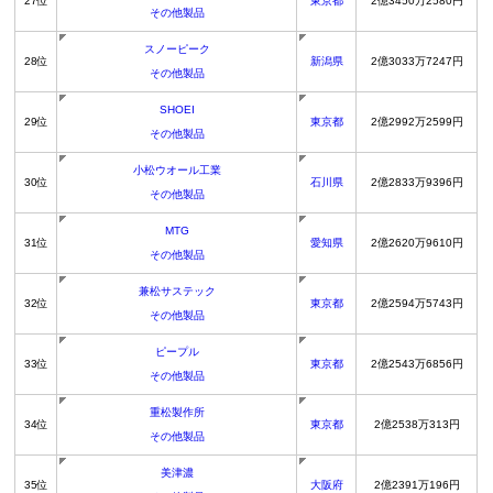
27位
東京都
2億3450万2580円
その他製品
スノーピーク
28位
新潟県
2億3033万7247円
その他製品
SHOEI
29位
東京都
2億2992万2599円
その他製品
小松ウオール工業
30位
石川県
2億2833万9396円
その他製品
MTG
31位
愛知県
2億2620万9610円
その他製品
兼松サステック
32位
東京都
2億2594万5743円
その他製品
ピープル
33位
東京都
2億2543万6856円
その他製品
重松製作所
34位
東京都
2億2538万313円
その他製品
美津濃
35位
大阪府
2億2391万196円