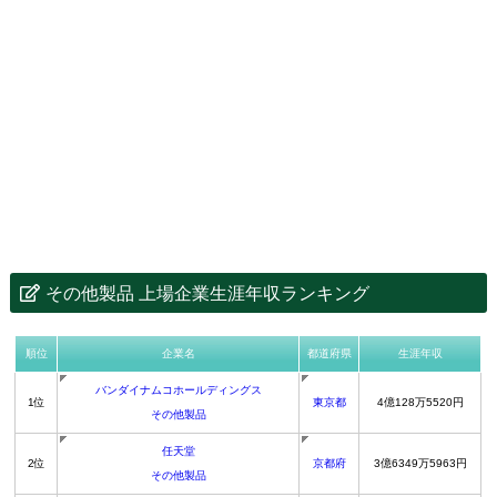
その他製品 上場企業生涯年収ランキング
順位
企業名
都道府県
生涯年収
バンダイナムコホールディングス
1位
東京都
4億128万5520円
その他製品
任天堂
2位
京都府
3億6349万5963円
その他製品