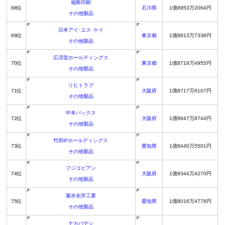
福島印刷
68位
石川県
1億8953万2064円
その他製品
日本アイ･エス･ケイ
69位
東京都
1億8813万7338円
その他製品
広済堂ホールディングス
70位
東京都
1億8719万4955円
その他製品
リヒトラブ
71位
大阪府
1億8717万6107円
その他製品
中本パックス
72位
大阪府
1億8647万8744円
その他製品
竹田iPホールディングス
73位
愛知県
1億8440万5501円
その他製品
フジコピアン
74位
大阪府
1億8344万4270円
その他製品
菊水化学工業
75位
愛知県
1億8016万4778円
その他製品
ナカバヤシ