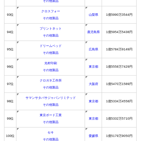
その他製品
クロスフォー
93位
山梨県
1億5990万3544円
その他製品
プリントネット
94位
鹿児島県
1億5954万5438円
その他製品
ドリームベッド
95位
広島県
1億5784万9149円
その他製品
光村印刷
96位
東京都
1億5558万7429円
その他製品
クロガネ工作所
97位
大阪府
1億5470万1589円
その他製品
サマンサタバサジャパンリミテッド
98位
東京都
1億5334万4558円
その他製品
東京ボード工業
99位
東京都
1億5332万5710円
その他製品
セキ
100位
愛媛県
1億5179万9050円
その他製品