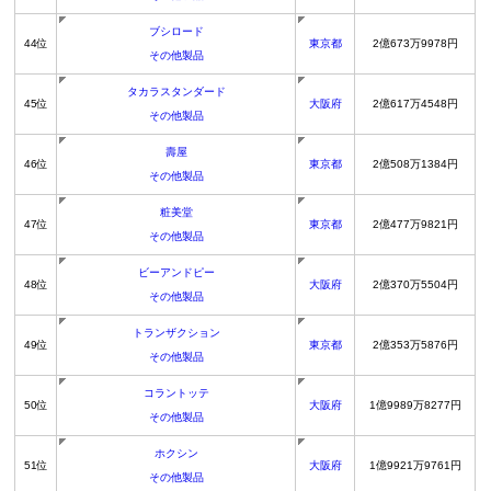
ブシロード
44位
東京都
2億673万9978円
その他製品
タカラスタンダード
45位
大阪府
2億617万4548円
その他製品
壽屋
46位
東京都
2億508万1384円
その他製品
粧美堂
47位
東京都
2億477万9821円
その他製品
ビーアンドピー
48位
大阪府
2億370万5504円
その他製品
トランザクション
49位
東京都
2億353万5876円
その他製品
コラントッテ
50位
大阪府
1億9989万8277円
その他製品
ホクシン
51位
大阪府
1億9921万9761円
その他製品