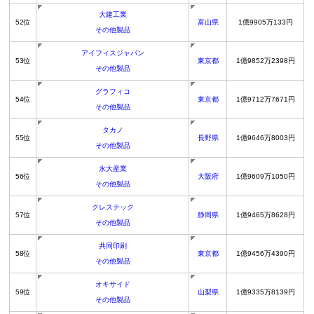
大建工業
52位
富山県
1億9905万133円
その他製品
アイフィスジャパン
53位
東京都
1億9852万2398円
その他製品
グラフィコ
54位
東京都
1億9712万7671円
その他製品
タカノ
55位
長野県
1億9646万8003円
その他製品
永大産業
56位
大阪府
1億9609万1050円
その他製品
クレステック
57位
静岡県
1億9465万8628円
その他製品
共同印刷
58位
東京都
1億9456万4390円
その他製品
オキサイド
59位
山梨県
1億9335万8139円
その他製品