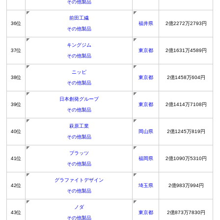
その他製品
前田工繊
36位
福井県
2億2272万2793円
その他製品
キングジム
37位
東京都
2億1631万4589円
その他製品
ニッピ
38位
東京都
2億1458万604円
その他製品
日本創発グループ
39位
東京都
2億1414万7108円
その他製品
萩原工業
40位
岡山県
2億1245万819円
その他製品
プラッツ
41位
福岡県
2億1090万5310円
その他製品
グラファイトデザイン
42位
埼玉県
2億983万994円
その他製品
ノダ
43位
東京都
2億873万7830円
その他製品