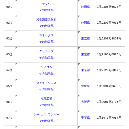
ヤマハ
60位
静岡県
1億9305万6577円
その他製品
河合楽器製作所
61位
静岡県
1億9205万7651円
その他製品
ヨネックス
62位
東京都
1億9203万8803円
その他製品
クリナップ
63位
東京都
1億9190万6870円
その他製品
ソノコム
64位
東京都
1億9126万6049円
その他製品
ダイキアクシス
65位
愛媛県
1億9094万5639円
その他製品
浅香工業
66位
大阪府
1億9081万3705円
その他製品
シー･エス･ランバー
67位
千葉県
1億8977万7084円
その他製品