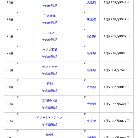
76位
大阪府
1億7959万9348円
その他製品
三光産業
77位
東京都
1億7920万3547円
その他製品
ミロク
78位
高知県
1億7765万8039円
その他製品
セブン工業
79位
岐阜県
1億7716万8000円
その他製品
サンメッセ
80位
岐阜県
1億7684万7590円
その他製品
研創
81位
広島県
1億7582万9816円
その他製品
幸和製作所
82位
大阪府
1億7377万5421円
その他製品
イメージ･マジック
83位
東京都
1億7332万3077円
その他製品
光･彩
84位
山梨県
1億7087万2881円