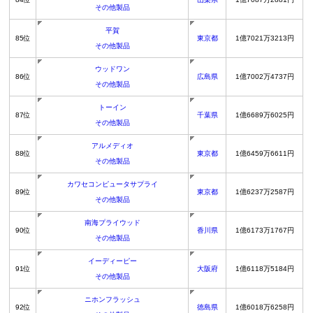
その他製品
平賀
85位
東京都
1億7021万3213円
その他製品
ウッドワン
86位
広島県
1億7002万4737円
その他製品
トーイン
87位
千葉県
1億6689万6025円
その他製品
アルメディオ
88位
東京都
1億6459万6611円
その他製品
カワセコンピュータサプライ
89位
東京都
1億6237万2587円
その他製品
南海プライウッド
90位
香川県
1億6173万1767円
その他製品
イーディーピー
91位
大阪府
1億6118万5184円
その他製品
ニホンフラッシュ
92位
徳島県
1億6018万6258円