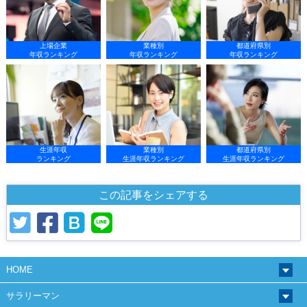
上場企業
業種別
都道府県別
年収ランキング
年収ランキング
年収ランキング
生涯年収
業種別
都道府県別
ランキング
生涯年収ランキング
生涯年収ランキング
この記事をシェアする
HOME
サラリーマン