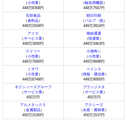
（
小売業
）
（
輸送用機器
）
448万8358円
448万7567円
石垣食品
朝日印刷
（
食料品
）
（
パルプ・紙
）
449万2559円
449万2814円
アイズ
南総通運
（
サービス業
）
（
陸運業
）
449万3000円
449万3463円
テイツー
小僧寿シ
（
小売業
）
（
小売業
）
449万7000円
449万8688円
ミサワ
ベイシス
（
小売業
）
（
情報・通信業
）
449万8749円
449万9000円
ネクシィーズグループ
ブランジスタ
（
サービス業
）
（
サービス業
）
450万円
450万円
アルメタックス
アクシーズ
（
金属製品
）
（
水産・農林業
）
450万1530円
450万1537円