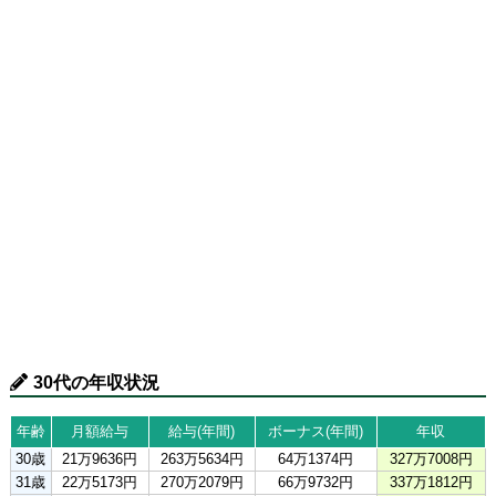
30代の年収状況
年齢
月額給与
給与(年間)
ボーナス(年間)
年収
30歳
21万9636円
263万5634円
64万1374円
327万7008円
31歳
22万5173円
270万2079円
66万9732円
337万1812円