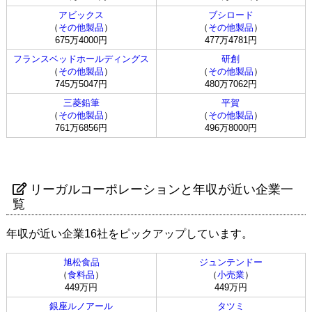
アビックス
ブシロード
（
その他製品
）
（
その他製品
）
675万4000円
477万4781円
フランスベッドホールディングス
研創
（
その他製品
）
（
その他製品
）
745万5047円
480万7062円
三菱鉛筆
平賀
（
その他製品
）
（
その他製品
）
761万6856円
496万8000円
リーガルコーポレーションと年収が近い企業一
覧
年収が近い企業16社をピックアップしています。
旭松食品
ジュンテンドー
（
食料品
）
（
小売業
）
449万円
449万円
銀座ルノアール
タツミ