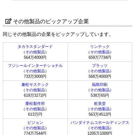
その他製品のピックアップ企業
同じその他製品の企業をピックアップしています。
タカラスタンダード
リンテック
（
その他製品
）
（
その他製品
）
564万4000円
659万7734円
フジシールインターナショナル
プラッツ
（
その他製品
）
（
その他製品
）
733万3000円
568万4000円
兼松サステック
福島印刷
（
その他製品
）
（
その他製品
）
619万3272円
538万65円
重松製作所
粧美堂
（
その他製品
）
（
その他製品
）
613万円
563万4512円
ピジョン
バンダイナムコホールディングス
（
その他製品
）
（
その他製品
）
774万7544円
1205万1000円