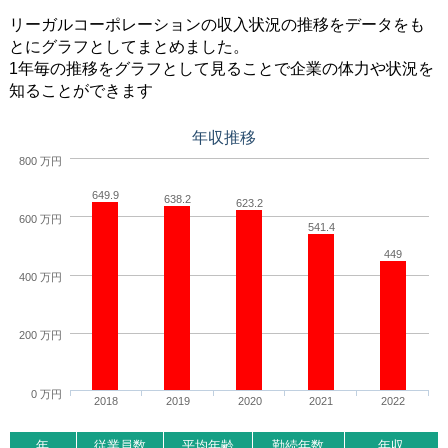
リーガルコーポレーションの収入状況の推移をデータをも
とにグラフとしてまとめました。
1年毎の推移をグラフとして見ることで企業の体力や状況を
知ることができます
年収推移
800 万円
649.9
638.2
623.2
600 万円
541.4
449
400 万円
200 万円
0 万円
2018
2019
2020
2021
2022
年
従業員数
平均年齢
勤続年数
年収