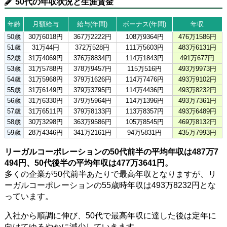
50代の年収状況と生涯賃金
年齢
月額給与
給与(年間)
ボーナス(年間)
年収
50歳
30万6018円
367万2222円
108万9364円
476万1586円
51歳
31万44円
372万528円
111万5603円
483万6131円
52歳
31万4069円
376万8834円
114万1843円
491万677円
53歳
31万5788円
378万9457円
115万516円
493万9973円
54歳
31万5968円
379万1626円
114万7476円
493万9102円
55歳
31万6149円
379万3795円
114万4436円
493万8232円
56歳
31万6330円
379万5964円
114万1396円
493万7361円
57歳
31万6511円
379万8133円
113万8357円
493万6489円
58歳
30万3298円
363万9586円
105万8545円
469万8132円
59歳
28万4346円
341万2161円
94万5831円
435万7993円
リーガルコーポレーションの50代前半の平均年収は487万7
494円、50代後半の平均年収は477万3641円。
多くの企業が50代前半あたりで最高年収となりますが、リ
ーガルコーポレーションの55歳時年収は493万8232円とな
っています。
入社から順調に伸び、50代で最高年収に達した後は定年に
向けてゆるやかに減少していきます。