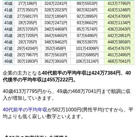
40歳
27万186円
324万2241円
89万5553円
413万7795円
41歳
27万3501円
328万2023円
90万9224円
419万1248円
42歳
27万6817円
332万1804円
92万2895円
424万4700円
43歳
28万205円
336万2471円
93万8662円
430万1134円
44歳
28万3705円
340万4469円
95万7574円
436万2043円
45歳
28万7205円
344万6465円
97万6486円
442万2951円
46歳
29万705円
348万8462円
99万5397円
448万3859円
47歳
29万4204円
353万458円
101万4309円
454万4767円
48歳
29万7967円
357万5610円
103万6885円
461万2495円
49歳
30万1993円
362万3916円
106万3124円
468万7041円
企業の主力となる
40代前半の平均年収は424万7384円、40
代後半の平均年収は455万222円。
40歳413万7795円から、49歳の468万7041円まで順調に収
入が増加していきます。
40代前半の平均年収
が582万1000円(男性平均)ですから、平
均よりも低く寂しい数字といえます。