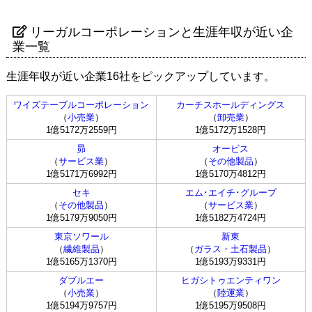
リーガルコーポレーションと生涯年収が近い企
業一覧
生涯年収が近い企業16社をピックアップしています。
ワイズテーブルコーポレーション
カーチスホールディングス
（
小売業
）
（
卸売業
）
1億5172万2559円
1億5172万1528円
昴
オービス
（
サービス業
）
（
その他製品
）
1億5171万6992円
1億5170万4812円
セキ
エム･エイチ･グループ
（
その他製品
）
（
サービス業
）
1億5179万9050円
1億5182万4724円
東京ソワール
新東
（
繊維製品
）
（
ガラス・土石製品
）
1億5165万1370円
1億5193万9331円
ダブルエー
ヒガシトゥエンティワン
（
小売業
）
（
陸運業
）
1億5194万9757円
1億5195万9508円