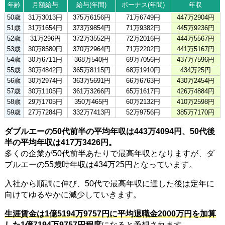
年齢
月額給与
給与(年間)
ボーナス(年間)
年収
50歳
31万3013円
375万6156円
71万6749円
447万2904円
51歳
31万1654円
373万9854円
71万9382円
445万9236円
52歳
31万296円
372万3552円
72万2016円
444万5567円
53歳
30万8580円
370万2964円
71万2202円
441万5167円
54歳
30万6711円
368万540円
69万7056円
437万7596円
55歳
30万4842円
365万8115円
68万1910円
434万25円
56歳
30万2974円
363万5691円
66万6763円
430万2454円
57歳
30万1105円
361万3266円
65万1617円
426万4884円
58歳
29万1705円
350万465円
60万2132円
410万2598円
59歳
27万7284円
332万7413円
52万9756円
385万7170円
ダブルエーの50代前半の平均年収は443万4094円、50代後
半の平均年収は417万3426円。
多くの企業が50代前半あたりで最高年収となりますが、ダ
ブルエーの55歳時年収は434万25円となっています。
入社から順調に伸び、50代で最高年収に達した後は定年に
向けてゆるやかに減少していきます。
生涯賃金は1億5194万9757円に平均退職金2000万円を加算
した1億7194万9757円程度
になると予想されます。