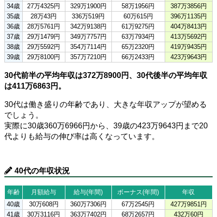
34歳
27万4325円
329万1900円
58万1956円
387万3856円
35歳
28万43円
336万519円
60万615円
396万1135円
36歳
28万5761円
342万9138円
61万9275円
404万8413円
37歳
29万1479円
349万7757円
63万7934円
413万5692円
38歳
29万5592円
354万7114円
65万2320円
419万9435円
39歳
29万8100円
357万7210円
66万2433円
423万9643円
30代前半の平均年収は372万8900円、30代後半の平均年収
は411万6863円。
30代は働き盛りの年齢であり、大きな年収アップが望める
でしょう。
実際に30歳360万6966円から、39歳の423万9643円まで20
代よりも給与の伸び率は高くなっています。
40代の年収状況
年齢
月額給与
給与(年間)
ボーナス(年間)
年収
40歳
30万608円
360万7306円
67万2545円
427万9851円
41歳
30万3116円
363万7402円
68万2657円
432万60円