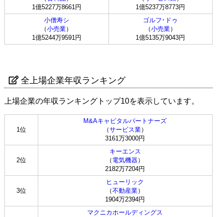
1億5227万8661円
1億5237万8773円
小僧寿シ
ゴルフ･ドゥ
（
小売業
）
（
小売業
）
1億5244万9591円
1億5135万9043円
全上場企業年収ランキング
上場企業の年収ランキングトップ10を表示しています。
M&Aキャピタルパートナーズ
1位
（
サービス業
）
3161万3000円
キーエンス
2位
（
電気機器
）
2182万7204円
ヒューリック
3位
（
不動産業
）
1904万2394円
マクニカホールディングス