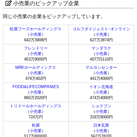
小売業のピックアップ企業
同じ小売業の企業をピックアップしています。
松屋フーズホールディングス
ゴルフダイジェスト･オンライン
（
小売業
）
（
小売業
）
642万3908円
627万3874円
フレンドリー
マンダラケ
（
小売業
）
（
小売業
）
453万9000円
407万5110円
MRKホールディングス
マルヨシセンター
（
小売業
）
（
小売業
）
474万402円
441万4000円
FOOD&LIFECOMPANIES
イオン北海道
（
小売業
）
（
小売業
）
865万2020円
474万4000円
トリドールホールディングス
ショクブン
（
小売業
）
（
小売業
）
724万円
319万8000円
松屋
日本瓦斯
（
小売業
）
（
小売業
）
517万8000円
562万782円