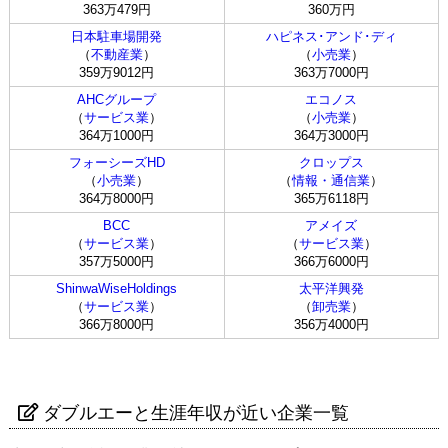
363万479円
360万円
日本駐車場開発
ハピネス･アンド･ディ
（
不動産業
）
（
小売業
）
359万9012円
363万7000円
AHCグループ
エコノス
（
サービス業
）
（
小売業
）
364万1000円
364万3000円
フォーシーズHD
クロップス
（
小売業
）
（
情報・通信業
）
364万8000円
365万6118円
BCC
アメイズ
（
サービス業
）
（
サービス業
）
357万5000円
366万6000円
ShinwaWiseHoldings
太平洋興発
（
サービス業
）
（
卸売業
）
366万8000円
356万4000円
ダブルエーと生涯年収が近い企業一覧