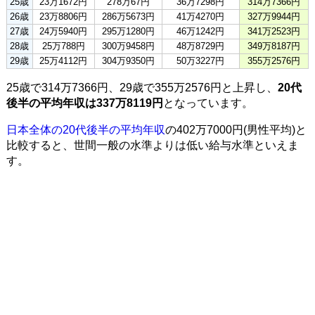
25歳
23万1672円
278万67円
36万7298円
314万7366円
26歳
23万8806円
286万5673円
41万4270円
327万9944円
27歳
24万5940円
295万1280円
46万1242円
341万2523円
28歳
25万788円
300万9458円
48万8729円
349万8187円
29歳
25万4112円
304万9350円
50万3227円
355万2576円
25歳で314万7366円、29歳で355万2576円と上昇し、
20代
後半の平均年収は337万8119円
となっています。
日本全体の20代後半の平均年収
の402万7000円(男性平均)と
比較すると、世間一般の水準よりは低い給与水準といえま
す。