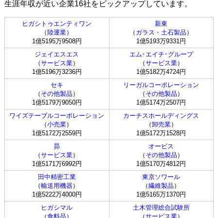
生涯年収が近い企業16社をピックアップしています。
ヒガシトゥエンティワン
新東
（
陸運業
）
（
ガラス・土石製品
）
1億5195万9508円
1億5193万9331円
ジェイエスエス
エム･エイチ･グループ
（
サービス業
）
（
サービス業
）
1億5196万3236円
1億5182万4724円
セキ
リーガルコーポレーション
（
その他製品
）
（
その他製品
）
1億5179万9050円
1億5174万2507円
ワイズテーブルコーポレーション
カーチスホールディングス
（
小売業
）
（
卸売業
）
1億5172万2559円
1億5172万1528円
昴
オービス
（
サービス業
）
（
その他製品
）
1億5171万6992円
1億5170万4812円
田中精密工業
東京ソワール
（
輸送用機器
）
（
繊維製品
）
1億5222万4000円
1億5165万1370円
ヒガシマル
土木管理総合試験所
（
食料品
）
（
サービス業
）