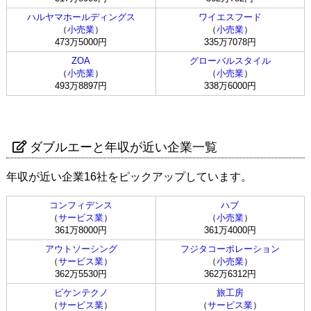
ハルヤマホールディングス
ワイエスフード
（
小売業
）
（
小売業
）
473万5000円
335万7078円
ZOA
グローバルスタイル
（
小売業
）
（
小売業
）
493万8897円
338万6000円
ダブルエーと年収が近い企業一覧
年収が近い企業16社をピックアップしています。
コンフィデンス
ハブ
（
サービス業
）
（
小売業
）
361万8000円
361万4000円
アウトソーシング
フジタコーポレーション
（
サービス業
）
（
小売業
）
362万5530円
362万6312円
ビケンテクノ
旅工房
（
サービス業
）
（
サービス業
）