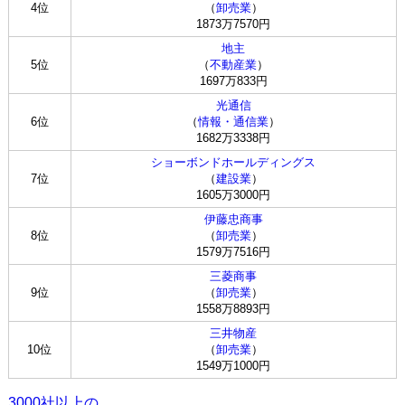
4位
（
卸売業
）
1873万7570円
地主
5位
（
不動産業
）
1697万833円
光通信
6位
（
情報・通信業
）
1682万3338円
ショーボンドホールディングス
7位
（
建設業
）
1605万3000円
伊藤忠商事
8位
（
卸売業
）
1579万7516円
三菱商事
9位
（
卸売業
）
1558万8893円
三井物産
10位
（
卸売業
）
1549万1000円
3000社以上の