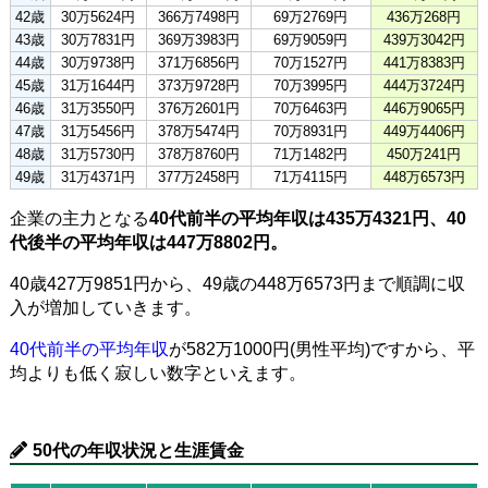
42歳
30万5624円
366万7498円
69万2769円
436万268円
43歳
30万7831円
369万3983円
69万9059円
439万3042円
44歳
30万9738円
371万6856円
70万1527円
441万8383円
45歳
31万1644円
373万9728円
70万3995円
444万3724円
46歳
31万3550円
376万2601円
70万6463円
446万9065円
47歳
31万5456円
378万5474円
70万8931円
449万4406円
48歳
31万5730円
378万8760円
71万1482円
450万241円
49歳
31万4371円
377万2458円
71万4115円
448万6573円
企業の主力となる
40代前半の平均年収は435万4321円、40
代後半の平均年収は447万8802円。
40歳427万9851円から、49歳の448万6573円まで順調に収
入が増加していきます。
40代前半の平均年収
が582万1000円(男性平均)ですから、平
均よりも低く寂しい数字といえます。
50代の年収状況と生涯賃金