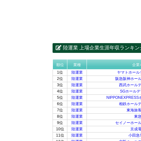
陸運業 上場企業生涯年収ランキン
順位
業種
企業
1位
陸運業
ヤマトホール
2位
陸運業
阪急阪神ホー
3位
陸運業
西武ホール
4位
陸運業
SGホール
5位
陸運業
NIPPONEXPRE
6位
陸運業
相鉄ホール
7位
陸運業
東海旅
8位
陸運業
東
9位
陸運業
セイノーホー
10位
陸運業
京成
11位
陸運業
小田急