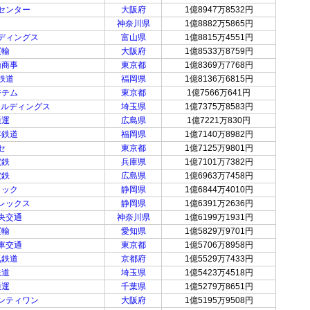
センター
大阪府
1億8947万8532円
ロ
神奈川県
1億8882万5865円
ディングス
富山県
1億8815万4551円
運輸
大阪府
1億8533万8759円
輸商事
東京都
1億8369万7768円
鉄道
福岡県
1億8136万6815円
ジテム
東京都
1億7566万641円
ールディングス
埼玉県
1億7375万8583円
通運
広島県
1億7221万830円
客鉄道
福岡県
1億7140万8982円
セ
東京都
1億7125万9801円
電鉄
兵庫県
1億7101万7382円
電鉄
広島県
1億6963万7458円
ラック
静岡県
1億6844万4010円
レックス
静岡県
1億6391万2636円
央交通
神奈川県
1億6199万1931円
運輸
愛知県
1億5829万9701円
車交通
東京都
1億5706万8958円
気鉄道
京都府
1億5529万7433円
鉄道
埼玉県
1億5423万4518円
通運
千葉県
1億5279万8651円
ンティワン
大阪府
1億5195万9508円