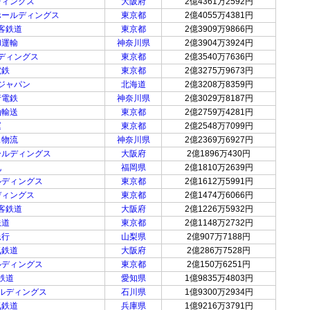
ディングス
大阪府
2億4361万2592円
ホールディングス
東京都
2億4055万4381円
客鉄道
東京都
2億3909万9866円
和運輸
神奈川県
2億3904万3924円
ディングス
東京都
2億3540万7636円
電鉄
東京都
2億3275万9673円
ジャパン
北海道
2億3208万8359円
行電鉄
神奈川県
2億3029万8187円
油輸送
東京都
2億2759万4281円
運
東京都
2億2548万7099円
ス物流
神奈川県
2億2369万6927円
ールディングス
大阪府
2億1896万430円
九
福岡県
2億1810万2639円
ルディングス
東京都
2億1612万5991円
ディングス
東京都
2億1474万6066円
客鉄道
大阪府
2億1226万5932円
鉄道
東京都
2億1148万2732円
急行
山梨県
2億907万7188円
気鉄道
大阪府
2億286万7528円
ルディングス
東京都
2億150万6251円
鉄道
愛知県
1億9835万4803円
ルディングス
石川県
1億9300万2934円
気鉄道
兵庫県
1億9216万3791円