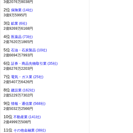
3億2076万8038円
2位
保険業 (14社)
3億9万5995円
3位
鉱業 (6社)
2億9269万6168円
4位
医薬品 (73社)
2億7620万1865円
5位
石油・石炭製品 (10社)
2億6694万7993円
6位
証券・商品先物取引業 (35社)
2億6276万2203円
7位
電気・ガス業 (25社)
2億5407万6426円
8位
建設業 (162社)
2億5229万7302円
9位
情報・通信業 (568社)
2億5032万2566円
10位
不動産業 (141社)
2億4999万508円
11位
その他金融業 (38社)