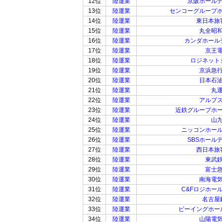
12位
陸運業
京阪ホール
13位
陸運業
センコーグループ
14位
陸運業
東日本旅
15位
陸運業
丸全昭
16位
陸運業
カンダホール
17位
陸運業
京王
18位
陸運業
ロジネット
19位
陸運業
京浜急
20位
陸運業
日本石
21位
陸運業
丸
22位
陸運業
アルプ
23位
陸運業
近鉄グループホ
24位
陸運業
山
25位
陸運業
ニッコンホー
26位
陸運業
SBSホール
27位
陸運業
西日本旅
28位
陸運業
東武
29位
陸運業
富士
30位
陸運業
南海電
31位
陸運業
C&Fロジホー
32位
陸運業
名古屋
33位
陸運業
ビーイングホー
34位
陸運業
山陽電