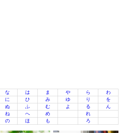
な
は
ま
や
ら
わ
に
ひ
み
ゆ
り
を
ぬ
ふ
む
よ
る
ん
ね
へ
め
れ
の
ほ
も
ろ