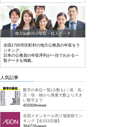
全国1700市区町村の地方公務員の年収をラ
ンキング。
日本の公務員の年収序列が一目でわかる一
覧データを掲載。
人気記事
数字の単位一覧(少数も)｜億・兆・
京・垓・秭から無量大数より大き
い数字まで
459308views
全国イオンモール売り場面積ラン
キング【全153店舗】
364726views