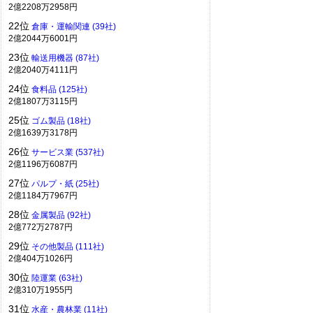
2億2208万2958円
22位
倉庫・運輸関連 (39社)
2億2044万6001円
23位
輸送用機器 (87社)
2億2040万4111円
24位
食料品 (125社)
2億1807万3115円
25位
ゴム製品 (18社)
2億1639万3178円
26位
サービス業 (537社)
2億1196万6087円
27位
パルプ・紙 (25社)
2億1184万7967円
28位
金属製品 (92社)
2億772万2787円
29位
その他製品 (111社)
2億404万1026円
30位
陸運業 (63社)
2億310万1955円
31位
水産・農林業 (11社)