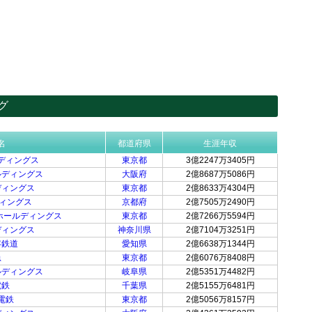
グ
名
都道府県
生涯年収
ディングス
東京都
3億2247万3405円
ルディングス
大阪府
2億8687万5086円
ディングス
東京都
2億8633万4304円
ディングス
京都府
2億7505万2490円
SSホールディングス
東京都
2億7266万5594円
ディングス
神奈川県
2億7104万3251円
客鉄道
愛知県
2億6638万1344円
急
東京都
2億6076万8408円
ルディングス
岐阜県
2億5351万4482円
電鉄
千葉県
2億5155万6481円
電鉄
東京都
2億5056万8157円