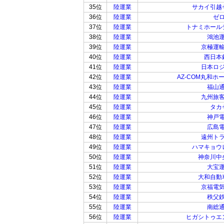
35位
陸運業
サカイ引越
36位
陸運業
ゼ
37位
陸運業
トナミホール
38位
陸運業
鴻池
39位
陸運業
京極運
40位
陸運業
西日本
41位
陸運業
日本ロ
42位
陸運業
AZ-COM丸和ホ
43位
陸運業
福山
44位
陸運業
九州旅
45位
陸運業
タカ
46位
陸運業
神戸
47位
陸運業
広島
48位
陸運業
遠州ト
49位
陸運業
ハマキョウ
50位
陸運業
神奈川中
51位
陸運業
大宝
52位
陸運業
大和自動
53位
陸運業
京福電
54位
陸運業
秩父
55位
陸運業
南総
56位
陸運業
ヒガシトゥエ