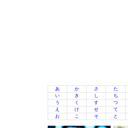
あ
か
さ
た
い
き
し
ち
う
く
す
つ
え
け
せ
て
お
こ
そ
と