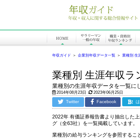
年収ガイド
＞
企業別年収データ一覧
＞
業種別 生
業種別 生涯年収ラ
業種別の生涯年収データを一覧に
2014年08月23日
2023年06月25日
Twitter
Facebook
!
2022年 有価証券報告書より抽出し
グ（全63社）を一覧掲載しています。
業種別の給与ランキングを参照するこ