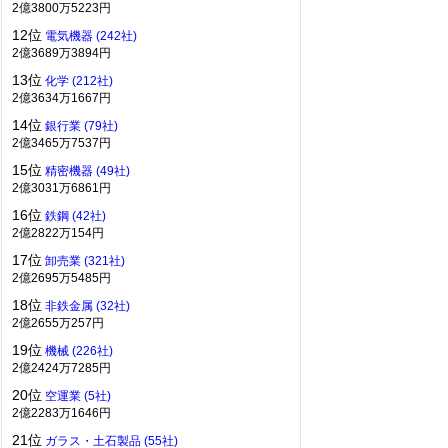
2億3800万5223円
12位
電気機器 (242社)
2億3689万3894円
13位
化学 (212社)
2億3634万1667円
14位
銀行業 (79社)
2億3465万7537円
15位
精密機器 (49社)
2億3031万6861円
16位
鉄鋼 (42社)
2億2822万154円
17位
卸売業 (321社)
2億2695万5485円
18位
非鉄金属 (32社)
2億2655万257円
19位
機械 (226社)
2億2424万7285円
20位
空運業 (5社)
2億2283万1646円
21位
ガラス・土石製品 (55社)