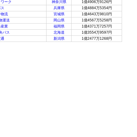
トワーク
神奈川県
1億4906万9126円
バス
兵庫県
1億4884万5354円
ン物流
宮城県
1億4643万9810円
物運送
岡山県
1億4567万5258円
通産業
福岡県
1億4371万7257円
央バス
北海道
1億3554万9597円
交通
新潟県
1億2477万1268円