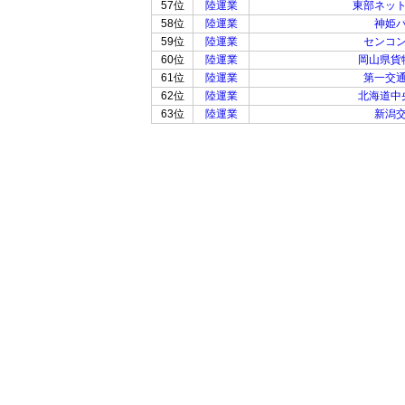
57位
陸運業
東部ネッ
58位
陸運業
神姫
59位
陸運業
センコ
60位
陸運業
岡山県貨
61位
陸運業
第一交
62位
陸運業
北海道中
63位
陸運業
新潟