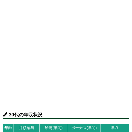
30代の年収状況
年齢
月額給与
給与(年間)
ボーナス(年間)
年収