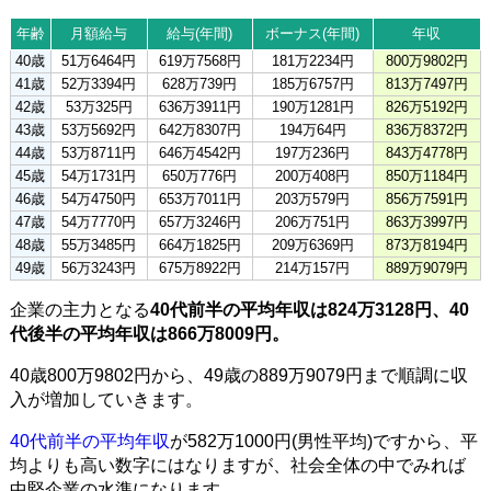
年齢
月額給与
給与(年間)
ボーナス(年間)
年収
40歳
51万6464円
619万7568円
181万2234円
800万9802円
41歳
52万3394円
628万739円
185万6757円
813万7497円
42歳
53万325円
636万3911円
190万1281円
826万5192円
43歳
53万5692円
642万8307円
194万64円
836万8372円
44歳
53万8711円
646万4542円
197万236円
843万4778円
45歳
54万1731円
650万776円
200万408円
850万1184円
46歳
54万4750円
653万7011円
203万579円
856万7591円
47歳
54万7770円
657万3246円
206万751円
863万3997円
48歳
55万3485円
664万1825円
209万6369円
873万8194円
49歳
56万3243円
675万8922円
214万157円
889万9079円
企業の主力となる
40代前半の平均年収は824万3128円、40
代後半の平均年収は866万8009円。
40歳800万9802円から、49歳の889万9079円まで順調に収
入が増加していきます。
40代前半の平均年収
が582万1000円(男性平均)ですから、平
均よりも高い数字にはなりますが、社会全体の中でみれば
中堅企業の水準になります。