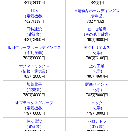
781万8000円
782万円
TDK
日清食品ホールディングス
（
電気機器
）
（
食料品
）
782万119円
782万402円
日特建設
ヒロセ通商
（
建設業
）
（
その他金融業
）
782万3450円
780万9000円
飯田グループホールディングス
デクセリアルズ
（
不動産業
）
（
化学
）
782万8000円
780万6108円
テクマトリックス
上村工業
（
情報・通信業
）
（
化学
）
783万1000円
780万4607円
加賀電子
関西ペイント
（
卸売業
）
（
化学
）
780万4000円
783万8000円
オプテックスグループ
メック
（
電気機器
）
（
化学
）
779万6000円
779万3000円
住友電設
不動テトラ
（
建設業
）
（
建設業
）