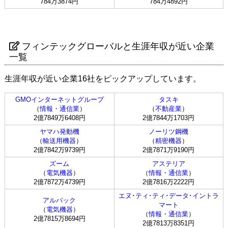
784万3874円
784万4892円
フィンテックグローバルと生涯年収が近い企業
一覧
生涯年収が近い企業16社をピックアップしています。
GMOインターネットグループ
タスキ
（
情報・通信業
）
（
不動産業
）
2億7849万6408円
2億7844万1703円
ヤマハ発動機
ノーリツ鋼機
（
輸送用機器
）
（
精密機器
）
2億7842万9739円
2億7871万9190円
ズーム
アステリア
（
電気機器
）
（
情報・通信業
）
2億7872万4739円
2億7816万2222円
エヌ･ティ･ティ･データ･イントラ
アルバック
マート
（
電気機器
）
（
情報・通信業
）
2億7815万8694円
2億7813万8351円