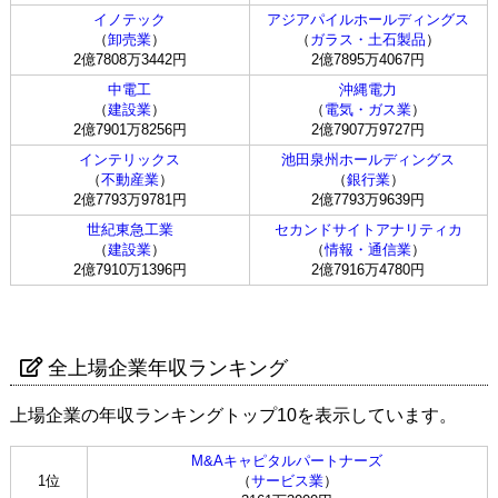
イノテック
アジアパイルホールディングス
（
卸売業
）
（
ガラス・土石製品
）
2億7808万3442円
2億7895万4067円
中電工
沖縄電力
（
建設業
）
（
電気・ガス業
）
2億7901万8256円
2億7907万9727円
インテリックス
池田泉州ホールディングス
（
不動産業
）
（
銀行業
）
2億7793万9781円
2億7793万9639円
世紀東急工業
セカンドサイトアナリティカ
（
建設業
）
（
情報・通信業
）
2億7910万1396円
2億7916万4780円
全上場企業年収ランキング
上場企業の年収ランキングトップ10を表示しています。
M&Aキャピタルパートナーズ
1位
（
サービス業
）