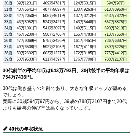
30歳
39万1231円
469万4781円
124万5315円
594万97円
31歳
40万6641円
487万9697円
130万9263円
618万8960円
32歳
42万2050円
506万4611円
137万3212円
643万7822円
33歳
43万6952円
524万3427円
143万5448円
667万8875円
34歳
45万1091円
541万3097円
149万5115円
690万8213円
35歳
46万5230円
558万2766円
155万4783円
713万7550円
36歳
47万9369円
575万2436円
161万4451円
736万6887円
37歳
49万3508円
592万2105円
167万4119円
759万6225円
38歳
50万2602円
603万1227円
172万3185円
775万4412円
39歳
50万9533円
611万4397円
176万7709円
788万2107円
30代前半の平均年収は643万793円、30代後半の平均年収は
754万7436円。
30代は働き盛りの年齢であり、大きな年収アップが望める
でしょう。
実際に30歳594万97円から、39歳の788万2107円まで20代
よりも給与の伸び率は高くなっています。
40代の年収状況