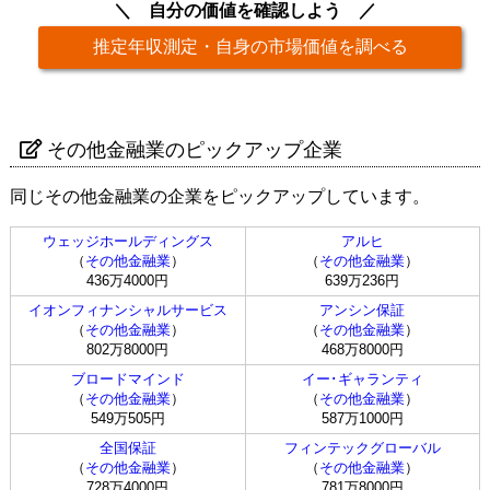
自分の価値を確認しよう
推定年収測定・自身の市場価値を調べる
その他金融業のピックアップ企業
同じその他金融業の企業をピックアップしています。
ウェッジホールディングス
アルヒ
（
その他金融業
）
（
その他金融業
）
436万4000円
639万236円
イオンフィナンシャルサービス
アンシン保証
（
その他金融業
）
（
その他金融業
）
802万8000円
468万8000円
ブロードマインド
イー･ギャランティ
（
その他金融業
）
（
その他金融業
）
549万505円
587万1000円
全国保証
フィンテックグローバル
（
その他金融業
）
（
その他金融業
）
728万4000円
781万8000円