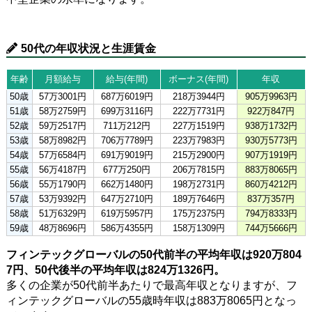
50代の年収状況と生涯賃金
年齢
月額給与
給与(年間)
ボーナス(年間)
年収
50歳
57万3001円
687万6019円
218万3944円
905万9963円
51歳
58万2759円
699万3116円
222万7731円
922万847円
52歳
59万2517円
711万212円
227万1519円
938万1732円
53歳
58万8982円
706万7789円
223万7983円
930万5773円
54歳
57万6584円
691万9019円
215万2900円
907万1919円
55歳
56万4187円
677万250円
206万7815円
883万8065円
56歳
55万1790円
662万1480円
198万2731円
860万4212円
57歳
53万9392円
647万2710円
189万7646円
837万357円
58歳
51万6329円
619万5957円
175万2375円
794万8333円
59歳
48万8696円
586万4355円
158万1309円
744万5666円
フィンテックグローバルの50代前半の平均年収は920万804
7円、50代後半の平均年収は824万1326円。
多くの企業が50代前半あたりで最高年収となりますが、フ
ィンテックグローバルの55歳時年収は883万8065円となっ