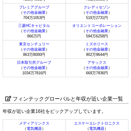
プレミアグループ
クレディセゾン
（
その他金融業
）
（
その他金融業
）
704万1053円
519万2731円
三菱HCキャピタル
オリエントコーポレーション
（
その他金融業
）
（
その他金融業
）
866万円
594万6258円
東京センチュリー
ミズホリース
（
その他金融業
）
（
その他金融業
）
863万8000円
902万9644円
日本取引所グループ
アサックス
（
その他金融業
）
（
その他金融業
）
1034万7816円
669万7836円
フィンテックグローバルと年収が近い企業一覧
年収が近い企業16社をピックアップしています。
メディアリンクス
エスケーエレクトロニクス
（
電気機器
）
（
電気機器
）