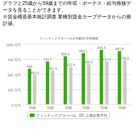
グラフと25歳から59歳までの年収・ボーナス・給与推移デ
ータを見ることができます。
※賃金構造基本統計調査 業種別賃金カーブデータからの推
計値。
フィンテックグローバルの年齢別 年収推移
1000 万円
905.9
883.8
850.1
800.9
736.5
713.7
714.4
750 万円
668.2
622.8
594
561.9
491.4
500 万円
250 万円
0 万円
30歳
35歳
40歳
45歳
50歳
55歳
フィンテックグローバル
上場企業平均