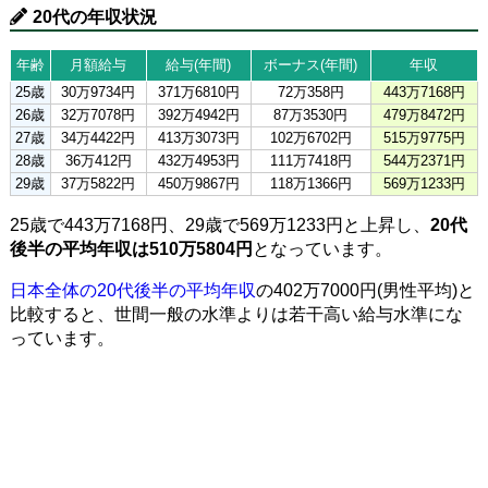
20代の年収状況
年齢
月額給与
給与(年間)
ボーナス(年間)
年収
25歳
30万9734円
371万6810円
72万358円
443万7168円
26歳
32万7078円
392万4942円
87万3530円
479万8472円
27歳
34万4422円
413万3073円
102万6702円
515万9775円
28歳
36万412円
432万4953円
111万7418円
544万2371円
29歳
37万5822円
450万9867円
118万1366円
569万1233円
25歳で443万7168円、29歳で569万1233円と上昇し、
20代
後半の平均年収は510万5804円
となっています。
日本全体の20代後半の平均年収
の402万7000円(男性平均)と
比較すると、世間一般の水準よりは若干高い給与水準にな
っています。