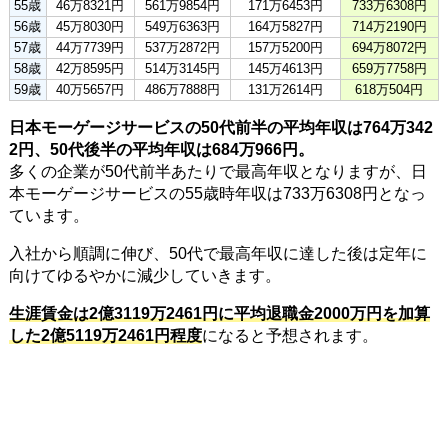
55歳
46万8321円
561万9854円
171万6453円
733万6308円
56歳
45万8030円
549万6363円
164万5827円
714万2190円
57歳
44万7739円
537万2872円
157万5200円
694万8072円
58歳
42万8595円
514万3145円
145万4613円
659万7758円
59歳
40万5657円
486万7888円
131万2614円
618万504円
日本モーゲージサービスの50代前半の平均年収は764万342
2円、50代後半の平均年収は684万966円。
多くの企業が50代前半あたりで最高年収となりますが、日
本モーゲージサービスの55歳時年収は733万6308円となっ
ています。
入社から順調に伸び、50代で最高年収に達した後は定年に
向けてゆるやかに減少していきます。
生涯賃金は2億3119万2461円に平均退職金2000万円を加算
した2億5119万2461円程度
になると予想されます。