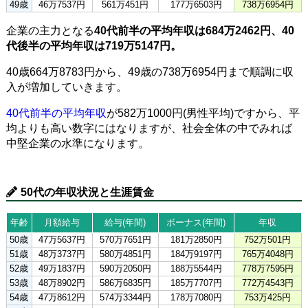
49歳
46万7537円
561万451円
177万6503円
738万6954円
企業の主力となる
40代前半の平均年収は684万2462円、40
代後半の平均年収は719万5147円。
40歳664万8783円から、49歳の738万6954円まで順調に収
入が増加していきます。
40代前半の平均年収
が582万1000円(男性平均)ですから、平
均よりも高い数字にはなりますが、社会全体の中でみれば
中堅企業の水準になります。
50代の年収状況と生涯賃金
年齢
月額給与
給与(年間)
ボーナス(年間)
年収
50歳
47万5637円
570万7651円
181万2850円
752万501円
51歳
48万3737円
580万4851円
184万9197円
765万4048円
52歳
49万1837円
590万2050円
188万5544円
778万7595円
53歳
48万8902円
586万6835円
185万7707円
772万4543円
54歳
47万8612円
574万3344円
178万7080円
753万425円