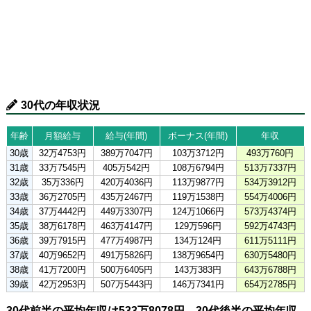
30代の年収状況
年齢
月額給与
給与(年間)
ボーナス(年間)
年収
30歳
32万4753円
389万7047円
103万3712円
493万760円
31歳
33万7545円
405万542円
108万6794円
513万7337円
32歳
35万336円
420万4036円
113万9877円
534万3912円
33歳
36万2705円
435万2467円
119万1538円
554万4006円
34歳
37万4442円
449万3307円
124万1066円
573万4374円
35歳
38万6178円
463万4147円
129万596円
592万4743円
36歳
39万7915円
477万4987円
134万124円
611万5111円
37歳
40万9652円
491万5826円
138万9654円
630万5480円
38歳
41万7200円
500万6405円
143万383円
643万6788円
39歳
42万2953円
507万5443円
146万7341円
654万2785円
30代前半の平均年収は533万8078円、30代後半の平均年収