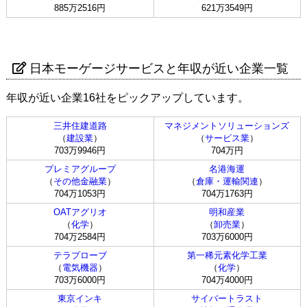
885万2516円
621万3549円
日本モーゲージサービスと年収が近い企業一覧
年収が近い企業16社をピックアップしています。
三井住建道路
マネジメントソリューションズ
（
建設業
）
（
サービス業
）
703万9946円
704万円
プレミアグループ
名港海運
（
その他金融業
）
（
倉庫・運輸関連
）
704万1053円
704万1763円
OATアグリオ
明和産業
（
化学
）
（
卸売業
）
704万2584円
703万6000円
テラプローブ
第一稀元素化学工業
（
電気機器
）
（
化学
）
703万6000円
704万4000円
東京インキ
サイバートラスト