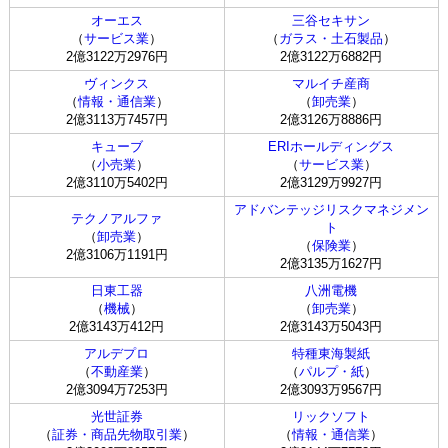
オーエス
三谷セキサン
（
サービス業
）
（
ガラス・土石製品
）
2億3122万2976円
2億3122万6882円
ヴィンクス
マルイチ産商
（
情報・通信業
）
（
卸売業
）
2億3113万7457円
2億3126万8886円
キューブ
ERIホールディングス
（
小売業
）
（
サービス業
）
2億3110万5402円
2億3129万9927円
アドバンテッジリスクマネジメン
テクノアルファ
ト
（
卸売業
）
（
保険業
）
2億3106万1191円
2億3135万1627円
日東工器
八洲電機
（
機械
）
（
卸売業
）
2億3143万412円
2億3143万5043円
アルデプロ
特種東海製紙
（
不動産業
）
（
パルプ・紙
）
2億3094万7253円
2億3093万9567円
光世証券
リックソフト
（
証券・商品先物取引業
）
（
情報・通信業
）