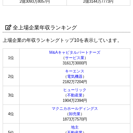
2億3093万8057円
2億3144万7773円
全上場企業年収ランキング
上場企業の年収ランキングトップ10を表示しています。
M&Aキャピタルパートナーズ
1位
（
サービス業
）
3161万3000円
キーエンス
2位
（
電気機器
）
2182万7204円
ヒューリック
3位
（
不動産業
）
1904万2394円
マクニカホールディングス
4位
（
卸売業
）
1873万7570円
地主
5位
（
不動産業
）