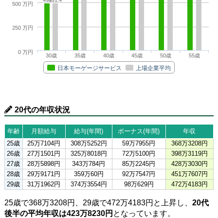
500 万円
250 万円
0 万円
30歳
35歳
40歳
45歳
50歳
55歳
日本モーゲージサービス
上場企業平均
20代の年収状況
年齢
月額給与
給与(年間)
ボーナス(年間)
年収
25歳
25万7104円
308万5252円
59万7955円
368万3208円
26歳
27万1501円
325万8018円
72万5100円
398万3119円
27歳
28万5898円
343万784円
85万2245円
428万3030円
28歳
29万9171円
359万60円
92万7547円
451万7607円
29歳
31万1962円
374万3554円
98万629円
472万4183円
25歳で368万3208円、29歳で472万4183円と上昇し、
20代
後半の平均年収は423万8230円
となっています。