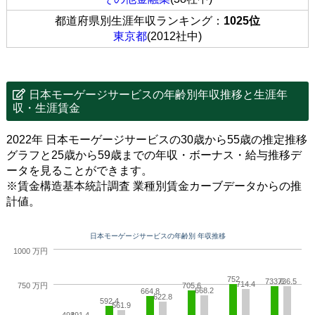
都道府県別生涯年収ランキング：
1025位
東京都
(2012社中)
日本モーゲージサービスの年齢別年収推移と生涯年
収・生涯賃金
2022年 日本モーゲージサービスの30歳から55歳の推定推移
グラフと25歳から59歳までの年収・ボーナス・給与推移デ
ータを見ることができます。
※賃金構造基本統計調査 業種別賃金カーブデータからの推
計値。
日本モーゲージサービスの年齢別 年収推移
1000 万円
752
733.6
736.5
714.4
705.6
750 万円
668.2
664.8
622.8
592.4
561.9
493
491.4