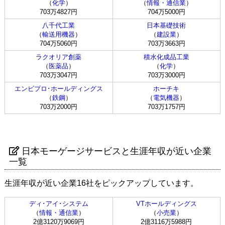
（
化学
）
（
情報・通信業
）
703万4827円
704万5000円
八千代工業
日本基礎技術
（
輸送用機器
）
（
建設業
）
704万5060円
703万3663円
ラクオリア創薬
積水化成品工業
（
医薬品
）
（
化学
）
703万3047円
703万3000円
エンビプロ･ホールディングス
ホーチキ
（
鉄鋼
）
（
電気機器
）
703万2000円
703万1757円
日本モーゲージサービスと生涯年収が近い企業
一覧
生涯年収が近い企業16社をピックアップしています。
ディ･アイ･システム
VTホールディングス
（
情報・通信業
）
（
小売業
）
2億3120万9069円
2億3116万5988円