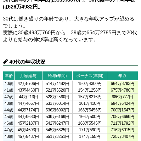
は626万4982円。
30代は働き盛りの年齢であり、大きな年収アップが望める
でしょう。
実際に30歳493万760円から、39歳の654万2785円まで20代
よりも給与の伸び率は高くなっています。
40代の年収状況
年齢
月額給与
給与(年間)
ボーナス(年間)
年収
40歳
42万8706円
514万4482円
150万4300円
664万8783円
41歳
43万4460円
521万3520円
154万1258円
675万4780円
42歳
44万213円
528万2560円
157万8216円
686万777円
43歳
44万4667円
533万6014円
161万410円
694万6424円
44歳
44万7174円
536万6092円
163万5455円
700万1547円
45歳
44万9680円
539万6169円
166万500円
705万6669円
46歳
45万2187円
542万6247円
168万5545円
711万1792円
47歳
45万4693円
545万6325円
171万590円
716万6915円
48歳
45万9437円
551万3251円
174万155円
725万3407円