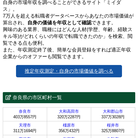
自身の市場年収を調べることができるサイト「ミイダ
ス」。
7万人を超える転職者データベースからあなたの市場価値が
算出され、
自身の価値を年収として確認
できます。
興味のある業界、職種にはどんな人材(学歴、年齢、経験ス
キル等)がどれくらいの年収で転職できたのか」を検索、閲
覧できる点も便利。
また、年収測定終了後、簡単な会員登録をすれば適正年収
企業からのオファーも閲覧できます。
推定年収測定・自身の市場価値を調べる
奈良県の市区町村一覧
奈良市
大和高田市
大和郡山市
403万8557円
320万2287円
337万3028円
天理市
橿原市
桜井市
311万1694円
356万432円
325万8807円