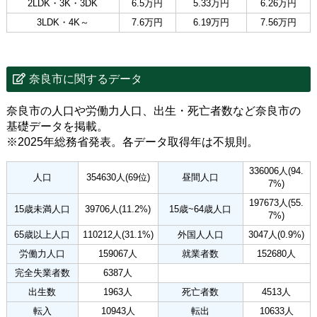
2LDK・3K・3DK
6.5万円
5.33万円
6.26万円
3LDK・4K～
7.6万円
6.19万円
7.56万円
奈良市に関するデータ
奈良市の人口や労働力人口、出生・死亡者数など奈良市の
基礎データを掲載。
※2025年総務省発表。各データ取得年は不規則。
336006人(94.
人口
354630人(69位)
昼間人口
7%)
197673人(55.
15歳未満人口
39706人(11.2%)
15歳~64歳人口
7%)
65歳以上人口
110212人(31.1%)
外国人人口
3047人(0.9%)
労働力人口
159067人
就業者数
152680人
完全失業者数
6387人
出生数
1963人
死亡者数
4513人
転入
10943人
転出
10633人