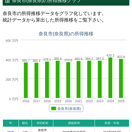
奈良市(奈良県)の所得推移グラフ
奈良市の所得推移データをグラフ化しています。
統計データから算出した所得推移をご覧下さい。
奈良市(奈良県)の所得推移
600 万円
420.2
403.8
384.9
384.7
387.3
382.6
378.1
400 万円
370.6
366.7
365.4
200 万円
0 万円
2016
2017
2018
2019
2020
2021
2022
2023
2024
2025
奈良市(奈良県)
年
順位
市区町村
課税所得
所得・年収
奈良市