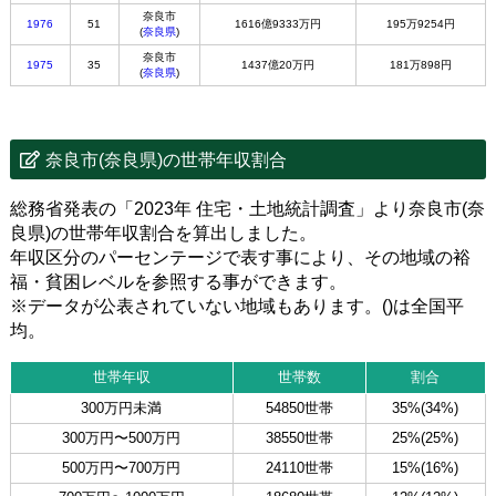
奈良市
1976
51
1616億9333万円
195万9254円
(
奈良県
)
奈良市
1975
35
1437億20万円
181万898円
(
奈良県
)
奈良市(奈良県)の世帯年収割合
総務省発表の「2023年 住宅・土地統計調査」より奈良市(奈
良県)の世帯年収割合を算出しました。
年収区分のパーセンテージで表す事により、その地域の裕
福・貧困レベルを参照する事ができます。
※データが公表されていない地域もあります。()は全国平
均。
世帯年収
世帯数
割合
300万円未満
54850世帯
35%(34%)
300万円〜500万円
38550世帯
25%(25%)
500万円〜700万円
24110世帯
15%(16%)