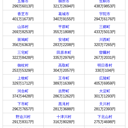
五條市
御所市
生駒市
299万6013円
321万2694円
438万9853円
香芝市
葛城市
宇陀市
401万1673円
340万9155円
294万6176円
山添村
平群町
三郷町
269万8253円
355万1808円
433万5013円
斑鳩町
安堵町
川西町
356万6363円
283万2208円
320万7265円
三宅町
田原本町
曽爾村
322万8428円
335万2976円
267万2031円
御杖村
高取町
明日香村
253万5329円
304万2057円
330万104円
上牧町
王寺町
広陵町
329万1712円
389万1639円
405万6959円
河合町
吉野町
大淀町
374万4428円
286万1262円
301万1293円
下市町
黒滝村
天川村
296万7657円
281万3688円
281万2393円
野迫川村
十津川村
下北山村
291万8317円
316万8028円
275万4698円