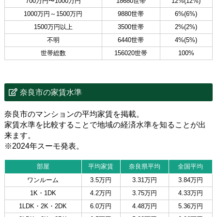
700万円〜1000万円
18680世帯
12%(12%)
1000万円～1500万円
9880世帯
6%(6%)
1500万円以上
3500世帯
2%(2%)
不明
6440世帯
4%(5%)
世帯総数
156020世帯
100%
奈良市の家賃水準
奈良市のマンションの平均家賃を掲載。
家賃水準を比較することで地域の経済水準を知ることが出
来ます。
※2024年スーモ発表。
部屋
平均家賃
奈良県平均
全国平均
ワンルーム
3.5万円
3.31万円
3.84万円
1K・1DK
4.2万円
3.75万円
4.33万円
1LDK・2K・2DK
6.0万円
4.48万円
5.36万円