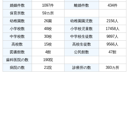
婚姻件数
1097件
離婚件数
434件
保育所数
59カ所
幼稚園数
26園
幼稚園園児数
2156人
小学校数
48校
小学校児童数
17458人
中学校数
30校
中学校生徒数
9897人
高校数
15校
高校生徒数
9566人
図書館数
4館
公民館数
47館
歯科医院の数
190院
病院の数
21院
診療所の数
393カ所