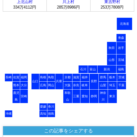
上北山村
川上村
東吉野村
334万4112円
285万8986円
253万7808円
北海道
青森
秋田
岩手
山形
宮城
石川
富山
新潟
福島
長崎
佐賀
福岡
島根
鳥取
京都
滋賀
福井
群馬
栃木
茨城
山口
兵庫
長野
熊本
大分
広島
岡山
大阪
奈良
岐阜
山梨
埼玉
千葉
鹿児
和歌
神奈
宮崎
三重
愛知
静岡
東京
島
山
川
愛媛
香川
沖縄
高知
徳島
この記事をシェアする