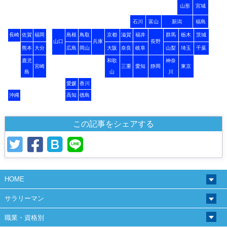
山形
宮城
石川
富山
新潟
福島
長崎
佐賀
福岡
島根
鳥取
京都
滋賀
福井
群馬
栃木
茨城
山口
兵庫
長野
熊本
大分
広島
岡山
大阪
奈良
岐阜
山梨
埼玉
千葉
鹿児
和歌
神奈
宮崎
三重
愛知
静岡
東京
島
山
川
愛媛
香川
沖縄
高知
徳島
この記事をシェアする
HOME
サラリーマン
職業・資格別