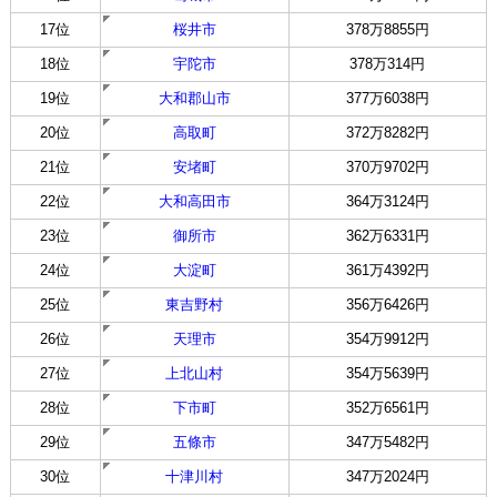
17位
桜井市
378万8855円
18位
宇陀市
378万314円
19位
大和郡山市
377万6038円
20位
高取町
372万8282円
21位
安堵町
370万9702円
22位
大和高田市
364万3124円
23位
御所市
362万6331円
24位
大淀町
361万4392円
25位
東吉野村
356万6426円
26位
天理市
354万9912円
27位
上北山村
354万5639円
28位
下市町
352万6561円
29位
五條市
347万5482円
30位
十津川村
347万2024円