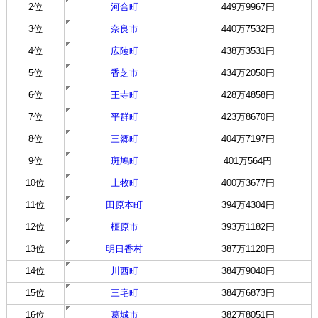
2位
河合町
449万9967円
3位
奈良市
440万7532円
4位
広陵町
438万3531円
5位
香芝市
434万2050円
6位
王寺町
428万4858円
7位
平群町
423万8670円
8位
三郷町
404万7197円
9位
斑鳩町
401万564円
10位
上牧町
400万3677円
11位
田原本町
394万4304円
12位
橿原市
393万1182円
13位
明日香村
387万1120円
14位
川西町
384万9040円
15位
三宅町
384万6873円
16位
葛城市
382万8051円