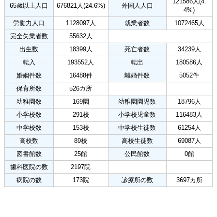
121586人(4.
65歳以上人口
676821人(24.6%)
外国人人口
4%)
労働力人口
1128097人
就業者数
1072465人
完全失業者数
55632人
出生数
18399人
死亡者数
34239人
転入
193552人
転出
180586人
婚姻件数
16488件
離婚件数
5052件
保育所数
526カ所
幼稚園数
169園
幼稚園園児数
18796人
小学校数
291校
小学校児童数
116483人
中学校数
153校
中学校生徒数
61254人
高校数
89校
高校生徒数
69087人
図書館数
25館
公民館数
0館
歯科医院の数
2197院
病院の数
173院
診療所の数
3697カ所