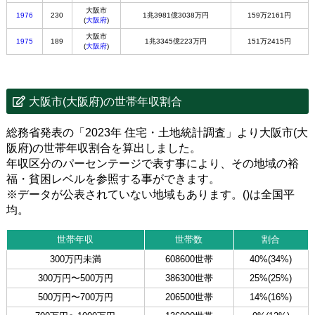
大阪市
1976
230
1兆3981億3038万円
159万2161円
(
大阪府
)
大阪市
1975
189
1兆3345億223万円
151万2415円
(
大阪府
)
大阪市(大阪府)の世帯年収割合
総務省発表の「2023年 住宅・土地統計調査」より大阪市(大
阪府)の世帯年収割合を算出しました。
年収区分のパーセンテージで表す事により、その地域の裕
福・貧困レベルを参照する事ができます。
※データが公表されていない地域もあります。()は全国平
均。
世帯年収
世帯数
割合
300万円未満
608600世帯
40%(34%)
300万円〜500万円
386300世帯
25%(25%)
500万円〜700万円
206500世帯
14%(16%)