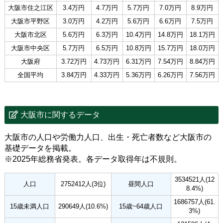
大阪市住之江区
3.4万円
4.7万円
5.7万円
7.0万円
8.9万円
大阪市平野区
3.0万円
4.2万円
5.6万円
6.6万円
7.5万円
大阪市北区
5.6万円
6.3万円
10.4万円
14.8万円
18.1万円
大阪市中央区
5.7万円
6.5万円
10.8万円
15.7万円
18.0万円
大阪府
3.72万円
4.73万円
6.31万円
7.54万円
8.84万円
全国平均
3.84万円
4.33万円
5.36万円
6.26万円
7.56万円
大阪市に関するデータ
大阪市の人口や労働力人口、出生・死亡者数など大阪市の
基礎データを掲載。
※2025年総務省発表。各データ取得年は不規則。
3534521人(12
人口
2752412人(3位)
昼間人口
8.4%)
1686757人(61.
15歳未満人口
290649人(10.6%)
15歳~64歳人口
3%)