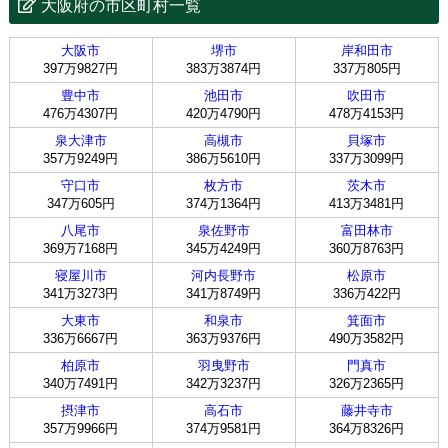
大阪府の市区町村一覧
大阪市
堺市
岸和田市
397万9827円
383万3874円
337万805円
豊中市
池田市
吹田市
476万4307円
420万4790円
478万4153円
泉大津市
高槻市
貝塚市
357万9249円
386万5610円
337万3099円
守口市
枚方市
茨木市
347万605円
374万1364円
413万3481円
八尾市
泉佐野市
富田林市
369万7168円
345万4249円
360万8763円
寝屋川市
河内長野市
松原市
341万3273円
341万8749円
336万422円
大東市
和泉市
箕面市
336万6667円
363万9376円
490万3582円
柏原市
羽曳野市
門真市
340万7491円
342万3237円
326万2365円
摂津市
高石市
藤井寺市
357万9966円
374万9581円
364万8326円