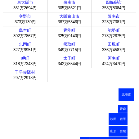
東大阪市
泉南市
四條畷市
351万2694円
305万8521円
358万8084円
交野市
大阪狭山市
阪南市
373万139円
387万5346円
323万7381円
島本町
豊能町
能勢町
392万7867円
325万9140円
278万2675円
忠岡町
熊取町
田尻町
327万9951円
349万7715円
336万4587円
岬町
太子町
河南町
318万7343円
342万8544円
424万3470円
千早赤阪村
297万2918円
北海道
青森
秋田
岩手
山形
宮城