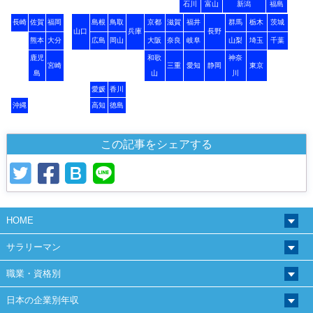
石川
富山
新潟
福島
長崎
佐賀
福岡
島根
鳥取
京都
滋賀
福井
群馬
栃木
茨城
山口
兵庫
長野
熊本
大分
広島
岡山
大阪
奈良
岐阜
山梨
埼玉
千葉
鹿児
和歌
神奈
宮崎
三重
愛知
静岡
東京
島
山
川
愛媛
香川
沖縄
高知
徳島
この記事をシェアする
HOME
サラリーマン
職業・資格別
日本の企業別年収