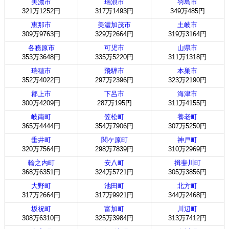
美濃市
瑞浪市
羽島市
321万1252円
317万1493円
349万485円
恵那市
美濃加茂市
土岐市
309万9763円
329万2664円
319万3164円
各務原市
可児市
山県市
353万3648円
335万5220円
311万1318円
瑞穂市
飛騨市
本巣市
352万4022円
297万2396円
323万2190円
郡上市
下呂市
海津市
300万4209円
287万195円
311万4155円
岐南町
笠松町
養老町
365万4444円
354万7906円
307万5250円
垂井町
関ケ原町
神戸町
320万7564円
298万7839円
310万2969円
輪之内町
安八町
揖斐川町
368万6351円
324万5721円
305万3856円
大野町
池田町
北方町
317万2664円
317万9921円
344万2468円
坂祝町
富加町
川辺町
308万6310円
325万3984円
313万7412円