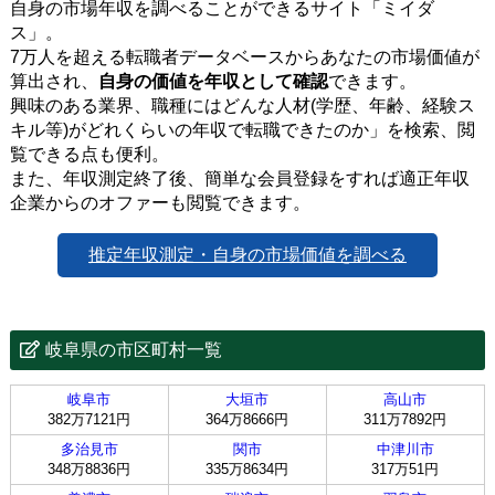
自身の市場年収を調べることができるサイト「ミイダ
ス」。
7万人を超える転職者データベースからあなたの市場価値が
算出され、
自身の価値を年収として確認
できます。
興味のある業界、職種にはどんな人材(学歴、年齢、経験ス
キル等)がどれくらいの年収で転職できたのか」を検索、閲
覧できる点も便利。
また、年収測定終了後、簡単な会員登録をすれば適正年収
企業からのオファーも閲覧できます。
推定年収測定・自身の市場価値を調べる
岐阜県の市区町村一覧
岐阜市
大垣市
高山市
382万7121円
364万8666円
311万7892円
多治見市
関市
中津川市
348万8836円
335万8634円
317万51円