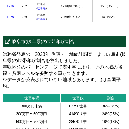
岐阜市
1976
252
2210億1090万円
157万4578円
(
岐阜県
)
岐阜市
1975
229
2050億9618万円
149万828円
(
岐阜県
)
岐阜市(岐阜県)の世帯年収割合
総務省発表の「2023年 住宅・土地統計調査」より岐阜市(岐
阜県)の世帯年収割合を算出しました。
年収区分のパーセンテージで表す事により、その地域の裕
福・貧困レベルを参照する事ができます。
※データが公表されていない地域もあります。()は全国平
均。
世帯年収
世帯数
割合
300万円未満
63750世帯
36%(34%)
300万円〜500万円
41490世帯
24%(25%)
500万円〜700万円
28570世帯
16%(16%)