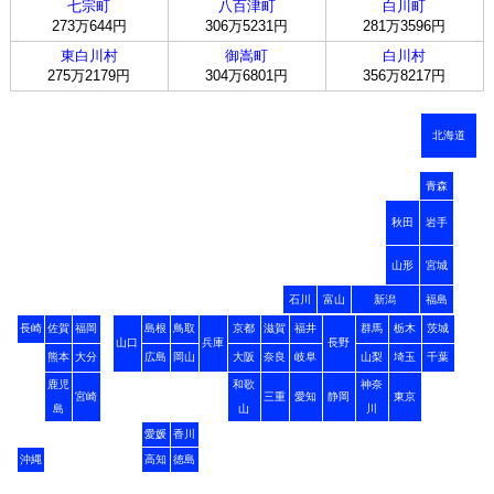
七宗町
八百津町
白川町
273万644円
306万5231円
281万3596円
東白川村
御嵩町
白川村
275万2179円
304万6801円
356万8217円
北海道
青森
秋田
岩手
山形
宮城
石川
富山
新潟
福島
長崎
佐賀
福岡
島根
鳥取
京都
滋賀
福井
群馬
栃木
茨城
山口
兵庫
長野
熊本
大分
広島
岡山
大阪
奈良
岐阜
山梨
埼玉
千葉
鹿児
和歌
神奈
宮崎
三重
愛知
静岡
東京
島
山
川
愛媛
香川
沖縄
高知
徳島