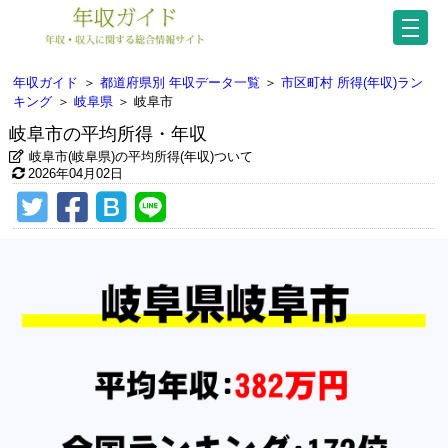
年収ガイド
＞
都道府県別 年収データ一覧
＞
市区町村 所得(年収)ラン
キング
＞
岐阜県
＞
岐阜市
岐阜市の平均所得・年収
岐阜市(岐阜県)の平均所得(年収)ついて
2026年04月02日