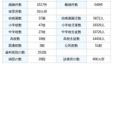
婚姻件数
1517件
離婚件数
549件
保育所数
50カ所
幼稚園数
37園
幼稚園園児数
5672人
小学校数
47校
小学校児童数
19329人
中学校数
27校
中学校生徒数
10726人
高校数
18校
高校生徒数
14434人
図書館数
3館
公民館数
51館
歯科医院の数
251院
病院の数
29院
診療所の数
406カ所