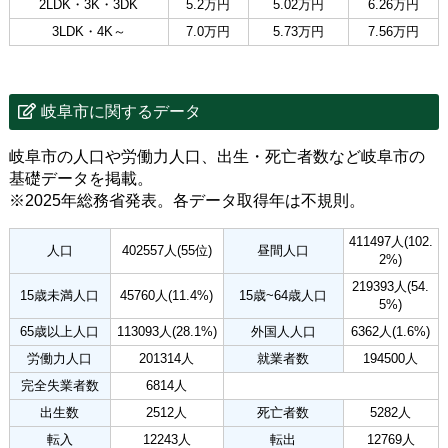
2LDK・3K・3DK
5.2万円
5.02万円
6.26万円
3LDK・4K～
7.0万円
5.73万円
7.56万円
岐阜市に関するデータ
岐阜市の人口や労働力人口、出生・死亡者数など岐阜市の
基礎データを掲載。
※2025年総務省発表。各データ取得年は不規則。
411497人(102.
人口
402557人(55位)
昼間人口
2%)
219393人(54.
15歳未満人口
45760人(11.4%)
15歳~64歳人口
5%)
65歳以上人口
113093人(28.1%)
外国人人口
6362人(1.6%)
労働力人口
201314人
就業者数
194500人
完全失業者数
6814人
出生数
2512人
死亡者数
5282人
転入
12243人
転出
12769人