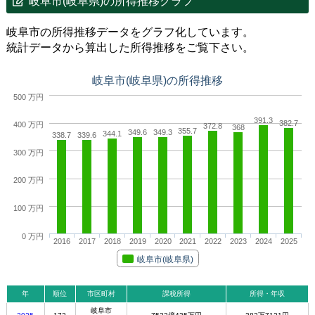
岐阜市(岐阜県)の所得推移グラフ
岐阜市の所得推移データをグラフ化しています。
統計データから算出した所得推移をご覧下さい。
岐阜市(岐阜県)の所得推移
500 万円
391.3
382.7
400 万円
372.8
368
355.7
349.6
349.3
344.1
338.7
339.6
300 万円
200 万円
100 万円
0 万円
2016
2017
2018
2019
2020
2021
2022
2023
2024
2025
岐阜市(岐阜県)
年
順位
市区町村
課税所得
所得・年収
岐阜市