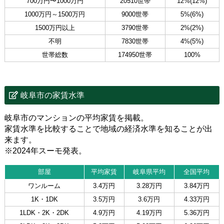
700万円〜1000万円
20510世帯
12%(12%)
1000万円～1500万円
9000世帯
5%(6%)
1500万円以上
3790世帯
2%(2%)
不明
7830世帯
4%(5%)
世帯総数
174950世帯
100%
岐阜市の家賃水準
岐阜市のマンションの平均家賃を掲載。
家賃水準を比較することで地域の経済水準を知ることが出
来ます。
※2024年スーモ発表。
部屋
平均家賃
岐阜県平均
全国平均
ワンルーム
3.4万円
3.28万円
3.84万円
1K・1DK
3.5万円
3.6万円
4.33万円
1LDK・2K・2DK
4.9万円
4.19万円
5.36万円