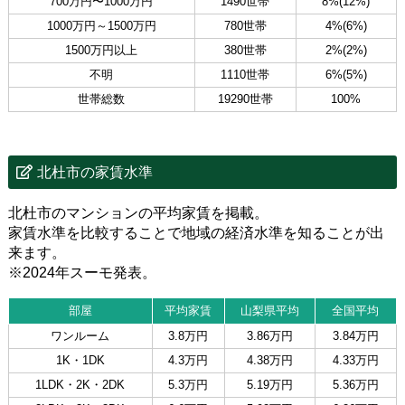
700万円〜1000万円
1490世帯
8%(12%)
1000万円～1500万円
780世帯
4%(6%)
1500万円以上
380世帯
2%(2%)
不明
1110世帯
6%(5%)
世帯総数
19290世帯
100%
北杜市の家賃水準
北杜市のマンションの平均家賃を掲載。
家賃水準を比較することで地域の経済水準を知ることが出
来ます。
※2024年スーモ発表。
部屋
平均家賃
山梨県平均
全国平均
ワンルーム
3.8万円
3.86万円
3.84万円
1K・1DK
4.3万円
4.38万円
4.33万円
1LDK・2K・2DK
5.3万円
5.19万円
5.36万円