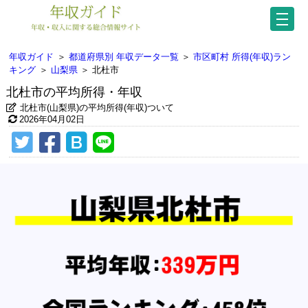
年収ガイド
＞
都道府県別 年収データ一覧
＞
市区町村 所得(年収)ラン
キング
＞
山梨県
＞
北杜市
北杜市の平均所得・年収
北杜市(山梨県)の平均所得(年収)ついて
2026年04月02日