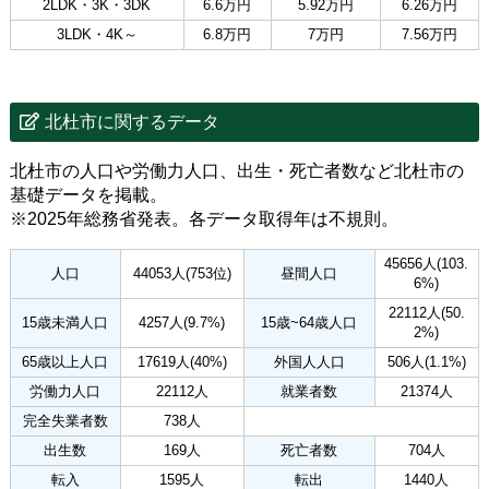
2LDK・3K・3DK
6.6万円
5.92万円
6.26万円
3LDK・4K～
6.8万円
7万円
7.56万円
北杜市に関するデータ
北杜市の人口や労働力人口、出生・死亡者数など北杜市の
基礎データを掲載。
※2025年総務省発表。各データ取得年は不規則。
45656人(103.
人口
44053人(753位)
昼間人口
6%)
22112人(50.
15歳未満人口
4257人(9.7%)
15歳~64歳人口
2%)
65歳以上人口
17619人(40%)
外国人人口
506人(1.1%)
労働力人口
22112人
就業者数
21374人
完全失業者数
738人
出生数
169人
死亡者数
704人
転入
1595人
転出
1440人