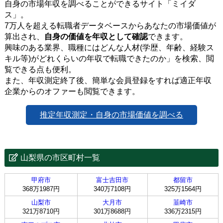
自身の市場年収を調べることができるサイト「ミイダ
ス」。
7万人を超える転職者データベースからあなたの市場価値が
算出され、
自身の価値を年収として確認
できます。
興味のある業界、職種にはどんな人材(学歴、年齢、経験ス
キル等)がどれくらいの年収で転職できたのか」を検索、閲
覧できる点も便利。
また、年収測定終了後、簡単な会員登録をすれば適正年収
企業からのオファーも閲覧できます。
推定年収測定・自身の市場価値を調べる
山梨県の市区町村一覧
甲府市
富士吉田市
都留市
368万1987円
340万7108円
325万1564円
山梨市
大月市
韮崎市
321万8710円
301万8688円
336万2315円