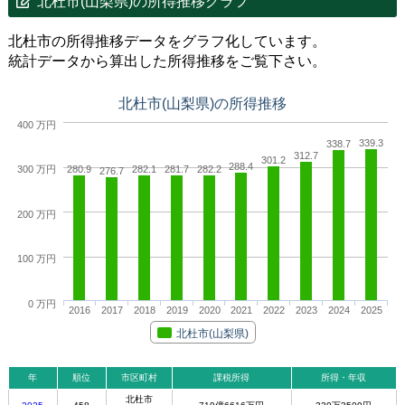
北杜市(山梨県)の所得推移グラフ
北杜市の所得推移データをグラフ化しています。
統計データから算出した所得推移をご覧下さい。
北杜市(山梨県)の所得推移
400 万円
339.3
338.7
312.7
301.2
288.4
280.9
282.1
281.7
282.2
300 万円
276.7
200 万円
100 万円
0 万円
2016
2017
2018
2019
2020
2021
2022
2023
2024
2025
北杜市(山梨県)
年
順位
市区町村
課税所得
所得・年収
北杜市