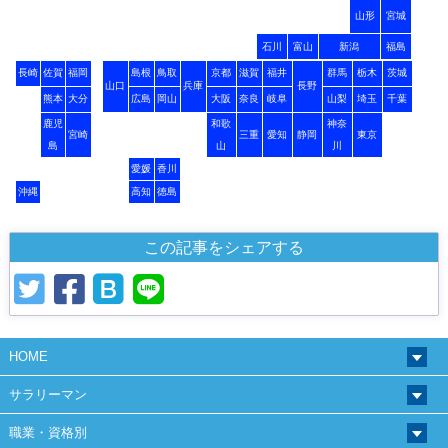
山形
宮城
石川
富山
新潟
福島
長崎
佐賀
福岡
島根
鳥取
京都
滋賀
福井
群馬
栃木
茨城
山口
兵庫
長野
熊本
大分
広島
岡山
大阪
奈良
岐阜
山梨
埼玉
千葉
鹿児
和歌
神奈
宮崎
三重
愛知
静岡
東京
島
山
川
愛媛
香川
沖縄
高知
徳島
この記事をシェアする
HOME
サラリーマン
職業・資格別