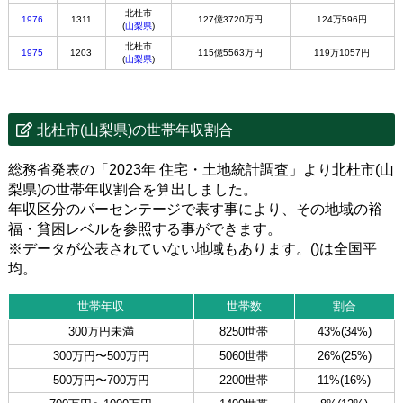
北杜市
1976
1311
127億3720万円
124万596円
(
山梨県
)
北杜市
1975
1203
115億5563万円
119万1057円
(
山梨県
)
北杜市(山梨県)の世帯年収割合
総務省発表の「2023年 住宅・土地統計調査」より北杜市(山
梨県)の世帯年収割合を算出しました。
年収区分のパーセンテージで表す事により、その地域の裕
福・貧困レベルを参照する事ができます。
※データが公表されていない地域もあります。()は全国平
均。
世帯年収
世帯数
割合
300万円未満
8250世帯
43%(34%)
300万円〜500万円
5060世帯
26%(25%)
500万円〜700万円
2200世帯
11%(16%)