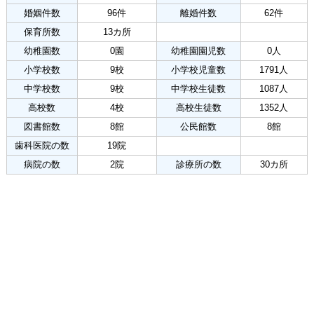
婚姻件数
96件
離婚件数
62件
保育所数
13カ所
幼稚園数
0園
幼稚園園児数
0人
小学校数
9校
小学校児童数
1791人
中学校数
9校
中学校生徒数
1087人
高校数
4校
高校生徒数
1352人
図書館数
8館
公民館数
8館
歯科医院の数
19院
病院の数
2院
診療所の数
30カ所