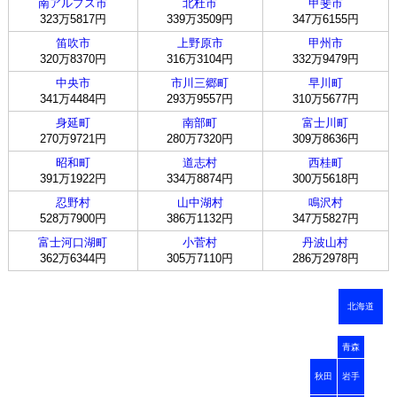
南アルプス市
北杜市
甲斐市
323万5817円
339万3509円
347万6155円
笛吹市
上野原市
甲州市
320万8370円
316万3104円
332万9479円
中央市
市川三郷町
早川町
341万4484円
293万9557円
310万5677円
身延町
南部町
富士川町
270万9721円
280万7320円
309万8636円
昭和町
道志村
西桂町
391万1922円
334万8874円
300万5618円
忍野村
山中湖村
鳴沢村
528万7900円
386万1132円
347万5827円
富士河口湖町
小菅村
丹波山村
362万6344円
305万7110円
286万2978円
北海道
青森
秋田
岩手