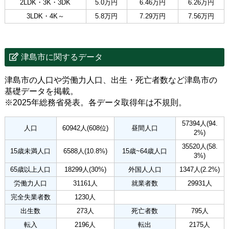
2LDK・3K・3DK
5.0万円
6.46万円
6.26万円
3LDK・4K～
5.8万円
7.29万円
7.56万円
津島市に関するデータ
津島市の人口や労働力人口、出生・死亡者数など津島市の
基礎データを掲載。
※2025年総務省発表。各データ取得年は不規則。
57394人(94.
人口
60942人(608位)
昼間人口
2%)
35520人(58.
15歳未満人口
6588人(10.8%)
15歳~64歳人口
3%)
65歳以上人口
18299人(30%)
外国人人口
1347人(2.2%)
労働力人口
31161人
就業者数
29931人
完全失業者数
1230人
出生数
273人
死亡者数
795人
転入
2196人
転出
2175人