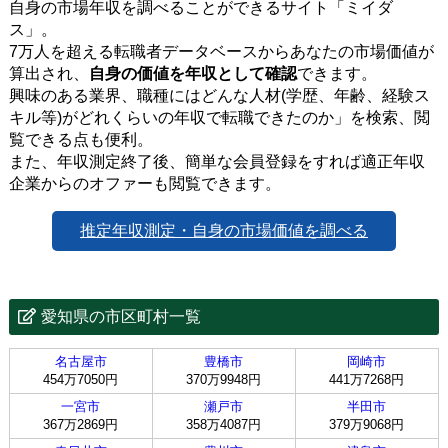
自身の市場年収を調べることができるサイト「ミイダ
ス」。
7万人を超える転職者データベースからあなたの市場価値が
算出され、
自身の価値を年収として確認
できます。
興味のある業界、職種にはどんな人材(学歴、年齢、経験ス
キル等)がどれくらいの年収で転職できたのか」を検索、閲
覧できる点も便利。
また、年収測定終了後、簡単な会員登録をすれば適正年収
企業からのオファーも閲覧できます。
推定年収測定・自身の市場価値を調べる
愛知県の市区町村一覧
名古屋市
豊橋市
岡崎市
454万7050円
370万9948円
441万7268円
一宮市
瀬戸市
半田市
367万2869円
358万4087円
379万9068円