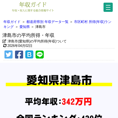
年収ガイド
＞
都道府県別 年収データ一覧
＞
市区町村 所得(年収)ラン
キング
＞
愛知県
＞
津島市
津島市の平均所得・年収
津島市(愛知県)の平均所得(年収)ついて
2026年04月02日