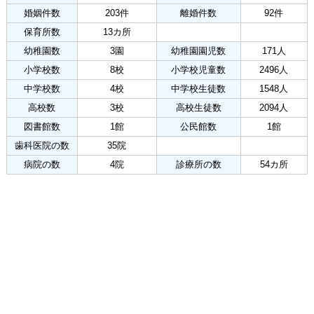
婚姻件数
203件
離婚件数
92件
保育所数
13カ所
幼稚園数
3園
幼稚園園児数
171人
小学校数
8校
小学校児童数
2496人
中学校数
4校
中学校生徒数
1548人
高校数
3校
高校生徒数
2094人
図書館数
1館
公民館数
1館
歯科医院の数
35院
病院の数
4院
診療所の数
54カ所