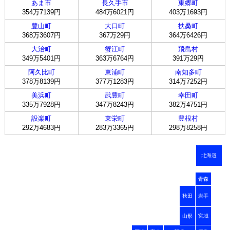
あま市
長久手市
東郷町
354万7139円
484万6021円
403万1693円
豊山町
大口町
扶桑町
368万3607円
367万29円
364万6426円
大治町
蟹江町
飛島村
349万5401円
363万6764円
391万29円
阿久比町
東浦町
南知多町
378万8139円
377万1283円
314万7252円
美浜町
武豊町
幸田町
335万7928円
347万8243円
382万4751円
設楽町
東栄町
豊根村
292万4683円
283万3365円
298万8258円
北海道
青森
秋田
岩手
山形
宮城