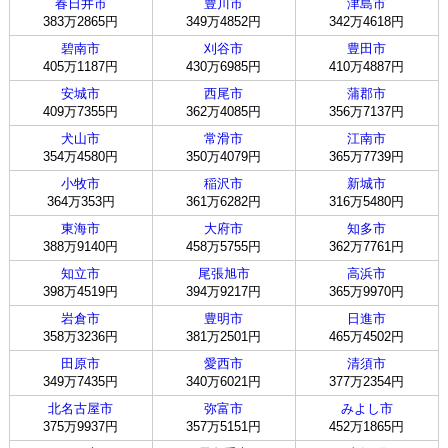
春日井市
豊川市
津島市
383万2865円
349万4852円
342万4618円
碧南市
刈谷市
豊田市
405万1187円
430万6985円
410万4887円
安城市
西尾市
蒲郡市
409万7355円
362万4085円
356万7137円
犬山市
常滑市
江南市
354万4580円
350万4079円
365万7739円
小牧市
稲沢市
新城市
364万353円
361万6282円
316万5480円
東海市
大府市
知多市
388万9140円
458万5755円
362万7761円
知立市
尾張旭市
高浜市
398万4519円
394万9217円
365万9970円
岩倉市
豊明市
日進市
358万3236円
381万2501円
465万4502円
田原市
愛西市
清須市
349万7435円
340万6021円
377万2354円
北名古屋市
弥富市
みよし市
375万9937円
357万5151円
452万1865円