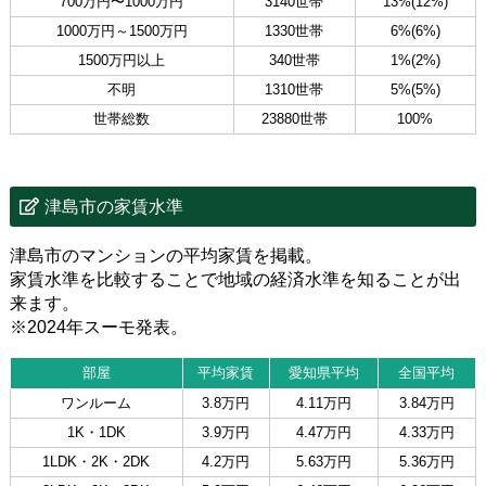
700万円〜1000万円
3140世帯
13%(12%)
1000万円～1500万円
1330世帯
6%(6%)
1500万円以上
340世帯
1%(2%)
不明
1310世帯
5%(5%)
世帯総数
23880世帯
100%
津島市の家賃水準
津島市のマンションの平均家賃を掲載。
家賃水準を比較することで地域の経済水準を知ることが出
来ます。
※2024年スーモ発表。
部屋
平均家賃
愛知県平均
全国平均
ワンルーム
3.8万円
4.11万円
3.84万円
1K・1DK
3.9万円
4.47万円
4.33万円
1LDK・2K・2DK
4.2万円
5.63万円
5.36万円