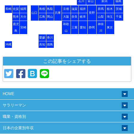
石川
富山
新潟
福島
長崎
佐賀
福岡
島根
鳥取
京都
滋賀
福井
群馬
栃木
茨城
山口
兵庫
長野
熊本
大分
広島
岡山
大阪
奈良
岐阜
山梨
埼玉
千葉
鹿児
和歌
神奈
宮崎
三重
愛知
静岡
東京
島
山
川
愛媛
香川
沖縄
高知
徳島
この記事をシェアする
HOME
サラリーマン
職業・資格別
日本の企業別年収