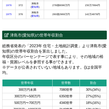
津島市
1976
372
278億8096万円
150万7894円
(
愛知県
)
津島市
1975
376
260億2969万円
142万4879円
(
愛知県
)
津島市(愛知県)の世帯年収割合
総務省発表の「2023年 住宅・土地統計調査」より津島市(愛
知県)の世帯年収割合を算出しました。
年収区分のパーセンテージで表す事により、その地域の裕
福・貧困レベルを参照する事ができます。
※データが公表されていない地域もあります。()は全国平
均。
世帯年収
世帯数
割合
300万円未満
7080世帯
30%(34%)
300万円〜500万円
6350世帯
27%(25%)
500万円〜700万円
4340世帯
18%(16%)