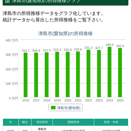
津島市(愛知県)の所得推移グラフ
津島市の所得推移データをグラフ化しています。
統計データから算出した所得推移をご覧下さい。
津島市(愛知県)の所得推移
400 万円
349.5
342.4
331.2
327.7
318.6
315.3
316.9
312.4
310.1
309.4
300 万円
200 万円
100 万円
0 万円
2016
2017
2018
2019
2020
2021
2022
2023
2024
2025
津島市(愛知県)
年
順位
市区町村
課税所得
所得・年収
津島市