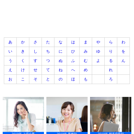
あ
か
さ
た
な
は
ま
や
ら
わ
い
き
し
ち
に
ひ
み
ゆ
り
を
う
く
す
つ
ぬ
ふ
む
よ
る
ん
え
け
せ
て
ね
へ
め
れ
お
こ
そ
と
の
ほ
も
ろ
2019年 上場企業
2019年 業種別
2019年 都道府県別