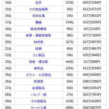
14位
化学
213社
655万2184円
15位
その他金融業
35社
652万4721円
16位
非鉄金属
33社
637万9631円
17位
機械
234社
632万6205円
18位
輸送用機器
95社
631万234円
19位
倉庫・運輸関連業
38社
627万7260円
20位
卸売業
327社
627万5873円
21位
鉄鋼
46社
625万4867円
22位
ゴム製品
19社
620万3846円
23位
情報・通信業
444社
617万899円
24位
食料品
125社
612万3518円
25位
ガラス・土石製品
58社
606万9458円
26位
陸運業
65社
599万2386円
27位
金属製品
93社
590万4351円
28位
パルプ・紙
27社
562万7453円
29位
その他製品
110社
562万4169円
30位
サービス業
449社
556万8875円