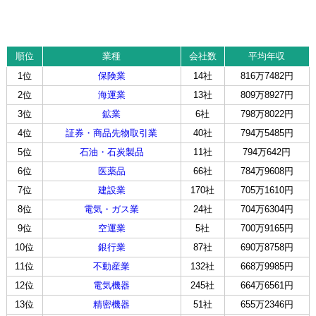
順位
業種
会社数
平均年収
1位
保険業
14社
816万7482円
2位
海運業
13社
809万8927円
3位
鉱業
6社
798万8022円
4位
証券・商品先物取引業
40社
794万5485円
5位
石油・石炭製品
11社
794万642円
6位
医薬品
66社
784万9608円
7位
建設業
170社
705万1610円
8位
電気・ガス業
24社
704万6304円
9位
空運業
5社
700万9165円
10位
銀行業
87社
690万8758円
11位
不動産業
132社
668万9985円
12位
電気機器
245社
664万6561円
13位
精密機器
51社
655万2346円