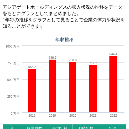
アジアゲートホールディングスの収入状況の推移をデータ
をもとにグラフとしてまとめました。
1年毎の推移をグラフとして見ることで企業の体力や状況を
知ることができます
年収推移
1000 万円
844.4
789.7
750.9
750 万円
711.2
656.2
500 万円
250 万円
0 万円
2018
2019
2020
2021
2022
年
従業員数
平均年齢
勤続年数
年収