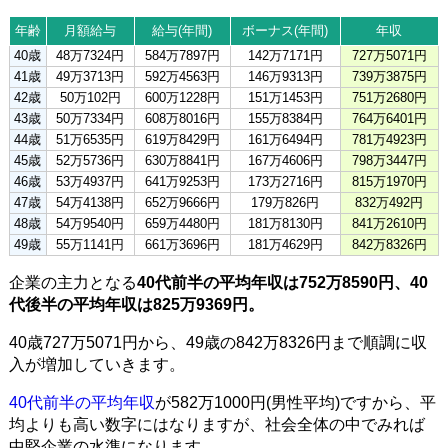
年齢
月額給与
給与(年間)
ボーナス(年間)
年収
40歳
48万7324円
584万7897円
142万7171円
727万5071円
41歳
49万3713円
592万4563円
146万9313円
739万3875円
42歳
50万102円
600万1228円
151万1453円
751万2680円
43歳
50万7334円
608万8016円
155万8384円
764万6401円
44歳
51万6535円
619万8429円
161万6494円
781万4923円
45歳
52万5736円
630万8841円
167万4606円
798万3447円
46歳
53万4937円
641万9253円
173万2716円
815万1970円
47歳
54万4138円
652万9666円
179万826円
832万492円
48歳
54万9540円
659万4480円
181万8130円
841万2610円
49歳
55万1141円
661万3696円
181万4629円
842万8326円
企業の主力となる
40代前半の平均年収は752万8590円、40
代後半の平均年収は825万9369円。
40歳727万5071円から、49歳の842万8326円まで順調に収
入が増加していきます。
40代前半の平均年収
が582万1000円(男性平均)ですから、平
均よりも高い数字にはなりますが、社会全体の中でみれば
中堅企業の水準になります。