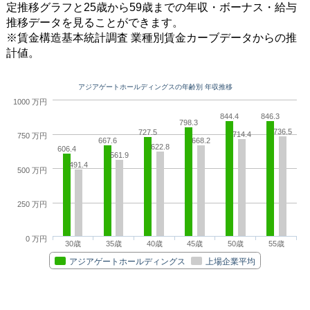
定推移グラフと25歳から59歳までの年収・ボーナス・給与
推移データを見ることができます。
※賃金構造基本統計調査 業種別賃金カーブデータからの推
計値。
アジアゲートホールディングスの年齢別 年収推移
1000 万円
844.4
846.3
798.3
736.5
727.5
714.4
750 万円
667.6
668.2
622.8
606.4
561.9
491.4
500 万円
250 万円
0 万円
30歳
35歳
40歳
45歳
50歳
55歳
アジアゲートホールディングス
上場企業平均