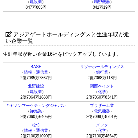
（
建設業
）
（
精密機器
）
847万805円
841万19円
アジアゲートホールディングスと生涯年収が近
い企業一覧
生涯年収が近い企業16社をピックアップしています。
BASE
リソナホールディングス
（
情報・通信業
）
（
銀行業
）
2億7085万7867円
2億7068万118円
北野建設
関西ペイント
（
建設業
）
（
化学
）
2億7064万1888円
2億7060万8341円
キヤノンマーケティングジャパン
ブラザー工業
（
卸売業
）
（
電気機器
）
2億7060万6405円
2億7098万8791円
松竹
メック
（
情報・通信業
）
（
化学
）
2億7100万1090円
2億7100万4854円