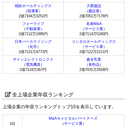
相鉄ホールディングス
大豊建設
（
陸運業
）
（
建設業
）
2億7104万3251円
2億7051万7178円
フォーライフ
名南M&A
（
不動産業
）
（
サービス業
）
2億7112万1995円
2億7114万5260円
日本パーカライジング
コシダカホールディングス
（
化学
）
（
サービス業
）
2億7121万4773円
2億7122万2211円
ザインエレクトロニクス
森永乳業
（
電気機器
）
（
食料品
）
2億7124万367円
2億7031万2558円
全上場企業年収ランキング
上場企業の年収ランキングトップ10を表示しています。
M&Aキャピタルパートナーズ
1位
（
サービス業
）