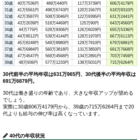
30歳
40万7536円
489万440円
117万3739円
606万4179円
31歳
41万5561円
498万6743円
120万1567円
618万8310円
32歳
42万3587円
508万3046円
122万9395円
631万2441円
33歳
43万2039円
518万4469円
125万90円
643万4560円
34歳
44万775円
528万9306円
126万6029円
655万5336円
35歳
44万9512円
539万4144円
128万1970円
667万6113円
36歳
45万8248円
549万8980円
129万7910円
679万6891円
37歳
46万6984円
560万3818円
131万3850円
691万7668円
38歳
47万4547円
569万4568円
134万2891円
703万7459円
39歳
48万936円
577万1233円
138万5031円
715万6264円
30代前半の平均年収は631万965円、30代後半の平均年収は
691万6879円。
30代は働き盛りの年齢であり、大きな年収アップが望める
でしょう。
実際に30歳606万4179円から、39歳の715万6264円まで20
代よりも給与の伸び率は高くなっています。
40代の年収状況