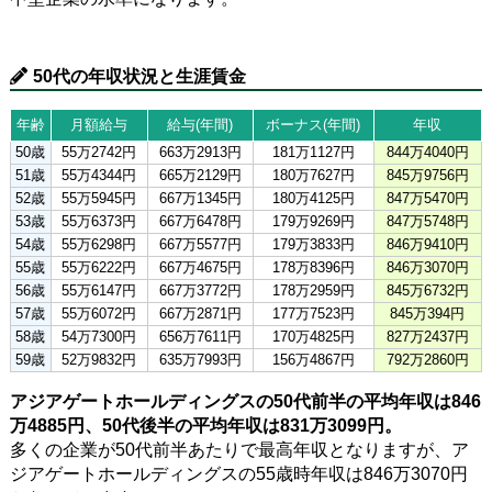
50代の年収状況と生涯賃金
年齢
月額給与
給与(年間)
ボーナス(年間)
年収
50歳
55万2742円
663万2913円
181万1127円
844万4040円
51歳
55万4344円
665万2129円
180万7627円
845万9756円
52歳
55万5945円
667万1345円
180万4125円
847万5470円
53歳
55万6373円
667万6478円
179万9269円
847万5748円
54歳
55万6298円
667万5577円
179万3833円
846万9410円
55歳
55万6222円
667万4675円
178万8396円
846万3070円
56歳
55万6147円
667万3772円
178万2959円
845万6732円
57歳
55万6072円
667万2871円
177万7523円
845万394円
58歳
54万7300円
656万7611円
170万4825円
827万2437円
59歳
52万9832円
635万7993円
156万4867円
792万2860円
アジアゲートホールディングスの50代前半の平均年収は846
万4885円、50代後半の平均年収は831万3099円。
多くの企業が50代前半あたりで最高年収となりますが、ア
ジアゲートホールディングスの55歳時年収は846万3070円