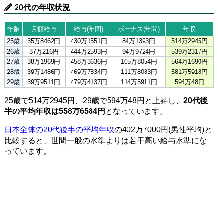
20代の年収状況
年齢
月額給与
給与(年間)
ボーナス(年間)
年収
25歳
35万8462円
430万1551円
84万1393円
514万2945円
26歳
37万216円
444万2593円
94万9724円
539万2317円
27歳
38万1969円
458万3636円
105万8054円
564万1690円
28歳
39万1486円
469万7834円
111万8083円
581万5918円
29歳
39万9511円
479万4137円
114万5911円
594万48円
25歳で514万2945円、29歳で594万48円と上昇し、
20代後
半の平均年収は558万6584円
となっています。
日本全体の20代後半の平均年収
の402万7000円(男性平均)と
比較すると、世間一般の水準よりは若干高い給与水準にな
っています。