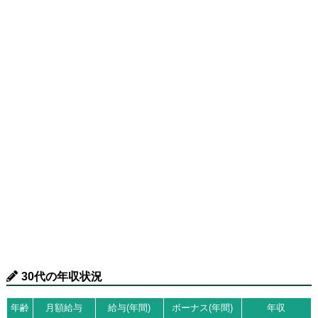
30代の年収状況
年齢
月額給与
給与(年間)
ボーナス(年間)
年収