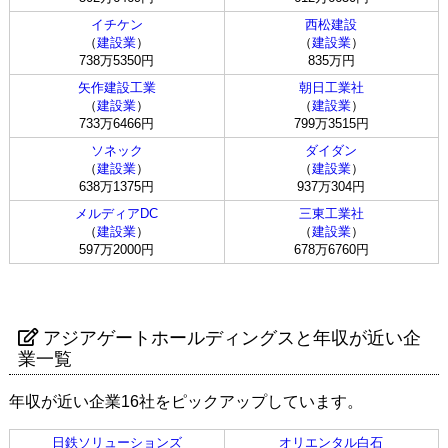
イチケン
西松建設
（
建設業
）
（
建設業
）
738万5350円
835万円
矢作建設工業
朝日工業社
（
建設業
）
（
建設業
）
733万6466円
799万3515円
ソネック
ダイダン
（
建設業
）
（
建設業
）
638万1375円
937万304円
メルディアDC
三東工業社
（
建設業
）
（
建設業
）
597万2000円
678万6760円
アジアゲートホールディングスと年収が近い企
業一覧
年収が近い企業16社をピックアップしています。
日鉄ソリューションズ
オリエンタル白石