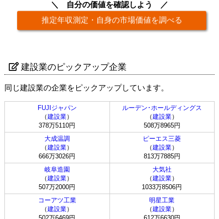
自分の価値を確認しよう
推定年収測定・自身の市場価値を調べる
建設業のピックアップ企業
同じ建設業の企業をピックアップしています。
FUJIジャパン
ルーデン･ホールディングス
（
建設業
）
（
建設業
）
378万5110円
508万8965円
大成温調
ピーエス三菱
（
建設業
）
（
建設業
）
666万3026円
813万7885円
岐阜造園
大気社
（
建設業
）
（
建設業
）
507万2000円
1033万8506円
コーアツ工業
明星工業
（
建設業
）
（
建設業
）
502万6469円
612万6630円