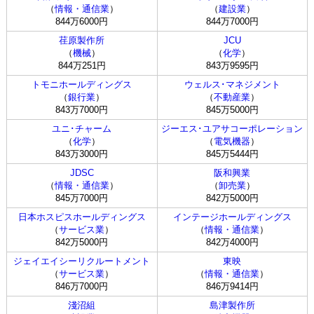
（
情報・通信業
）
（
建設業
）
844万6000円
844万7000円
荏原製作所
JCU
（
機械
）
（
化学
）
844万251円
843万9595円
トモニホールディングス
ウェルス･マネジメント
（
銀行業
）
（
不動産業
）
843万7000円
845万5000円
ユニ･チャーム
ジーエス･ユアサコーポレーション
（
化学
）
（
電気機器
）
843万3000円
845万5444円
JDSC
阪和興業
（
情報・通信業
）
（
卸売業
）
845万7000円
842万5000円
日本ホスピスホールディングス
インテージホールディングス
（
サービス業
）
（
情報・通信業
）
842万5000円
842万4000円
ジェイエイシーリクルートメント
東映
（
サービス業
）
（
情報・通信業
）
846万7000円
846万9414円
淺沼組
島津製作所