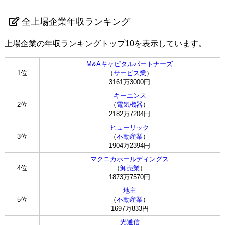
全上場企業年収ランキング
上場企業の年収ランキングトップ10を表示しています。
M&Aキャピタルパートナーズ
1位
（
サービス業
）
3161万3000円
キーエンス
2位
（
電気機器
）
2182万7204円
ヒューリック
3位
（
不動産業
）
1904万2394円
マクニカホールディングス
4位
（
卸売業
）
1873万7570円
地主
5位
（
不動産業
）
1697万833円
光通信