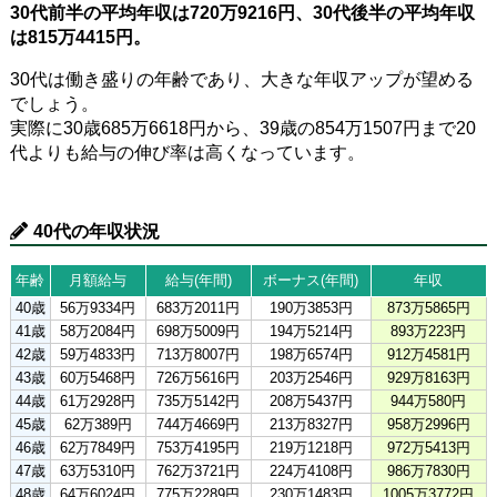
30代前半の平均年収は720万9216円、30代後半の平均年収
は815万4415円。
30代は働き盛りの年齢であり、大きな年収アップが望める
でしょう。
実際に30歳685万6618円から、39歳の854万1507円まで20
代よりも給与の伸び率は高くなっています。
40代の年収状況
年齢
月額給与
給与(年間)
ボーナス(年間)
年収
40歳
56万9334円
683万2011円
190万3853円
873万5865円
41歳
58万2084円
698万5009円
194万5214円
893万223円
42歳
59万4833円
713万8007円
198万6574円
912万4581円
43歳
60万5468円
726万5616円
203万2546円
929万8163円
44歳
61万2928円
735万5142円
208万5437円
944万580円
45歳
62万389円
744万4669円
213万8327円
958万2996円
46歳
62万7849円
753万4195円
219万1218円
972万5413円
47歳
63万5310円
762万3721円
224万4108円
986万7830円
48歳
64万6024円
775万2289円
230万1483円
1005万3772円