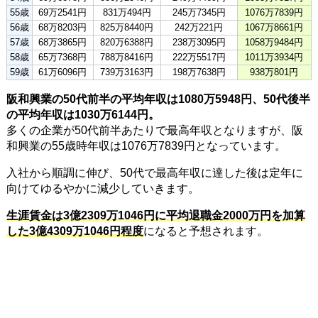
55歳
69万2541円
831万494円
245万7345円
1076万7839円
56歳
68万8203円
825万8440円
242万221円
1067万8661円
57歳
68万3865円
820万6388円
238万3095円
1058万9484円
58歳
65万7368円
788万8416円
222万5517円
1011万3934円
59歳
61万6096円
739万3163円
198万7638円
938万801円
阪和興業の50代前半の平均年収は1080万5948円、50代後半
の平均年収は1030万6144円。
多くの企業が50代前半あたりで最高年収となりますが、阪
和興業の55歳時年収は1076万7839円となっています。
入社から順調に伸び、50代で最高年収に達した後は定年に
向けてゆるやかに減少していきます。
生涯賃金は3億2309万1046円に平均退職金2000万円を加算
した3億4309万1046円程度
になると予想されます。