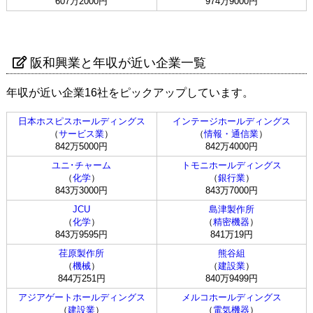
607万2000円
974万9000円
阪和興業と年収が近い企業一覧
年収が近い企業16社をピックアップしています。
日本ホスピスホールディングス
インテージホールディングス
（
サービス業
）
（
情報・通信業
）
842万5000円
842万4000円
ユニ･チャーム
トモニホールディングス
（
化学
）
（
銀行業
）
843万3000円
843万7000円
JCU
島津製作所
（
化学
）
（
精密機器
）
843万9595円
841万19円
荏原製作所
熊谷組
（
機械
）
（
建設業
）
844万251円
840万9499円
アジアゲートホールディングス
メルコホールディングス
（
建設業
）
（
電気機器
）