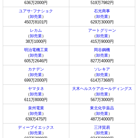
636万2000円
519万7982円
ユアサ･フナショク
石光商事
（
卸売業
）
（
卸売業
）
450万8101円
629万3000円
レカム
アートグリーン
（
卸売業
）
（
卸売業
）
38万1000円
415万9000円
明治電機工業
岡谷鋼機
（
卸売業
）
（
卸売業
）
605万2646円
827万4000円
カナデン
ソレキア
（
卸売業
）
（
卸売業
）
699万2000円
614万7368円
ヤマタネ
大木ヘルスケアホールディングス
（
卸売業
）
（
卸売業
）
611万8000円
567万3000円
泉州電業
東北化学薬品
（
卸売業
）
（
卸売業
）
639万475円
487万4000円
ディーブイエックス
三洋貿易
（
卸売業
）
（
卸売業
）