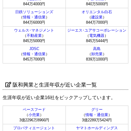
844万4000円
840万5000円
日鉄ソリューションズ
オリエンタル白石
（
情報・通信業
）
（
建設業
）
844万6000円
844万7000円
ウェルス･マネジメント
ジーエス･ユアサコーポレーション
（
不動産業
）
（
電気機器
）
845万5000円
845万5444円
JDSC
高島
（
情報・通信業
）
（
卸売業
）
845万7000円
839万1000円
阪和興業と生涯年収が近い企業一覧
生涯年収が近い企業16社をピックアップしています。
ベースフード
グリー
（
小売業
）
（
情報・通信業
）
3億2296万8966円
3億2289万5424円
プロパティエージェント
ヤマトホールディングス