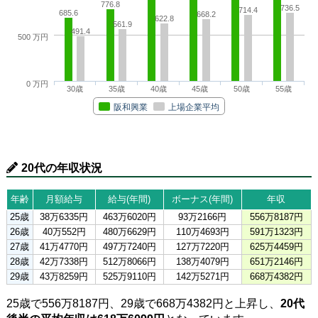
776.8
736.5
714.4
685.6
668.2
622.8
561.9
491.4
500 万円
0 万円
30歳
35歳
40歳
45歳
50歳
55歳
阪和興業
上場企業平均
20代の年収状況
年齢
月額給与
給与(年間)
ボーナス(年間)
年収
25歳
38万6335円
463万6020円
93万2166円
556万8187円
26歳
40万552円
480万6629円
110万4693円
591万1323円
27歳
41万4770円
497万7240円
127万7220円
625万4459円
28歳
42万7338円
512万8066円
138万4079円
651万2146円
29歳
43万8259円
525万9110円
142万5271円
668万4382円
25歳で556万8187円、29歳で668万4382円と上昇し、
20代