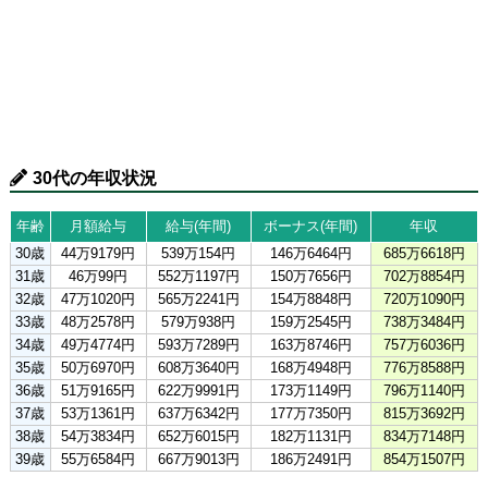
30代の年収状況
年齢
月額給与
給与(年間)
ボーナス(年間)
年収
30歳
44万9179円
539万154円
146万6464円
685万6618円
31歳
46万99円
552万1197円
150万7656円
702万8854円
32歳
47万1020円
565万2241円
154万8848円
720万1090円
33歳
48万2578円
579万938円
159万2545円
738万3484円
34歳
49万4774円
593万7289円
163万8746円
757万6036円
35歳
50万6970円
608万3640円
168万4948円
776万8588円
36歳
51万9165円
622万9991円
173万1149円
796万1140円
37歳
53万1361円
637万6342円
177万7350円
815万3692円
38歳
54万3834円
652万6015円
182万1131円
834万7148円
39歳
55万6584円
667万9013円
186万2491円
854万1507円