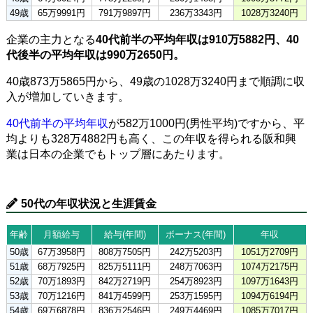
49歳
65万9991円
791万9897円
236万3343円
1028万3240円
企業の主力となる
40代前半の平均年収は910万5882円、40
代後半の平均年収は990万2650円。
40歳873万5865円から、49歳の1028万3240円まで順調に収
入が増加していきます。
40代前半の平均年収
が582万1000円(男性平均)ですから、平
均よりも328万4882円も高く、この年収を得られる阪和興
業は日本の企業でもトップ層にあたります。
50代の年収状況と生涯賃金
年齢
月額給与
給与(年間)
ボーナス(年間)
年収
50歳
67万3958円
808万7505円
242万5203円
1051万2709円
51歳
68万7925円
825万5111円
248万7063円
1074万2175円
52歳
70万1893円
842万2719円
254万8923円
1097万1643円
53歳
70万1216円
841万4599円
253万1595円
1094万6194円
54歳
69万6878円
836万2546円
249万4469円
1085万7017円