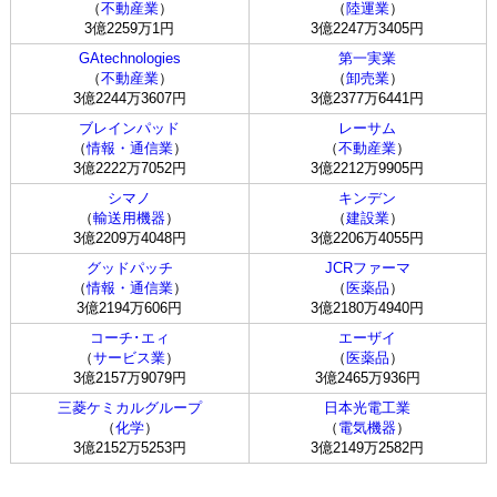
（
不動産業
）
（
陸運業
）
3億2259万1円
3億2247万3405円
GAtechnologies
第一実業
（
不動産業
）
（
卸売業
）
3億2244万3607円
3億2377万6441円
ブレインパッド
レーサム
（
情報・通信業
）
（
不動産業
）
3億2222万7052円
3億2212万9905円
シマノ
キンデン
（
輸送用機器
）
（
建設業
）
3億2209万4048円
3億2206万4055円
グッドパッチ
JCRファーマ
（
情報・通信業
）
（
医薬品
）
3億2194万606円
3億2180万4940円
コーチ･エィ
エーザイ
（
サービス業
）
（
医薬品
）
3億2157万9079円
3億2465万936円
三菱ケミカルグループ
日本光電工業
（
化学
）
（
電気機器
）
3億2152万5253円
3億2149万2582円