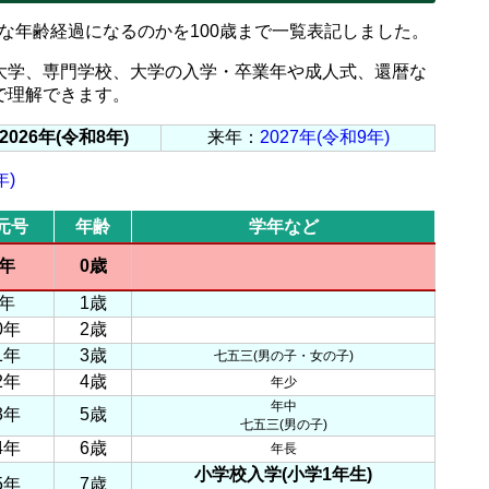
ような年齢経過になるのかを100歳まで一覧表記しました。
大学、専門学校、大学の入学・卒業年や成人式、還暦な
で理解できます。
2026年(令和8年)
来年：
2027年(令和9年)
年)
元号
年齢
学年など
年
0歳
年
1歳
0年
2歳
1年
3歳
七五三(男の子・女の子)
2年
4歳
年少
年中
3年
5歳
七五三(男の子)
4年
6歳
年長
小学校入学(小学1年生)
5年
7歳