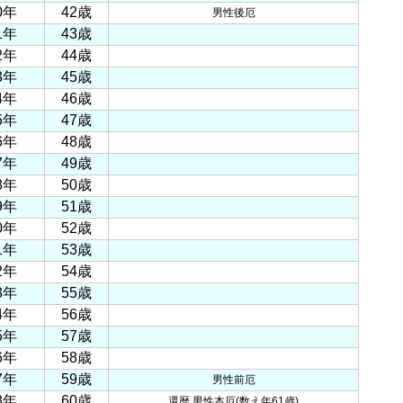
0年
42歳
男性後厄
1年
43歳
2年
44歳
3年
45歳
4年
46歳
5年
47歳
6年
48歳
7年
49歳
8年
50歳
9年
51歳
0年
52歳
1年
53歳
2年
54歳
3年
55歳
4年
56歳
5年
57歳
6年
58歳
7年
59歳
男性前厄
8年
60歳
還暦 男性本厄(数え年61歳)