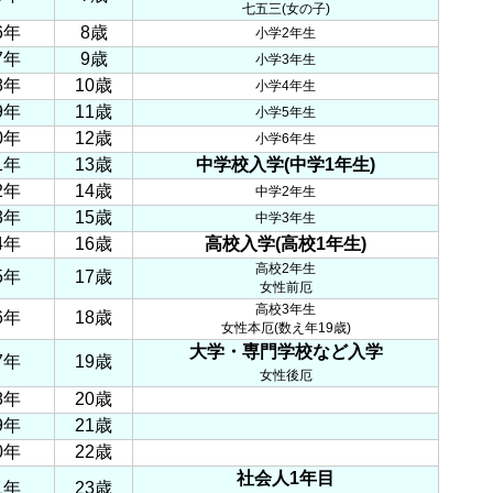
七五三(女の子)
6年
8歳
小学2年生
7年
9歳
小学3年生
8年
10歳
小学4年生
9年
11歳
小学5年生
0年
12歳
小学6年生
1年
13歳
中学校入学(中学1年生)
2年
14歳
中学2年生
3年
15歳
中学3年生
4年
16歳
高校入学(高校1年生)
高校2年生
5年
17歳
女性前厄
高校3年生
6年
18歳
女性本厄(数え年19歳)
大学・専門学校など入学
7年
19歳
女性後厄
8年
20歳
9年
21歳
0年
22歳
社会人1年目
1年
23歳