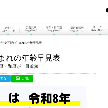
26年(令和8年)生まれの年齢早見表
)生まれの年齢早見表
の西暦・和暦が一目瞭然
はてな
LINE