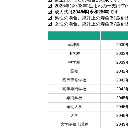
2026年(令和8年)生まれの干支は
午(
成人式は
2046年(令和28年)
です。
男性の場合、統計上の寿命(81歳)は
女性の場合、統計上の寿命(87歳)は
幼稚園
2030
小学校
2033
中学校
2039
高校
2042
高等専修学校
2042
高等専門学校
2042
専門学校
2045
短期大学
2045
大学
2045
大学院修士課程
2049