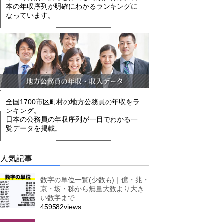
本の年収序列が明確にわかるランキングに
なっています。
全国1700市区町村の地方公務員の年収をラ
ンキング。
日本の公務員の年収序列が一目でわかる一
覧データを掲載。
人気記事
数字の単位一覧(少数も)｜億・兆・
京・垓・秭から無量大数より大き
い数字まで
459582views