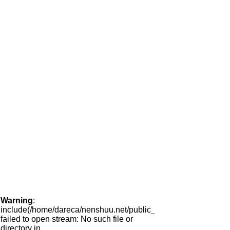
Warning
:
include(/home/dareca/nenshuu.net/public_html/tool/hayami/side
failed to open stream: No such file or
directory in