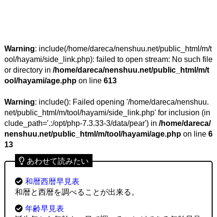
Warning
: include(/home/dareca/nenshuu.net/public_html/m/t
ool/hayami/side_link.php): failed to open stream: No such file
or directory in
/home/dareca/nenshuu.net/public_html/m/t
ool/hayami/age.php
on line
613
Warning
: include(): Failed opening '/home/dareca/nenshuu.
net/public_html/m/tool/hayami/side_link.php' for inclusion (in
clude_path='.:/opt/php-7.3.33-3/data/pear') in
/home/dareca/
nenshuu.net/public_html/m/tool/hayami/age.php
on line
6
13
あわせて読みたい
和暦西暦早見表
和暦と西暦を調べることが出来る。
年齢早見表