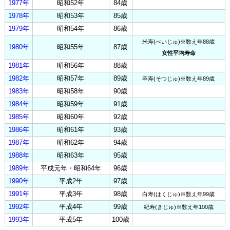
1977年
昭和52年
84歳
1978年
昭和53年
85歳
1979年
昭和54年
86歳
米寿(べいじゅ)※数え年88歳
1980年
昭和55年
87歳
女性平均寿命
1981年
昭和56年
88歳
1982年
昭和57年
89歳
卒寿(そつじゅ)※数え年89歳
1983年
昭和58年
90歳
1984年
昭和59年
91歳
1985年
昭和60年
92歳
1986年
昭和61年
93歳
1987年
昭和62年
94歳
1988年
昭和63年
95歳
1989年
平成元年・昭和64年
96歳
1990年
平成2年
97歳
1991年
平成3年
98歳
白寿(はくじゅ)※数え年99歳
1992年
平成4年
99歳
紀寿(きじゅ)※数え年100歳
1993年
平成5年
100歳