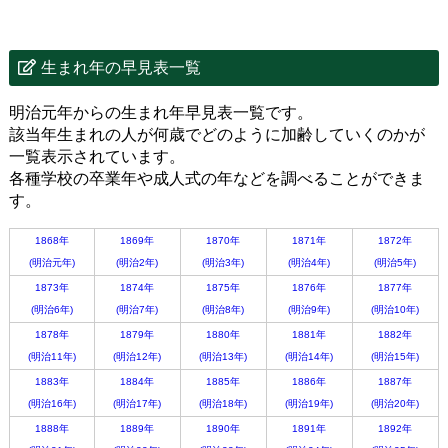
生まれ年の早見表一覧
明治元年からの生まれ年早見表一覧です。
該当年生まれの人が何歳でどのように加齢していくのかが
一覧表示されています。
各種学校の卒業年や成人式の年などを調べることができま
す。
1868年
1869年
1870年
1871年
1872年
(明治元年)
(明治2年)
(明治3年)
(明治4年)
(明治5年)
1873年
1874年
1875年
1876年
1877年
(明治6年)
(明治7年)
(明治8年)
(明治9年)
(明治10年)
1878年
1879年
1880年
1881年
1882年
(明治11年)
(明治12年)
(明治13年)
(明治14年)
(明治15年)
1883年
1884年
1885年
1886年
1887年
(明治16年)
(明治17年)
(明治18年)
(明治19年)
(明治20年)
1888年
1889年
1890年
1891年
1892年