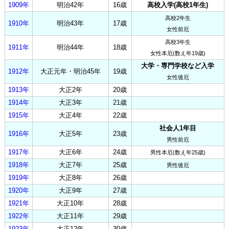
1909年
明治42年
16歳
高校入学(高校1年生)
高校2年生
1910年
明治43年
17歳
女性前厄
高校3年生
1911年
明治44年
18歳
女性本厄(数え年19歳)
大学・専門学校など入学
1912年
大正元年・明治45年
19歳
女性後厄
1913年
大正2年
20歳
1914年
大正3年
21歳
1915年
大正4年
22歳
社会人1年目
1916年
大正5年
23歳
男性前厄
1917年
大正6年
24歳
男性本厄(数え年25歳)
1918年
大正7年
25歳
男性後厄
1919年
大正8年
26歳
1920年
大正9年
27歳
1921年
大正10年
28歳
1922年
大正11年
29歳
1923年
大正12年
30歳