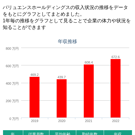
バリュエンスホールディングスの収入状況の推移をデータ
をもとにグラフとしてまとめました。
1年毎の推移をグラフとして見ることで企業の体力や状況を
知ることができます
年収推移
800 万円
672.6
608.4
600 万円
469.2
439.7
400 万円
200 万円
0 万円
2019
2020
2021
2022
年
従業員数
平均年齢
勤続年数
年収