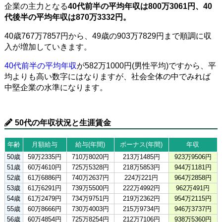
企業の主力となる
40代前半の平均年収は800万3061円、40
代後半の平均年収は870万3332円。
40歳767万7857円から、49歳の903万7829円まで順調に収
入が増加していきます。
40代前半の平均年収
が582万1000円(男性平均)ですから、平
均よりも高い数字にはなりますが、社会全体の中でみれば
中堅企業の水準になります。
50代の年収状況と生涯賃金
年齢
月額給与
給与(年間)
ボーナス(年間)
年収
50歳
59万2335円
710万8020円
213万1485円
923万9506円
51歳
60万4610円
725万5328円
218万5853円
944万1181円
52歳
61万6886円
740万2637円
224万221円
964万2858円
53歳
61万6291円
739万5500円
222万4992円
962万491円
54歳
61万2479円
734万9751円
219万2362円
954万2115円
55歳
60万8666円
730万4003円
215万9734円
946万3737円
56歳
60万4854円
725万8254円
212万7106円
938万5360円