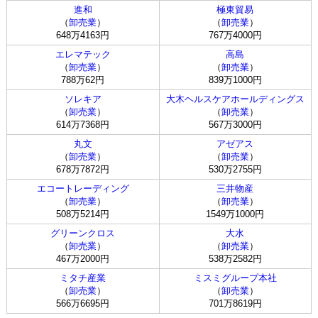
進和
極東貿易
（
卸売業
）
（
卸売業
）
648万4163円
767万4000円
エレマテック
高島
（
卸売業
）
（
卸売業
）
788万62円
839万1000円
ソレキア
大木ヘルスケアホールディングス
（
卸売業
）
（
卸売業
）
614万7368円
567万3000円
丸文
アゼアス
（
卸売業
）
（
卸売業
）
678万7872円
530万2755円
エコートレーディング
三井物産
（
卸売業
）
（
卸売業
）
508万5214円
1549万1000円
グリーンクロス
大水
（
卸売業
）
（
卸売業
）
467万2000円
538万2582円
ミタチ産業
ミスミグループ本社
（
卸売業
）
（
卸売業
）
566万6695円
701万8619円