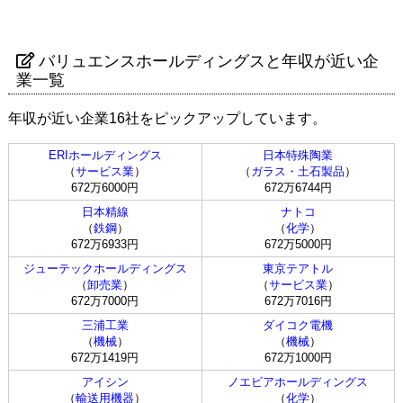
バリュエンスホールディングスと年収が近い企
業一覧
年収が近い企業16社をピックアップしています。
ERIホールディングス
日本特殊陶業
（
サービス業
）
（
ガラス・土石製品
）
672万6000円
672万6744円
日本精線
ナトコ
（
鉄鋼
）
（
化学
）
672万6933円
672万5000円
ジューテックホールディングス
東京テアトル
（
卸売業
）
（
サービス業
）
672万7000円
672万7016円
三浦工業
ダイコク電機
（
機械
）
（
機械
）
672万1419円
672万1000円
アイシン
ノエビアホールディングス
（
輸送用機器
）
（
化学
）