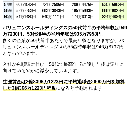
57歳
60万1042円
721万2506円
209万4476円
930万6982円
58歳
57万7753円
693万3043円
195万5983円
888万9027円
59歳
54万1480円
649万7771円
174万6913円
824万4684円
バリュエンスホールディングスの50代前半の平均年収は949
万7230円、50代後半の平均年収は905万7958円。
多くの企業が50代前半あたりで最高年収となりますが、バ
リュエンスホールディングスの55歳時年収は946万3737円
となっています。
入社から順調に伸び、50代で最高年収に達した後は定年に
向けてゆるやかに減少していきます。
生涯賃金は2億8396万1223円に平均退職金2000万円を加算
した3億396万1223円程度
になると予想されます。