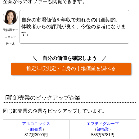
企業からのオファーも閲覧できます。
自身の市場価値を年収で知れるのは画期的。
体験者からの評判が良く、今後の参考になりま
元転職エー
す。
ジェント
佐々木
自分の価値を確認しよう
推定年収測定・自身の市場価値を調べる
卸売業のピックアップ企業
同じ卸売業の企業をピックアップしています。
アルコニックス
エフティグループ
（
卸売業
）
（
卸売業
）
817万3000円
586万5781円