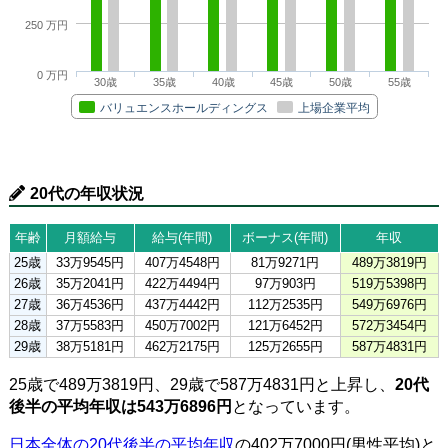
250 万円
0 万円
30歳
35歳
40歳
45歳
50歳
55歳
バリュエンスホールディングス
上場企業平均
20代の年収状況
年齢
月額給与
給与(年間)
ボーナス(年間)
年収
25歳
33万9545円
407万4548円
81万9271円
489万3819円
26歳
35万2041円
422万4494円
97万903円
519万5398円
27歳
36万4536円
437万4442円
112万2535円
549万6976円
28歳
37万5583円
450万7002円
121万6452円
572万3454円
29歳
38万5181円
462万2175円
125万2655円
587万4831円
25歳で489万3819円、29歳で587万4831円と上昇し、
20代
後半の平均年収は543万6896円
となっています。
日本全体の20代後半の平均年収
の402万7000円(男性平均)と