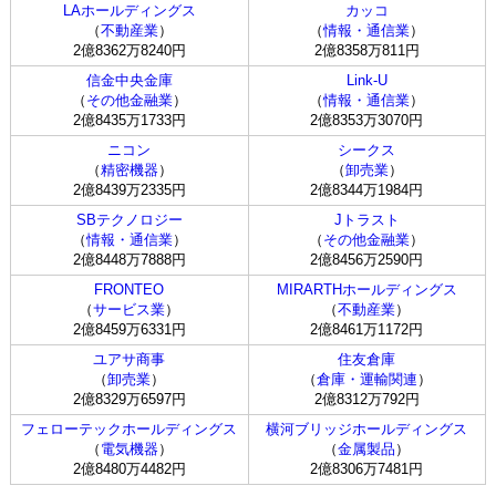
LAホールディングス
カッコ
（
不動産業
）
（
情報・通信業
）
2億8362万8240円
2億8358万811円
信金中央金庫
Link-U
（
その他金融業
）
（
情報・通信業
）
2億8435万1733円
2億8353万3070円
ニコン
シークス
（
精密機器
）
（
卸売業
）
2億8439万2335円
2億8344万1984円
SBテクノロジー
Jトラスト
（
情報・通信業
）
（
その他金融業
）
2億8448万7888円
2億8456万2590円
FRONTEO
MIRARTHホールディングス
（
サービス業
）
（
不動産業
）
2億8459万6331円
2億8461万1172円
ユアサ商事
住友倉庫
（
卸売業
）
（
倉庫・運輸関連
）
2億8329万6597円
2億8312万792円
フェローテックホールディングス
横河ブリッジホールディングス
（
電気機器
）
（
金属製品
）
2億8480万4482円
2億8306万7481円