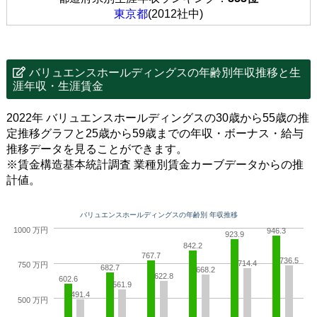
東京都
(2012社中)
バリュエンスホールディングスの年齢別年収推移と生
涯年収・生涯賃金
2022年 バリュエンスホールディングスの30歳から55歳の推
定推移グラフと25歳から59歳までの年収・ボーナス・給与
推移データを見ることができます。
※賃金構造基本統計調査 業種別賃金カーブデータからの推
計値。
バリュエンスホールディングスの年齢別 年収推移
1000 万円
946.3
923.9
842.2
767.7
736.5
714.4
750 万円
682.7
668.2
622.8
602.6
561.9
491.4
500 万円