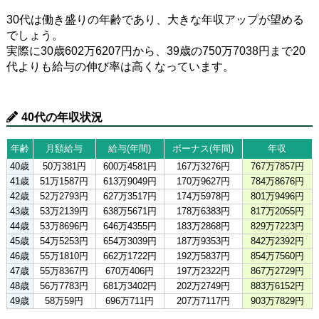
30代は働き盛りの年齢であり、大きな年収アップが望める
でしょう。
実際に30歳602万6207円から、39歳の750万7038円まで20
代よりも給与の伸び率は高くなっています。
40代の年収状況
年齢
月額給与
給与(年間)
ボーナス(年間)
年収
40歳
50万381円
600万4581円
167万3276円
767万7857円
41歳
51万1587円
613万9049円
170万9627円
784万8676円
42歳
52万2793円
627万3517円
174万5978円
801万9496円
43歳
53万2139円
638万5671円
178万6383円
817万2055円
44歳
53万8696円
646万4355円
183万2868円
829万7223円
45歳
54万5253円
654万3039円
187万9353円
842万2392円
46歳
55万1810円
662万1722円
192万5837円
854万7560円
47歳
55万8367円
670万406円
197万2322円
867万2729円
48歳
56万7783円
681万3402円
202万2749円
883万6152円
49歳
58万59円
696万711円
207万7117円
903万7829円