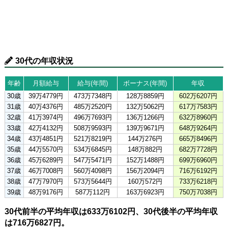
30代の年収状況
年齢
月額給与
給与(年間)
ボーナス(年間)
年収
30歳
39万4779円
473万7348円
128万8859円
602万6207円
31歳
40万4376円
485万2520円
132万5062円
617万7583円
32歳
41万3974円
496万7693円
136万1266円
632万8960円
33歳
42万4132円
508万9593円
139万9671円
648万9264円
34歳
43万4851円
521万8219円
144万276円
665万8496円
35歳
44万5570円
534万6845円
148万882円
682万7728円
36歳
45万6289円
547万5471円
152万1488円
699万6960円
37歳
46万7008円
560万4098円
156万2094円
716万6192円
38歳
47万7970円
573万5644円
160万572円
733万6218円
39歳
48万9176円
587万112円
163万6923円
750万7038円
30代前半の平均年収は633万6102円、30代後半の平均年収
は716万6827円。