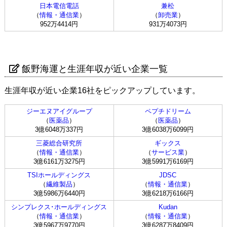
日本電信電話
兼松
（
情報・通信業
）
（
卸売業
）
952万4414円
931万4073円
飯野海運と生涯年収が近い企業一覧
生涯年収が近い企業16社をピックアップしています。
ジーエヌアイグループ
ペプチドリーム
（
医薬品
）
（
医薬品
）
3億6048万337円
3億6038万6099円
三菱総合研究所
ギックス
（
情報・通信業
）
（
サービス業
）
3億6161万3275円
3億5991万6169円
TSIホールディングス
JDSC
（
繊維製品
）
（
情報・通信業
）
3億5986万6440円
3億6218万6166円
シンプレクス･ホールディングス
Kudan
（
情報・通信業
）
（
情報・通信業
）
3億5967万9770円
3億6287万8409円