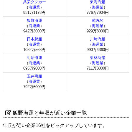
共栄タンカー
東海汽船
（
海運業
）
（
海運業
）
981万1178円
776万7904円
飯野海運
乾汽船
（
海運業
）
（
海運業
）
942万3000円
929万8000円
日本郵船
川崎汽船
（
海運業
）
（
海運業
）
1082万568円
990万4360円
明治海運
栗林商船
（
海運業
）
（
海運業
）
695万9000円
711万3000円
玉井商船
（
海運業
）
792万6000円
飯野海運と年収が近い企業一覧
年収が近い企業16社をピックアップしています。