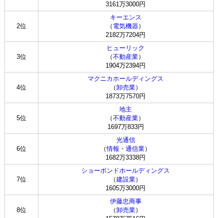
3161万3000円
キーエンス
2位
（
電気機器
）
2182万7204円
ヒューリック
3位
（
不動産業
）
1904万2394円
マクニカホールディングス
4位
（
卸売業
）
1873万7570円
地主
5位
（
不動産業
）
1697万833円
光通信
6位
（
情報・通信業
）
1682万3338円
ショーボンドホールディングス
7位
（
建設業
）
1605万3000円
伊藤忠商事
8位
（
卸売業
）