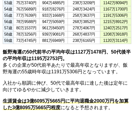
53歳
75万3740円
904万4885円
238万3209円
1142万8094円
54歳
76万5689円
918万8276円
248万3424円
1167万1700円
55歳
77万7639円
933万1668円
258万3637円
1191万5306円
56歳
78万9588円
947万5059円
268万3852円
1215万8912円
57歳
80万1537円
961万8450円
278万4067円
1240万2517円
58歳
78万3256円
939万9081円
268万4837円
1208万3918円
59歳
73万4745円
881万6949円
238万6165円
1120万3114円
飯野海運の50代前半の平均年収は1127万1478円、50代後半
の平均年収は1195万2753円。
多くの企業が50代前半あたりで最高年収となりますが、飯
野海運の55歳時年収は1191万5306円となっています。
入社から順調に伸び、50代で最高年収に達した後は定年に
向けてゆるやかに減少していきます。
生涯賃金は3億6095万5665円に平均退職金2000万円を加算
した3億8095万5665円程度
になると予想されます。