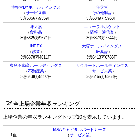
博報堂DYホールディングス
任天堂
（
サービス業
）
（
その他製品
）
3億5866万9559円
3億6349万5963円
味ノ素
ニューラルポケット
（
食料品
）
（
情報・通信業
）
3億5825万9671円
3億6373万7744円
INPEX
大塚ホールディングス
（
鉱業
）
（
医薬品
）
3億6378万4611円
3億6413万6783円
東急不動産ホールディングス
リクルートホールディングス
（
不動産業
）
（
サービス業
）
3億6439万5992円
3億6465万6363円
全上場企業年収ランキング
上場企業の年収ランキングトップ10を表示しています。
M&Aキャピタルパートナーズ
1位
（
サービス業
）