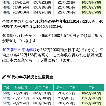
47歳
69万4351円
833万2212円
225万6261円
1058万8473円
48歳
69万8424円
838万1095円
228万4627円
1066万5723円
49歳
70万9366円
851万2403円
229万3367円
1080万5770円
企業の主力となる
40代前半の平均年収は1014万1156円、40
代後半の平均年収は1060万5221円。
40歳983万10円から、49歳の1080万5770円まで順調に収入
が増加していきます。
40代前半の平均年収
が582万1000円(男性平均)ですから、平
均よりも432万156円も高く、この年収を得られる飯野海運
は日本の企業でもトップ層にあたります。
50代の年収状況と生涯賃金
年齢
月額給与
給与(年間)
ボーナス(年間)
年収
50歳
72万309円
864万3711円
230万2105円
1094万5817円
51歳
73万1251円
877万5019円
231万845円
1108万5865円
52歳
74万2194円
890万6328円
231万9584円
1122万5912円