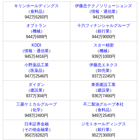
キリンホールディングス
伊藤忠テクノソリューションズ
（
食料品
）
（
情報・通信業
）
942万6260円
941万649円
オプトラン
十六フィナンシャルグループ
（
機械
）
（
銀行業
）
944万689円
944万9000円
KDDI
スター精密
（
情報・通信業
）
（
機械
）
945万4416円
939万1000円
小野薬品工業
伊藤忠エネクス
（
医薬品
）
（
卸売業
）
947万2546円
937万2245円
ダイダン
東亜建設工業
（
建設業
）
（
建設業
）
937万304円
936万7466円
三菱ケミカルグループ
不二製油グループ本社
（
化学
）
（
食料品
）
949万2493円
949万2540円
日本証券金融
ジモトホールディングス
（
その他金融業
）
（
銀行業
）
950万8282円
952万3000円