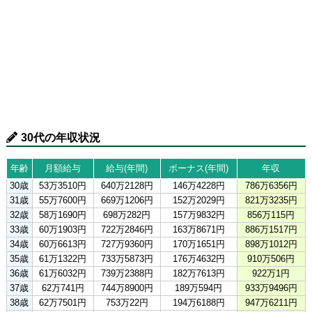
30代の年収状況
年齢
月額給与
給与(年間)
ボーナス(年間)
年収
30歳
53万3510円
640万2128円
146万4228円
786万6356円
31歳
55万7600円
669万1206円
152万2029円
821万3235円
32歳
58万1690円
698万282円
157万9832円
856万115円
33歳
60万1903円
722万2846円
163万8671円
886万1517円
34歳
60万6613円
727万9360円
170万1651円
898万1012円
35歳
61万1322円
733万5873円
176万4632円
910万506円
36歳
61万6032円
739万2388円
182万7613円
922万1円
37歳
62万741円
744万8900円
189万594円
933万9496円
38歳
62万7501円
753万22円
194万6188円
947万6211円