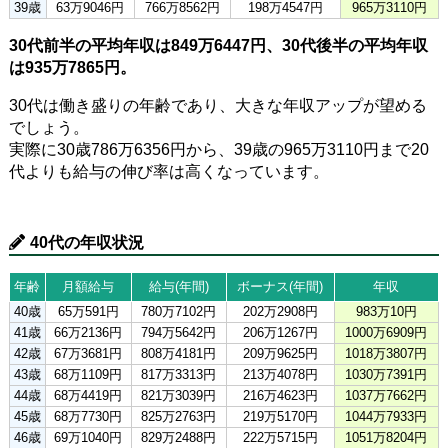
39歳
63万9046円
766万8562円
198万4547円
965万3110円
30代前半の平均年収は849万6447円、30代後半の平均年収
は935万7865円。
30代は働き盛りの年齢であり、大きな年収アップが望める
でしょう。
実際に30歳786万6356円から、39歳の965万3110円まで20
代よりも給与の伸び率は高くなっています。
40代の年収状況
年齢
月額給与
給与(年間)
ボーナス(年間)
年収
40歳
65万591円
780万7102円
202万2908円
983万10円
41歳
66万2136円
794万5642円
206万1267円
1000万6909円
42歳
67万3681円
808万4181円
209万9625円
1018万3807円
43歳
68万1109円
817万3313円
213万4078円
1030万7391円
44歳
68万4419円
821万3039円
216万4623円
1037万7662円
45歳
68万7730円
825万2763円
219万5170円
1044万7933円
46歳
69万1040円
829万2488円
222万5715円
1051万8204円