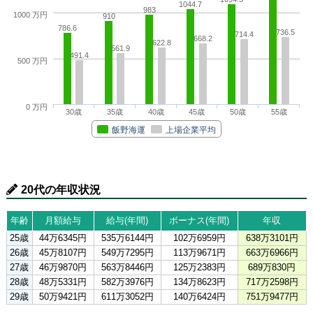
1044.7
983
1000 万円
910
786.6
736.5
714.4
668.2
622.8
561.9
491.4
500 万円
0 万円
30歳
35歳
40歳
45歳
50歳
55歳
飯野海運
上場企業平均
20代の年収状況
年齢
月額給与
給与(年間)
ボーナス(年間)
年収
25歳
44万6345円
535万6144円
102万6959円
638万3101円
26歳
45万8107円
549万7295円
113万9671円
663万6966円
27歳
46万9870円
563万8446円
125万2383円
689万830円
28歳
48万5331円
582万3976円
134万8623円
717万2598円
29歳
50万9421円
611万3052円
140万6424円
751万9477円