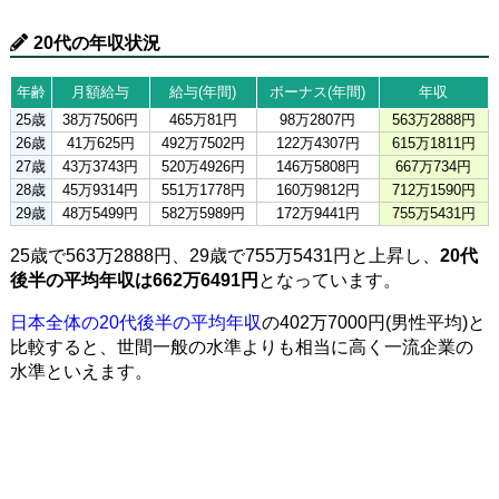
20代の年収状況
年齢
月額給与
給与(年間)
ボーナス(年間)
年収
25歳
38万7506円
465万81円
98万2807円
563万2888円
26歳
41万625円
492万7502円
122万4307円
615万1811円
27歳
43万3743円
520万4926円
146万5808円
667万734円
28歳
45万9314円
551万1778円
160万9812円
712万1590円
29歳
48万5499円
582万5989円
172万9441円
755万5431円
25歳で563万2888円、29歳で755万5431円と上昇し、
20代
後半の平均年収は662万6491円
となっています。
日本全体の20代後半の平均年収
の402万7000円(男性平均)と
比較すると、世間一般の水準よりも相当に高く一流企業の
水準といえます。