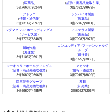
（
医薬品
）
（
証券・商品先物取引業
）
3億7668万9324円
3億7692万9979円
アトラエ
シンバイオ製薬
（
情報・通信業
）
（
医薬品
）
3億7314万2697円
3億7276万9011円
シグマクシス･ホールディングス
アステラス製薬
（
サービス業
）
（
医薬品
）
3億7776万8848円
3億7908万2977円
コンコルディア･フィナンシャルグ
川崎汽船
ループ
（
海運業
）
（
銀行業
）
3億7103万9591円
3億7095万3865円
マーキュリアホールディングス
アカツキ
（
証券・商品先物取引業
）
（
情報・通信業
）
3億7089万9396円
3億7015万8892円
岡三証券グループ
双日
（
証券・商品先物取引業
）
（
卸売業
）
3億6960万4485円
3億6922万206円