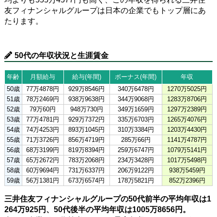
友フィナンシャルグループは日本の企業でもトップ層にあ
たります。
50代の年収状況と生涯賃金
年齢
月額給与
給与(年間)
ボーナス(年間)
年収
50歳
77万4878円
929万8546円
340万6478円
1270万5025円
51歳
78万2469円
938万9638円
344万9068円
1283万8706円
52歳
79万60円
948万730円
349万1659円
1297万2389円
53歳
77万4781円
929万7372円
335万6703円
1265万4076円
54歳
74万4253円
893万1045円
310万3384円
1203万4430円
55歳
71万3726円
856万4719円
285万66円
1141万4787円
56歳
68万3199円
819万8394円
259万6747円
1079万5141円
57歳
65万2672円
783万2068円
234万3428円
1017万5498円
58歳
60万9694円
731万6337円
206万9122円
938万5459円
59歳
56万1381円
673万6574円
178万5821円
852万2396円
三井住友フィナンシャルグループの50代前半の平均年収は1
264万925円、50代後半の平均年収は1005万8656円。