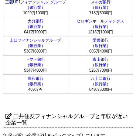
三菱UFJフィナンシャル･グループ
スルガ銀行
（
銀行業
）
（
銀行業
）
1029万1000円
718万5000円
大分銀行
ヒロギンホールディングス
（
銀行業
）
（
銀行業
）
641万7000円
1218万1000円
山口フィナンシャルグループ
愛媛銀行
（
銀行業
）
（
銀行業
）
536万6000円
605万4000円
トマト銀行
富山銀行
（
銀行業
）
（
銀行業
）
534万4000円
526万7000円
豊和銀行
八十二銀行
（
銀行業
）
（
銀行業
）
469万円
649万5000円
三井住友フィナンシャルグループと年収が近い
企業一覧
年収が近い企業16社をピックアップしています。