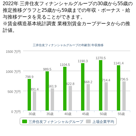
2022年 三井住友フィナンシャルグループの30歳から55歳の
推定推移グラフと25歳から59歳までの年収・ボーナス・給
与推移データを見ることができます。
※賃金構造基本統計調査 業種別賃金カーブデータからの推
計値。
三井住友フィナンシャルグループの年齢別 年収推移
1500 万円
1270.5
1190.3
1141.4
1104.5
989.5
1000 万円
798.9
736.5
714.4
668.2
622.8
561.9
491.4
500 万円
0 万円
30歳
35歳
40歳
45歳
50歳
55歳
三井住友フィナンシャルグループ
上場企業平均