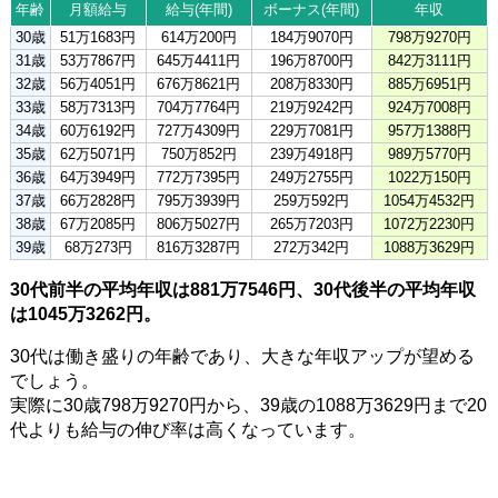
年齢
月額給与
給与(年間)
ボーナス(年間)
年収
30歳
51万1683円
614万200円
184万9070円
798万9270円
31歳
53万7867円
645万4411円
196万8700円
842万3111円
32歳
56万4051円
676万8621円
208万8330円
885万6951円
33歳
58万7313円
704万7764円
219万9242円
924万7008円
34歳
60万6192円
727万4309円
229万7081円
957万1388円
35歳
62万5071円
750万852円
239万4918円
989万5770円
36歳
64万3949円
772万7395円
249万2755円
1022万150円
37歳
66万2828円
795万3939円
259万592円
1054万4532円
38歳
67万2085円
806万5027円
265万7203円
1072万2230円
39歳
68万273円
816万3287円
272万342円
1088万3629円
30代前半の平均年収は881万7546円、30代後半の平均年収
は1045万3262円。
30代は働き盛りの年齢であり、大きな年収アップが望める
でしょう。
実際に30歳798万9270円から、39歳の1088万3629円まで20
代よりも給与の伸び率は高くなっています。