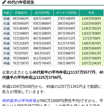
40代の年収状況
年齢
月額給与
給与(年間)
ボーナス(年間)
年収
40歳
68万8462円
826万1546円
278万3483円
1104万5030円
41歳
69万6650円
835万9806円
284万6624円
1120万6430円
42歳
70万4838円
845万8066円
290万9764円
1136万7831円
43歳
71万3490円
856万1885円
297万5952円
1153万7838円
44歳
72万2837円
867万4045円
304万6711円
1172万756円
45歳
73万2183円
878万6204円
311万7470円
1190万3675円
46歳
74万1530円
889万8364円
318万8229円
1208万6593円
47歳
75万876円
901万523円
325万8987円
1226万9511円
48歳
75万9696円
911万6362円
332万1296円
1243万7660円
49歳
76万7287円
920万7454円
336万3887円
1257万1341円
企業の主力となる
40代前半の平均年収は1137万5577円、40
代後半の平均年収は1225万3756円。
40歳1104万5030円から、49歳の1257万1341円まで順調に
収入が増加していきます。
40代前半の平均年収
が582万1000円(男性平均)ですから、平
均よりも555万4577円も高く、この年収を得られる三井住