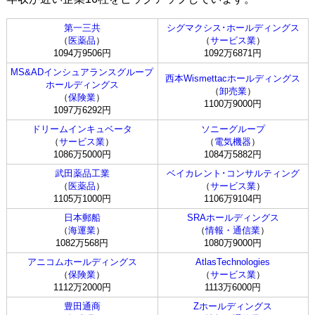
第一三共
シグマクシス･ホールディングス
（
医薬品
）
（
サービス業
）
1094万9506円
1092万6871円
MS&ADインシュアランスグループ
西本Wismettacホールディングス
ホールディングス
（
卸売業
）
（
保険業
）
1100万9000円
1097万6292円
ドリームインキュベータ
ソニーグループ
（
サービス業
）
（
電気機器
）
1086万5000円
1084万5882円
武田薬品工業
ベイカレント･コンサルティング
（
医薬品
）
（
サービス業
）
1105万1000円
1106万9104円
日本郵船
SRAホールディングス
（
海運業
）
（
情報・通信業
）
1082万568円
1080万9000円
アニコムホールディングス
AtlasTechnologies
（
保険業
）
（
サービス業
）
1112万2000円
1113万6000円
豊田通商
Zホールディングス