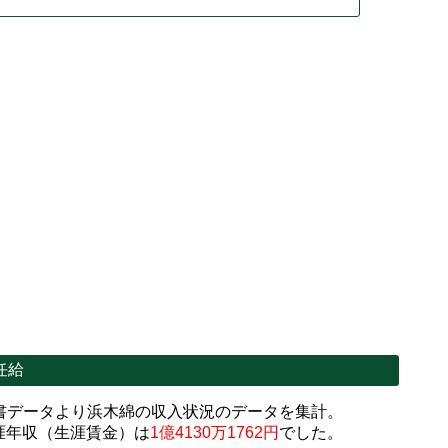
任給
書データより浜木綿の収入状況のデータを集計。
涯年収（生涯賃金）は
1億4130万1762円
でした。