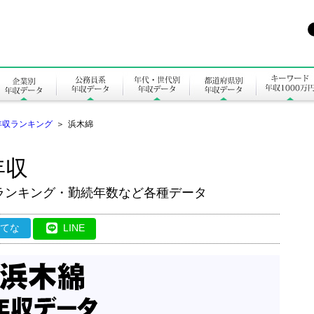
年収ランキング
＞
浜木綿
年収
ランキング・勤続年数など各種データ
はてな
LINE