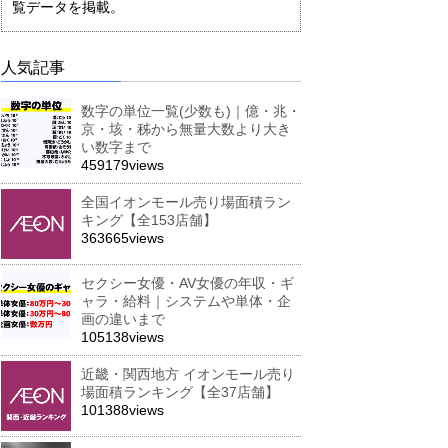
覧データを掲載。
人気記事
数字の単位一覧(少数も)｜億・兆・
京・垓・秭から無量大数より大き
い数字まで
459179views
全国イオンモール売り場面積ラン
キング【全153店舗】
363665views
セクシー女優・AV女優の年収・ギ
ャラ・給料｜システムや単体・企
画の違いまで
105138views
近畿・関西地方 イオンモール売り
場面積ランキング【全37店舗】
101388views