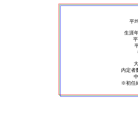
平
生涯
平
内定者数
※初任