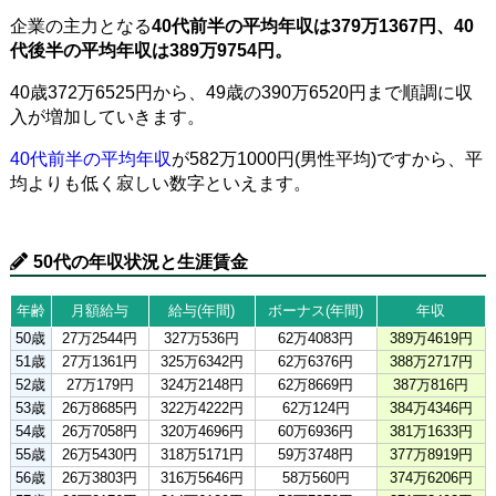
企業の主力となる
40代前半の平均年収は379万1367円、40
代後半の平均年収は389万9754円。
40歳372万6525円から、49歳の390万6520円まで順調に収
入が増加していきます。
40代前半の平均年収
が582万1000円(男性平均)ですから、平
均よりも低く寂しい数字といえます。
50代の年収状況と生涯賃金
年齢
月額給与
給与(年間)
ボーナス(年間)
年収
50歳
27万2544円
327万536円
62万4083円
389万4619円
51歳
27万1361円
325万6342円
62万6376円
388万2717円
52歳
27万179円
324万2148円
62万8669円
387万816円
53歳
26万8685円
322万4222円
62万124円
384万4346円
54歳
26万7058円
320万4696円
60万6936円
381万1633円
55歳
26万5430円
318万5171円
59万3748円
377万8919円
56歳
26万3803円
316万5646円
58万560円
374万6206円