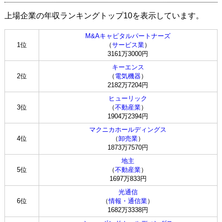
上場企業の年収ランキングトップ10を表示しています。
M&Aキャピタルパートナーズ
1位
（
サービス業
）
3161万3000円
キーエンス
2位
（
電気機器
）
2182万7204円
ヒューリック
3位
（
不動産業
）
1904万2394円
マクニカホールディングス
4位
（
卸売業
）
1873万7570円
地主
5位
（
不動産業
）
1697万833円
光通信
6位
（
情報・通信業
）
1682万3338円