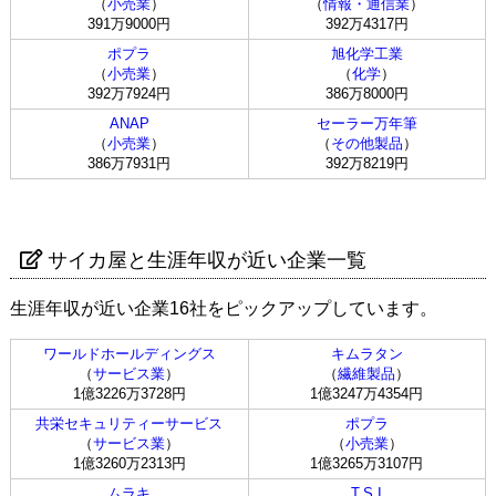
（
小売業
）
（
情報・通信業
）
391万9000円
392万4317円
ポプラ
旭化学工業
（
小売業
）
（
化学
）
392万7924円
386万8000円
ANAP
セーラー万年筆
（
小売業
）
（
その他製品
）
386万7931円
392万8219円
サイカ屋と生涯年収が近い企業一覧
生涯年収が近い企業16社をピックアップしています。
ワールドホールディングス
キムラタン
（
サービス業
）
（
繊維製品
）
1億3226万3728円
1億3247万4354円
共栄セキュリティーサービス
ポプラ
（
サービス業
）
（
小売業
）
1億3260万2313円
1億3265万3107円
ムラキ
T.S.I