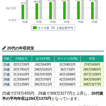
377.8
372.6
344.9
314
250 万円
0 万円
30歳
35歳
40歳
45歳
50歳
55歳
サイカ屋
上場企業平均
20代の年収状況
年齢
月額給与
給与(年間)
ボーナス(年間)
年収
25歳
20万1720円
242万643円
31万9811円
274万455円
26歳
20万7931円
249万5181円
36万710円
285万5892円
27歳
21万4143円
256万9720円
40万1609円
297万1330円
28歳
21万8364円
262万376円
42万5543円
304万5919円
29歳
22万1259円
265万5111円
43万8166円
309万3277円
25歳で274万455円、29歳で309万3277円と上昇し、
20代後
半の平均年収は294万1375円
となっています。