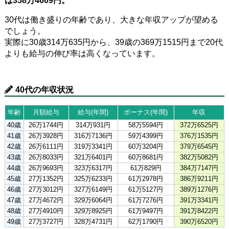
は358万4609円。
30代は働き盛りの年齢であり、大きな年収アップが望める
でしょう。
実際に30歳314万635円から、39歳の369万1515円まで20代
よりも給与の伸び率は高くなっています。
40代の年収状況
年齢
月額給与
給与(年間)
ボーナス(年間)
年収
40歳
26万1744円
314万931円
58万5594円
372万6525円
41歳
26万3928円
316万7136円
59万4399円
376万1535円
42歳
26万6111円
319万3341円
60万3204円
379万6545円
43歳
26万8033円
321万6401円
60万8681円
382万5082円
44歳
26万9693円
323万6317円
61万829円
384万7147円
45歳
27万1352円
325万6233円
61万2978円
386万9211円
46歳
27万3012円
327万6149円
61万5127円
389万1276円
47歳
27万4672円
329万6064円
61万7276円
391万3341円
48歳
27万4910円
329万8925円
61万9497円
391万8422円
49歳
27万3727円
328万4731円
62万1790円
390万6520円