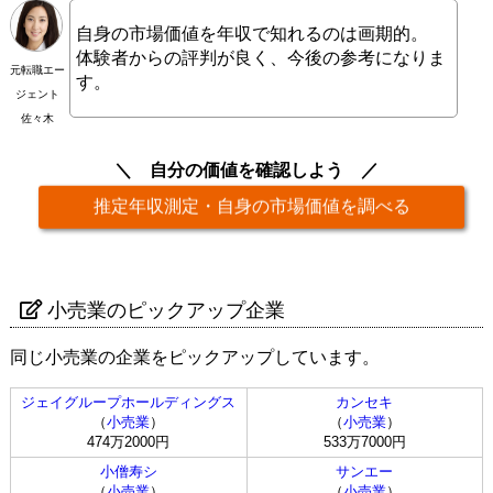
自身の市場価値を年収で知れるのは画期的。
体験者からの評判が良く、今後の参考になりま
元転職エー
す。
ジェント
佐々木
自分の価値を確認しよう
推定年収測定・自身の市場価値を調べる
小売業のピックアップ企業
同じ小売業の企業をピックアップしています。
ジェイグループホールディングス
カンセキ
（
小売業
）
（
小売業
）
474万2000円
533万7000円
小僧寿シ
サンエー
（
小売業
）
（
小売業
）