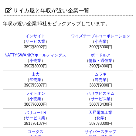
サイカ屋と年収が近い企業一覧
年収が近い企業16社をピックアップしています。
インサイト
ワイズテーブルコーポレーション
（
サービス業
）
（
小売業
）
389万8992円
390万3000円
NATTYSWANKYホールディングス
ボードルア
（
小売業
）
（
情報・通信業
）
390万3000円
390万4000円
山大
ムラキ
（
卸売業
）
（
卸売業
）
390万5507円
388万9000円
ライトオン
ハリマビステム
（
小売業
）
（
サービス業
）
388万6000円
388万3430円
バリューHR
天昇電気工業
（
サービス業
）
（
化学
）
391万6137円
387万8000円
コックス
サイバーステップ