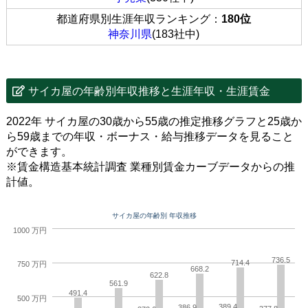
都道府県別生涯年収ランキング：
180位
神奈川県
(183社中)
サイカ屋の年齢別年収推移と生涯年収・生涯賃金
2022年 サイカ屋の30歳から55歳の推定推移グラフと25歳か
ら59歳までの年収・ボーナス・給与推移データを見ること
ができます。
※賃金構造基本統計調査 業種別賃金カーブデータからの推
計値。
サイカ屋の年齢別 年収推移
1000 万円
736.5
714.4
750 万円
668.2
622.8
561.9
491.4
500 万円
389.4
386.9