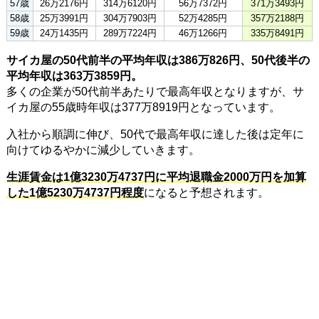
57歳
26万2176円
314万6120円
56万7372円
371万3493円
58歳
25万3991円
304万7903円
52万4285円
357万2188円
59歳
24万1435円
289万7224円
46万1266円
335万8491円
サイカ屋の50代前半の平均年収は386万826円、50代後半の
平均年収は363万3859円。
多くの企業が50代前半あたりで最高年収となりますが、サ
イカ屋の55歳時年収は377万8919円となっています。
入社から順調に伸び、50代で最高年収に達した後は定年に
向けてゆるやかに減少していきます。
生涯賃金は1億3230万4737円に平均退職金2000万円を加算
した1億5230万4737円程度
になると予想されます。