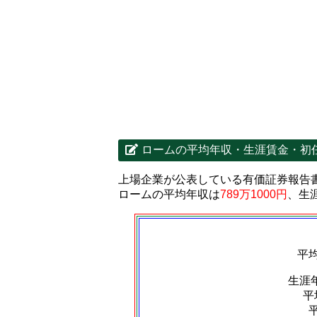
ロームの平均年収・生涯賃金・初
上場企業が公表している有価証券報告
ロームの平均年収は
789万1000円
、生
平
生涯
平