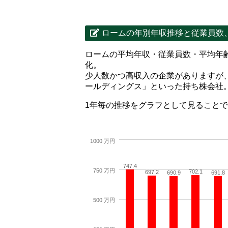
ロームの年別年収推移と従業員数
ロームの平均年収・従業員数・平均年
化。
少人数かつ高収入の企業がありますが
ールディングス」といった持ち株会社
1年毎の推移をグラフとして見ること
1000 万円
747.4
750 万円
702.1
697.2
690.9
691.8
500 万円