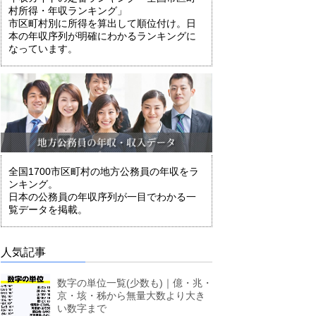
村所得・年収ランキング」
市区町村別に所得を算出して順位付け。日
本の年収序列が明確にわかるランキングに
なっています。
全国1700市区町村の地方公務員の年収をラ
ンキング。
日本の公務員の年収序列が一目でわかる一
覧データを掲載。
人気記事
数字の単位一覧(少数も)｜億・兆・
京・垓・秭から無量大数より大き
い数字まで