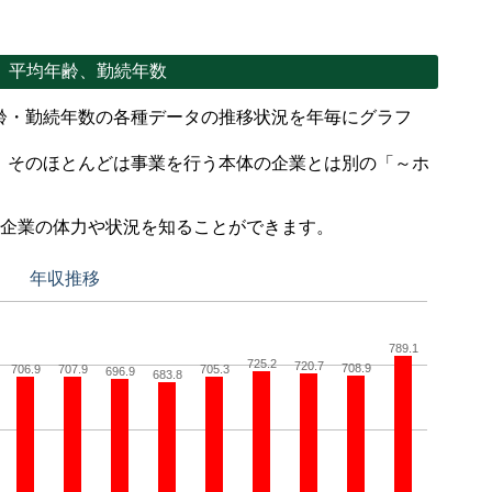
、平均年齢、勤続年数
齢・勤続年数の各種データの推移状況を年毎にグラフ
、そのほとんどは事業を行う本体の企業とは別の「～ホ
。
で企業の体力や状況を知ることができます。
年収推移
789.1
725.2
720.7
708.9
706.9
707.9
705.3
696.9
683.8