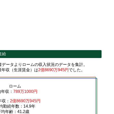
任給
書データよりロームの収入状況のデータを集計。
涯年収（生涯賃金）は
2億8690万945円
でした。
ローム
均年収：
789万1000円
年収：
2億8690万945円
均勤続年数：14.9年
平均年齢：41.2歳