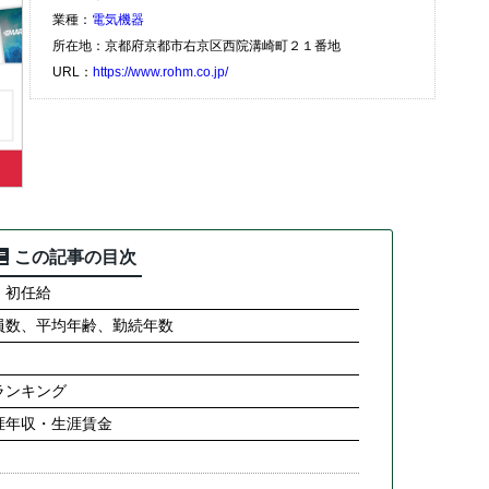
業種：
電気機器
所在地：京都府京都市右京区西院溝崎町２１番地
URL：
https://www.rohm.co.jp/
この記事の目次
・初任給
員数、平均年齢、勤続年数
ランキング
涯年収・生涯賃金