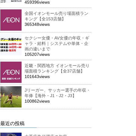
459396views
全国イオンモール売り場面積ラン
キング【全153店舗】
365348views
セクシー女優・AV女優の年収・ギ
ャラ・給料｜システムや単体・企
画の違いまで
105207views
近畿・関西地方 イオンモール売り
場面積ランキング【全37店舗】
101643views
Jリーガー、サッカー選手の年収・
年俸【海外・J1・J2・J3】
100862views
最近の投稿