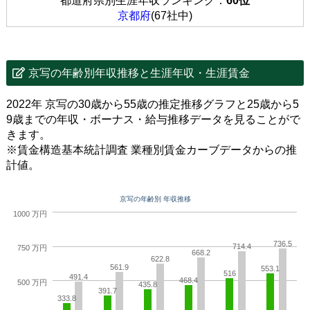
都道府県別生涯年収ランキング：
60位
京都府
(67社中)
京写の年齢別年収推移と生涯年収・生涯賃金
2022年 京写の30歳から55歳の推定推移グラフと25歳から5
9歳までの年収・ボーナス・給与推移データを見ることがで
きます。
※賃金構造基本統計調査 業種別賃金カーブデータからの推
計値。
京写の年齢別 年収推移
1000 万円
736.5
714.4
750 万円
668.2
622.8
561.9
553.1
516
491.4
468.4
500 万円
435.8
391.7
333.8