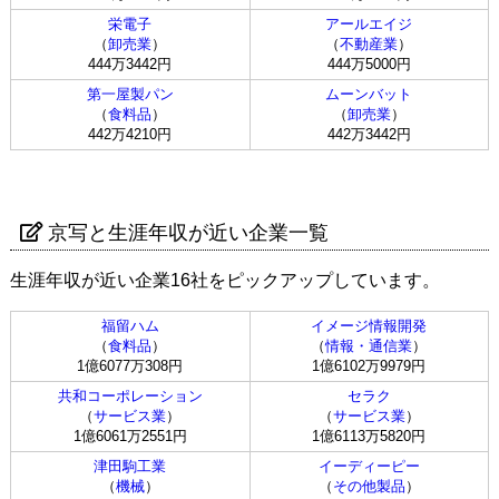
栄電子
アールエイジ
（
卸売業
）
（
不動産業
）
444万3442円
444万5000円
第一屋製パン
ムーンバット
（
食料品
）
（
卸売業
）
442万4210円
442万3442円
京写と生涯年収が近い企業一覧
生涯年収が近い企業16社をピックアップしています。
福留ハム
イメージ情報開発
（
食料品
）
（
情報・通信業
）
1億6077万308円
1億6102万9979円
共和コーポレーション
セラク
（
サービス業
）
（
サービス業
）
1億6061万2551円
1億6113万5820円
津田駒工業
イーディーピー
（
機械
）
（
その他製品
）