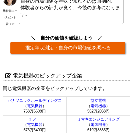
自身の市場価値を年収で知れるのは画期的。
体験者からの評判が良く、今後の参考になりま
元転職エー
す。
ジェント
佐々木
自分の価値を確認しよう
推定年収測定・自身の市場価値を調べる
電気機器のピックアップ企業
同じ電気機器の企業をピックアップしています。
パナソニックホールディングス
協立電機
（
電気機器
）
（
電気機器
）
758万6608円
562万2038円
チノー
ミマキエンジニアリング
（
電気機器
）
（
電気機器
）
573万6400円
619万8835円