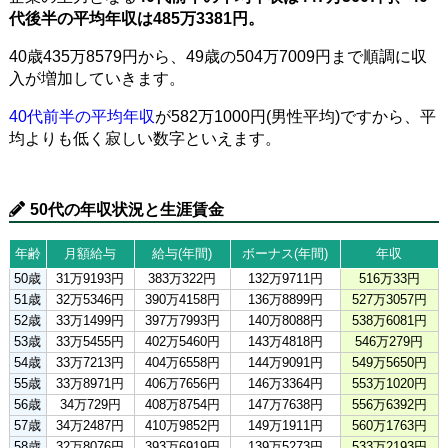
代後半の平均年収は485万3381円。
40歳435万8579円から、49歳の504万7009円まで順調に収
入が増加していきます。
40代前半の平均年収
が582万1000円(男性平均)ですから、平
均よりも低く寂しい数字といえます。
50代の年収状況と生涯賃金
年齢
月額給与
給与(年間)
ボーナス(年間)
年収
50歳
31万9193円
383万322円
132万9711円
516万33円
51歳
32万5346円
390万4158円
136万8899円
527万3057円
52歳
33万1499円
397万7993円
140万8088円
538万6081円
53歳
33万5455円
402万5460円
143万4818円
546万279円
54歳
33万7213円
404万6558円
144万9091円
549万5650円
55歳
33万8971円
406万7656円
146万3364円
553万1020円
56歳
34万729円
408万8754円
147万7638円
556万6392円
57歳
34万2487円
410万9852円
149万1911円
560万1763円
58歳
32万8076円
393万6919円
139万5273円
533万2193円