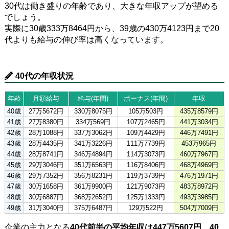
30代は働き盛りの年齢であり、大きな年収アップが望める
でしょう。
実際に30歳333万8464円から、39歳の430万4123円まで20
代よりも給与の伸び率は高くなっています。
40代の年収状況
年齢
月額給与
給与(年間)
ボーナス(年間)
年収
40歳
27万5672円
330万8075円
105万503円
435万8579円
41歳
27万8380円
334万569円
107万2465円
441万3034円
42歳
28万1088円
337万3062円
109万4429円
446万7491円
43歳
28万4435円
341万3226円
111万7739円
453万965円
44歳
28万8741円
346万4894円
114万3073円
460万7967円
45歳
29万3046円
351万6563円
116万8406円
468万4969円
46歳
29万7352円
356万8231円
119万3739円
476万1971円
47歳
30万1658円
361万9900円
121万9073円
483万8972円
48歳
30万6887円
368万2652円
125万1333円
493万3985円
49歳
31万3040円
375万6487円
129万522円
504万7009円
企業の主力となる
40代前半の平均年収は447万5607円、40