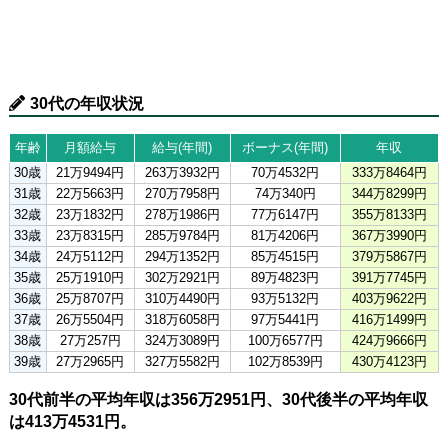
30代の年収状況
年齢
月額給与
給与(年間)
ボーナス(年間)
年収
30歳
21万9494円
263万3932円
70万4532円
333万8464円
31歳
22万5663円
270万7958円
74万340円
344万8299円
32歳
23万1832円
278万1986円
77万6147円
355万8133円
33歳
23万8315円
285万9784円
81万4206円
367万3990円
34歳
24万5112円
294万1352円
85万4515円
379万5867円
35歳
25万1910円
302万2921円
89万4823円
391万7745円
36歳
25万8707円
310万4490円
93万5132円
403万9622円
37歳
26万5504円
318万6058円
97万5441円
416万1499円
38歳
27万257円
324万3089円
100万6577円
424万9666円
39歳
27万2965円
327万5582円
102万8539円
430万4123円
30代前半の平均年収は356万2951円、30代後半の平均年収
は413万4531円。