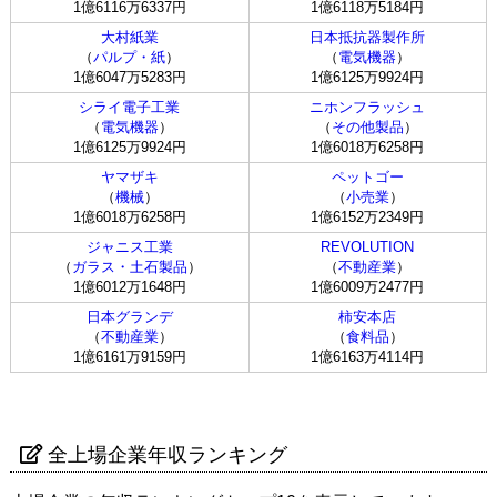
1億6116万6337円
1億6118万5184円
大村紙業
日本抵抗器製作所
（
パルプ・紙
）
（
電気機器
）
1億6047万5283円
1億6125万9924円
シライ電子工業
ニホンフラッシュ
（
電気機器
）
（
その他製品
）
1億6125万9924円
1億6018万6258円
ヤマザキ
ペットゴー
（
機械
）
（
小売業
）
1億6018万6258円
1億6152万2349円
ジャニス工業
REVOLUTION
（
ガラス・土石製品
）
（
不動産業
）
1億6012万1648円
1億6009万2477円
日本グランデ
柿安本店
（
不動産業
）
（
食料品
）
1億6161万9159円
1億6163万4114円
全上場企業年収ランキング