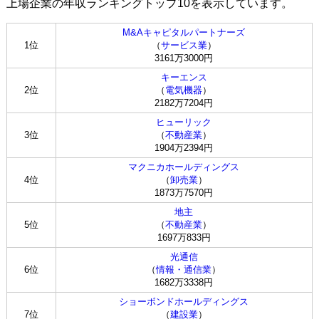
上場企業の年収ランキングトップ10を表示しています。
M&Aキャピタルパートナーズ
1位
（
サービス業
）
3161万3000円
キーエンス
2位
（
電気機器
）
2182万7204円
ヒューリック
3位
（
不動産業
）
1904万2394円
マクニカホールディングス
4位
（
卸売業
）
1873万7570円
地主
5位
（
不動産業
）
1697万833円
光通信
6位
（
情報・通信業
）
1682万3338円
ショーボンドホールディングス
7位
（
建設業
）