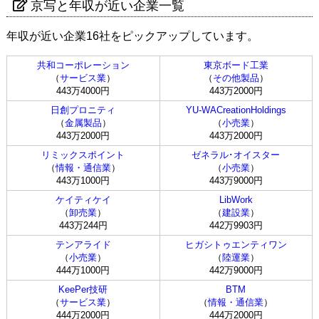
京写と年収が近い企業一覧
年収が近い企業16社をピックアップしています。
共和コーポレーション
東京ボード工業
（
サービス業
）
（
その他製品
）
443万4000円
443万2000円
日創プロニティ
YU-WACreationHoldings
（
金属製品
）
（
小売業
）
443万2000円
443万2000円
リミックスポイント
ゼネラル･オイスター
（
情報・通信業
）
（
小売業
）
443万1000円
443万9000円
ケイティケイ
LibWork
（
卸売業
）
（
建設業
）
443万244円
442万9903円
テンアライド
ヒガシトゥエンティワン
（
小売業
）
（
陸運業
）
444万1000円
442万9000円
KeePer技研
BTM
（
サービス業
）
（
情報・通信業
）
444万2000円
444万2000円