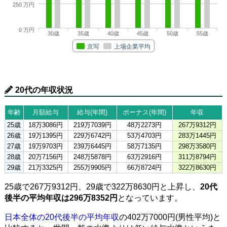
250 万円
0 万円
30歳
35歳
40歳
45歳
50歳
55歳
京写
上場企業平均
20代の年収状況
年齢
月額給与
給与(年間)
ボーナス(年間)
年収
25歳
18万3086円
219万7039円
48万2273円
267万9312円
26歳
19万1395円
229万6742円
53万4703円
283万1445円
27歳
19万9703円
239万6445円
58万7135円
298万3580円
28歳
20万7156円
248万5878円
63万2916円
311万8794円
29歳
21万3325円
255万9905円
66万8724円
322万8630円
25歳で267万9312円、29歳で322万8630円と上昇し、
20代
後半の平均年収は296万8352円
となっています。
日本全体の20代後半の平均年収
の402万7000円(男性平均)と