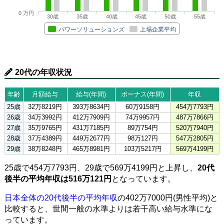
0 万円
30歳
35歳
40歳
45歳
50歳
55歳
パワーソリューションズ
上場企業平均
20代の年収状況
年齢
月額給与
給与(年間)
ボーナス(年間)
年収
25歳
32万8219円
393万8634円
60万9158円
454万7793円
26歳
34万3992円
412万7909円
74万9957円
487万7866円
27歳
35万9765円
431万7185円
89万754円
520万7940円
28歳
37万4389円
449万2677円
98万127円
547万2805円
29歳
38万8248円
465万8981円
103万5217円
569万4199円
25歳で454万7793円、29歳で569万4199円と上昇し、
20代
後半の平均年収は516万121円
となっています。
日本全体の20代後半の平均年収
の402万7000円(男性平均)と
比較すると、世間一般の水準よりは若干高い給与水準にな
っています。