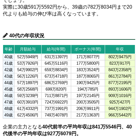
でしょう。
実際に30歳591万5592円から、39歳の782万8034円まで20
代よりも給与の伸び率は高くなっています。
40代の年収状況
年齢
月額給与
給与(年間)
ボーナス(年間)
年収
40歳
52万5949円
631万1397円
171万8077円
802万9475円
41歳
53万7926円
645万5116円
177万5800円
823万917円
42歳
54万9902円
659万8834円
183万3524円
843万2358円
43歳
56万1226円
673万4718円
187万8065円
861万2784円
44歳
57万1897円
686万2769円
190万9425円
877万2195円
45歳
58万2568円
699万820円
194万785円
893万1606円
46歳
59万3239円
711万8871円
197万2145円
909万1016円
47歳
60万3910円
724万6922円
200万3505円
925万427円
48歳
61万4332円
737万1991円
206万9911円
944万1902円
49歳
62万4506円
749万4078円
217万1363円
966万5442円
企業の主力となる
40代前半の平均年収は841万5546円、40
代後半の平均年収は927万6079円。