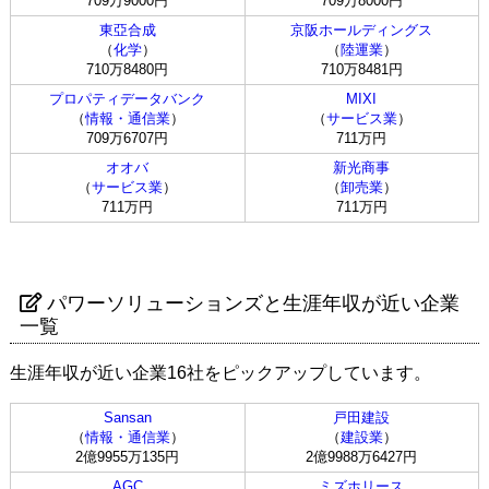
709万9000円
709万8000円
東亞合成
京阪ホールディングス
（
化学
）
（
陸運業
）
710万8480円
710万8481円
プロパティデータバンク
MIXI
（
情報・通信業
）
（
サービス業
）
709万6707円
711万円
オオバ
新光商事
（
サービス業
）
（
卸売業
）
711万円
711万円
パワーソリューションズと生涯年収が近い企業
一覧
生涯年収が近い企業16社をピックアップしています。
Sansan
戸田建設
（
情報・通信業
）
（
建設業
）
2億9955万135円
2億9988万6427円
AGC
ミズホリース