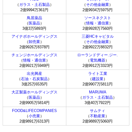
（
ガラス・土石製品
）
（
その他金融業
）
2億9994万361円
2億9934万5975円
鳥居薬品
ソースネクスト
（
医薬品
）
（
情報・通信業
）
3億3万5893円
2億9928万7560円
アイナボホールディングス
三菱HCキャピタル
（
卸売業
）
（
その他金融業
）
2億9926万8378円
2億9922万8832円
チェンジホールディングス
ローランドディー.ジー.
（
情報・通信業
）
（
電気機器
）
2億9921万5949円
2億9912万3323円
出光興産
ライト工業
（
石油・石炭製品
）
（
建設業
）
3億25万6535円
2億9907万5811円
大正製薬ホールディングス
MARUWA
（
医薬品
）
（
ガラス・土石製品
）
2億9905万5814円
3億40万7922円
FOOD&LIFECOMPANIES
サムティ
（
小売業
）
（
不動産業
）
2億9891万6313円
2億9889万5060円