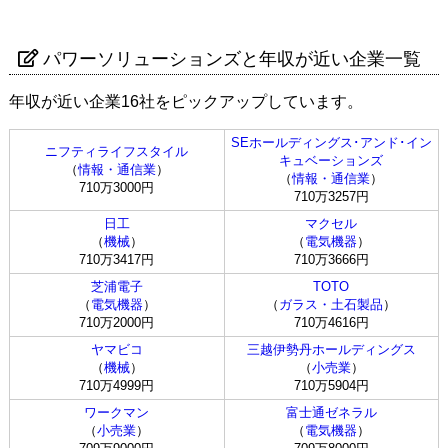
パワーソリューションズと年収が近い企業一覧
年収が近い企業16社をピックアップしています。
SEホールディングス･アンド･イン
ニフティライフスタイル
キュベーションズ
（
情報・通信業
）
（
情報・通信業
）
710万3000円
710万3257円
日工
マクセル
（
機械
）
（
電気機器
）
710万3417円
710万3666円
芝浦電子
TOTO
（
電気機器
）
（
ガラス・土石製品
）
710万2000円
710万4616円
ヤマビコ
三越伊勢丹ホールディングス
（
機械
）
（
小売業
）
710万4999円
710万5904円
ワークマン
富士通ゼネラル
（
小売業
）
（
電気機器
）