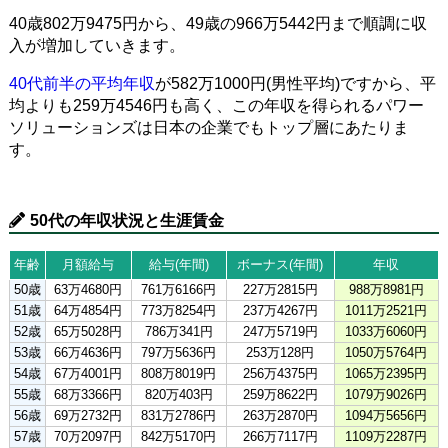
40歳802万9475円から、49歳の966万5442円まで順調に収
入が増加していきます。
40代前半の平均年収
が582万1000円(男性平均)ですから、平
均よりも259万4546円も高く、この年収を得られるパワー
ソリューションズは日本の企業でもトップ層にあたりま
す。
50代の年収状況と生涯賃金
年齢
月額給与
給与(年間)
ボーナス(年間)
年収
50歳
63万4680円
761万6166円
227万2815円
988万8981円
51歳
64万4854円
773万8254円
237万4267円
1011万2521円
52歳
65万5028円
786万341円
247万5719円
1033万6060円
53歳
66万4636円
797万5636円
253万128円
1050万5764円
54歳
67万4001円
808万8019円
256万4375円
1065万2395円
55歳
68万3366円
820万403円
259万8622円
1079万9026円
56歳
69万2732円
831万2786円
263万2870円
1094万5656円
57歳
70万2097円
842万5170円
266万7117円
1109万2287円