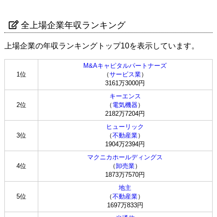
全上場企業年収ランキング
上場企業の年収ランキングトップ10を表示しています。
M&Aキャピタルパートナーズ
1位
（
サービス業
）
3161万3000円
キーエンス
2位
（
電気機器
）
2182万7204円
ヒューリック
3位
（
不動産業
）
1904万2394円
マクニカホールディングス
4位
（
卸売業
）
1873万7570円
地主
5位
（
不動産業
）
1697万833円