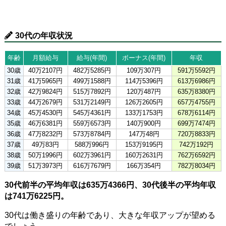
30代の年収状況
年齢
月額給与
給与(年間)
ボーナス(年間)
年収
30歳
40万2107円
482万5285円
109万307円
591万5592円
31歳
41万5965円
499万1588円
114万5396円
613万6986円
32歳
42万9824円
515万7892円
120万487円
635万8380円
33歳
44万2679円
531万2149円
126万2605円
657万4755円
34歳
45万4530円
545万4361円
133万1753円
678万6114円
35歳
46万6381円
559万6573円
140万900円
699万7474円
36歳
47万8232円
573万8784円
147万48円
720万8833円
37歳
49万83円
588万996円
153万9195円
742万192円
38歳
50万1996円
602万3961円
160万2631円
762万6592円
39歳
51万3973円
616万7679円
166万354円
782万8034円
30代前半の平均年収は635万4366円、30代後半の平均年収
は741万6225円。
30代は働き盛りの年齢であり、大きな年収アップが望める