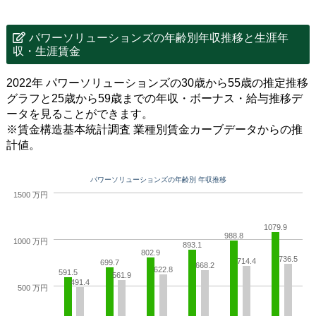
パワーソリューションズの年齢別年収推移と生涯年
収・生涯賃金
2022年 パワーソリューションズの30歳から55歳の推定推移
グラフと25歳から59歳までの年収・ボーナス・給与推移デ
ータを見ることができます。
※賃金構造基本統計調査 業種別賃金カーブデータからの推
計値。
パワーソリューションズの年齢別 年収推移
1500 万円
1079.9
988.8
1000 万円
893.1
802.9
736.5
714.4
699.7
668.2
622.8
591.5
561.9
491.4
500 万円