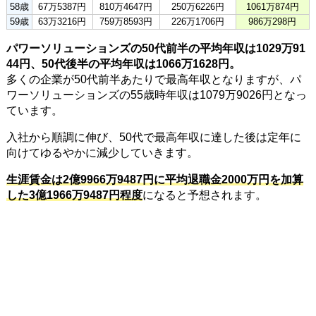
58歳
67万5387円
810万4647円
250万6226円
1061万874円
59歳
63万3216円
759万8593円
226万1706円
986万298円
パワーソリューションズの50代前半の平均年収は1029万91
44円、50代後半の平均年収は1066万1628円。
多くの企業が50代前半あたりで最高年収となりますが、パ
ワーソリューションズの55歳時年収は1079万9026円となっ
ています。
入社から順調に伸び、50代で最高年収に達した後は定年に
向けてゆるやかに減少していきます。
生涯賃金は2億9966万9487円に平均退職金2000万円を加算
した3億1966万9487円程度
になると予想されます。