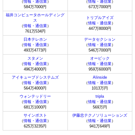
（
情報・通信業
）
（
情報・通信業
）
584万7000円
673万7000円
福井コンピュータホールディング
トリプルアイズ
ス
（
情報・通信業
）
（
情報・通信業
）
447万8000円
761万534円
日本テレホン
データセクション
（
情報・通信業
）
（
情報・通信業
）
493万4773円
546万7000円
スタメン
オービック
（
情報・通信業
）
（
情報・通信業
）
496万4000円
959万6000円
アイキューブドシステムズ
AIinside
（
情報・通信業
）
（
情報・通信業
）
564万4000円
1013万円
ウォンテッドリー
tripla
（
情報・通信業
）
（
情報・通信業
）
681万1000円
569万円
サインポスト
伊藤忠テクノソリューションズ
（
情報・通信業
）
（
情報・通信業
）
625万3235円
941万649円