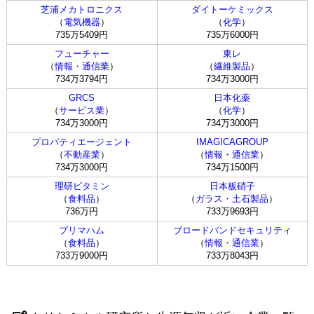
芝浦メカトロニクス
ダイトーケミックス
（
電気機器
）
（
化学
）
735万5409円
735万6000円
フューチャー
東レ
（
情報・通信業
）
（
繊維製品
）
734万3794円
734万3000円
GRCS
日本化薬
（
サービス業
）
（
化学
）
734万3000円
734万3000円
プロパティエージェント
IMAGICAGROUP
（
不動産業
）
（
情報・通信業
）
734万3000円
734万1500円
理研ビタミン
日本板硝子
（
食料品
）
（
ガラス・土石製品
）
736万円
733万9693円
プリマハム
ブロードバンドセキュリティ
（
食料品
）
（
情報・通信業
）
733万9000円
733万8043円