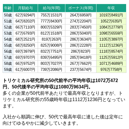
年齢
月額給与
給与(年間)
ボーナス(年間)
年収
50歳
62万9294円
755万1531円
264万6959円
1019万8491円
51歳
64万8202円
777万8430円
274万2204円
1052万635円
52歳
66万7110円
800万5329円
283万7450円
1084万2779円
53歳
67万6793円
812万1518円
286万5040円
1098万6559円
54歳
68万2521円
819万263円
286万3634円
1105万3897円
55歳
68万8250円
825万9008円
286万2228円
1112万1236円
56歳
69万3979円
832万7751円
286万823円
1118万8574円
57歳
69万9707円
839万6495円
285万9418円
1125万5912円
58歳
66万9752円
803万7027円
267万7662円
1071万4689円
59歳
61万6007円
739万2086円
237万5674円
976万7758円
トリケミカル研究所の50代前半の平均年収は1072万472
円、50代後半の平均年収は1080万9634円。
多くの企業が50代前半あたりで最高年収となりますが、ト
リケミカル研究所の55歳時年収は1112万1236円となってい
ます。
入社から順調に伸び、50代で最高年収に達した後は定年に
向けてゆるやかに減少していきます。