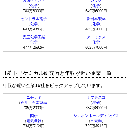
関西ペイント
レック
（
化学
）
（
化学
）
783万8000円
549万6000円
セントラル硝子
新日本製薬
（
化学
）
（
化学
）
643万9345円
485万2000円
児玉化学工業
アトミクス
（
化学
）
（
化学
）
477万2692円
602万7000円
トリケミカル研究所と年収が近い企業一覧
年収が近い企業16社をピックアップしています。
ニチレキ
ナブテスコ
（
石油・石炭製品
）
（
機械
）
735万2000円
734万8000円
図研
シナネンホールディングス
（
電気機器
）
（
卸売業
）
734万5164円
735万4913円