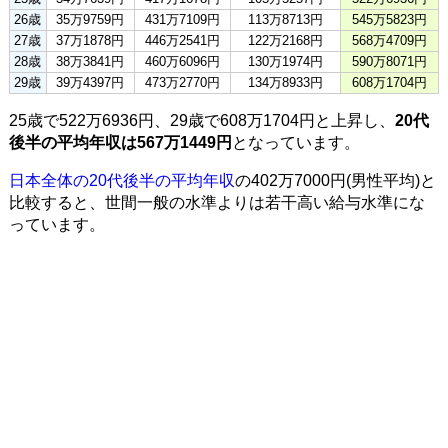
26歳
35万9759円
431万7109円
113万8713円
545万5823円
27歳
37万1878円
446万2541円
122万2168円
568万4709円
28歳
38万3841円
460万6096円
130万1974円
590万8071円
29歳
39万4397円
473万2770円
134万8933円
608万1704円
25歳で522万6936円、29歳で608万1704円と上昇し、
20代
後半の平均年収は567万1449円
となっています。
日本全体の20代後半の平均年収
の402万7000円(男性平均)と
比較すると、世間一般の水準よりは若干高い給与水準にな
っています。