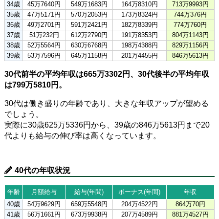
34歳
45万7640円
549万1683円
164万8310円
713万9993円
35歳
47万5171円
570万2053円
173万8324円
744万376円
36歳
49万2701円
591万2421円
182万8339円
774万760円
37歳
51万232円
612万2790円
191万8353円
804万1143円
38歳
52万5564円
630万6768円
198万4388円
829万1156円
39歳
53万7596円
645万1158円
201万4455円
846万5613円
30代前半の平均年収は665万3302円、30代後半の平均年収
は799万5810円。
30代は働き盛りの年齢であり、大きな年収アップが望める
でしょう。
実際に30歳625万5336円から、39歳の846万5613円まで20
代よりも給与の伸び率は高くなっています。
40代の年収状況
年齢
月額給与
給与(年間)
ボーナス(年間)
年収
40歳
54万9629円
659万5548円
204万4522円
864万70円
41歳
56万1661円
673万9938円
207万4589円
881万4527円