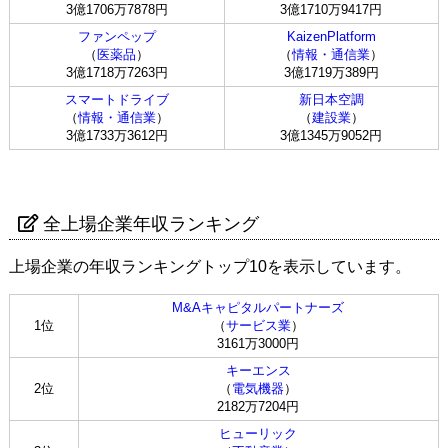
3億1706万7878円
3億1710万9417円
ファンペップ
KaizenPlatform
（
医薬品
）
（
情報・通信業
）
3億1718万7263円
3億1719万389円
スマートドライブ
新日本空調
（
情報・通信業
）
（
建設業
）
3億1733万3612円
3億1345万9052円
全上場企業年収ランキング
上場企業の年収ランキングトップ10を表示しています。
M&Aキャピタルパートナーズ
1位
（
サービス業
）
3161万3000円
キーエンス
2位
（
電気機器
）
2182万7204円
ヒューリック