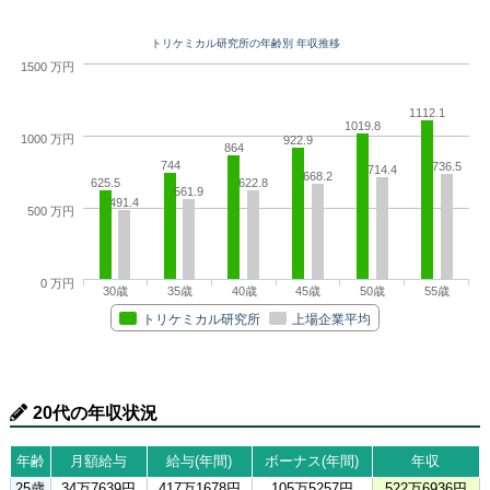
トリケミカル研究所の年齢別 年収推移
1500 万円
1112.1
1019.8
1000 万円
922.9
864
744
736.5
714.4
668.2
625.5
622.8
561.9
491.4
500 万円
0 万円
30歳
35歳
40歳
45歳
50歳
55歳
トリケミカル研究所
上場企業平均
20代の年収状況
年齢
月額給与
給与(年間)
ボーナス(年間)
年収
25歳
34万7639円
417万1678円
105万5257円
522万6936円