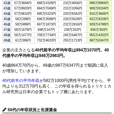
42歳
57万3694円
688万4328円
210万4656円
898万8984円
43歳
57万8920円
694万7049円
215万1056円
909万8104円
44歳
57万9610円
695万5323円
220万8342円
916万3666円
45歳
58万299円
696万3598円
226万5629円
922万9228円
46歳
58万989円
697万1873円
232万2916円
929万4788円
47歳
58万1678円
698万147円
238万202円
936万350円
48歳
59万1477円
709万7734円
245万6467円
955万4202円
49歳
61万386円
732万4633円
255万1713円
987万6347円
企業の主力となる
40代前半の平均年収は894万1070円、40
代後半の平均年収は946万2983円。
40歳864万70円から、49歳の987万6347円まで順調に収入
が増加していきます。
40代前半の平均年収
が582万1000円(男性平均)ですから、平
均よりも312万70円も高く、この年収を得られるトリケミカ
ル研究所は日本の企業でもトップ層にあたります。
50代の年収状況と生涯賃金