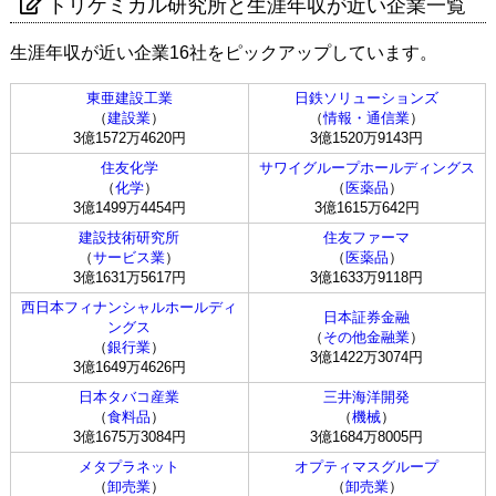
トリケミカル研究所と生涯年収が近い企業一覧
生涯年収が近い企業16社をピックアップしています。
東亜建設工業
日鉄ソリューションズ
（
建設業
）
（
情報・通信業
）
3億1572万4620円
3億1520万9143円
住友化学
サワイグループホールディングス
（
化学
）
（
医薬品
）
3億1499万4454円
3億1615万642円
建設技術研究所
住友ファーマ
（
サービス業
）
（
医薬品
）
3億1631万5617円
3億1633万9118円
西日本フィナンシャルホールディ
日本証券金融
ングス
（
その他金融業
）
（
銀行業
）
3億1422万3074円
3億1649万4626円
日本タバコ産業
三井海洋開発
（
食料品
）
（
機械
）
3億1675万3084円
3億1684万8005円
メタプラネット
オプティマスグループ
（
卸売業
）
（
卸売業
）