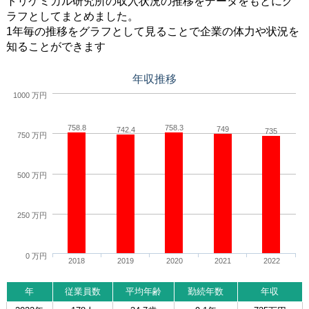
トリケミカル研究所の収入状況の推移をデータをもとにグ
ラフとしてまとめました。
1年毎の推移をグラフとして見ることで企業の体力や状況を
知ることができます
年収推移
1000 万円
758.8
758.3
749
742.4
735
750 万円
500 万円
250 万円
0 万円
2018
2019
2020
2021
2022
年
従業員数
平均年齢
勤続年数
年収