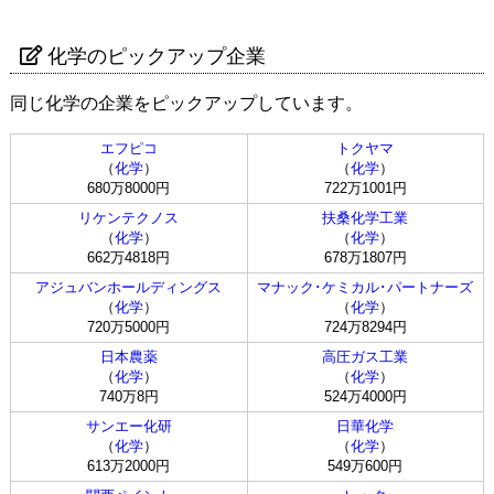
化学のピックアップ企業
同じ化学の企業をピックアップしています。
エフピコ
トクヤマ
（
化学
）
（
化学
）
680万8000円
722万1001円
リケンテクノス
扶桑化学工業
（
化学
）
（
化学
）
662万4818円
678万1807円
アジュバンホールディングス
マナック･ケミカル･パートナーズ
（
化学
）
（
化学
）
720万5000円
724万8294円
日本農薬
高圧ガス工業
（
化学
）
（
化学
）
740万8円
524万4000円
サンエー化研
日華化学
（
化学
）
（
化学
）
613万2000円
549万600円