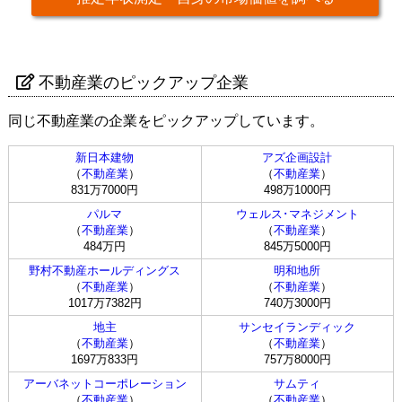
不動産業のピックアップ企業
同じ不動産業の企業をピックアップしています。
新日本建物
アズ企画設計
（
不動産業
）
（
不動産業
）
831万7000円
498万1000円
パルマ
ウェルス･マネジメント
（
不動産業
）
（
不動産業
）
484万円
845万5000円
野村不動産ホールディングス
明和地所
（
不動産業
）
（
不動産業
）
1017万7382円
740万3000円
地主
サンセイランディック
（
不動産業
）
（
不動産業
）
1697万833円
757万8000円
アーバネットコーポレーション
サムティ
（
不動産業
）
（
不動産業
）