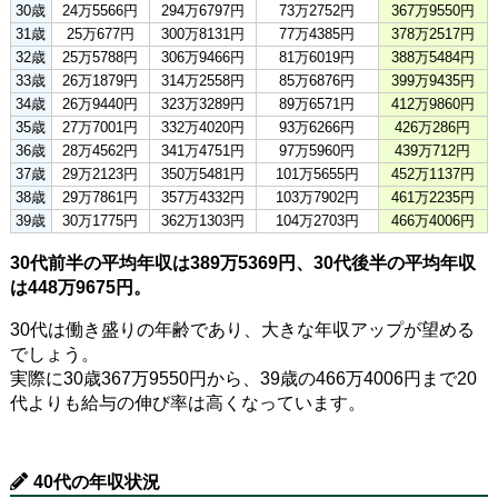
30歳
24万5566円
294万6797円
73万2752円
367万9550円
31歳
25万677円
300万8131円
77万4385円
378万2517円
32歳
25万5788円
306万9466円
81万6019円
388万5484円
33歳
26万1879円
314万2558円
85万6876円
399万9435円
34歳
26万9440円
323万3289円
89万6571円
412万9860円
35歳
27万7001円
332万4020円
93万6266円
426万286円
36歳
28万4562円
341万4751円
97万5960円
439万712円
37歳
29万2123円
350万5481円
101万5655円
452万1137円
38歳
29万7861円
357万4332円
103万7902円
461万2235円
39歳
30万1775円
362万1303円
104万2703円
466万4006円
30代前半の平均年収は389万5369円、30代後半の平均年収
は448万9675円。
30代は働き盛りの年齢であり、大きな年収アップが望める
でしょう。
実際に30歳367万9550円から、39歳の466万4006円まで20
代よりも給与の伸び率は高くなっています。
40代の年収状況