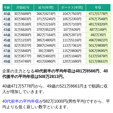
年齢
月額給与
給与(年間)
ボーナス(年間)
年収
40歳
30万5689円
366万8274円
104万7503円
471万5778円
41歳
30万9603円
371万5245円
105万2303円
476万7549円
42歳
31万3518円
376万2216円
105万7103円
481万9320円
43歳
31万6626円
379万9522円
107万626円
487万149円
44歳
31万8930円
382万7164円
109万2871円
492万35円
45歳
32万1233円
385万4805円
111万5116円
496万9922円
46歳
32万3537円
388万2446円
113万7361円
501万9808円
47歳
32万5840円
391万88円
115万9606円
506万9695円
48歳
32万9577円
395万4932円
118万1046円
513万5979円
49歳
33万4748円
401万6980円
120万1680円
521万8661円
企業の主力となる
40代前半の平均年収は481万8566円、40
代後半の平均年収は508万2813円。
40歳471万5778円から、49歳の521万8661円まで順調に収
入が増加していきます。
40代前半の平均年収
が582万1000円(男性平均)ですから、平
均よりも低く寂しい数字といえます。