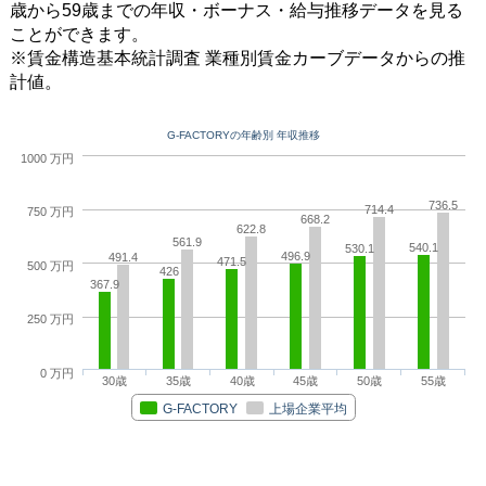
歳から59歳までの年収・ボーナス・給与推移データを見る
ことができます。
※賃金構造基本統計調査 業種別賃金カーブデータからの推
計値。
G-FACTORYの年齢別 年収推移
1000 万円
736.5
714.4
750 万円
668.2
622.8
561.9
540.1
530.1
496.9
491.4
471.5
500 万円
426
367.9
250 万円
0 万円
30歳
35歳
40歳
45歳
50歳
55歳
G-FACTORY
上場企業平均