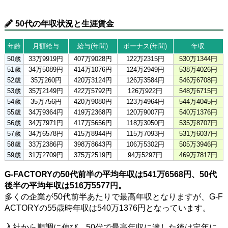
50代の年収状況と生涯賃金
年齢
月額給与
給与(年間)
ボーナス(年間)
年収
50歳
33万9919円
407万9028円
122万2315円
530万1344円
51歳
34万5089円
414万1076円
124万2949円
538万4026円
52歳
35万260円
420万3124円
126万3584円
546万6708円
53歳
35万2149円
422万5792円
126万922円
548万6715円
54歳
35万756円
420万9080円
123万4964円
544万4045円
55歳
34万9364円
419万2368円
120万9007円
540万1376円
56歳
34万7971円
417万5656円
118万3050円
535万8707円
57歳
34万6578円
415万8944円
115万7093円
531万6037円
58歳
33万2386円
398万8643円
106万5302円
505万3946円
59歳
31万2709円
375万2519円
94万5297円
469万7817円
G-FACTORYの50代前半の平均年収は541万6568円、50代
後半の平均年収は516万5577円。
多くの企業が50代前半あたりで最高年収となりますが、G-F
ACTORYの55歳時年収は540万1376円となっています。
入社から順調に伸び、50代で最高年収に達した後は定年に