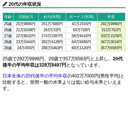
20代の年収状況
年齢
月額給与
給与(年間)
ボーナス(年間)
年収
25歳
20万9806円
251万7680円
41万2316円
292万9996円
26歳
21万9169円
263万33円
50万729円
313万762円
27歳
22万8532円
274万2387円
58万9142円
333万1529円
28歳
23万5344円
282万4128円
64万9486円
347万3616円
29歳
24万455円
288万5463円
69万1120円
357万6583円
25歳で292万9996円、29歳で357万6583円と上昇し、
20代
後半の平均年収は328万8497円
となっています。
日本全体の20代後半の平均年収
の402万7000円(男性平均)と
比較すると、世間一般の水準よりは低い給与水準といえま
す。