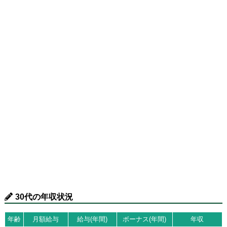
30代の年収状況
年齢
月額給与
給与(年間)
ボーナス(年間)
年収