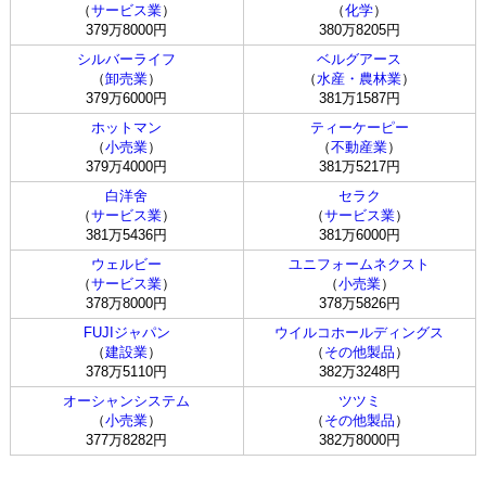
（
サービス業
）
（
化学
）
379万8000円
380万8205円
シルバーライフ
ベルグアース
（
卸売業
）
（
水産・農林業
）
379万6000円
381万1587円
ホットマン
ティーケーピー
（
小売業
）
（
不動産業
）
379万4000円
381万5217円
白洋舍
セラク
（
サービス業
）
（
サービス業
）
381万5436円
381万6000円
ウェルビー
ユニフォームネクスト
（
サービス業
）
（
小売業
）
378万8000円
378万5826円
FUJIジャパン
ウイルコホールディングス
（
建設業
）
（
その他製品
）
378万5110円
382万3248円
オーシャンシステム
ツツミ
（
小売業
）
（
その他製品
）
377万8282円
382万8000円