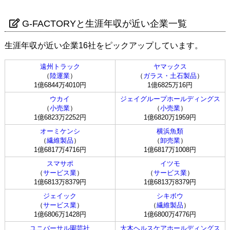
G-FACTORYと生涯年収が近い企業一覧
生涯年収が近い企業16社をピックアップしています。
遠州トラック
ヤマックス
（
陸運業
）
（
ガラス・土石製品
）
1億6844万4010円
1億6825万16円
ウカイ
ジェイグループホールディングス
（
小売業
）
（
小売業
）
1億6823万2252円
1億6820万1959円
オーミケンシ
横浜魚類
（
繊維製品
）
（
卸売業
）
1億6817万4716円
1億6817万1008円
スマサポ
イツモ
（
サービス業
）
（
サービス業
）
1億6813万8379円
1億6813万8379円
ジェイック
シキボウ
（
サービス業
）
（
繊維製品
）
1億6806万1428円
1億6800万4776円
ユニバーサル園芸社
大木ヘルスケアホールディングス