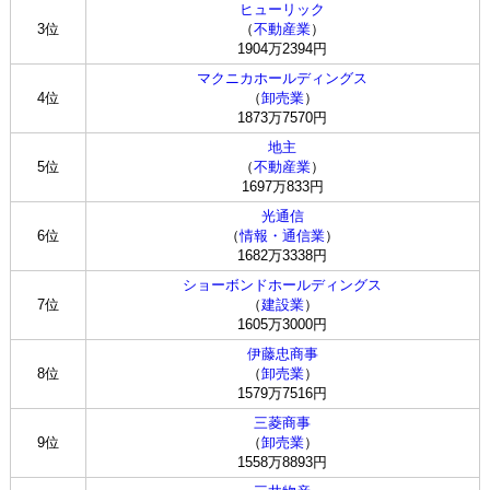
ヒューリック
3位
（
不動産業
）
1904万2394円
マクニカホールディングス
4位
（
卸売業
）
1873万7570円
地主
5位
（
不動産業
）
1697万833円
光通信
6位
（
情報・通信業
）
1682万3338円
ショーボンドホールディングス
7位
（
建設業
）
1605万3000円
伊藤忠商事
8位
（
卸売業
）
1579万7516円
三菱商事
9位
（
卸売業
）
1558万8893円