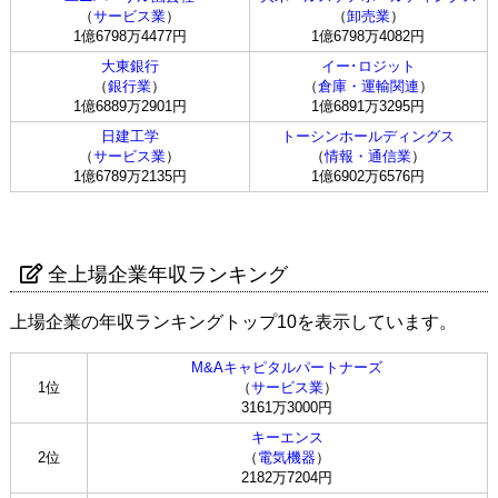
（
サービス業
）
（
卸売業
）
1億6798万4477円
1億6798万4082円
大東銀行
イー･ロジット
（
銀行業
）
（
倉庫・運輸関連
）
1億6889万2901円
1億6891万3295円
日建工学
トーシンホールディングス
（
サービス業
）
（
情報・通信業
）
1億6789万2135円
1億6902万6576円
全上場企業年収ランキング
上場企業の年収ランキングトップ10を表示しています。
M&Aキャピタルパートナーズ
1位
（
サービス業
）
3161万3000円
キーエンス
2位
（
電気機器
）
2182万7204円