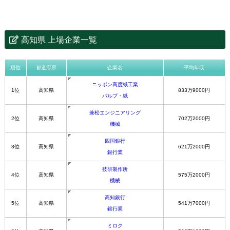
高知県 上場企業一覧
順位
都道府県
企業名
平均年収
ニッポン高度紙工業
1位
高知県
833万9000円
パルプ・紙
兼松エンジニアリング
2位
高知県
702万2000円
機械
四国銀行
3位
高知県
621万2000円
銀行業
技研製作所
4位
高知県
575万2000円
機械
高知銀行
5位
高知県
541万7000円
銀行業
ミロク