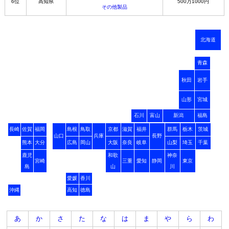
6位
高知県
500万1000円
その他製品
北海道
青森
秋田
岩手
山形
宮城
石川
富山
新潟
福島
長崎
佐賀
福岡
島根
鳥取
京都
滋賀
福井
群馬
栃木
茨城
山口
兵庫
長野
熊本
大分
広島
岡山
大阪
奈良
岐阜
山梨
埼玉
千葉
鹿児
和歌
神奈
宮崎
三重
愛知
静岡
東京
島
山
川
愛媛
香川
沖縄
高知
徳島
あ
か
さ
た
な
は
ま
や
ら
わ