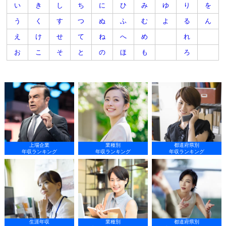
い
き
し
ち
に
ひ
み
ゆ
り
を
う
く
す
つ
ぬ
ふ
む
よ
る
ん
え
け
せ
て
ね
へ
め
れ
お
こ
そ
と
の
ほ
も
ろ
上場企業
業種別
都道府県別
年収ランキング
年収ランキング
年収ランキング
生涯年収
業種別
都道府県別