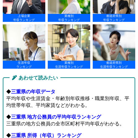
上場企業
業種別
都道府県別
年収ランキング
年収ランキング
年収ランキング
生涯年収
業種別
都道府県別
ランキング
生涯年収ランキング
生涯年収ランキング
あわせて読みたい
◆
三重県の年収データ
平均年収や生涯賃金・年齢別年収推移・職業別年収、平
均世帯年収、平均家賃などがわかる。
◆
三重県 地方公務員の平均年収ランキング
三重県の地方公務員の全市区町村平均年収がわかる。
◆
三重県 所得（年収）ランキング