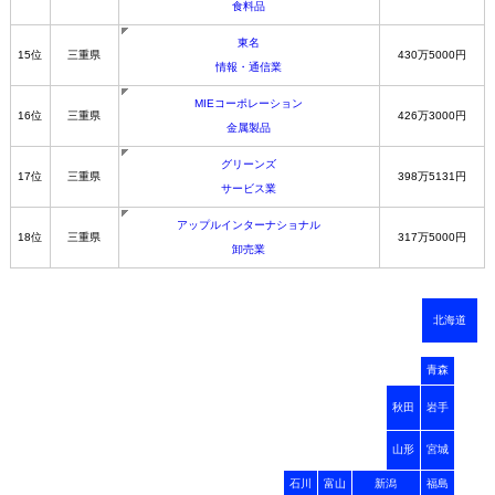
食料品
東名
15位
三重県
430万5000円
情報・通信業
MIEコーポレーション
16位
三重県
426万3000円
金属製品
グリーンズ
17位
三重県
398万5131円
サービス業
アップルインターナショナル
18位
三重県
317万5000円
卸売業
北海道
青森
秋田
岩手
山形
宮城
石川
富山
新潟
福島