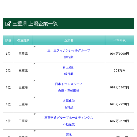
三重県 上場企業一覧
順位
都道府県
企業名
平均年収
三十三フィナンシャルグループ
1位
三重県
994万7000円
銀行業
百五銀行
2位
三重県
698万円
銀行業
日本トランスシティ
3位
三重県
697万6362円
倉庫・運輸関連
太陽化学
4位
三重県
695万2920円
食料品
三重交通グループホールディングス
5位
三重県
607万2579円
不動産業
安永