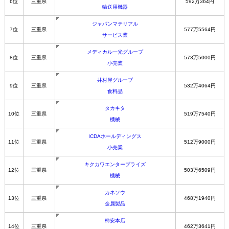
6位
三重県
592万364円
輸送用機器
ジャパンマテリアル
7位
三重県
577万5564円
サービス業
メディカル一光グループ
8位
三重県
573万5000円
小売業
井村屋グループ
9位
三重県
532万4064円
食料品
タカキタ
10位
三重県
519万7540円
機械
ICDAホールディングス
11位
三重県
512万9000円
小売業
キクカワエンタープライズ
12位
三重県
503万6509円
機械
カネソウ
13位
三重県
468万1940円
金属製品
柿安本店
14位
三重県
462万3641円