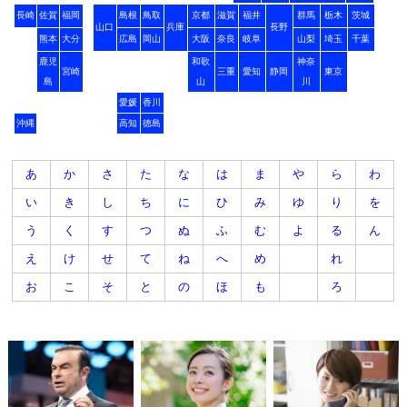
長崎
佐賀
福岡
島根
鳥取
京都
滋賀
福井
群馬
栃木
茨城
山口
兵庫
長野
熊本
大分
広島
岡山
大阪
奈良
岐阜
山梨
埼玉
千葉
鹿児
和歌
神奈
宮崎
三重
愛知
静岡
東京
島
山
川
愛媛
香川
沖縄
高知
徳島
あ
か
さ
た
な
は
ま
や
ら
わ
い
き
し
ち
に
ひ
み
ゆ
り
を
う
く
す
つ
ぬ
ふ
む
よ
る
ん
え
け
せ
て
ね
へ
め
れ
お
こ
そ
と
の
ほ
も
ろ