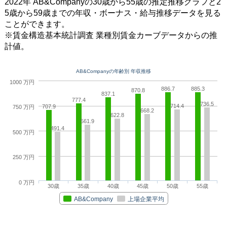
2022年 AB&Companyの30歳から55歳の推定推移グラフと2
5歳から59歳までの年収・ボーナス・給与推移データを見る
ことができます。
※賃金構造基本統計調査 業種別賃金カーブデータからの推
計値。
AB&Companyの年齢別 年収推移
1000 万円
886.7
885.3
870.8
837.1
777.4
736.5
714.4
707.9
750 万円
668.2
622.8
561.9
491.4
500 万円
250 万円
0 万円
30歳
35歳
40歳
45歳
50歳
55歳
AB&Company
上場企業平均