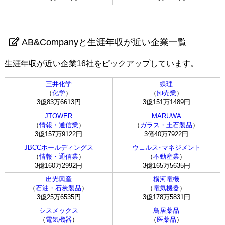
AB&Companyと生涯年収が近い企業一覧
生涯年収が近い企業16社をピックアップしています。
三井化学
蝶理
（
化学
）
（
卸売業
）
3億83万6613円
3億151万1489円
JTOWER
MARUWA
（
情報・通信業
）
（
ガラス・土石製品
）
3億157万9122円
3億40万7922円
JBCCホールディングス
ウェルス･マネジメント
（
情報・通信業
）
（
不動産業
）
3億160万2992円
3億165万5635円
出光興産
横河電機
（
石油・石炭製品
）
（
電気機器
）
3億25万6535円
3億178万5831円
シスメックス
鳥居薬品
（
電気機器
）
（
医薬品
）