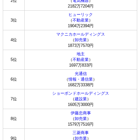
2位
（
電気機器
）
2182万7204円
ヒューリック
3位
（
不動産業
）
1904万2394円
マクニカホールディングス
4位
（
卸売業
）
1873万7570円
地主
5位
（
不動産業
）
1697万833円
光通信
6位
（
情報・通信業
）
1682万3338円
ショーボンドホールディングス
7位
（
建設業
）
1605万3000円
伊藤忠商事
8位
（
卸売業
）
1579万7516円
三菱商事
9位
（
卸売業
）