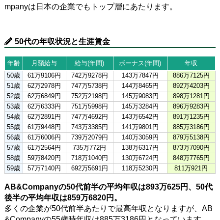
mpanyは日本の企業でもトップ層にあたります。
50代の年収状況と生涯賃金
年齢
月額給与
給与(年間)
ボーナス(年間)
年収
50歳
61万9106円
742万9278円
143万7847円
886万7125円
51歳
62万2978円
747万5738円
144万8465円
892万4203円
52歳
62万6849円
752万2198円
145万9083円
898万1281円
53歳
62万6333円
751万5998円
145万3284円
896万9283円
54歳
62万2891円
747万4692円
143万6542円
891万1235円
55歳
61万9448円
743万3385円
141万9801円
885万3186円
56歳
61万6006円
739万2079円
140万3059円
879万5138円
57歳
61万2564円
735万772円
138万6317円
873万7090円
58歳
59万8420円
718万1040円
130万6724円
848万7765円
59歳
57万7140円
692万5691円
118万5230円
811万921円
AB&Companyの50代前半の平均年収は893万625円、50代
後半の平均年収は859万6820円。
多くの企業が50代前半あたりで最高年収となりますが、AB
&Companyの55歳時年収は885万3186円となっています。