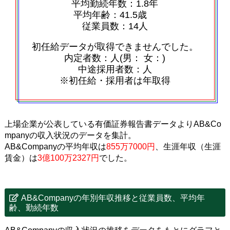
平均勤続年数：1.8年
平均年齢：41.5歳
従業員数：14人
初任給データが取得できませんでした。
内定者数：人(男： 女：)
中途採用者数：人
※初任給・採用者は年取得
上場企業が公表している有価証券報告書データよりAB&Co
mpanyの収入状況のデータを集計。
AB&Companyの平均年収は
855万7000円
、生涯年収（生涯
賃金）は
3億100万2327円
でした。
AB&Companyの年別年収推移と従業員数、平均年
齢、勤続年数