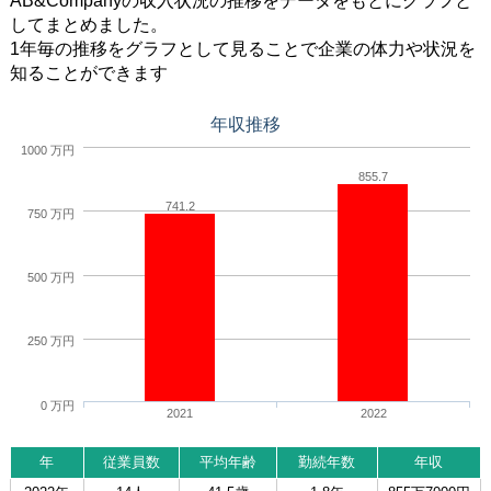
AB&Companyの収入状況の推移をデータをもとにグラフと
してまとめました。
1年毎の推移をグラフとして見ることで企業の体力や状況を
知ることができます
年収推移
1000 万円
855.7
741.2
750 万円
500 万円
250 万円
0 万円
2021
2022
年
従業員数
平均年齢
勤続年数
年収