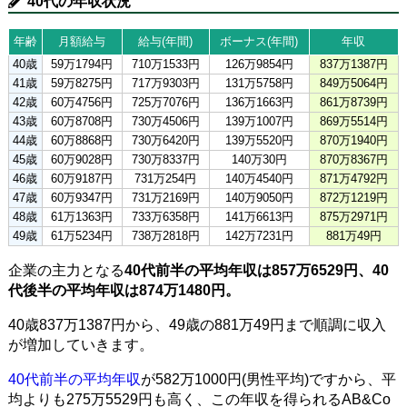
40代の年収状況
年齢
月額給与
給与(年間)
ボーナス(年間)
年収
40歳
59万1794円
710万1533円
126万9854円
837万1387円
41歳
59万8275円
717万9303円
131万5758円
849万5064円
42歳
60万4756円
725万7076円
136万1663円
861万8739円
43歳
60万8708円
730万4506円
139万1007円
869万5514円
44歳
60万8868円
730万6420円
139万5520円
870万1940円
45歳
60万9028円
730万8337円
140万30円
870万8367円
46歳
60万9187円
731万254円
140万4540円
871万4792円
47歳
60万9347円
731万2169円
140万9050円
872万1219円
48歳
61万1363円
733万6358円
141万6613円
875万2971円
49歳
61万5234円
738万2818円
142万7231円
881万49円
企業の主力となる
40代前半の平均年収は857万6529円、40
代後半の平均年収は874万1480円。
40歳837万1387円から、49歳の881万49円まで順調に収入
が増加していきます。
40代前半の平均年収
が582万1000円(男性平均)ですから、平
均よりも275万5529円も高く、この年収を得られるAB&Co