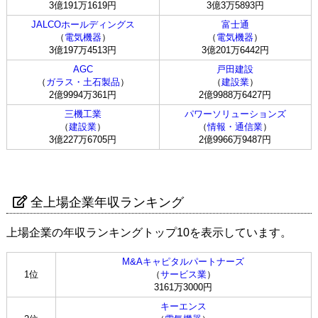
3億191万1619円
3億3万5893円
JALCOホールディングス
富士通
（
電気機器
）
（
電気機器
）
3億197万4513円
3億201万6442円
AGC
戸田建設
（
ガラス・土石製品
）
（
建設業
）
2億9994万361円
2億9988万6427円
三機工業
パワーソリューションズ
（
建設業
）
（
情報・通信業
）
3億227万6705円
2億9966万9487円
全上場企業年収ランキング
上場企業の年収ランキングトップ10を表示しています。
M&Aキャピタルパートナーズ
1位
（
サービス業
）
3161万3000円
キーエンス