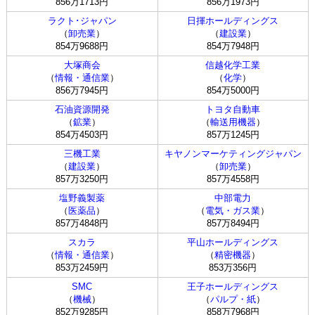
856万1713円
856万1973円
ラクト･ジャパン
日揮ホールディングス
（
卸売業
）
（
建設業
）
854万9688円
854万7948円
大塚商会
信越化学工業
（
情報・通信業
）
（
化学
）
856万7945円
854万5000円
石油資源開発
トヨタ自動車
（
鉱業
）
（
輸送用機器
）
854万4503円
857万1245円
三機工業
キヤノンマーケティングジャパン
（
建設業
）
（
卸売業
）
857万3250円
857万4558円
塩野義製薬
中部電力
（
医薬品
）
（
電気・ガス業
）
857万4848円
857万8494円
スカラ
平山ホールディングス
（
情報・通信業
）
（
精密機器
）
853万2459円
853万356円
SMC
王子ホールディングス
（
機械
）
（
パルプ・紙
）
852万9285円
858万7968円