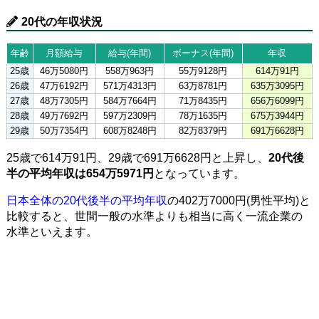
20代の年収状況
年齢
月額給与
給与(年間)
ボーナス(年間)
年収
25歳
46万5080円
558万963円
55万9128円
614万91円
26歳
47万6192円
571万4313円
63万8781円
635万3095円
27歳
48万7305円
584万7664円
71万8435円
656万6099円
28歳
49万7692円
597万2309円
78万1635円
675万3944円
29歳
50万7354円
608万8248円
82万8379円
691万6628円
25歳で614万91円、29歳で691万6628円と上昇し、
20代後
半の平均年収は654万5971円
となっています。
日本全体の20代後半の平均年収
の402万7000円(男性平均)と
比較すると、世間一般の水準よりも相当に高く一流企業の
水準といえます。