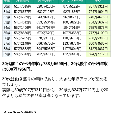
年齢
月額給与
給与(年間)
ボーナス(年間)
年収
30歳
51万7015円
620万4188円
87万5122円
707万9311円
31歳
52万6677円
632万128円
92万1866円
724万1994円
32歳
53万6339円
643万6068円
96万8609円
740万4678円
33歳
54万4612円
653万5344円
100万8293円
754万3637円
34歳
55万1496円
661万7957円
104万915円
765万8873円
35歳
55万8380円
670万570円
107万3538円
777万4109円
36歳
56万5265円
678万3183円
110万6161円
788万9345円
37歳
57万2149円
686万5796円
113万8784円
800万4580円
38歳
57万8832円
694万5988円
117万8046円
812万4037円
39歳
58万5313円
702万3760円
122万3951円
824万7712円
30代前半の平均年収は738万5699円、30代後半の平均年収
は800万7956円。
30代は働き盛りの年齢であり、大きな年収アップが望める
でしょう。
実際に30歳707万9311円から、39歳の824万7712円まで20
代よりも給与の伸び率は高くなっています。