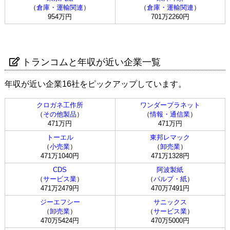
（
倉庫・運輸関連
）
（
倉庫・運輸関連
）
954万円
701万2260円
トランコムと年収が近い企業一覧
年収が近い企業16社をピックアップしています。
クロガネ工作所
ワンダープラネット
（
その他製品
）
（
情報・通信業
）
471万円
471万円
トーエル
東邦レマック
（
小売業
）
（
卸売業
）
471万1040円
471万1328円
CDS
阿波製紙
（
サービス業
）
（
パルプ・紙
）
471万2479円
470万7491円
ジーエフシー
サニックス
（
卸売業
）
（
サービス業
）
470万5424円
470万5000円