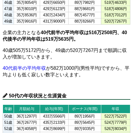
46歳
35万8054円
429万6650円
89万7982円
519万4633円
47歳
35万8010円
429万6123円
88万8681円
518万4806円
48歳
35万8536円
430万2434円
88万4577円
518万7012円
49歳
35万9916円
431万9000円
88万8266円
520万7267円
企業の主力となる
40代前半の平均年収は516万2508円、40
代後半の平均年収は519万5635円。
40歳505万5172円から、49歳の520万7267円まで順調に収
入が増加していきます。
40代前半の平均年収
が582万1000円(男性平均)ですから、平
均よりも低く寂しい数字といえます。
50代の年収状況と生涯賃金
年齢
月額給与
給与(年間)
ボーナス(年間)
年収
50歳
36万1297円
433万5566円
89万1956円
522万7522円
51歳
36万2677円
435万2133円
89万5645円
524万7779円
52歳
36万4058円
436万8699円
89万9335円
526万8034円