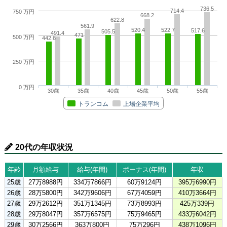
736.5
714.4
750 万円
668.2
622.8
561.9
520.4
522.7
517.6
505.5
491.4
471
500 万円
442.6
250 万円
0 万円
30歳
35歳
40歳
45歳
50歳
55歳
トランコム
上場企業平均
20代の年収状況
年齢
月額給与
給与(年間)
ボーナス(年間)
年収
25歳
27万8988円
334万7866円
60万9124円
395万6990円
26歳
28万5800円
342万9606円
67万4059円
410万3664円
27歳
29万2612円
351万1345円
73万8993円
425万339円
28歳
29万8047円
357万6575円
75万9465円
433万6042円
29歳
30万2566円
363万800円
75万296円
438万1096円