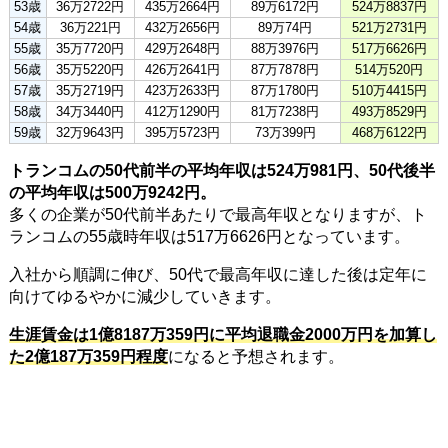
53歳
36万2722円
435万2664円
89万6172円
524万8837円
54歳
36万221円
432万2656円
89万74円
521万2731円
55歳
35万7720円
429万2648円
88万3976円
517万6626円
56歳
35万5220円
426万2641円
87万7878円
514万520円
57歳
35万2719円
423万2633円
87万1780円
510万4415円
58歳
34万3440円
412万1290円
81万7238円
493万8529円
59歳
32万9643円
395万5723円
73万399円
468万6122円
トランコムの50代前半の平均年収は524万981円、50代後半
の平均年収は500万9242円。
多くの企業が50代前半あたりで最高年収となりますが、ト
ランコムの55歳時年収は517万6626円となっています。
入社から順調に伸び、50代で最高年収に達した後は定年に
向けてゆるやかに減少していきます。
生涯賃金は1億8187万359円に平均退職金2000万円を加算し
た2億187万359円程度
になると予想されます。