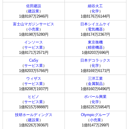
佐田建設
細谷火工
（
建設業
）
（
化学
）
1億8197万2946円
1億8176万6144円
富士山マガジンサービス
日本シイエムケイ
（
小売業
）
（
電気機器
）
1億8198万5280円
1億8174万2367円
インソース
東京衡機
（
サービス業
）
（
精密機器
）
1億8171万2571円
1億8203万696円
CaSy
日本デコラックス
（
サービス業
）
（
化学
）
1億8203万5766円
1億8169万6171円
ウィザス
三洋工業
（
サービス業
）
（
金属製品
）
1億8208万1937円
1億8160万6496円
ヒビノ
ポバール興業
（
サービス業
）
（
化学
）
1億8215万8888円
1億8225万5954円
技研ホールディングス
Olympicグループ
（
建設業
）
（
小売業
）
1億8226万3936円
1億8147万299円