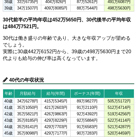
38歳
33万6735円
404万826円
87万5261円
491万6087円
39歳
34万1507円
409万8085円
88万7544円
498万5630円
30代前半の平均年収は452万5650円、30代後半の平均年収
は484万7521円。
30代は働き盛りの年齢であり、大きな年収アップが望める
でしょう。
実際に30歳442万6152円から、39歳の498万5630円まで20
代よりも給与の伸び率は高くなっています。
40代の年収状況
年齢
月額給与
給与(年間)
ボーナス(年間)
年収
40歳
34万6278円
415万5345円
89万9827円
505万5172円
41歳
35万1050円
421万2603円
91万2110円
512万4714円
42歳
35万5821円
426万9863円
92万4392円
519万4256円
43歳
35万8185円
429万8229円
92万5884円
522万4114円
44歳
35万8141円
429万7703円
91万6583円
521万4287円
45歳
35万8098円
429万7177円
90万7283円
520万4459円