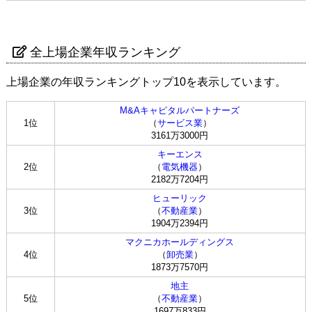
全上場企業年収ランキング
上場企業の年収ランキングトップ10を表示しています。
M&Aキャピタルパートナーズ
1位
（
サービス業
）
3161万3000円
キーエンス
2位
（
電気機器
）
2182万7204円
ヒューリック
3位
（
不動産業
）
1904万2394円
マクニカホールディングス
4位
（
卸売業
）
1873万7570円
地主
5位
（
不動産業
）
1697万833円