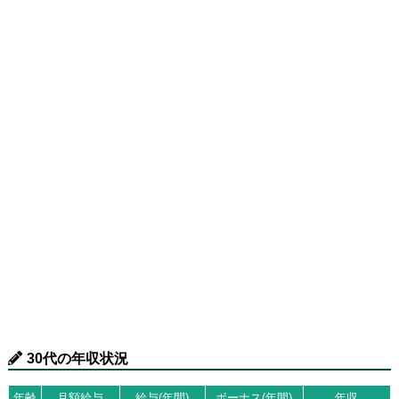
30代の年収状況
年齢
月額給与
給与(年間)
ボーナス(年間)
年収