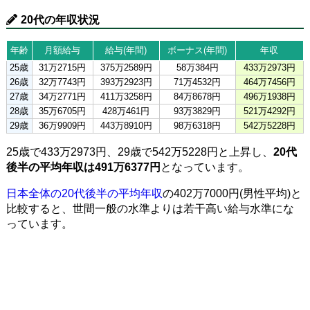
20代の年収状況
年齢
月額給与
給与(年間)
ボーナス(年間)
年収
25歳
31万2715円
375万2589円
58万384円
433万2973円
26歳
32万7743円
393万2923円
71万4532円
464万7456円
27歳
34万2771円
411万3258円
84万8678円
496万1938円
28歳
35万6705円
428万461円
93万3829円
521万4292円
29歳
36万9909円
443万8910円
98万6318円
542万5228円
25歳で433万2973円、29歳で542万5228円と上昇し、
20代
後半の平均年収は491万6377円
となっています。
日本全体の20代後半の平均年収
の402万7000円(男性平均)と
比較すると、世間一般の水準よりは若干高い給与水準にな
っています。