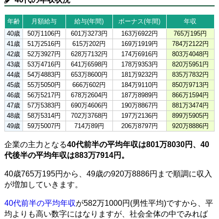
年齢
月額給与
給与(年間)
ボーナス(年間)
年収
40歳
50万1106円
601万3273円
163万6922円
765万195円
41歳
51万2516円
615万202円
169万1919円
784万2122円
42歳
52万3927円
628万7132円
174万6916円
803万4048円
43歳
53万4716円
641万6598円
178万9353円
820万5951円
44歳
54万4883円
653万8600円
181万9232円
835万7832円
45歳
55万5050円
666万602円
184万9110円
850万9713円
46歳
56万5217円
678万2604円
187万8989円
866万1594円
47歳
57万5383円
690万4606円
190万8867円
881万3474円
48歳
58万5314円
702万3768円
197万2136円
899万5905円
49歳
59万5007円
714万89円
206万8797円
920万8886円
企業の主力となる
40代前半の平均年収は801万8030円、40
代後半の平均年収は883万7914円。
40歳765万195円から、49歳の920万8886円まで順調に収入
が増加していきます。
40代前半の平均年収
が582万1000円(男性平均)ですから、平
均よりも高い数字にはなりますが、社会全体の中でみれば