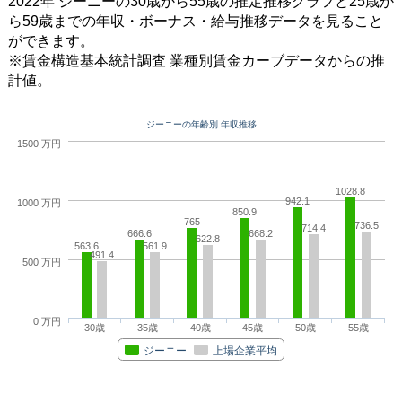
2022年 ジーニーの30歳から55歳の推定推移グラフと25歳か
ら59歳までの年収・ボーナス・給与推移データを見ること
ができます。
※賃金構造基本統計調査 業種別賃金カーブデータからの推
計値。
ジーニーの年齢別 年収推移
1500 万円
1028.8
942.1
1000 万円
850.9
765
736.5
714.4
666.6
668.2
622.8
563.6
561.9
491.4
500 万円
0 万円
30歳
35歳
40歳
45歳
50歳
55歳
ジーニー
上場企業平均