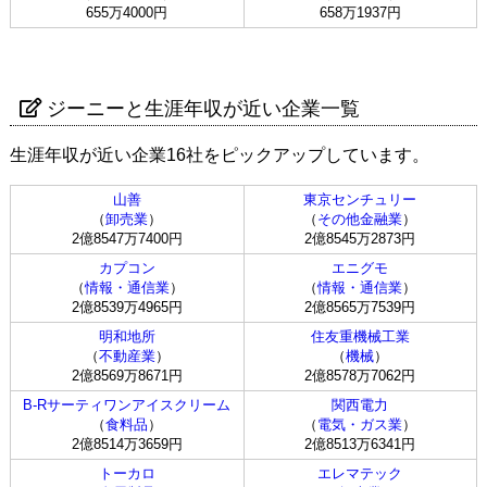
655万4000円
658万1937円
ジーニーと生涯年収が近い企業一覧
生涯年収が近い企業16社をピックアップしています。
山善
東京センチュリー
（
卸売業
）
（
その他金融業
）
2億8547万7400円
2億8545万2873円
カプコン
エニグモ
（
情報・通信業
）
（
情報・通信業
）
2億8539万4965円
2億8565万7539円
明和地所
住友重機械工業
（
不動産業
）
（
機械
）
2億8569万8671円
2億8578万7062円
B-Rサーティワンアイスクリーム
関西電力
（
食料品
）
（
電気・ガス業
）
2億8514万3659円
2億8513万6341円
トーカロ
エレマテック