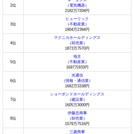
2位
（
電気機器
）
2182万7204円
ヒューリック
3位
（
不動産業
）
1904万2394円
マクニカホールディングス
4位
（
卸売業
）
1873万7570円
地主
5位
（
不動産業
）
1697万833円
光通信
6位
（
情報・通信業
）
1682万3338円
ショーボンドホールディングス
7位
（
建設業
）
1605万3000円
伊藤忠商事
8位
（
卸売業
）
1579万7516円
三菱商事