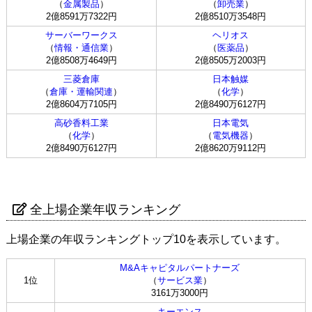
（
金属製品
）
（
卸売業
）
2億8591万7322円
2億8510万3548円
サーバーワークス
ヘリオス
（
情報・通信業
）
（
医薬品
）
2億8508万4649円
2億8505万2003円
三菱倉庫
日本触媒
（
倉庫・運輸関連
）
（
化学
）
2億8604万7105円
2億8490万6127円
高砂香料工業
日本電気
（
化学
）
（
電気機器
）
2億8490万6127円
2億8620万9112円
全上場企業年収ランキング
上場企業の年収ランキングトップ10を表示しています。
M&Aキャピタルパートナーズ
1位
（
サービス業
）
3161万3000円
キーエンス