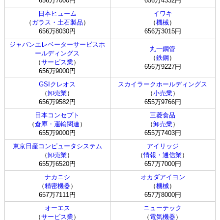
656万7000円
656万4332円
日本ヒューム
イワキ
（
ガラス・土石製品
）
（
機械
）
656万8030円
656万3015円
ジャパンエレベーターサービスホ
丸一鋼管
ールディングス
（
鉄鋼
）
（
サービス業
）
656万9227円
656万9000円
GSIクレオス
スカイラークホールディングス
（
卸売業
）
（
小売業
）
656万9582円
655万9766円
日本コンセプト
三菱食品
（
倉庫・運輸関連
）
（
卸売業
）
655万9000円
655万7403円
東京日産コンピュータシステム
アイリッジ
（
卸売業
）
（
情報・通信業
）
655万6520円
657万7000円
ナカニシ
オカダアイヨン
（
精密機器
）
（
機械
）
657万7111円
657万8000円
オーエス
ニューテック
（
サービス業
）
（
電気機器
）