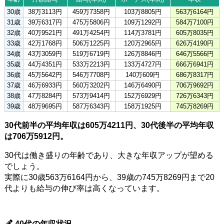
30歳
38万3113円
459万7358円
103万8805円
563万6164円
31歳
39万6317円
475万5806円
109万1292円
584万7100円
32歳
40万9521円
491万4254円
114万3781円
605万8035円
33歳
42万1768円
506万1225円
120万2965円
626万4190円
34歳
43万3059円
519万6719円
126万8846円
646万5566円
35歳
44万4351円
533万2213円
133万4727円
666万6941円
36歳
45万5642円
546万7708円
140万609円
686万8317円
37歳
46万6933円
560万3202円
146万6490円
706万9692円
38歳
47万8284円
573万9414円
152万6929円
726万6343円
39歳
48万9695円
587万6343円
158万1925円
745万8269円
30代前半の平均年収は605万4211円、30代後半の平均年収
は706万5912円。
30代は働き盛りの年齢であり、大きな年収アップが望める
でしょう。
実際に30歳563万6164円から、39歳の745万8269円まで20
代よりも給与の伸び率は高くなっています。
40代の年収状況