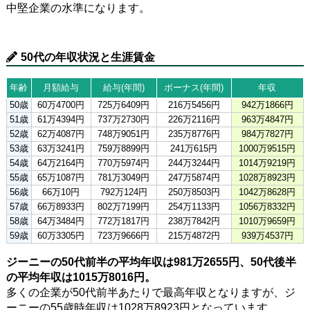
中堅企業の水準になります。
50代の年収状況と生涯賃金
年齢
月額給与
給与(年間)
ボーナス(年間)
年収
50歳
60万4700円
725万6409円
216万5456円
942万1866円
51歳
61万4394円
737万2730円
226万2116円
963万4847円
52歳
62万4087円
748万9051円
235万8776円
984万7827円
53歳
63万3241円
759万8899円
241万615円
1000万9515円
54歳
64万2164円
770万5974円
244万3244円
1014万9219円
55歳
65万1087円
781万3049円
247万5874円
1028万8923円
56歳
66万10円
792万124円
250万8503円
1042万8628円
57歳
66万8933円
802万7199円
254万1133円
1056万8332円
58歳
64万3484円
772万1817円
238万7842円
1010万9659円
59歳
60万3305円
723万9666円
215万4872円
939万4537円
ジーニーの50代前半の平均年収は981万2655円、50代後半
の平均年収は1015万8016円。
多くの企業が50代前半あたりで最高年収となりますが、ジ
ーニーの55歳時年収は1028万8923円となっています。