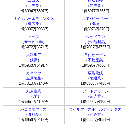
エコス
植松商会
（
小売業
）
（
卸売業
）
1億6994万3807円
1億6977万263円
サイタホールディングス
エヌ･ピー･シー
（
建設業
）
（
機械
）
1億6997万9983円
1億6976万870円
ヒップ
ウッドワン
（
サービス業
）
（
その他製品
）
1億6972万3574円
1億7002万4737円
大和重工
日住サービス
（
鉄鋼
）
（
不動産業
）
1億6968万5491円
1億6967万838円
カネソウ
広島電鉄
（
金属製品
）
（
陸運業
）
1億7010万7140円
1億6963万7458円
丸東産業
アートグリーン
（
化学
）
（
卸売業
）
1億6961万4192円
1億6960万4106円
ハゴロモフーズ
ウイルプラスホールディングス
（
食料品
）
（
小売業
）
1億6956万9412円
1億6953万4851円