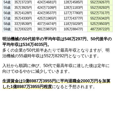
54歳
35万3723円
424万4681円
128万4585円
552万9267円
55歳
35万3925円
424万7109円
128万1183円
552万8292円
56歳
35万4128円
424万9537円
127万7780円
552万7317円
57歳
35万4330円
425万1965円
127万4377円
552万6342円
58歳
33万9539円
407万4474円
118万5029円
525万9503円
59歳
31万8322円
381万9875円
105万8847円
487万8722円
明治機械の50代前半の平均年収は546万297円、50代後半の
平均年収は534万4035円。
多くの企業が50代前半あたりで最高年収となりますが、明
治機械の55歳時年収は552万8292円となっています。
入社から順調に伸び、50代で最高年収に達した後は定年に
向けてゆるやかに減少していきます。
生涯賃金は1億6987万3955円に平均退職金2000万円を加算
した1億8987万3955円程度
になると予想されます。