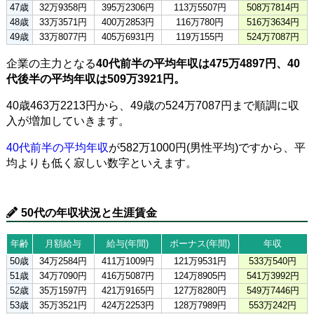
47歳
32万9358円
395万2306円
113万5507円
508万7814円
48歳
33万3571円
400万2853円
116万780円
516万3634円
49歳
33万8077円
405万6931円
119万155円
524万7087円
企業の主力となる
40代前半の平均年収は475万4897円、40
代後半の平均年収は509万3921円。
40歳463万2213円から、49歳の524万7087円まで順調に収
入が増加していきます。
40代前半の平均年収
が582万1000円(男性平均)ですから、平
均よりも低く寂しい数字といえます。
50代の年収状況と生涯賃金
年齢
月額給与
給与(年間)
ボーナス(年間)
年収
50歳
34万2584円
411万1009円
121万9531円
533万540円
51歳
34万7090円
416万5087円
124万8905円
541万3992円
52歳
35万1597円
421万9165円
127万8280円
549万7446円
53歳
35万3521円
424万2253円
128万7989円
553万242円