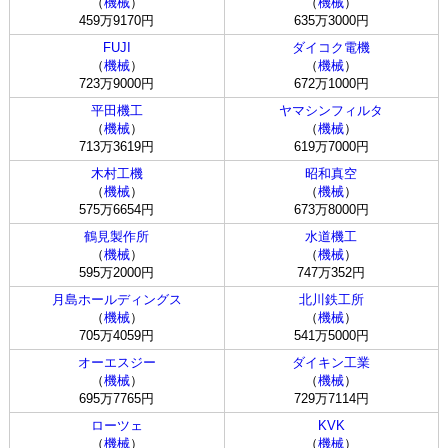
（
機械
）
（
機械
）
459万9170円
635万3000円
FUJI
ダイコク電機
（
機械
）
（
機械
）
723万9000円
672万1000円
平田機工
ヤマシンフィルタ
（
機械
）
（
機械
）
713万3619円
619万7000円
木村工機
昭和真空
（
機械
）
（
機械
）
575万6654円
673万8000円
鶴見製作所
水道機工
（
機械
）
（
機械
）
595万2000円
747万352円
月島ホールディングス
北川鉄工所
（
機械
）
（
機械
）
705万4059円
541万5000円
オーエスジー
ダイキン工業
（
機械
）
（
機械
）
695万7765円
729万7114円
ローツェ
KVK
（
機械
）
（
機械
）