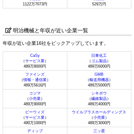
1122万7073円
529万円
明治機械と年収が近い企業一覧
年収が近い企業16社をピックアップしています。
CaSy
日東化工
（
サービス業
）
（
ゴム製品
）
489万8000円
489万6000円
ファインズ
GMB
（
情報・通信業
）
（
輸送用機器
）
489万5616円
489万5000円
コジマ
シキボウ
（
小売業
）
（
繊維製品
）
489万9000円
489万4000円
ビーウィズ
ウイルプラスホールディングス
（
サービス業
）
（
小売業
）
490万1000円
489万3000円
ディップ
三ッ星