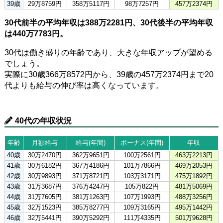
39歳
29万8759円
358万5117円
98万7257円
457万2374円
30代前半の平均年収は388万2281円、30代後半の平均年収
は440万7783円。
30代は働き盛りの年齢であり、大きな年収アップが望める
でしょう。
実際に30歳366万8572円から、39歳の457万2374円まで20
代よりも給与の伸び率は高くなっています。
40代の年収状況
年齢
月額給与
給与(年間)
ボーナス(年間)
年収
40歳
30万2470円
362万9651円
100万2561円
463万2213円
41歳
30万6182円
367万4186円
101万7866円
469万2053円
42歳
30万9893円
371万8721円
103万3171円
475万1892円
43歳
31万3687円
376万4247円
105万822円
481万5069円
44歳
31万7605円
381万1263円
107万1993円
488万3256円
45歳
32万1523円
385万8277円
109万3165円
495万1442円
46歳
32万5441円
390万5292円
111万4335円
501万9628円