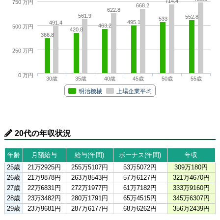
714.4
750 万円
668.2
622.8
561.9
552.8
533
495.1
491.4
463.2
500 万円
420.8
366.8
250 万円
0 万円
30歳
35歳
40歳
45歳
50歳
55歳
明治機械
上場企業平均
20代の年収状況
年齢
月額給与
給与(年間)
ボーナス(年間)
年収
25歳
21万2925円
255万5107円
53万5072円
309万180円
26歳
21万9878円
263万8543円
57万6127円
321万4670円
27歳
22万6831円
272万1977円
61万7182円
333万9160円
28歳
23万3482円
280万1791円
65万4515円
345万6307円
29歳
23万9681円
287万6177円
68万6262円
356万2439円