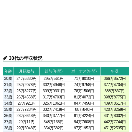
30代の年収状況
年齢
月額給与
給与(年間)
ボーナス(年間)
年収
30歳
24万5880円
295万561円
71万8010円
366万8572円
31歳
25万2078円
302万4946円
74万9758円
377万4704円
32歳
25万8277円
309万9331円
78万1506円
388万837円
33歳
26万4558円
317万4703円
81万4072円
398万8775円
34歳
27万921円
325万1061円
84万7456円
409万8517円
35歳
27万7284円
332万7419円
88万840円
420万8259円
36歳
28万3648円
340万3777円
91万4224円
431万8002円
37歳
29万11円
348万135円
94万7608円
442万7744円
38歳
29万5048円
354万582円
97万1952円
451万2535円