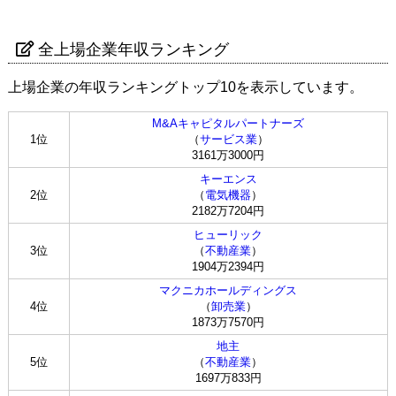
全上場企業年収ランキング
上場企業の年収ランキングトップ10を表示しています。
M&Aキャピタルパートナーズ
1位
（
サービス業
）
3161万3000円
キーエンス
2位
（
電気機器
）
2182万7204円
ヒューリック
3位
（
不動産業
）
1904万2394円
マクニカホールディングス
4位
（
卸売業
）
1873万7570円
地主
5位
（
不動産業
）
1697万833円