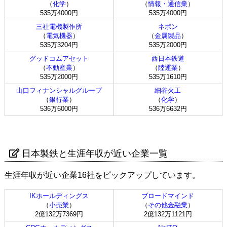
（
化学
）
（
情報・通信業
）
535万4000円
535万4000円
三社電機製作所
ネポン
（
電気機器
）
（
金属製品
）
535万3204円
535万2000円
グッドコムアセット
西日本鉄道
（
不動産業
）
（
陸運業
）
535万2000円
535万1610円
山口フィナンシャルグループ
細谷火工
（
銀行業
）
（
化学
）
536万6000円
536万6632円
日本製鉄と生涯年収が近い企業一覧
生涯年収が近い企業16社をピックアップしています。
IKホールディングス
ブロードマインド
（
小売業
）
（
その他金融業
）
2億132万7369円
2億132万1121円