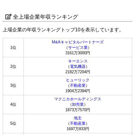
全上場企業年収ランキング
上場企業の年収ランキングトップ10を表示しています。
M&Aキャピタルパートナーズ
1位
（
サービス業
）
3161万3000円
キーエンス
2位
（
電気機器
）
2182万7204円
ヒューリック
3位
（
不動産業
）
1904万2394円
マクニカホールディングス
4位
（
卸売業
）
1873万7570円
地主
5位
（
不動産業
）
1697万833円