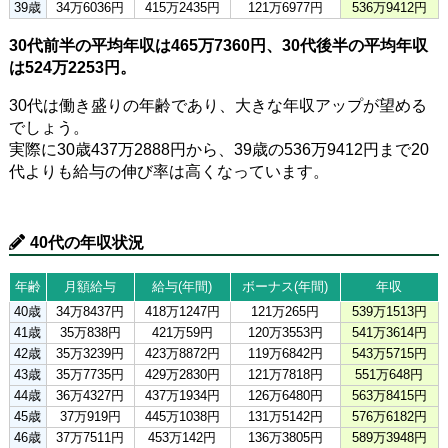
39歳
34万6036円
415万2435円
121万6977円
536万9412円
30代前半の平均年収は465万7360円、30代後半の平均年収
は524万2253円。
30代は働き盛りの年齢であり、大きな年収アップが望める
でしょう。
実際に30歳437万2888円から、39歳の536万9412円まで20
代よりも給与の伸び率は高くなっています。
40代の年収状況
年齢
月額給与
給与(年間)
ボーナス(年間)
年収
40歳
34万8437円
418万1247円
121万265円
539万1513円
41歳
35万838円
421万59円
120万3553円
541万3614円
42歳
35万3239円
423万8872円
119万6842円
543万5715円
43歳
35万7735円
429万2830円
121万7818円
551万648円
44歳
36万4327円
437万1934円
126万6480円
563万8415円
45歳
37万919円
445万1038円
131万5142円
576万6182円
46歳
37万7511円
453万142円
136万3805円
589万3948円