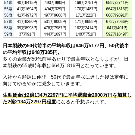
54歳
40万8415円
490万990円
169万2751円
659万3741円
55歳
41万1694円
494万329円
170万1487円
664万1816円
56歳
41万4972円
497万9668円
171万222円
668万9891円
57歳
41万8250円
501万9008円
171万8958円
673万7966円
58歳
39万8998円
478万7987円
162万2414円
641万401円
59歳
37万91円
444万1097円
148万751円
592万1849円
日本製鉄の50代前半の平均年収は646万5177円、50代後半
の平均年収は648万385円。
多くの企業が50代前半あたりで最高年収となりますが、日
本製鉄の55歳時年収は664万1816円となっています。
入社から順調に伸び、50代で最高年収に達した後は定年に
向けてゆるやかに減少していきます。
生涯賃金は2億134万2297円に平均退職金2000万円を加算し
た2億2134万2297円程度
になると予想されます。