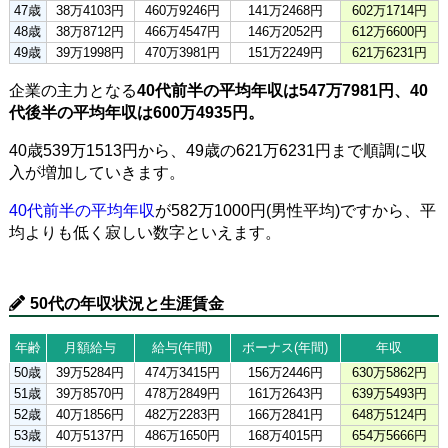
47歳
38万4103円
460万9246円
141万2468円
602万1714円
48歳
38万8712円
466万4547円
146万2052円
612万6600円
49歳
39万1998円
470万3981円
151万2249円
621万6231円
企業の主力となる
40代前半の平均年収は547万7981円、40
代後半の平均年収は600万4935円。
40歳539万1513円から、49歳の621万6231円まで順調に収
入が増加していきます。
40代前半の平均年収
が582万1000円(男性平均)ですから、平
均よりも低く寂しい数字といえます。
50代の年収状況と生涯賃金
年齢
月額給与
給与(年間)
ボーナス(年間)
年収
50歳
39万5284円
474万3415円
156万2446円
630万5862円
51歳
39万8570円
478万2849円
161万2643円
639万5493円
52歳
40万1856円
482万2283円
166万2841円
648万5124円
53歳
40万5137円
486万1650円
168万4015円
654万5666円