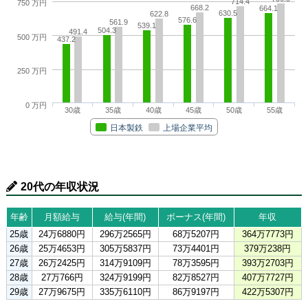
714.4
750 万円
668.2
664.1
630.5
622.8
576.6
561.9
539.1
504.3
491.4
500 万円
437.2
250 万円
0 万円
30歳
35歳
40歳
45歳
50歳
55歳
日本製鉄
上場企業平均
20代の年収状況
年齢
月額給与
給与(年間)
ボーナス(年間)
年収
25歳
24万6880円
296万2565円
68万5207円
364万7773円
26歳
25万4653円
305万5837円
73万4401円
379万238円
27歳
26万2425円
314万9109円
78万3595円
393万2703円
28歳
27万766円
324万9199円
82万8527円
407万7727円
29歳
27万9675円
335万6110円
86万9197円
422万5307円