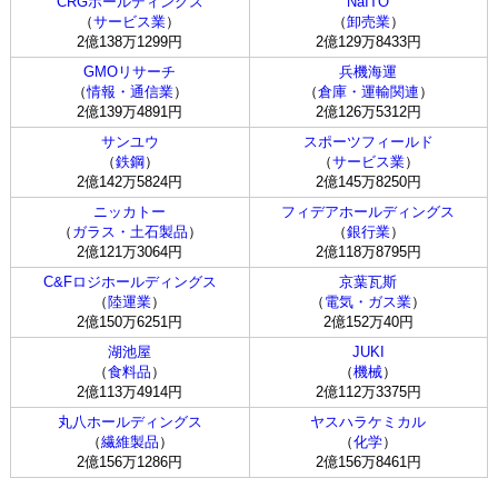
CRGホールディングス
NaITO
（
サービス業
）
（
卸売業
）
2億138万1299円
2億129万8433円
GMOリサーチ
兵機海運
（
情報・通信業
）
（
倉庫・運輸関連
）
2億139万4891円
2億126万5312円
サンユウ
スポーツフィールド
（
鉄鋼
）
（
サービス業
）
2億142万5824円
2億145万8250円
ニッカトー
フィデアホールディングス
（
ガラス・土石製品
）
（
銀行業
）
2億121万3064円
2億118万8795円
C&Fロジホールディングス
京葉瓦斯
（
陸運業
）
（
電気・ガス業
）
2億150万6251円
2億152万40円
湖池屋
JUKI
（
食料品
）
（
機械
）
2億113万4914円
2億112万3375円
丸八ホールディングス
ヤスハラケミカル
（
繊維製品
）
（
化学
）
2億156万1286円
2億156万8461円