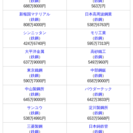
（
鉄鋼
）
（
鉄鋼
）
688万8000円
563万円
新報国マテリアル
日本高周波鋼業
（
鉄鋼
）
（
鉄鋼
）
808万4000円
538万6763円
シンニッタン
モリ工業
（
鉄鋼
）
（
鉄鋼
）
424万6740円
595万7313円
大平洋金属
高砂鐵工
（
鉄鋼
）
（
鉄鋼
）
637万9000円
549万960円
東京鐵鋼
中部鋼鈑
（
鉄鋼
）
（
鉄鋼
）
590万7000円
658万9000円
中山製鋼所
パウダーテック
（
鉄鋼
）
（
鉄鋼
）
645万9000円
642万3833円
サンユウ
淀川製鋼所
（
鉄鋼
）
（
鉄鋼
）
538万4991円
653万5668円
三菱製鋼
日本鋳鉄管
（
鉄鋼
）
（
鉄鋼
）