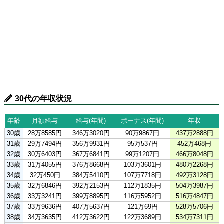
30代の年収状況
年齢
月額給与
給与(年間)
ボーナス(年間)
年収
30歳
28万8585円
346万3020円
90万9867円
437万2888円
31歳
29万7494円
356万9931円
95万537円
452万468円
32歳
30万6403円
367万6841円
99万1207円
466万8048円
33歳
31万4055円
376万8668円
103万3601円
480万2268円
34歳
32万450円
384万5410円
107万7718円
492万3128円
35歳
32万6846円
392万2153円
112万1835円
504万3987円
36歳
33万3241円
399万8895円
116万5952円
516万4847円
37歳
33万9636円
407万5637円
121万69円
528万5706円
38歳
34万3635円
412万3622円
122万3689円
534万7311円