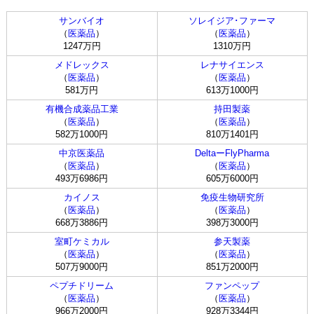
サンバイオ
ソレイジア･ファーマ
（
医薬品
）
（
医薬品
）
1247万円
1310万円
メドレックス
レナサイエンス
（
医薬品
）
（
医薬品
）
581万円
613万1000円
有機合成薬品工業
持田製薬
（
医薬品
）
（
医薬品
）
582万1000円
810万1401円
中京医薬品
DeltaーFlyPharma
（
医薬品
）
（
医薬品
）
493万6986円
605万6000円
カイノス
免疫生物研究所
（
医薬品
）
（
医薬品
）
668万3886円
398万3000円
室町ケミカル
参天製薬
（
医薬品
）
（
医薬品
）
507万9000円
851万2000円
ペプチドリーム
ファンペップ
（
医薬品
）
（
医薬品
）
966万2000円
928万3344円