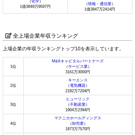
（
化学
）
（
情報・通信業
）
1億3849万9597円
1億3847万2414円
全上場企業年収ランキング
上場企業の年収ランキングトップ10を表示しています。
M&Aキャピタルパートナーズ
1位
（
サービス業
）
3161万3000円
キーエンス
2位
（
電気機器
）
2182万7204円
ヒューリック
3位
（
不動産業
）
1904万2394円
マクニカホールディングス
4位
（
卸売業
）
1873万7570円