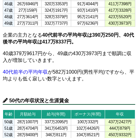
46歳
26万6946円
320万3353円
91万4044円
411万7398円
47歳
27万159円
324万1917円
93万1410円
417万3328円
48歳
27万3614円
328万3379円
95万2141円
423万5520円
49歳
27万7311円
332万7737円
97万6236円
430万3973円
企業の主力となる
40代前半の平均年収は390万250円、40代
後半の平均年収は417万8337円。
40歳379万9617円から、49歳の430万3973円まで順調に収
入が増加していきます。
40代前半の平均年収
が582万1000円(男性平均)ですから、平
均よりも低く寂しい数字といえます。
50代の年収状況と生涯賃金
年齢
月額給与
給与(年間)
ボーナス(年間)
年収
50歳
28万1007円
337万2095円
100万332円
437万2427円
51歳
28万4704円
341万6453円
102万4426円
444万879円
52歳
28万8400円
346万811円
104万8521円
450万9332円