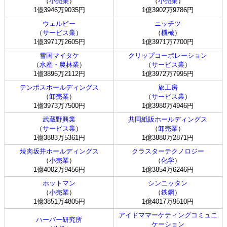
（
小売業
）
（
小売業
）
1億3946万9035円
1億3902万9786円
ウェルビー
ニッチツ
（
サービス業
）
（
機械
）
1億3971万2605円
1億3971万7700円
雪国マイタケ
クリップコーポレーション
（
水産・農林業
）
（
サービス業
）
1億3896万2112円
1億3972万7995円
テンポスホールディングス
旅工房
（
卸売業
）
（
サービス業
）
1億3973万7500円
1億3980万4946円
武蔵野興業
共同紙販ホールディングス
（
サービス業
）
（
卸売業
）
1億3883万5361円
1億3880万2871円
焼肉坂井ホールディングス
クラスターテクノロジー
（
小売業
）
（
化学
）
1億4002万9456円
1億3854万6246円
ホットマン
シンニッタン
（
小売業
）
（
鉄鋼
）
1億3851万4805円
1億4017万9510円
アイドママーケティングコミュニ
ハーバー研究所
ケーション