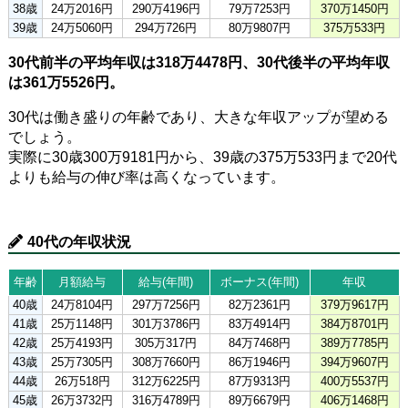
38歳
24万2016円
290万4196円
79万7253円
370万1450円
39歳
24万5060円
294万726円
80万9807円
375万533円
30代前半の平均年収は318万4478円、30代後半の平均年収
は361万5526円。
30代は働き盛りの年齢であり、大きな年収アップが望める
でしょう。
実際に30歳300万9181円から、39歳の375万533円まで20代
よりも給与の伸び率は高くなっています。
40代の年収状況
年齢
月額給与
給与(年間)
ボーナス(年間)
年収
40歳
24万8104円
297万7256円
82万2361円
379万9617円
41歳
25万1148円
301万3786円
83万4914円
384万8701円
42歳
25万4193円
305万317円
84万7468円
389万7785円
43歳
25万7305円
308万7660円
86万1946円
394万9607円
44歳
26万518円
312万6225円
87万9313円
400万5537円
45歳
26万3732円
316万4789円
89万6679円
406万1468円