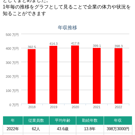
としてまとめました。
1年毎の推移をグラフとして見ることで企業の体力や状況を
知ることができます
年収推移
500 万円
417.8
414.3
399.1
398.3
392.5
400 万円
300 万円
200 万円
100 万円
0 万円
2018
2019
2020
2021
2022
年
従業員数
平均年齢
勤続年数
年収
2022年
62人
43.6歳
13.8年
398万3000円