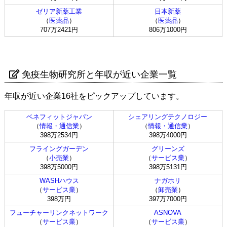
ゼリア新薬工業
日本新薬
（
医薬品
）
（
医薬品
）
707万2421円
806万1000円
免疫生物研究所と年収が近い企業一覧
年収が近い企業16社をピックアップしています。
ベネフィットジャパン
シェアリングテクノロジー
（
情報・通信業
）
（
情報・通信業
）
398万2534円
398万4000円
フライングガーデン
グリーンズ
（
小売業
）
（
サービス業
）
398万5000円
398万5131円
WASHハウス
ナガホリ
（
サービス業
）
（
卸売業
）
398万円
397万7000円
フューチャーリンクネットワーク
ASNOVA
（
サービス業
）
（
サービス業
）