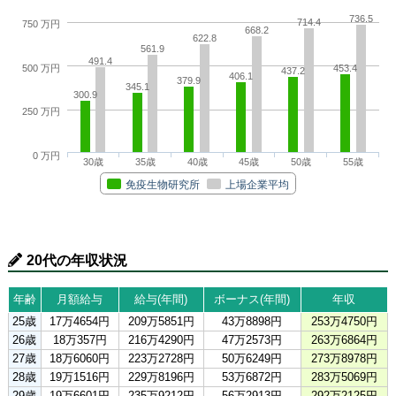
736.5
714.4
750 万円
668.2
622.8
561.9
491.4
500 万円
453.4
437.2
406.1
379.9
345.1
300.9
250 万円
0 万円
30歳
35歳
40歳
45歳
50歳
55歳
免疫生物研究所
上場企業平均
20代の年収状況
年齢
月額給与
給与(年間)
ボーナス(年間)
年収
25歳
17万4654円
209万5851円
43万8898円
253万4750円
26歳
18万357円
216万4290円
47万2573円
263万6864円
27歳
18万6060円
223万2728円
50万6249円
273万8978円
28歳
19万1516円
229万8196円
53万6872円
283万5069円
29歳
19万6601円
235万9212円
56万2913円
292万2125円