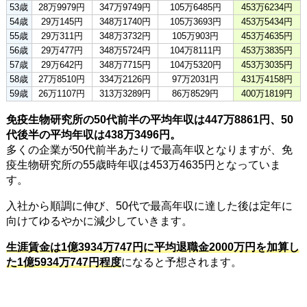
53歳
28万9979円
347万9749円
105万6485円
453万6234円
54歳
29万145円
348万1740円
105万3693円
453万5434円
55歳
29万311円
348万3732円
105万903円
453万4635円
56歳
29万477円
348万5724円
104万8111円
453万3835円
57歳
29万642円
348万7715円
104万5320円
453万3035円
58歳
27万8510円
334万2126円
97万2031円
431万4158円
59歳
26万1107円
313万3289円
86万8529円
400万1819円
免疫生物研究所の50代前半の平均年収は447万8861円、50
代後半の平均年収は438万3496円。
多くの企業が50代前半あたりで最高年収となりますが、免
疫生物研究所の55歳時年収は453万4635円となっていま
す。
入社から順調に伸び、50代で最高年収に達した後は定年に
向けてゆるやかに減少していきます。
生涯賃金は1億3934万747円に平均退職金2000万円を加算し
た1億5934万747円程度
になると予想されます。