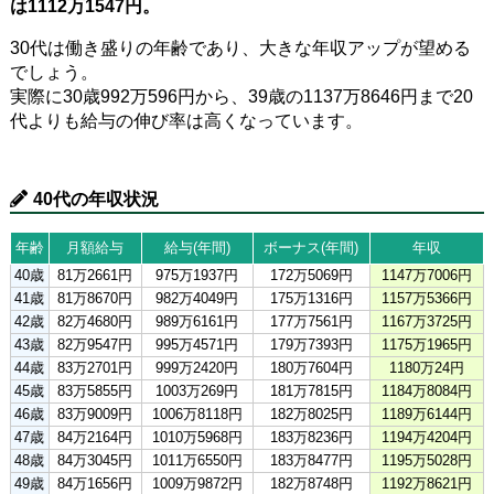
は1112万1547円。
30代は働き盛りの年齢であり、大きな年収アップが望める
でしょう。
実際に30歳992万596円から、39歳の1137万8646円まで20
代よりも給与の伸び率は高くなっています。
40代の年収状況
年齢
月額給与
給与(年間)
ボーナス(年間)
年収
40歳
81万2661円
975万1937円
172万5069円
1147万7006円
41歳
81万8670円
982万4049円
175万1316円
1157万5366円
42歳
82万4680円
989万6161円
177万7561円
1167万3725円
43歳
82万9547円
995万4571円
179万7393円
1175万1965円
44歳
83万2701円
999万2420円
180万7604円
1180万24円
45歳
83万5855円
1003万269円
181万7815円
1184万8084円
46歳
83万9009円
1006万8118円
182万8025円
1189万6144円
47歳
84万2164円
1010万5968円
183万8236円
1194万4204円
48歳
84万3045円
1011万6550円
183万8477円
1195万5028円
49歳
84万1656円
1009万9872円
182万8748円
1192万8621円