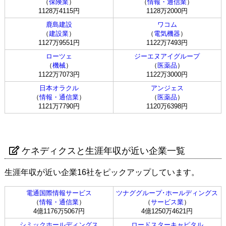
（
保険業
）
（
情報・通信業
）
1128万4115円
1128万2000円
鹿島建設
ワコム
（
建設業
）
（
電気機器
）
1127万9551円
1122万7493円
ローツェ
ジーエヌアイグループ
（
機械
）
（
医薬品
）
1122万7073円
1122万3000円
日本オラクル
アンジェス
（
情報・通信業
）
（
医薬品
）
1121万7790円
1120万6398円
ケネディクスと生涯年収が近い企業一覧
生涯年収が近い企業16社をピックアップしています。
電通国際情報サービス
ツナググループ･ホールディングス
（
情報・通信業
）
（
サービス業
）
4億1176万5067円
4億1250万4621円
シミックホールディングス
ロードスターキャピタル