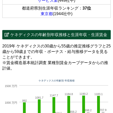
サービス業
(449社中)
都道府県別生涯年収ランキング：
37位
東京都
(1944社中)
ケネディクスの年齢別年収推移と生涯年収・生涯賃金
2019年 ケネディクスの30歳から55歳の推定推移グラフと25
歳から59歳までの年収・ボーナス・給与推移データを見る
ことができます。
※賃金構造基本統計調査 業種別賃金カーブデータからの推
計値。
ケネディクスの年齢別 年収推移
1500 万円
1190.2
1184.8
1183.1
1147.7
1081.7
992
1000 万円
707.9
698.2
656.2
614.1