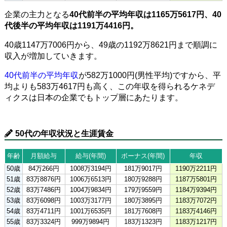
企業の主力となる
40代前半の平均年収は1165万5617円、40
代後半の平均年収は1191万4416円。
40歳1147万7006円から、49歳の1192万8621円まで順調に
収入が増加していきます。
40代前半の平均年収
が582万1000円(男性平均)ですから、平
均よりも583万4617円も高く、この年収を得られるケネデ
ィクスは日本の企業でもトップ層にあたります。
50代の年収状況と生涯賃金
年齢
月額給与
給与(年間)
ボーナス(年間)
年収
50歳
84万266円
1008万3194円
181万9017円
1190万2211円
51歳
83万8876円
1006万6513円
180万9288円
1187万5801円
52歳
83万7486円
1004万9834円
179万9559円
1184万9394円
53歳
83万6098円
1003万3177円
180万3895円
1183万7072円
54歳
83万4711円
1001万6535円
181万7608円
1183万4146円
55歳
83万3324円
999万9894円
183万1323円
1183万1217円