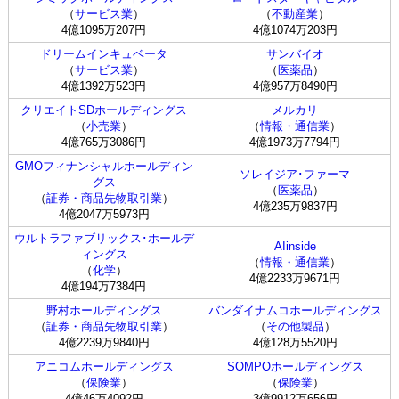
（
サービス業
）
（
不動産業
）
4億1095万207円
4億1074万203円
ドリームインキュベータ
サンバイオ
（
サービス業
）
（
医薬品
）
4億1392万523円
4億957万8490円
クリエイトSDホールディングス
メルカリ
（
小売業
）
（
情報・通信業
）
4億765万3086円
4億1973万7794円
GMOフィナンシャルホールディン
ソレイジア･ファーマ
グス
（
医薬品
）
（
証券・商品先物取引業
）
4億235万9837円
4億2047万5973円
ウルトラファブリックス･ホールデ
AIinside
ィングス
（
情報・通信業
）
（
化学
）
4億2233万9671円
4億194万7384円
野村ホールディングス
バンダイナムコホールディングス
（
証券・商品先物取引業
）
（
その他製品
）
4億2239万9840円
4億128万5520円
アニコムホールディングス
SOMPOホールディングス
（
保険業
）
（
保険業
）
4億46万4092円
3億9912万656円