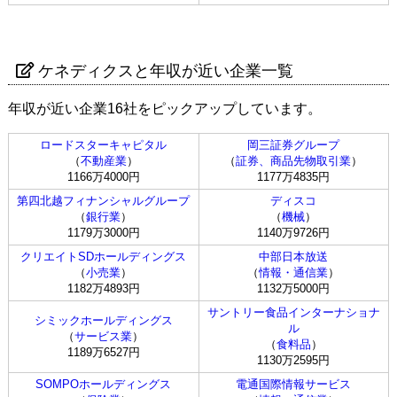
ケネディクスと年収が近い企業一覧
年収が近い企業16社をピックアップしています。
ロードスターキャピタル
岡三証券グループ
（
不動産業
）
（
証券、商品先物取引業
）
1166万4000円
1177万4835円
第四北越フィナンシャルグループ
ディスコ
（
銀行業
）
（
機械
）
1179万3000円
1140万9726円
クリエイトSDホールディングス
中部日本放送
（
小売業
）
（
情報・通信業
）
1182万4893円
1132万5000円
サントリー食品インターナショナ
シミックホールディングス
ル
（
サービス業
）
（
食料品
）
1189万6527円
1130万2595円
SOMPOホールディングス
電通国際情報サービス