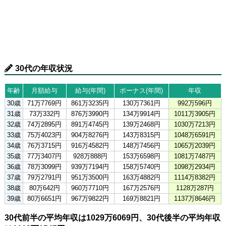
30代の年収状況
年齢
月額給与
給与(年間)
ボーナス(年間)
年収
30歳
71万7769円
861万3235円
130万7361円
992万596円
31歳
73万332円
876万3990円
134万9914円
1011万3905円
32歳
74万2895円
891万4745円
139万2468円
1030万7213円
33歳
75万4023円
904万8276円
143万8315円
1048万6591円
34歳
76万3715円
916万4582円
148万7456円
1065万2039円
35歳
77万3407円
928万888円
153万6598円
1081万7487円
36歳
78万3099円
939万7194円
158万5740円
1098万2934円
37歳
79万2791円
951万3500円
163万4882円
1114万8382円
38歳
80万642円
960万7710円
167万2576円
1128万287円
39歳
80万6651円
967万9822円
169万8821円
1137万8646円
30代前半の平均年収は1029万6069円、30代後半の平均年収