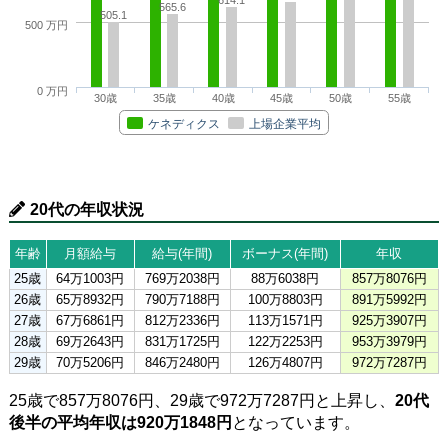
565.6
505.1
500 万円
0 万円
30歳
35歳
40歳
45歳
50歳
55歳
ケネディクス
上場企業平均
20代の年収状況
年齢
月額給与
給与(年間)
ボーナス(年間)
年収
25歳
64万1003円
769万2038円
88万6038円
857万8076円
26歳
65万8932円
790万7188円
100万8803円
891万5992円
27歳
67万6861円
812万2336円
113万1571円
925万3907円
28歳
69万2643円
831万1725円
122万2253円
953万3979円
29歳
70万5206円
846万2480円
126万4807円
972万7287円
25歳で857万8076円、29歳で972万7287円と上昇し、
20代
後半の平均年収は920万1848円
となっています。