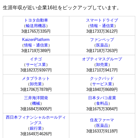
生涯年収が近い企業16社をピックアップしています。
トヨタ自動車
スマートドライブ
（
輸送用機器
）
（
情報・通信業
）
3億1765万335円
3億1733万3612円
KaizenPlatform
ファンペップ
（
情報・通信業
）
（
医薬品
）
3億1719万389円
3億1718万7263円
イチゴ
オプティマスグループ
（
サービス業
）
（
卸売業
）
3億1823万9397円
3億1710万9417円
メタプラネット
クックパッド
（
卸売業
）
（
サービス業
）
3億1706万7878円
3億1840万8689円
三井海洋開発
日本タバコ産業
（
機械
）
（
食料品
）
3億1684万8005円
3億1675万3084円
西日本フィナンシャルホールディ
住友ファーマ
ングス
（
医薬品
）
（
銀行業
）
3億1633万9118円
3億1649万4626円