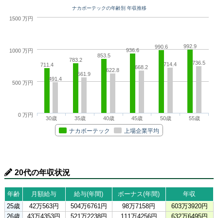
ナカボーテックの年齢別 年収推移
1500 万円
992.9
990.6
936.6
1000 万円
853.5
783.2
736.5
714.4
711.4
668.2
622.8
561.9
491.4
500 万円
0 万円
30歳
35歳
40歳
45歳
50歳
55歳
ナカボーテック
上場企業平均
20代の年収状況
年齢
月額給与
給与(年間)
ボーナス(年間)
年収
25歳
42万563円
504万6761円
98万7158円
603万3920円
26歳
43万4353円
521万2238円
111万4256円
632万6495円