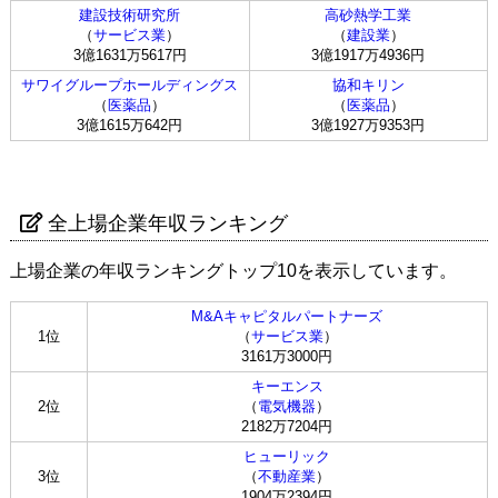
建設技術研究所
高砂熱学工業
（
サービス業
）
（
建設業
）
3億1631万5617円
3億1917万4936円
サワイグループホールディングス
協和キリン
（
医薬品
）
（
医薬品
）
3億1615万642円
3億1927万9353円
全上場企業年収ランキング
上場企業の年収ランキングトップ10を表示しています。
M&Aキャピタルパートナーズ
1位
（
サービス業
）
3161万3000円
キーエンス
2位
（
電気機器
）
2182万7204円
ヒューリック
3位
（
不動産業
）
1904万2394円