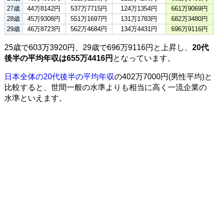
27歳
44万8142円
537万7715円
124万1354円
661万9069円
28歳
45万9308円
551万1697円
131万1783円
682万3480円
29歳
46万8723円
562万4684円
134万4431円
696万9116円
25歳で603万3920円、29歳で696万9116円と上昇し、
20代
後半の平均年収は655万4416円
となっています。
日本全体の20代後半の平均年収
の402万7000円(男性平均)と
比較すると、世間一般の水準よりも相当に高く一流企業の
水準といえます。