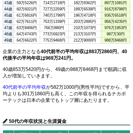
43歳
59万5226円
714万2718円
182万8362円
897万1081円
44歳
60万6021円
727万2259円
189万6539円
916万8798円
45歳
61万6816円
740万1799円
196万4718円
936万6518円
46歳
62万7611円
753万1339円
203万2895円
956万4235円
47歳
63万8406円
766万880円
210万1073円
976万1953円
48歳
64万4743円
773万6923円
213万3107円
987万30円
49歳
64万6622円
775万9468円
212万9000円
988万8468円
企業の主力となる
40代前半の平均年収は883万2860円、40
代後半の平均年収は969万241円。
40歳853万5420円から、49歳の988万8468円まで順調に収
入が増加していきます。
40代前半の平均年収
が582万1000円(男性平均)ですから、平
均よりも301万1860円も高く、この年収を得られるナカボ
ーテックは日本の企業でもトップ層にあたります。
50代の年収状況と生涯賃金