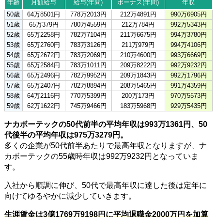
年齢
月額給与
給与(年間)
ボーナス(年間)
年収
50歳
64万8501円
778万2013円
212万4891円
990万6905円
51歳
65万379円
780万4559円
212万784円
992万5343円
52歳
65万2258円
782万7104円
211万6675円
994万3780円
53歳
65万2760円
783万3126円
211万979円
994万4106円
54歳
65万2672円
783万2069円
210万4600円
993万6669円
55歳
65万2584円
783万1011円
209万8222円
992万9232円
56歳
65万2496円
782万9952円
209万1843円
992万1796円
57歳
65万2407円
782万8894円
208万5465円
991万4359円
58歳
64万2116円
770万5399円
200万173円
970万5573円
59歳
62万1622円
745万9466円
183万5968円
929万5435円
ナカボーテックの50代前半の平均年収は993万1361円、50
代後半の平均年収は975万3279円。
多くの企業が50代前半あたりで最高年収となりますが、ナ
カボーテックの55歳時年収は992万9232円となっていま
す。
入社から順調に伸び、50代で最高年収に達した後は定年に
向けてゆるやかに減少していきます。
生涯賃金は3億1769万9198円に平均退職金2000万円を加算