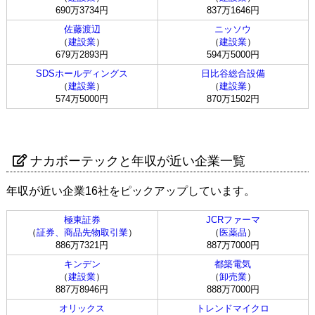
690万3734円
837万1646円
佐藤渡辺
ニッソウ
（
建設業
）
（
建設業
）
679万2893円
594万5000円
SDSホールディングス
日比谷総合設備
（
建設業
）
（
建設業
）
574万5000円
870万1502円
ナカボーテックと年収が近い企業一覧
年収が近い企業16社をピックアップしています。
極東証券
JCRファーマ
（
証券、商品先物取引業
）
（
医薬品
）
886万7321円
887万7000円
キンデン
都築電気
（
建設業
）
（
卸売業
）
887万8946円
888万7000円
オリックス
トレンドマイクロ