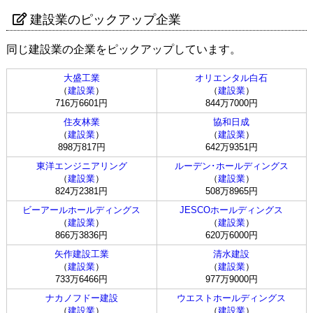
建設業のピックアップ企業
同じ建設業の企業をピックアップしています。
大盛工業
オリエンタル白石
（
建設業
）
（
建設業
）
716万6601円
844万7000円
住友林業
協和日成
（
建設業
）
（
建設業
）
898万817円
642万9351円
東洋エンジニアリング
ルーデン･ホールディングス
（
建設業
）
（
建設業
）
824万2381円
508万8965円
ビーアールホールディングス
JESCOホールディングス
（
建設業
）
（
建設業
）
866万3836円
620万6000円
矢作建設工業
清水建設
（
建設業
）
（
建設業
）
733万6466円
977万9000円
ナカノフドー建設
ウエストホールディングス
（
建設業
）
（
建設業
）