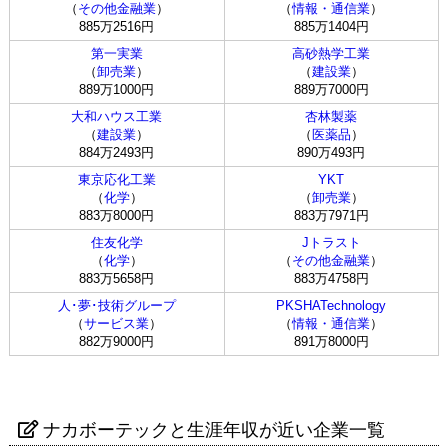
（
その他金融業
）
（
情報・通信業
）
885万2516円
885万1404円
第一実業
高砂熱学工業
（
卸売業
）
（
建設業
）
889万1000円
889万7000円
大和ハウス工業
杏林製薬
（
建設業
）
（
医薬品
）
884万2493円
890万493円
東京応化工業
YKT
（
化学
）
（
卸売業
）
883万8000円
883万7971円
住友化学
Jトラスト
（
化学
）
（
その他金融業
）
883万5658円
883万4758円
人･夢･技術グループ
PKSHATechnology
（
サービス業
）
（
情報・通信業
）
882万9000円
891万8000円
ナカボーテックと生涯年収が近い企業一覧