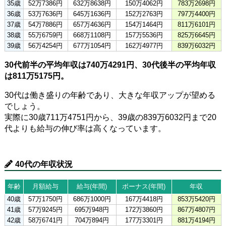
35歳
52万7386円
632万8638円
150万4062円
783万2698円
36歳
53万7636円
645万1636円
152万2763円
797万4400円
37歳
54万7886円
657万4636円
154万1464円
811万6101円
38歳
55万6759円
668万1108円
157万5536円
825万6645円
39歳
56万4254円
677万1054円
162万4977円
839万6032円
30代前半の平均年収は740万4291円、30代後半の平均年収
は811万5175円。
30代は働き盛りの年齢であり、大きな年収アップが望める
でしょう。
実際に30歳711万4751円から、39歳の839万6032円まで20
代よりも給与の伸び率は高くなっています。
40代の年収状況
年齢
月額給与
給与(年間)
ボーナス(年間)
年収
40歳
57万1750円
686万1000円
167万4418円
853万5420円
41歳
57万9245円
695万948円
172万3860円
867万4807円
42歳
58万6741円
704万894円
177万3301円
881万4194円