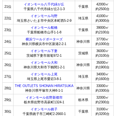
イオンモール八千代緑が丘
42000㎡
21位
千葉県
千葉県八千代市緑が丘2-1-3
約2500台
イオンモール与野
41000㎡
22位
埼玉県
埼玉県さいたま市中央区本町西5-2-9
約3000台
イオンモール船橋
39000㎡
23位
千葉県
千葉県船橋市山手1-1-8
約2100台
横浜ワールドポーターズ
37700㎡
24位
神奈川県
神奈川県横浜市中区新港2-2-1
約1000台
イオンモール下妻
36000㎡
25位
茨城県
茨城県下妻市堀篭972-1
約3100台
イオンモール大和
35000㎡
26位
神奈川県
神奈川県大和市下鶴間1-2-1
約1900台
イオンモール上尾
34000㎡
27位
埼玉県
埼玉県上尾市愛宕3-8-1
約1600台
THE OUTLETS SHONAN HIRATSUKA
33000㎡
28位
神奈川県
神奈川県平塚市大神8-1-1
約3300台
イオンモール佐野新都市
32000㎡
29位
栃木県
栃木県佐野市高萩町1324-1
約2300台
イオンモール銚子
31000㎡
30位
千葉県
千葉県銚子市三崎町2-2660-1
約3200台