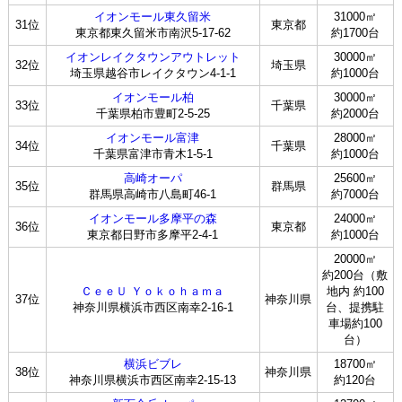
イオンモール東久留米
31000㎡
31位
東京都
東京都東久留米市南沢5-17-62
約1700台
イオンレイクタウンアウトレット
30000㎡
32位
埼玉県
埼玉県越谷市レイクタウン4-1-1
約1000台
イオンモール柏
30000㎡
33位
千葉県
千葉県柏市豊町2-5-25
約2000台
イオンモール富津
28000㎡
34位
千葉県
千葉県富津市青木1-5-1
約1000台
高崎オーパ
25600㎡
35位
群馬県
群馬県高崎市八島町46-1
約7000台
イオンモール多摩平の森
24000㎡
36位
東京都
東京都日野市多摩平2-4-1
約1000台
20000㎡
約200台（敷
ＣｅｅＵ Ｙｏｋｏｈａｍａ
地内 約100
37位
神奈川県
神奈川県横浜市西区南幸2-16-1
台、提携駐
車場約100
台）
横浜ビブレ
18700㎡
38位
神奈川県
神奈川県横浜市西区南幸2-15-13
約120台