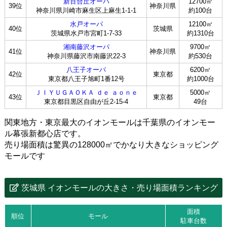
新百合丘オーパ
12700㎡
39位
神奈川県
神奈川県川崎市麻生区上麻生1-1-1
約100台
水戸オーパ
12100㎡
40位
茨城県
茨城県水戸市宮町1-7-33
約1310台
湘南藤沢オーパ
9700㎡
41位
神奈川県
神奈川県藤沢市南藤沢22-3
約530台
八王子オーパ
6200㎡
42位
東京都
東京都八王子旭町1番12号
約1000台
ＪＩＹＵＧＡＯＫＡ ｄｅ ａｏｎｅ
5000㎡
43位
東京都
東京都目黒区自由が丘2-15-4
49台
関東地方・東京最大のイオンモールは千葉県のイオンモー
ル幕張新都心店です。
売り場面積は驚異の128000㎡でかなり大きなショッピング
モールです
茨城県 イオンモールの大きさ・売り場面積ランキング
面積
順位
モール
駐車台数