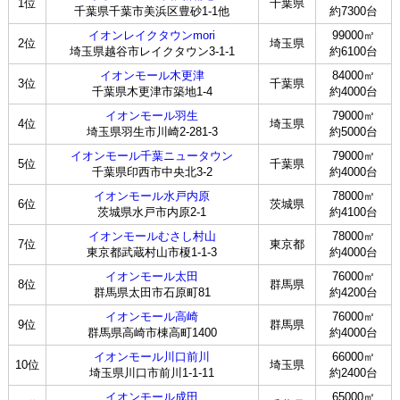
1位
千葉県
千葉県千葉市美浜区豊砂1-1他
約7300台
イオンレイクタウンmori
99000㎡
2位
埼玉県
埼玉県越谷市レイクタウン3-1-1
約6100台
イオンモール木更津
84000㎡
3位
千葉県
千葉県木更津市築地1-4
約4000台
イオンモール羽生
79000㎡
4位
埼玉県
埼玉県羽生市川崎2-281-3
約5000台
イオンモール千葉ニュータウン
79000㎡
5位
千葉県
千葉県印西市中央北3-2
約4000台
イオンモール水戸内原
78000㎡
6位
茨城県
茨城県水戸市内原2-1
約4100台
イオンモールむさし村山
78000㎡
7位
東京都
東京都武蔵村山市榎1-1-3
約4000台
イオンモール太田
76000㎡
8位
群馬県
群馬県太田市石原町81
約4200台
イオンモール高崎
76000㎡
9位
群馬県
群馬県高崎市棟高町1400
約4000台
イオンモール川口前川
66000㎡
10位
埼玉県
埼玉県川口市前川1-1-11
約2400台
イオンモール成田
65000㎡