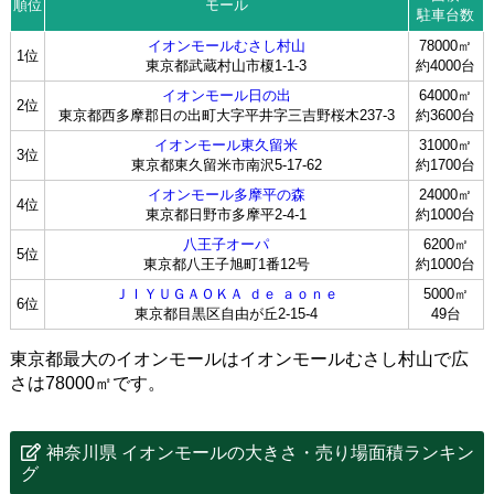
順位
モール
駐車台数
イオンモールむさし村山
78000㎡
1位
東京都武蔵村山市榎1-1-3
約4000台
イオンモール日の出
64000㎡
2位
東京都西多摩郡日の出町大字平井字三吉野桜木237-3
約3600台
イオンモール東久留米
31000㎡
3位
東京都東久留米市南沢5-17-62
約1700台
イオンモール多摩平の森
24000㎡
4位
東京都日野市多摩平2-4-1
約1000台
八王子オーパ
6200㎡
5位
東京都八王子旭町1番12号
約1000台
ＪＩＹＵＧＡＯＫＡ ｄｅ ａｏｎｅ
5000㎡
6位
東京都目黒区自由が丘2-15-4
49台
東京都最大のイオンモールはイオンモールむさし村山で広
さは78000㎡です。
神奈川県 イオンモールの大きさ・売り場面積ランキン
グ