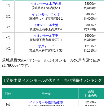
イオンモール水戸内原
78000㎡
1位
茨城県水戸市内原2-1
約4100台
イオンモールつくば
64000㎡
2位
茨城県つくば市稲岡66-1
約4000台
イオンモール土浦
58000㎡
3位
茨城県土浦市上高津367
約3300台
イオンモール下妻
36000㎡
4位
茨城県下妻市堀篭972-1
約3100台
水戸オーパ
12100㎡
5位
茨城県水戸市宮町1-7-33
約1310台
茨城県最大のイオンモールはイオンモール水戸内原で広さ
は78000㎡です。
栃木県 イオンモールの大きさ・売り場面積ランキング
面積
順位
モール
駐車台数
イオンモール佐野新都市
32000㎡
1位