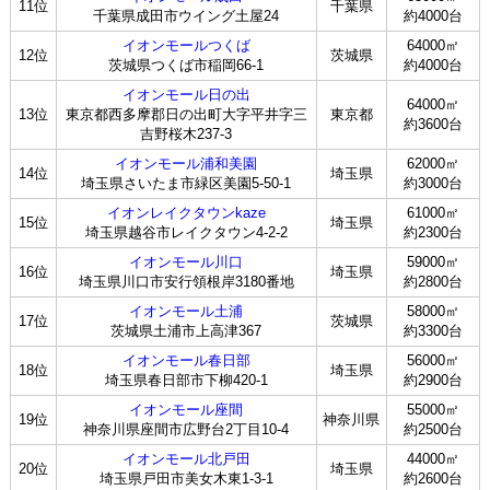
11位
千葉県
千葉県成田市ウイング土屋24
約4000台
イオンモールつくば
64000㎡
12位
茨城県
茨城県つくば市稲岡66-1
約4000台
イオンモール日の出
64000㎡
13位
東京都西多摩郡日の出町大字平井字三
東京都
約3600台
吉野桜木237-3
イオンモール浦和美園
62000㎡
14位
埼玉県
埼玉県さいたま市緑区美園5-50-1
約3000台
イオンレイクタウンkaze
61000㎡
15位
埼玉県
埼玉県越谷市レイクタウン4-2-2
約2300台
イオンモール川口
59000㎡
16位
埼玉県
埼玉県川口市安行領根岸3180番地
約2800台
イオンモール土浦
58000㎡
17位
茨城県
茨城県土浦市上高津367
約3300台
イオンモール春日部
56000㎡
18位
埼玉県
埼玉県春日部市下柳420-1
約2900台
イオンモール座間
55000㎡
19位
神奈川県
神奈川県座間市広野台2丁目10-4
約2500台
イオンモール北戸田
44000㎡
20位
埼玉県
埼玉県戸田市美女木東1-3-1
約2600台