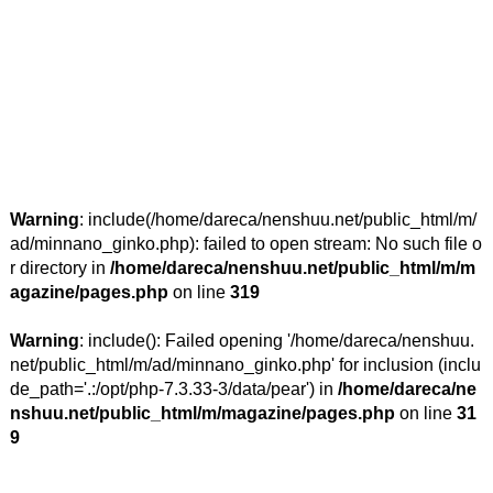
Warning
: include(/home/dareca/nenshuu.net/public_html/m/
ad/minnano_ginko.php): failed to open stream: No such file o
r directory in
/home/dareca/nenshuu.net/public_html/m/m
agazine/pages.php
on line
319
Warning
: include(): Failed opening '/home/dareca/nenshuu.
net/public_html/m/ad/minnano_ginko.php' for inclusion (inclu
de_path='.:/opt/php-7.3.33-3/data/pear') in
/home/dareca/ne
nshuu.net/public_html/m/magazine/pages.php
on line
31
9
この記事を書いた人