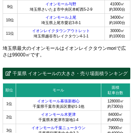
イオンモール与野
41000㎡
9位
埼玉県さいたま市中央区本町西5-2-9
約3000台
イオンモール上尾
34000㎡
10位
埼玉県上尾市愛宕3-8-1
約1600台
イオンレイクタウンアウトレット
30000㎡
11位
埼玉県越谷市レイクタウン4-1-1
約1000台
埼玉県最大のイオンモールはイオンレイクタウンmoriで広
さは99000㎡です。
千葉県 イオンモールの大きさ・売り場面積ランキング
面積
順位
モール
駐車台数
イオンモール幕張新都心
128000㎡
1位
千葉県千葉市美浜区豊砂1-1他
約7300台
イオンモール木更津
84000㎡
2位
千葉県木更津市築地1-4
約4000台
イオンモール千葉ニュータウン
79000㎡
3位