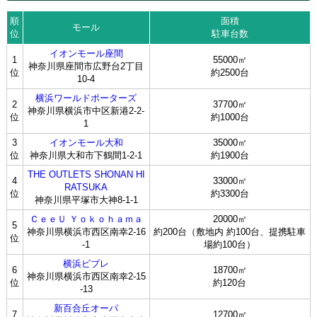
順
面積
モール
位
駐車台数
イオンモール座間
1
55000㎡
神奈川県座間市広野台2丁目
位
約2500台
10-4
横浜ワールドポーターズ
2
37700㎡
神奈川県横浜市中区新港2-2-
位
約1000台
1
3
イオンモール大和
35000㎡
位
神奈川県大和市下鶴間1-2-1
約1900台
THE OUTLETS SHONAN HI
4
33000㎡
RATSUKA
位
約3300台
神奈川県平塚市大神8-1-1
ＣｅｅＵ Ｙｏｋｏｈａｍａ
20000㎡
5
神奈川県横浜市西区南幸2-16
約200台（敷地内 約100台、提携駐車
位
-1
場約100台）
横浜ビブレ
6
18700㎡
神奈川県横浜市西区南幸2-15
位
約120台
-13
新百合丘オーパ
7
12700㎡