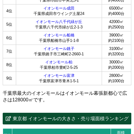
千葉県印西市中央北3-2
約4000台
イオンモール成田
65000㎡
4位
千葉県成田市ウイング土屋24
約4000台
イオンモール八千代緑が丘
42000㎡
5位
千葉県八千代市緑が丘2-1-3
約2500台
イオンモール船橋
39000㎡
6位
千葉県船橋市山手1-1-8
約2100台
イオンモール銚子
31000㎡
7位
千葉県銚子市三崎町2-2660-1
約3200台
イオンモール柏
30000㎡
8位
千葉県柏市豊町2-5-25
約2000台
イオンモール富津
28000㎡
9位
千葉県富津市青木1-5-1
約1000台
千葉県最大のイオンモールはイオンモール幕張新都心で広
さは128000㎡です。
東京都 イオンモールの大きさ・売り場面積ランキング
面積