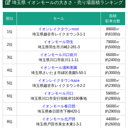
埼玉県 イオンモールの大きさ・売り場面積ランキング
面積
順位
モール
駐車台数
イオンレイクタウンmori
99000㎡
1位
埼玉県越谷市レイクタウン3-1-1
約6100台
イオンモール羽生
79000㎡
2位
埼玉県羽生市川崎2-281-3
約5000台
イオンモール川口前川
66000㎡
3位
埼玉県川口市前川1-1-11
約2400台
イオンモール浦和美園
62000㎡
4位
埼玉県さいたま市緑区美園5-50-1
約3000台
イオンレイクタウンkaze
61000㎡
5位
埼玉県越谷市レイクタウン4-2-2
約2300台
イオンモール川口
59000㎡
6位
埼玉県川口市安行領根岸3180番地
約2800台
イオンモール春日部
56000㎡
7位
埼玉県春日部市下柳420-1
約2900台
イオンモール北戸田
44000㎡
8位
埼玉県戸田市美女木東1-3-1
約2600台